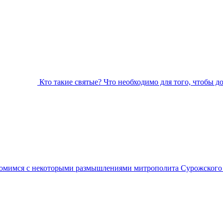
Кто такие святые? Что необходимо для того, чтобы д
омимся с некоторыми размышлениями митрополита Сурожского А