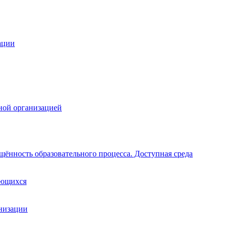
ации
ной организацией
щённость образовательного процесса. Доступная среда
ающихся
анизации