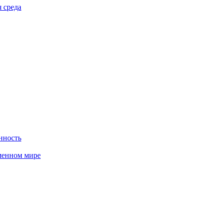
 среда
нность
менном мире