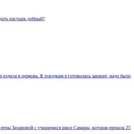
дать пастырь добрый?
х ездила в церковь. К поездкам я готовилась заранее, надо было
Елены Захаровой с учащимися школ Самары, которая прошла 25