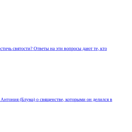
остичь святости? Ответы на эти вопросы дают те, кто
нтония (Блума) о священстве, которыми он делился в