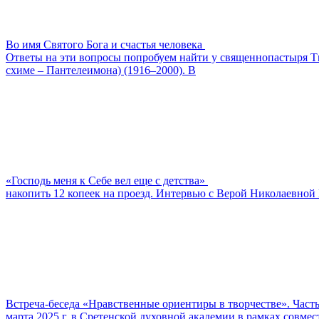
Во имя Святого Бога и счастья человека
Ответы на эти вопросы попробуем найти у священнопастыря Ти
схиме – Пантелеимона) (1916–2000). В
«Господь меня к Себе вел еще с детства»
накопить 12 копеек на проезд. Интервью с Верой Николаевной 
Встреча-беседа «Нравственные ориентиры в творчестве». Часть
марта 2025 г. в Сретенской духовной академии в рамках совм