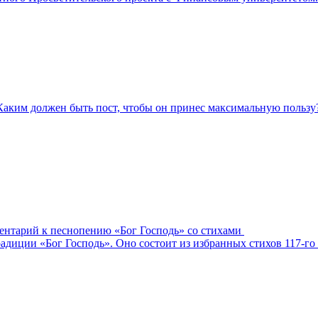
Каким должен быть пост, чтобы он принес максимальную пользу
ментарий к песнопению «Бог Господь» со стихами
адиции «Бог Господь». Оно состоит из избранных стихов 117-го