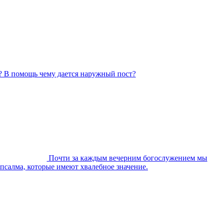
? В помощь чему дается наружный пост?
Почти за каждым вечерним богослужением мы
 псалма, которые имеют хвалебное значение.