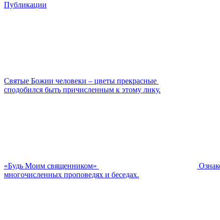
Публикации
Святые Божии человеки – цветы прекрасные
сподобился быть причисленным к этому лику.
«Будь Моим священником»
Ознак
многочисленных проповедях и беседах.