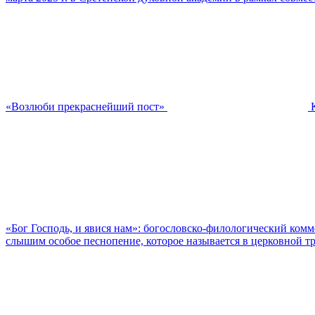
«Возлюби прекраснейший пост»
«Бог Господь, и явися нам»: богословско-филологический ком
слышим особое песнопение, которое называется в церковной тр