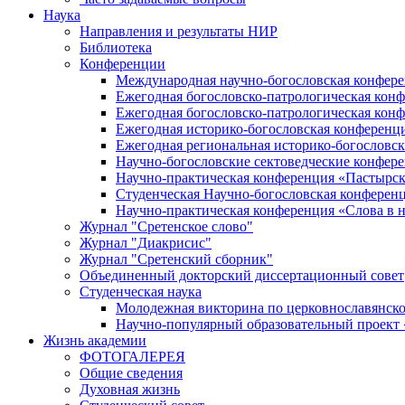
Наука
Направления и результаты НИР
Библиотека
Конференции
Международная научно-богословская конфер
Ежегодная богословско-патрологическая кон
Ежегодная богословско-патрологическая кон
Ежегодная историко-богословская конференц
Ежегодная региональная историко-богословс
Научно-богословские сектоведческие конфер
Научно-практическая конференция «Пастырск
Студенческая Научно-богословская конферен
Научно-практическая конференция «Cлова в н
Журнал "Сретенское слово"
Журнал "Диакрисис"
Журнал "Сретенский сборник"
Объединенный докторский диссертационный совет
Студенческая наука
Молодежная викторина по церковнославянско
Научно-популярный образовательный проект
Жизнь академии
ФОТОГАЛЕРЕЯ
Общие сведения
Духовная жизнь