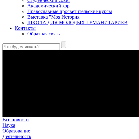
Студенческий совет
Академический хор
Православные просветительские курсы
Выставка "Моя История"
ШКОЛА ДЛЯ МОЛОДЫХ ГУМАНИТАРИЕВ
Контакты
Обратная связь
Святые страстотерпцы Борис и Глеб: к истории канонизации и
Первыми русскими святыми, прославленными Церковью, стали 
Праведный Феодор Ушаков: «Смерть предпочитаю я бесчестн
В Федоре Ушакове гармонично соединились железная дисциплин
истинного молитвенника.
Этимология имени Исидора Севильского и передача греко-римс
Анализ наиболее известного произведения епископа Севильи р
представления о мире и обществе того времени.
Пророк Иезекииль: три важных урока от святого
Пророк Иезекииль жил задолго до Рождества Христова, но уже т
Предназначение человека в отношении к окружающему миру
Человек, в определенном смысле, является формирующим прин
Все новости
Наука
Образование
Деятельность