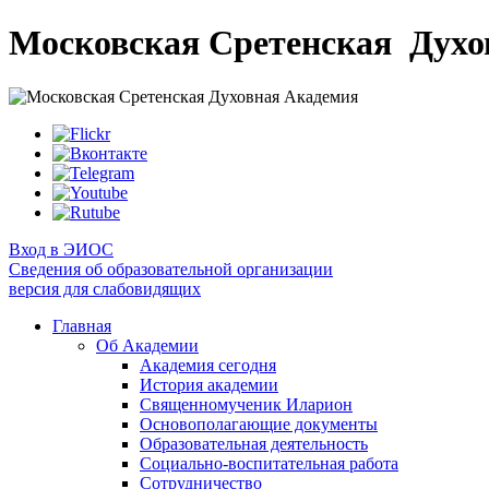
Московская Сретенская
Духо
Вход в ЭИОС
Сведения об образовательной организации
версия для слабовидящих
Главная
Об Академии
Академия сегодня
История академии
Священномученик Иларион
Основополагающие документы
Образовательная деятельность
Социально-воспитательная работа
Сотрудничество