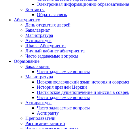
Электронная информационно-образовательная
Контакты
Обратная связь
Абитуриенту
День открытых дверей
Бакалавриат
Магистратура
Аспирантура
Школа Абитуриента
Личный кабинет абитуриента
Часто задаваемые вопросы
Образование
Бакалавриат
Часто задаваемые вопросы
Магистратура
Церковнославянский язык: история и совреме
История древней Церкви
Пастырское душепопечение и миссия в совре
Часто задаваемые вопросы
Аспирантура
Часто задаваемые вопросы
Аспиранту
Преподаватели
Расписание занятий
Часто задаваемые вопросы