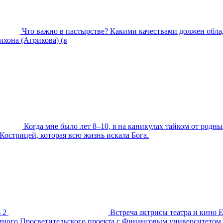
Что важно в пастырстве? Какими качествами должен обла
хона (Агрикова) (в
Когда мне было лет 8–10, я на каникулах тайком от родны
Кострицей, которая всю жизнь искала Бога.
 2
Встреча актрисы театра и кино 
естного Просветительского проекта с Финансовым университетом.