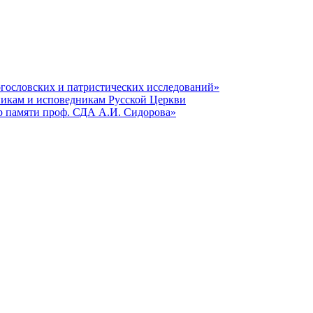
гословских и патристических исследований»
никам и исповедникам Русской Церкви
р памяти проф. СДА А.И. Сидорова»