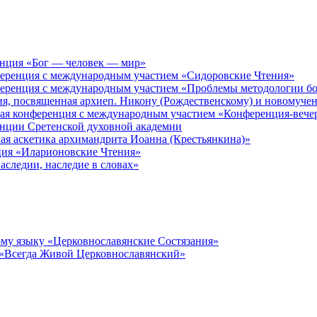
енция «Бог — человек — мир»
ференция с международным участием «Сидоровские Чтения»
ференция с международным участием «Проблемы методологии бо
ия, посвященная архиеп. Никону (Рождественскому) и новомуче
кая конференция с международным участием «Конференция-вече
енции Сретенской духовной академии
ая аскетика архимандрита Иоанна (Крестьянкина)»
ция «Иларионовские Чтения»
аследии, наследие в словах»
му языку «Церковнославянские Состязания»
 «Всегда Живой Церковнославянский»