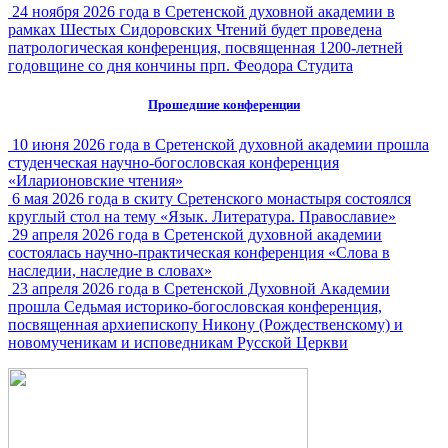
24 ноября 2026 года в Сретенской духовной академии в
рамках Шестых Сидоровских Чтений будет проведена
патрологическая конференция, посвященная 1200-летней
годовщине со дня кончины прп. Феодора Студита
Прошедшие конференции
10 июня 2026 года в Сретенской духовной академии прошла
студенческая научно-богословская конференция
«Иларионовские чтения»
6 мая 2026 года в скиту Сретенского монастыря состоялся
круглый стол на тему «Язык. Литература. Православие»
29 апреля 2026 года в Сретенской духовной академии
состоялась научно-практическая конференция «Слова в
наследии, наследие в словах»
23 апреля 2026 года в Сретенской Духовной Академии
прошла Седьмая историко-богословская конференция,
посвященная архиепископу Никону (Рождественскому) и
новомученикам и исповедникам Русской Церкви