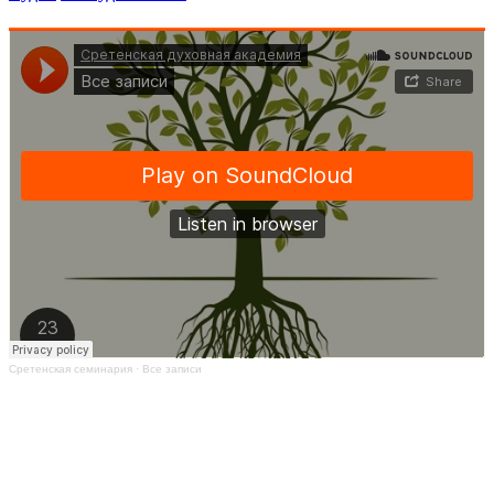
Сретенская семинария
·
Все записи