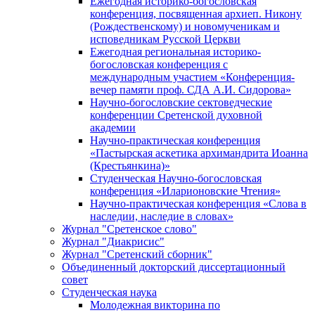
Ежегодная историко-богословская
конференция, посвященная архиеп. Никону
(Рождественскому) и новомученикам и
исповедникам Русской Церкви
Ежегодная региональная историко-
богословская конференция с
международным участием «Конференция-
вечер памяти проф. СДА А.И. Сидорова»
Научно-богословские сектоведческие
конференции Сретенской духовной
академии
Научно-практическая конференция
«Пастырская аскетика архимандрита Иоанна
(Крестьянкина)»
Студенческая Научно-богословская
конференция «Иларионовские Чтения»
Научно-практическая конференция «Cлова в
наследии, наследие в словах»
Журнал "Сретенское слово"
Журнал "Диакрисис"
Журнал "Сретенский сборник"
Объединенный докторский диссертационный
совет
Студенческая наука
Молодежная викторина по