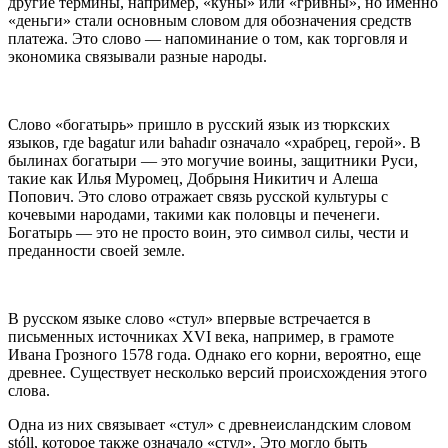
другие термины, например, «куны» или «гривны», но именно
«деньги» стали основным словом для обозначения средств
платежа. Это слово — напоминание о том, как торговля и
экономика связывали разные народы.
Слово «богатырь» пришло в русский язык из тюркских
языков, где bagatur или bahadır означало «храбрец, герой». В
былинах богатыри — это могучие воины, защитники Руси,
такие как Илья Муромец, Добрыня Никитич и Алеша
Попович. Это слово отражает связь русской культуры с
кочевыми народами, такими как половцы и печенеги.
Богатырь — это не просто воин, это символ силы, чести и
преданности своей земле.
В русском языке слово «стул» впервые встречается в
письменных источниках XVI века, например, в грамоте
Ивана Грозного 1578 года. Однако его корни, вероятно, еще
древнее. Существует несколько версий происхождения этого
слова.
Одна из них связывает «стул» с древнеисландским словом
stóll, которое также означало «стул». Это могло быть