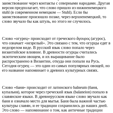
заимствование через контакты с северными народами. Другая
версия предполагает, что слово пришло из нижненемецкого
stuhl (в современном немецком — Stuhl). Если бы
заимствование произошло позже, через верхненемецкий, то
слово звучало бы как штуль, но этого не случилось.
Слово «огурец» происходит от греческого ἄγουρος (агурос),
что означает «незрелый». Это связано с тем, что огурцы едят в
недозрелом виде. В русский язык слово попало через
византийское влияние. В древности огурцы считались
экзотическим овощем, и их выращивание было
распространено в Византии, откуда они попали на Русь.
Сегодня огурец — это один из самых популярных овощей, но
его название напоминает о древних культурных связях.
Слово «баня» происходит от латинского balneum (баня,
купальня), которое через греческий язык (balaneion) попало в
славянские языки. В древнерусском языке слово звучало как
баня и означало место для мытья. Баня была важной частью
культуры славян, и ее традиции сохранились до наших дней.
Это слово — напоминание о том, как античные традиции