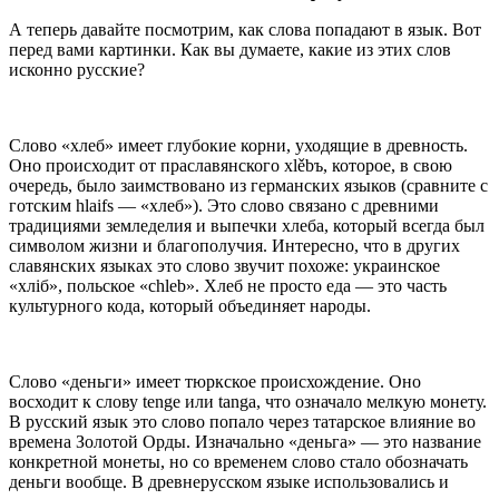
А теперь давайте посмотрим, как слова попадают в язык. Вот
перед вами картинки. Как вы думаете, какие из этих слов
исконно русские?
Слово «хлеб» имеет глубокие корни, уходящие в древность.
Оно происходит от праславянского xlěbъ, которое, в свою
очередь, было заимствовано из германских языков (сравните с
готским hlaifs — «хлеб»). Это слово связано с древними
традициями земледелия и выпечки хлеба, который всегда был
символом жизни и благополучия. Интересно, что в других
славянских языках это слово звучит похоже: украинское
«хліб», польское «chleb». Хлеб не просто еда — это часть
культурного кода, который объединяет народы.
Слово «деньги» имеет тюркское происхождение. Оно
восходит к слову tenge или tanga, что означало мелкую монету.
В русский язык это слово попало через татарское влияние во
времена Золотой Орды. Изначально «деньга» — это название
конкретной монеты, но со временем слово стало обозначать
деньги вообще. В древнерусском языке использовались и