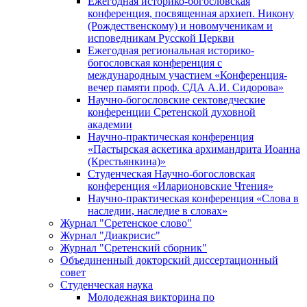
Ежегодная историко-богословская
конференция, посвященная архиеп. Никону
(Рождественскому) и новомученикам и
исповедникам Русской Церкви
Ежегодная региональная историко-
богословская конференция с
международным участием «Конференция-
вечер памяти проф. СДА А.И. Сидорова»
Научно-богословские сектоведческие
конференции Сретенской духовной
академии
Научно-практическая конференция
«Пастырская аскетика архимандрита Иоанна
(Крестьянкина)»
Студенческая Научно-богословская
конференция «Иларионовские Чтения»
Научно-практическая конференция «Cлова в
наследии, наследие в словах»
Журнал "Сретенское слово"
Журнал "Диакрисис"
Журнал "Сретенский сборник"
Объединенный докторский диссертационный
совет
Студенческая наука
Молодежная викторина по