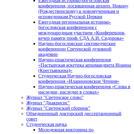
Ежегодная историко-богословская
конференция, посвященная архиеп. Никону
(Рождественскому) и новомученикам и
исповедникам Русской Церкви
Ежегодная региональная историко-
богословская конференция с
международным участием «Конференция-
вечер памяти проф. СДА А.И. Сидорова»
Научно-богословские сектоведческие
конференции Сретенской духовной
академии
Научно-практическая конференция
«Пастырская аскетика архимандрита Иоанна
(Крестьянкина)»
Студенческая Научно-богословская
конференция «Иларионовские Чтения»
Научно-практическая конференция «Cлова в
наследии, наследие в словах»
Журнал "Сретенское слово"
Журнал "Диакрисис"
Журнал "Сретенский сборник"
Объединенный докторский диссертационный
совет
Студенческая наука
Молодежная викторина по