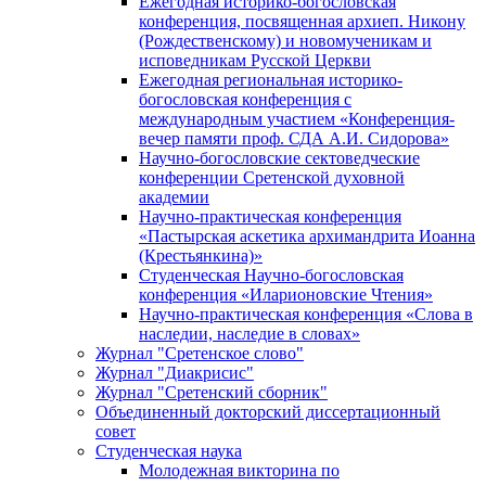
Ежегодная историко-богословская
конференция, посвященная архиеп. Никону
(Рождественскому) и новомученикам и
исповедникам Русской Церкви
Ежегодная региональная историко-
богословская конференция с
международным участием «Конференция-
вечер памяти проф. СДА А.И. Сидорова»
Научно-богословские сектоведческие
конференции Сретенской духовной
академии
Научно-практическая конференция
«Пастырская аскетика архимандрита Иоанна
(Крестьянкина)»
Студенческая Научно-богословская
конференция «Иларионовские Чтения»
Научно-практическая конференция «Cлова в
наследии, наследие в словах»
Журнал "Сретенское слово"
Журнал "Диакрисис"
Журнал "Сретенский сборник"
Объединенный докторский диссертационный
совет
Студенческая наука
Молодежная викторина по