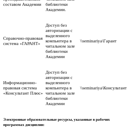
составом Академии
библиотеки
Академии.
Доступ без
авторизации с
выделенного
Справочно-правовая
компьютера в
\\seminariya\Гарант
система «ГАРАНТ»
читальном зале
библиотеки
Академии
Доступ без
авторизации с
Информационно-
выделенного
правовая система
компьютера в
\\seminariya\Консультант
«Консультант Плюс»
читальном зале
библиотеки
Академии
Электронные образовательные ресурсы, указанные в рабочих
программах дисциплин: