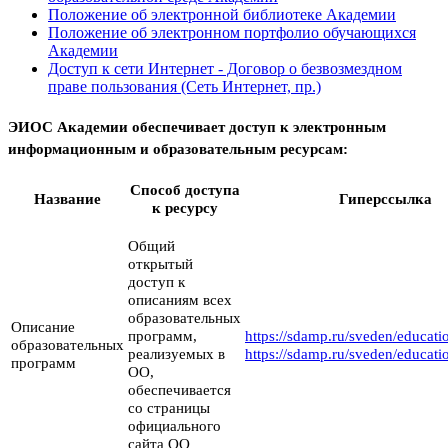
Положение об электронной библиотеке Академии
Положение об электронном портфолио обучающихся
Академии
Доступ к сети Интернет - Договор о безвозмездном
праве пользования (Сеть Интернет, пр.)
ЭИОС Академии обеспечивает доступ к электронным
информационным и образовательным ресурсам:
Способ доступа
Название
Гиперссылка
к ресурсу
Общий
открытый
доступ к
описаниям всех
образовательных
Описание
программ,
https://sdamp.ru/sveden/educati
образовательных
реализуемых в
https://sdamp.ru/sveden/educat
программ
ОО,
обеспечивается
со страницы
официального
сайта ОО