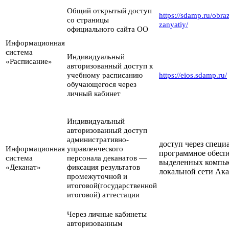
Общий открытый доступ
https://sdamp.ru/obra
со страницы
zanyatiy/
официального сайта ОО
Информационная
система
Индивидуальный
«Расписание»
авторизованный доступ к
учебному расписанию
https://eios.sdamp.ru/
обучающегося через
личный кабинет
Индивидуальный
авторизованный доступ
административно-
доступ через специ
Информационная
управленческого
программное обесп
система
персонала деканатов —
выделенных компью
«Деканат»
фиксация результатов
локальной сети Ак
промежуточной и
итоговой(государственной
итоговой) аттестации
Через личные кабинеты
авторизованным