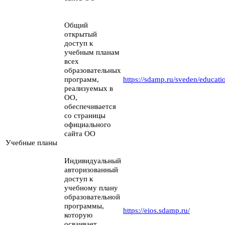
Общий
открытый
доступ к
учебным планам
всех
образовательных
программ,
https://sdamp.ru/sveden/educat
реализуемых в
ОО,
обеспечивается
со страницы
официального
сайта ОО
Учебные планы
Индивидуальный
авторизованный
доступ к
учебному плану
образовательной
программы,
https://eios.sdamp.ru/
которую
осваивает