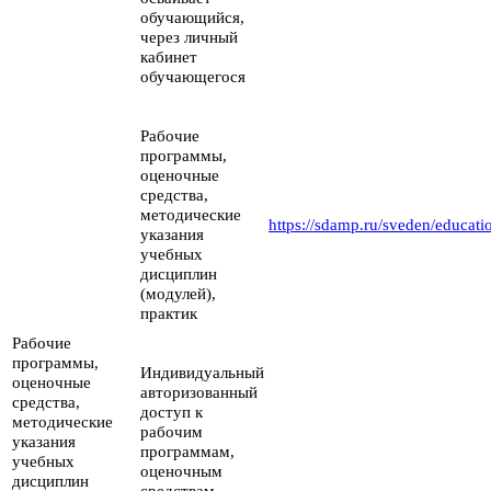
обучающийся,
через личный
кабинет
обучающегося
Рабочие
программы,
оценочные
средства,
методические
https://sdamp.ru/sveden/educat
указания
учебных
дисциплин
(модулей),
практик
Рабочие
программы,
Индивидуальный
оценочные
авторизованный
средства,
доступ к
методические
рабочим
указания
программам,
учебных
оценочным
дисциплин
средствам,