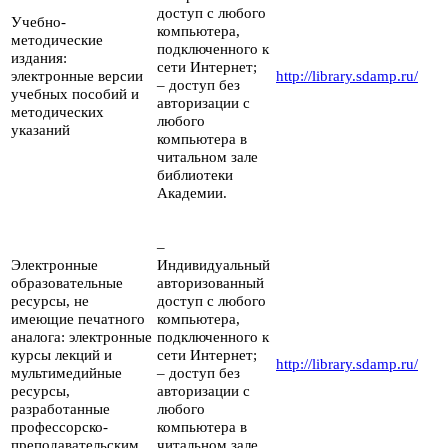
доступ с любого
Учебно-
компьютера,
методические
подключенного к
издания:
сети Интернет;
электронные версии
http://library.sdamp.ru/
– доступ без
учебных пособий и
авторизации с
методических
любого
указаний
компьютера в
читальном зале
библиотеки
Академии.
–
Электронные
Индивидуальный
образовательные
авторизованный
ресурсы, не
доступ с любого
имеющие печатного
компьютера,
аналога: электронные
подключенного к
курсы лекций и
сети Интернет;
http://library.sdamp.ru/
мультимедийные
– доступ без
ресурсы,
авторизации с
разработанные
любого
профессорско-
компьютера в
преподавательским
читальном зале