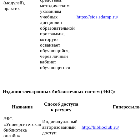
(модулей),
методическим
практик
указаниям
учебных
https://eios.sdamp.ru/
дисциплин
образовательной
программы,
которую
осваивает
обучающийся,
через личный
кабинет
обучающегося
Издания электронных библиотечных систем (ЭБС):
Способ доступа
Название
Гиперссылк
к ресурсу
ЭБС
Индивидуальный
«Университетская
авторизованный
http://biblioclub.ru/
библиотека
доступ
онлайн»