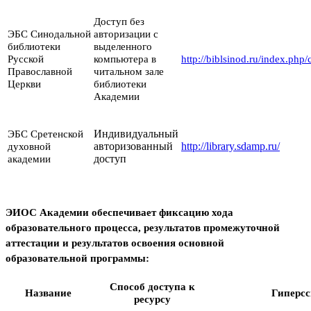
Доступ без
ЭБС Синодальной
авторизации с
библиотеки
выделенного
Русской
компьютера в
http://biblsinod.ru/index.php
Православной
читальном зале
Церкви
библиотеки
Академии
Индивидуальный
ЭБС Сретенской
авторизованный
http://library.sdamp.ru/
духовной
доступ
академии
ЭИОС Академии обеспечивает фиксацию хода
образовательного процесса, результатов промежуточной
аттестации и результатов освоения основной
образовательной программы:
Способ доступа к
Название
Гиперс
ресурсу