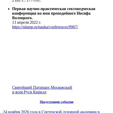
2 (6). С. 177-191.
Первая научно-практическая сектоведческая
конференция во имя преподобного Иосифа
Волоцкого.
13 апреля 2022 г.
https://sdamp.ru/nauka/conferences/9967/
Святейший Патриарх Московский
и всея Руси Кирилл
Предстоящие события
24 ноября 2026 года в Сретенской духовной академии в