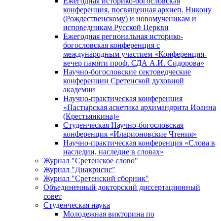
Ежегодная историко-богословская
конференция, посвященная архиеп. Никону
(Рождественскому) и новомученикам и
исповедникам Русской Церкви
Ежегодная региональная историко-
богословская конференция с
международным участием «Конференция-
вечер памяти проф. СДА А.И. Сидорова»
Научно-богословские сектоведческие
конференции Сретенской духовной
академии
Научно-практическая конференция
«Пастырская аскетика архимандрита Иоанна
(Крестьянкина)»
Студенческая Научно-богословская
конференция «Иларионовские Чтения»
Научно-практическая конференция «Cлова в
наследии, наследие в словах»
Журнал "Сретенское слово"
Журнал "Диакрисис"
Журнал "Сретенский сборник"
Объединенный докторский диссертационный
совет
Студенческая наука
Молодежная викторина по