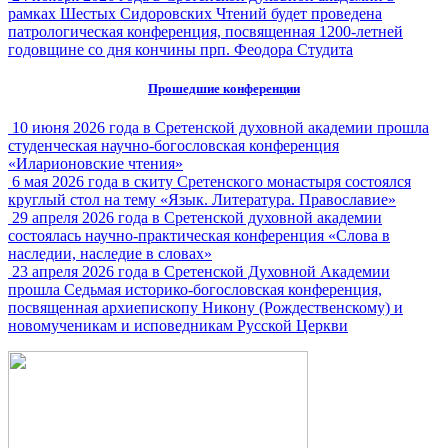
рамках Шестых Сидоровских Чтений будет проведена
патрологическая конференция, посвященная 1200-летней
годовщине со дня кончины прп. Феодора Студита
Прошедшие конференции
10 июня 2026 года в Сретенской духовной академии прошла
студенческая научно-богословская конференция
«Иларионовские чтения»
6 мая 2026 года в скиту Сретенского монастыря состоялся
круглый стол на тему «Язык. Литература. Православие»
29 апреля 2026 года в Сретенской духовной академии
состоялась научно-практическая конференция «Слова в
наследии, наследие в словах»
23 апреля 2026 года в Сретенской Духовной Академии
прошла Седьмая историко-богословская конференция,
посвященная архиепископу Никону (Рождественскому) и
новомученикам и исповедникам Русской Церкви