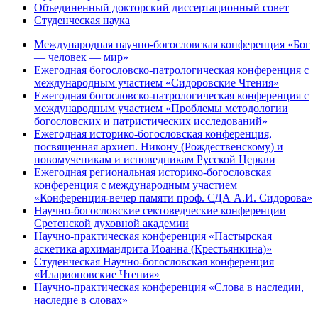
Объединенный докторский диссертационный совет
Студенческая наука
Международная научно-богословская конференция «Бог
— человек — мир»
Ежегодная богословско-патрологическая конференция с
международным участием «Сидоровские Чтения»
Ежегодная богословско-патрологическая конференция с
международным участием «Проблемы методологии
богословских и патристических исследований»
Ежегодная историко-богословская конференция,
посвященная архиеп. Никону (Рождественскому) и
новомученикам и исповедникам Русской Церкви
Ежегодная региональная историко-богословская
конференция с международным участием
«Конференция-вечер памяти проф. СДА А.И. Сидорова»
Научно-богословские сектоведческие конференции
Сретенской духовной академии
Научно-практическая конференция «Пастырская
аскетика архимандрита Иоанна (Крестьянкина)»
Студенческая Научно-богословская конференция
«Иларионовские Чтения»
Научно-практическая конференция «Cлова в наследии,
наследие в словах»