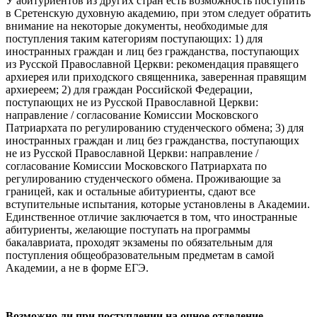
У абитуриентов из других стран есть возможность поступить
в Сретенскую духовную академию, при этом следует обратить
внимание на некоторые документы, необходимые для
поступления таким категориям поступающих: 1) для
иностранных граждан и лиц без гражданства, поступающих
из Русской Православной Церкви: рекомендация правящего
архиерея или приходского священника, заверенная правящим
архиереем; 2) для граждан Российской Федерации,
поступающих не из Русской Православной Церкви:
направление / согласование Комиссии Московского
Патриархата по регулированию студенческого обмена; 3) для
иностранных граждан и лиц без гражданства, поступающих
не из Русской Православной Церкви: направление /
согласование Комиссии Московского Патриархата по
регулированию студенческого обмена. Проживающие за
границей, как и остальные абитуриенты, сдают все
вступительные испытания, которые установлены в Академии.
Единственное отличие заключается в том, что иностранные
абитуриенты, желающие поступать на программы
бакалавриата, проходят экзамены по обязательным для
поступления общеобразовательным предметам в самой
Академии, а не в форме ЕГЭ.
Возможно ли при поступлении на очное отделение