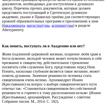
документов, необходимых для поступления в духовную
школу. Перечень прочих документов, которые должен
представить поступающий в Сретенскую духовную
академию, указан в Правилах приёма для соответствующих
уровней образовательных программ и приложениях к ним
(
бакалавриата
,
магистратуры
,
аспирантуры
) в разделе
Абитуриенту.
Как понять, поступать ли в Академию или нет?
Живя подлинной церковной жизнью, искренне любя храм и
богослужение, молодой человек может почувствовать в себе
призвание к священству, действительное стремление
посвятить себя служению Богу, предстоянию перед Ним.
Понять, насколько глубоким является такое желание, может
помочь духовник. Значение решимости человека стать
священником очень велико. Архимандрит Иоанн
(Крестьянкин) на вопрос о выборе священнического пути
отвечал так: «Становиться священником без собственной
решимости и горячего к тому расположения нельзя» (
Иоанн
(Крестьянкин), архимандрит
. Рассуждение с советом:
Собрание писем. М., 2014. С. 182).