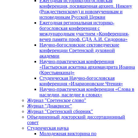
Ежегодная историко-богословская
конференция, посвященная архиеп. Никону
(Рождественскому) и новомученикам и
исповедникам Русской Церкви
Ежегодная региональная историко-
богословская конференция с
международным участием «Конференция-
вечер памяти проф. СДА А.И. Сидорова»
Научно-богословские сектоведческие
конференции Сретенской духовной
академии
Научно-практическая конференция
«Пастырская аскетика архимандрита Иоанна
(Крестьянкина)»
Студенческая Научно-богословская
конференция «Иларионовские Чтения»
Научно-практическая конференция «Cлова в
наследии, наследие в словах»
Журнал "Сретенское слово"
Журнал "Диакрисис"
Журнал "Сретенский сборник"
Объединенный докторский диссертационный
совет
Студенческая наука
Молодежная викторина по