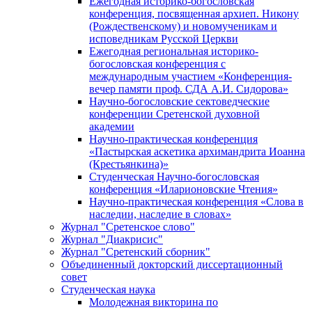
Ежегодная историко-богословская
конференция, посвященная архиеп. Никону
(Рождественскому) и новомученикам и
исповедникам Русской Церкви
Ежегодная региональная историко-
богословская конференция с
международным участием «Конференция-
вечер памяти проф. СДА А.И. Сидорова»
Научно-богословские сектоведческие
конференции Сретенской духовной
академии
Научно-практическая конференция
«Пастырская аскетика архимандрита Иоанна
(Крестьянкина)»
Студенческая Научно-богословская
конференция «Иларионовские Чтения»
Научно-практическая конференция «Cлова в
наследии, наследие в словах»
Журнал "Сретенское слово"
Журнал "Диакрисис"
Журнал "Сретенский сборник"
Объединенный докторский диссертационный
совет
Студенческая наука
Молодежная викторина по