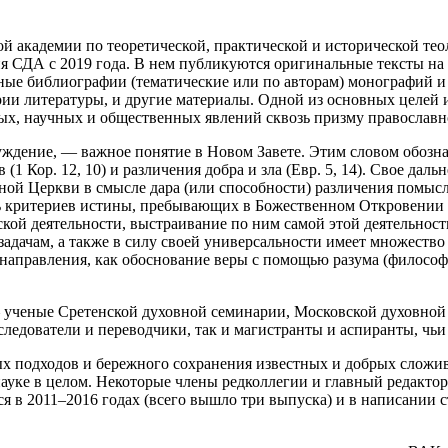
ой академии по теоретической, практической и исторической т
я СДА с 2019 года. В нем публикуются оригинальные тексты на 
ные библиографии (тематические или по авторам) монографий и
и литературы, и другие материалы. Одной из основных целей и
ых, научных и общественных явлений сквозь призму православно
уждение, — важное понятие в Новом Завете. Этим словом обозна
1 Кор. 12, 10) и различения добра и зла (Евр. 5, 14). Свое да
ной Церкви в смысле дара (или способности) различения помыс
ость критериев истины, пребывающих в Божественном Откровени
ской деятельности, выстраивание по ним самой этой деятельнос
задачам, а также в силу своей универсальности имеет множеств
 направления, как обоснование веры с помощью разума (философия
— ученые Сретенской духовной семинарии, Московской духовной
следователи и переводчики, так и магистранты и аспиранты, чь
ых подходов и бережного сохранения известных и добрых сложи
уке в целом. Некоторые члены редколлегии и главный редактор
в 2011–2016 годах (всего вышло три выпуска) и в написании ст