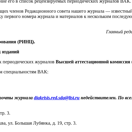
ение его в список рецензируемых периодических журналов ВАК.
ведущих членов Редакционного совета нашего журнала — извест
ку первого номера журнала и материалов к нескольким последу
Главный ред
рования (РИНЦ).
 изданий
х периодических журналов
Высшей аттестационной комиссия 
им специальностям ВАК:
 почты журнала
diakrisis.red.sda@list.ru
недействителен. По все
тр. 3.
а, ул. Большая Лубянка, д. 19, стр. 3.