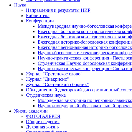
Наука
Направления и результаты НИР
Библиотека
Конференции
Международная научно-богословская конфер
Ежегодная богословско-патрологическая кон
Ежегодная богословско-патрологическая кон
Ежегодная историко-богословская конференц
Ежегодная региональная историко-богословс
Научно-богословские сектоведческие конфер
Научно-практическая конференция «Пастырск
Студенческая Научно-богословская конферен
Научно-практическая конференция «Cлова в н
Журнал "Сретенское слово"
Журнал "Диакрисис"
Журнал "Сретенский сборник"
Объединенный докторский диссертационный совет
Студенческая наука
Молодежная викторина по церковнославянско
Научно-популярный образовательный проект
Жизнь академии
ФОТОГАЛЕРЕЯ
Общие сведения
Духовная жизнь