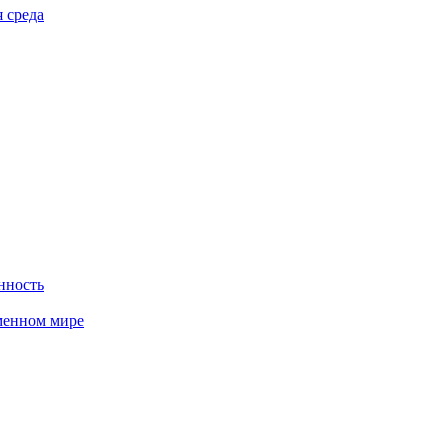
 среда
нность
менном мире