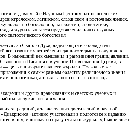
еологии, издаваемый с Научным Центром патрологических
древнегреческом, латинском, славянском и восточных языках,
 журналов по богословию, патрологии, апологетике,
 задач журнала является представление новых научных
го святоотеческого богословия.
чается дар Святого Духа, наделяющий его обладателя
льнейшее развитие употребления данного термина получило в
лов. В нынешний век смешения и размывания границ явлений,
и Священного Писания и в учении Православной Церкви, в
ти — цель и приоритет нашего журнала. Поскольку же
о приложений к самым разным областям религиозного знания,
 и апологетика), а также защита ее от разного рода
 академии и других православных и светских учебных и
и работы заслуживают внимания.
вшихся традиций, а также лучших достижений в научной
 «Диакрисиса» активно участвовали в подготовке к изданию
атей в нем, и потому по праву считают журнал «Диакрисис» в