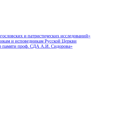
гословских и патристических исследований»
никам и исповедникам Русской Церкви
р памяти проф. СДА А.И. Сидорова»