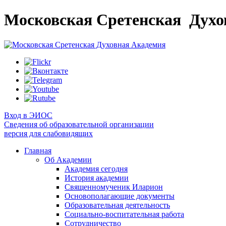
Московская Сретенская
Духо
Вход в ЭИОС
Сведения об образовательной организации
версия для слабовидящих
Главная
Об Академии
Академия сегодня
История академии
Священномученик Иларион
Основополагающие документы
Образовательная деятельность
Социально-воспитательная работа
Сотрудничество