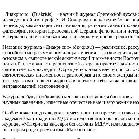
«Диакрисис» (Diakrisis) — научный журнал Сретенской духовн
исследований им. проф. А. И. Сидорова при кафедре богослови
переводы, комментарии, исследования, рецензии, аннотирован
философии, истории Православной Церкви, филологии и истори
материалов по исследованиям и переводам и оценка религиозн
Название журнала «Диакрисис» (διάκρισις) — различение, расс
способностью рассуждения или различения — различения духов (
основном в святоотеческой аскетической письменности Восточ
понятий, в том числе в религиозной сфере, возрастает важн
святоотеческом наследии. Обращение к ним в научно-богослов
святоотеческая письменность разнообразна по своим жанрам и 
то сфера охвата нашего журнала включает в себя также и такие
неправомыслий (сектоведение).
В журнале будут публиковаться как состоявшиеся богословы 
научных заведений, известные отечественные и зарубежные ис
Особое значение для журнала имеет принцип преемства научн
академической традиции МДА и отечественной богословской на
журнала «Материалы кафедры богословия МДА», издававшегося 
некотором роде преемником «Материалов».