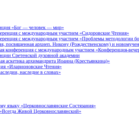
енция «Бог — человек — мир»
ференция с международным участием «Сидоровские Чтения»
ференция с международным участием «Проблемы методологии бо
ия, посвященная архиеп. Никону (Рождественскому) и новомуче
кая конференция с международным участием «Конференция-вече
енции Сретенской духовной академии
ая аскетика архимандрита Иоанна (Крестьянкина)»
ция «Иларионовские Чтения»
аследии, наследие в словах»
му языку «Церковнославянские Состязания»
 «Всегда Живой Церковнославянский»