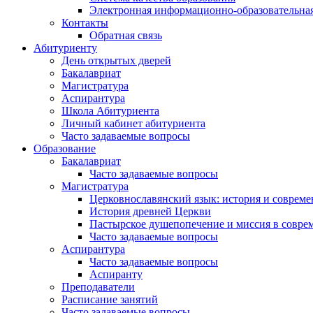
Электронная информационно-образовательная
Контакты
Обратная связь
Абитуриенту
День открытых дверей
Бакалавриат
Магистратура
Аспирантура
Школа Абитуриента
Личный кабинет абитуриента
Часто задаваемые вопросы
Образование
Бакалавриат
Часто задаваемые вопросы
Магистратура
Церковнославянский язык: история и совреме
История древней Церкви
Пастырское душепопечение и миссия в совре
Часто задаваемые вопросы
Аспирантура
Часто задаваемые вопросы
Аспиранту
Преподаватели
Расписание занятий
Часто задаваемые вопросы