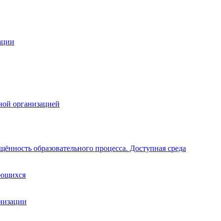
ации
ной организацией
щённость образовательного процесса. Доступная среда
ающихся
анизации