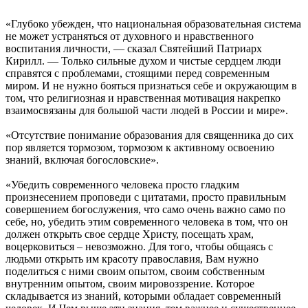
«Глубоко убежден, что национальная образовательная система
не может устраняться от духовного и нравственного
воспитания личности, — сказал Святейший Патриарх
Кирилл. — Только сильные духом и чистые сердцем люди
справятся с проблемами, стоящими перед современным
миром. И не нужно бояться признаться себе и окружающим в
том, что религиозная и нравственная мотивация накрепко
взаимосвязаны для большой части людей в России и мире».
«Отсутствие понимание образования для священника до сих
пор является тормозом, тормозом к активному освоению
знаний, включая богословские».
«Убедить современного человека просто гладким
произнесением проповеди с цитатами, просто правильным
совершением богослужения, что само очень важно само по
себе, но, убедить этим современного человека в том, что он
должен открыть свое сердце Христу, посещать храм,
воцерковиться – невозможно. Для того, чтобы общаясь с
людьми открыть им красоту православия, Вам нужно
поделиться с ними своим опытом, своим собственным
внутренним опытом, своим мировоззрение. Которое
складывается из знаний, которыми обладает современный