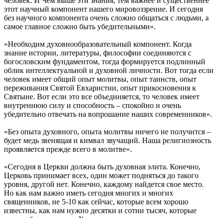
человек. И Чем выше эти знания, тем важнее и существеннее
этот научный компонент нашего мировоззрение. И сегодня
без научного компонента очень сложно общаться с людьми, а
самое главное сложно быть убедительными».
«Необходим духовнообразовательный компонент. Когда
знание истории, литературы, философии соединяются с
богословским фундаментом, тогда формируется подлинный
облик интеллектуальной и духовной личности. Вот тогда если
человек имеет общий опыт молитвы, опыт таинств, опыт
переживания Святой Евхаристии, опыт прикосновения к
Святыне. Вот если это все объединяется, то человек имеет
внутреннюю силу и способность – спокойно и очень
убедительно отвечать на вопрошание наших современников».
«Без опыта духовного, опыта молитвы ничего не получится –
будет медь звенящая и кимвал звучащий. Наша религиозность
проявляется прежде всего в молитве».
«Сегодня в Церкви должна быть духовная элита. Конечно,
Церковь принимает всех, один может подняться до такого
уровня, другой нет. Конечно, каждому найдется свое место.
Но как нам важно иметь сегодня многих и многих
священников, не 5-10 как сейчас, которые всем хорошо
известны, как нам нужно десятки и сотни тысяч, которые