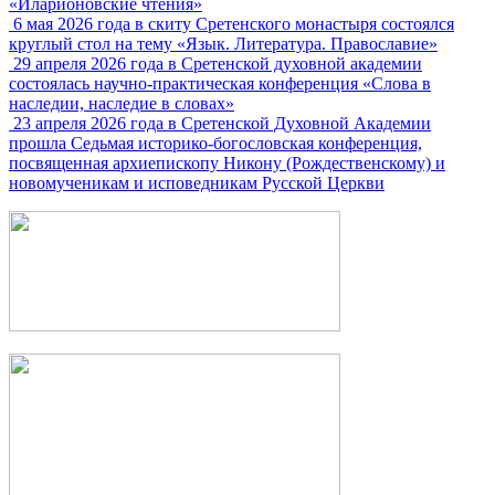
«Иларионовские чтения»
6 мая 2026 года в скиту Сретенского монастыря состоялся
круглый стол на тему «Язык. Литература. Православие»
29 апреля 2026 года в Сретенской духовной академии
состоялась научно-практическая конференция «Слова в
наследии, наследие в словах»
23 апреля 2026 года в Сретенской Духовной Академии
прошла Седьмая историко-богословская конференция,
посвященная архиепископу Никону (Рождественскому) и
новомученикам и исповедникам Русской Церкви