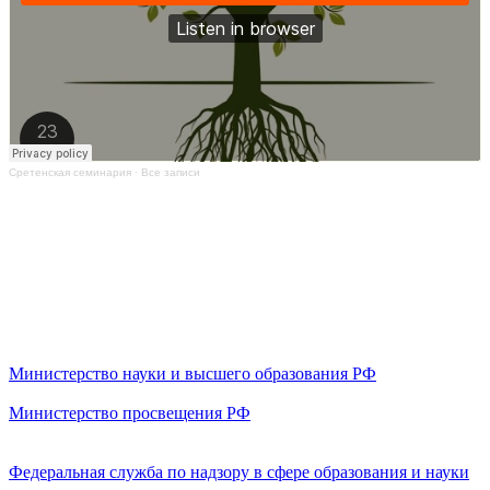
Сретенская семинария
·
Все записи
Министерство науки и высшего образования РФ
Министерство просвещения РФ
Федеральная служба по надзору в сфере образования и науки