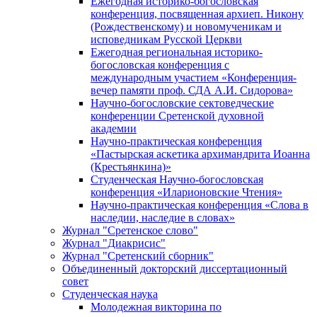
Ежегодная историко-богословская
конференция, посвященная архиеп. Никону
(Рождественскому) и новомученикам и
исповедникам Русской Церкви
Ежегодная региональная историко-
богословская конференция с
международным участием «Конференция-
вечер памяти проф. СДА А.И. Сидорова»
Научно-богословские сектоведческие
конференции Сретенской духовной
академии
Научно-практическая конференция
«Пастырская аскетика архимандрита Иоанна
(Крестьянкина)»
Студенческая Научно-богословская
конференция «Иларионовские Чтения»
Научно-практическая конференция «Cлова в
наследии, наследие в словах»
Журнал "Сретенское слово"
Журнал "Диакрисис"
Журнал "Сретенский сборник"
Объединенный докторский диссертационный
совет
Студенческая наука
Молодежная викторина по