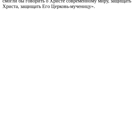
смогли бы говорить о Христе современному миру, защищать
Христа, защищать Его Церковь-мученицу».