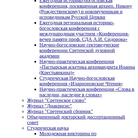
Ежегодная историко-богословская
конференция, посвященная архиеп. Никону
(Рождественскому) и новомученикам и
исповедникам Русской Церкви
Ежегодная региональная историко-
богословская конференция с
международным участием «Конференция-
вечер памяти проф. СДА А.И. Сидорова»
Научно-богословские сектоведческие
конференции Сретенской духовной
академии
Научно-практическая конференция
«Пастырская аскетика архимандрита Иоанна
(Крестьянкина)»
Студенческая Научно-богословская
конференция «Иларионовские Чтения»
Научно-практическая конференция «Cлова в
наследии, наследие в словах»
Журнал "Сретенское слово"
Журнал "Диакрисис"
Журнал "Сретенский сборник"
Объединенный докторский диссертационный
совет
Студенческая наука
Молодежная викторина по