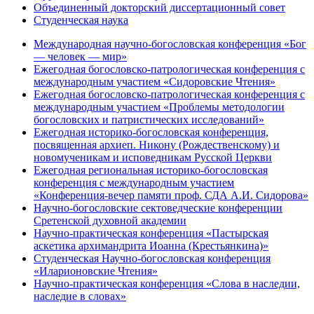
Объединенный докторский диссертационный совет
Студенческая наука
Международная научно-богословская конференция «Бог
— человек — мир»
Ежегодная богословско-патрологическая конференция с
международным участием «Сидоровские Чтения»
Ежегодная богословско-патрологическая конференция с
международным участием «Проблемы методологии
богословских и патристических исследований»
Ежегодная историко-богословская конференция,
посвященная архиеп. Никону (Рождественскому) и
новомученикам и исповедникам Русской Церкви
Ежегодная региональная историко-богословская
конференция с международным участием
«Конференция-вечер памяти проф. СДА А.И. Сидорова»
Научно-богословские сектоведческие конференции
Сретенской духовной академии
Научно-практическая конференция «Пастырская
аскетика архимандрита Иоанна (Крестьянкина)»
Студенческая Научно-богословская конференция
«Иларионовские Чтения»
Научно-практическая конференция «Cлова в наследии,
наследие в словах»