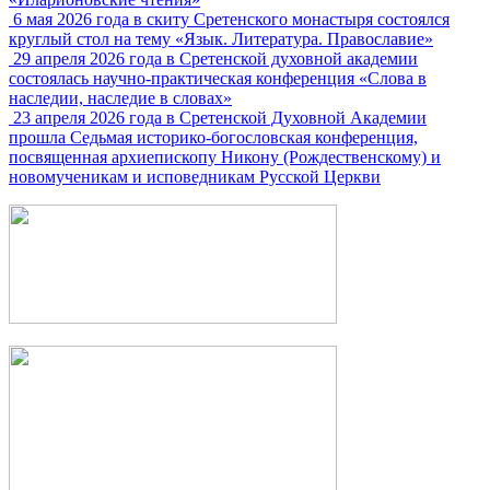
6 мая 2026 года в скиту Сретенского монастыря состоялся
круглый стол на тему «Язык. Литература. Православие»
29 апреля 2026 года в Сретенской духовной академии
состоялась научно-практическая конференция «Слова в
наследии, наследие в словах»
23 апреля 2026 года в Сретенской Духовной Академии
прошла Седьмая историко-богословская конференция,
посвященная архиепископу Никону (Рождественскому) и
новомученикам и исповедникам Русской Церкви