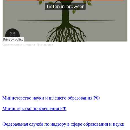
Сретенская семинария
·
Все записи
Министерство науки и высшего образования РФ
Министерство просвещения РФ
Федеральная служба по надзору в сфере образования и науки