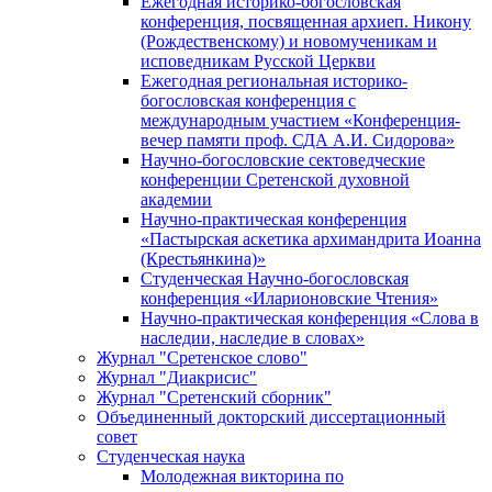
Ежегодная историко-богословская
конференция, посвященная архиеп. Никону
(Рождественскому) и новомученикам и
исповедникам Русской Церкви
Ежегодная региональная историко-
богословская конференция с
международным участием «Конференция-
вечер памяти проф. СДА А.И. Сидорова»
Научно-богословские сектоведческие
конференции Сретенской духовной
академии
Научно-практическая конференция
«Пастырская аскетика архимандрита Иоанна
(Крестьянкина)»
Студенческая Научно-богословская
конференция «Иларионовские Чтения»
Научно-практическая конференция «Cлова в
наследии, наследие в словах»
Журнал "Сретенское слово"
Журнал "Диакрисис"
Журнал "Сретенский сборник"
Объединенный докторский диссертационный
совет
Студенческая наука
Молодежная викторина по