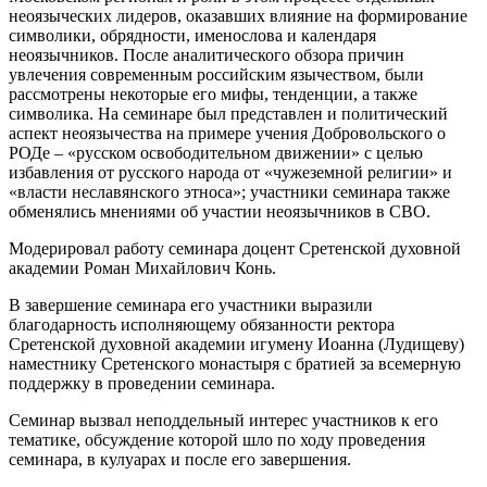
неоязыческих лидеров, оказавших влияние на формирование
символики, обрядности, именослова и календаря
неоязычников. После аналитического обзора причин
увлечения современным российским язычеством, были
рассмотрены некоторые его мифы, тенденции, а также
символика. На семинаре был представлен и политический
аспект неоязычества на примере учения Добровольского о
РОДе – «русском освободительном движении» с целью
избавления от русского народа от «чужеземной религии» и
«власти неславянского этноса»; участники семинара также
обменялись мнениями об участии неоязычников в СВО.
Модерировал работу семинара доцент Сретенской духовной
академии Роман Михайлович Конь.
В завершение семинара его участники выразили
благодарность исполняющему обязанности ректора
Сретенской духовной академии игумену Иоанна (Лудищеву)
наместнику Сретенского монастыря с братией за всемерную
поддержку в проведении семинара.
Семинар вызвал неподдельный интерес участников к его
тематике, обсуждение которой шло по ходу проведения
семинара, в кулуарах и после его завершения.