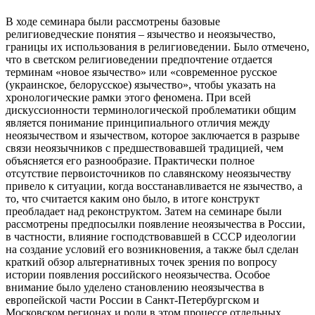
В ходе семинара были рассмотрены базовые
религиоведческие понятия – язычество и неоязычество,
границы их использования в религиоведении. Было отмечено,
что в светском религиоведении предпочтение отдается
терминам «новое язычество» или «современное русское
(украинское, белорусское) язычество», чтобы указать на
хронологические рамки этого феномена. При всей
дискуссионности терминологической проблематики общим
является понимание принципиального отличия между
неоязычеством и язычеством, которое заключается в разрыве
связи неоязычников с предшествовавшей традицией, чем
объясняется его разнообразие. Практически полное
отсутствие первоисточников по славянскому неоязычеству
привело к ситуации, когда восстанавливается не язычество, а
то, что считается каким оно было, в итоге конструкт
преобладает над реконструктом. Затем на семинаре были
рассмотрены предпосылки появление неоязычества в России,
в частности, влияние господствовавшей в СССР идеологии
на создание условий его возникновения, а также был сделан
краткий обзор альтернативных точек зрения по вопросу
истории появления российского неоязычества. Особое
внимание было уделено становлению неоязычества в
европейской части России в Санкт-Петербургском и
Московском регионах и роли в этом процессе отдельных