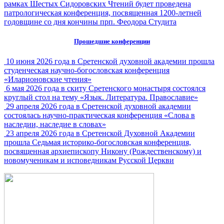
рамках Шестых Сидоровских Чтений будет проведена
патрологическая конференция, посвященная 1200-летней
годовщине со дня кончины прп. Феодора Студита
Прошедшие конференции
10 июня 2026 года в Сретенской духовной академии прошла
студенческая научно-богословская конференция
«Иларионовские чтения»
6 мая 2026 года в скиту Сретенского монастыря состоялся
круглый стол на тему «Язык. Литература. Православие»
29 апреля 2026 года в Сретенской духовной академии
состоялась научно-практическая конференция «Слова в
наследии, наследие в словах»
23 апреля 2026 года в Сретенской Духовной Академии
прошла Седьмая историко-богословская конференция,
посвященная архиепископу Никону (Рождественскому) и
новомученикам и исповедникам Русской Церкви