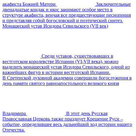
акафиста Божией Матери
Заключительные
двенадцатые кондак и икос занимают особое место в
структуре акафиста, венчая все предшествующие песнопения
и представляя собой богословский и поэтический синтез.
Монашеский устав Исидора Севильского (VII век)
Среди уставов, существовавших в
вестготском королевстве Испании (VI-VII века), можно
выделить монашеский устав Исидора Севильского, одной из
важнейших фигур в истории вестготской Испании.
В Сретенской духовной академии совершили богослужения в
день памяти святого равноапостольного великого князя
Владимира
В этот день Русская
Православная Церковь также празднует Крещение Руси –
событие, определившее весь дальнейший ход истории нашего
Отечества.