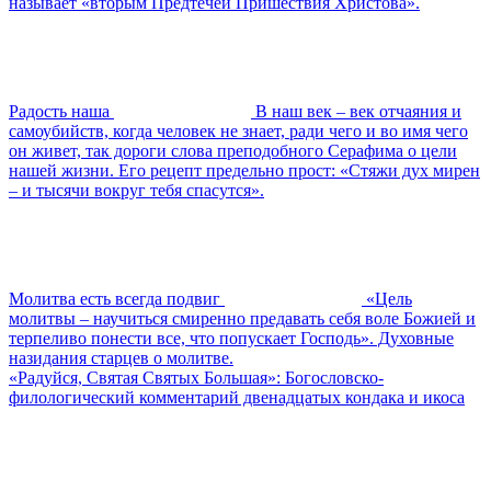
называет «вторым Предтечей Пришествия Христова».
Радость наша
В наш век – век отчаяния и
самоубийств, когда человек не знает, ради чего и во имя чего
он живет, так дороги слова преподобного Серафима о цели
нашей жизни. Его рецепт предельно прост: «Стяжи дух мирен
– и тысячи вокруг тебя спасутся».
Молитва есть всегда подвиг
«Цель
молитвы – научиться смиренно предавать себя воле Божией и
терпеливо понести все, что попускает Господь». Духовные
назидания старцев о молитве.
«Радуйся, Святая Святых Большая»: Богословско-
филологический комментарий двенадцатых кондака и икоса