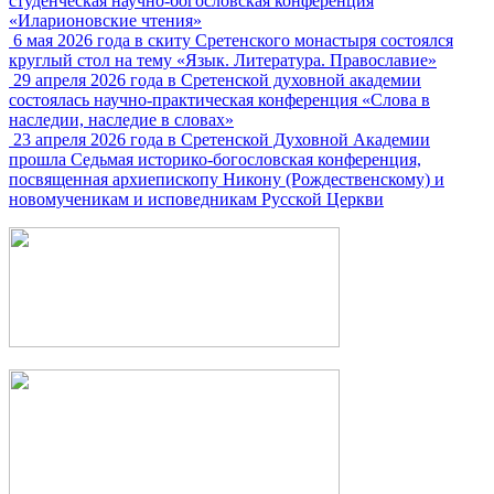
студенческая научно-богословская конференция
«Иларионовские чтения»
6 мая 2026 года в скиту Сретенского монастыря состоялся
круглый стол на тему «Язык. Литература. Православие»
29 апреля 2026 года в Сретенской духовной академии
состоялась научно-практическая конференция «Слова в
наследии, наследие в словах»
23 апреля 2026 года в Сретенской Духовной Академии
прошла Седьмая историко-богословская конференция,
посвященная архиепископу Никону (Рождественскому) и
новомученикам и исповедникам Русской Церкви