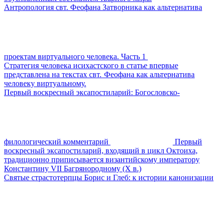
Антропология свт. Феофана Затворника как альтернатива
проектам виртуального человека. Часть 1
Стратегия человека исихастского в статье впервые
представлена на текстах свт. Феофана как альтернатива
человеку виртуальному.
Первый воскресный эксапостиларий: Богословско-
филологический комментарий
Первый
воскресный эксапостиларий, входящий в цикл Октоиха,
традиционно приписывается византийскому императору
Константину VII Багрянородному (X в.)
Святые страстотерпцы Борис и Глеб: к истории канонизации