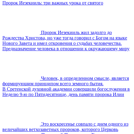
Пророк Иезекииль: три важных урока от святого
Пророк Иезекииль жил задолго до
Рождества Христова, но уже тогда говорил с Богом на языке
Нового Завета и имел откровения о судьбах человечества.
Предназначение человека в отношении к окружающему миру
Человек, в определенном смысле, является
формирующим принципом всего земного бытия.
В Сретенской духовной академии совершили богослужения в
Неделю 9-ю по Пятидесятнице, день памяти пророка Илии
Это воскресенье совпало с днем одного из
величайших ветхозаветных пророков, которого Церковь