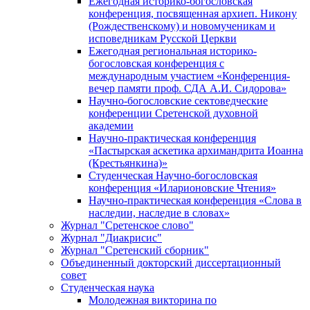
Ежегодная историко-богословская
конференция, посвященная архиеп. Никону
(Рождественскому) и новомученикам и
исповедникам Русской Церкви
Ежегодная региональная историко-
богословская конференция с
международным участием «Конференция-
вечер памяти проф. СДА А.И. Сидорова»
Научно-богословские сектоведческие
конференции Сретенской духовной
академии
Научно-практическая конференция
«Пастырская аскетика архимандрита Иоанна
(Крестьянкина)»
Студенческая Научно-богословская
конференция «Иларионовские Чтения»
Научно-практическая конференция «Cлова в
наследии, наследие в словах»
Журнал "Сретенское слово"
Журнал "Диакрисис"
Журнал "Сретенский сборник"
Объединенный докторский диссертационный
совет
Студенческая наука
Молодежная викторина по