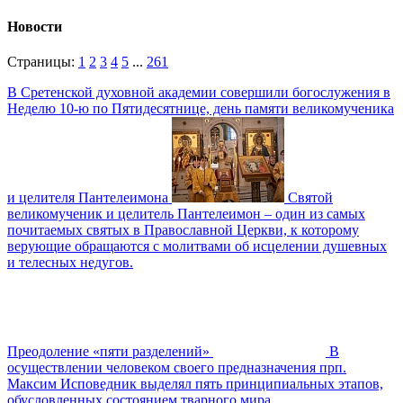
Новости
Страницы:
1
2
3
4
5
...
261
В Сретенской духовной академии совершили богослужения в
Неделю 10-ю по Пятидесятнице, день памяти великомученика
и целителя Пантелеимона
Святой
великомученик и целитель Пантелеимон – один из самых
почитаемых святых в Православной Церкви, к которому
верующие обращаются с молитвами об исцелении душевных
и телесных недугов.
Преодоление «пяти разделений»
В
осуществлении человеком своего предназначения прп.
Максим Исповедник выделял пять принципиальных этапов,
обусловленных состоянием тварного мира.