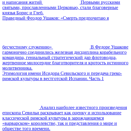
и написания житий
Первыми русскими
святыми, прославленными Церковью, стали благоверные
князья Борис и Глеб.
Праведный Феодор Ушаков: «Смерть предпочитаю я
бесчестному служению»
В Федоре Ушакове
гармонично соединились железная дисциплина корабельного
командира, гениальный стратегический дар флотоводца,
жертвенное милосердие благотворителя и кротость истинного
молитвенника.
Этимология имени Исидора Севильского и передача греко-
римской культуры в вестготской Испании. Часть 1
Анализ наиболее известного произведения
епископа Севильи раскрывает как оценку и использование
классической римской культуры в зарождающемся
«варварском» королевстве, так и представления о мире и
обществе того времени.