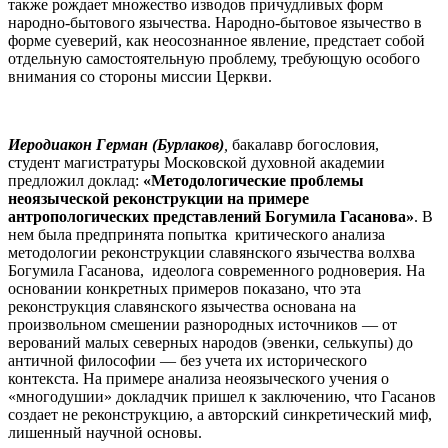
также рождает множество изводов причудливых форм
народно-бытового язычества. Народно-бытовое язычество в
форме суеверий, как неосознанное явление, предстает собой
отдельную самостоятельную проблему, требующую особого
внимания со стороны миссии Церкви.
Иеродиакон Герман (Бурлаков)
,
бакалавр богословия,
студент магистратуры Московской духовной академии
предложил доклад:
«Методологические проблемы
неоязыческой реконструкции на примере
антропологических представлений Богумила Гасанова»
. В
нем была предпринята попытка критического анализа
методологии реконструкции славянского язычества волхва
Богумила Гасанова, идеолога современного родноверия. На
основании конкретных примеров показано, что эта
реконструкция славянского язычества основана на
произвольном смешении разнородных источников — от
верований малых северных народов (эвенки, селькупы) до
античной философии — без учета их исторического
контекста. На примере анализа неоязыческого учения о
«многодушии» докладчик пришел к заключению, что Гасанов
создает не реконструкцию, а авторский синкретический миф,
лишенный научной основы.