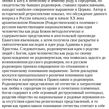
любви к Богу, к небесному и земному роду, к сородичам, по
свидетельству бывших родноверов, ставших православными,
находит наиболее совершенное выражение в Церкви. Автор в
исторической ретроспективе показал, что обсуждение данного
вопроса в России началось еще в начале ХХ века
архиепископом Никоном (Рождественским) в полемике с
русским язычествующим национализмом, а сама идея
человечества как рода Божия методологически и
содержательно представлена в апостольской проповеди
Евангелия язычникам, а затем получила свое раскрытие в
святоотеческом наследии в идее рода Адамова и рода
Христова. Следовательно, родноверческая идея о родстве
людей с Богом, идея человечества как рода по своему
происхождению не родноверческая, она появилась задолго до
возникновения русского родноверия, но в русском
родноверии приняла извращенное по отношению к
христианскому пониманию выражение. Затем докладчик
коснулся принципиального различия понимания идеи
отечества и патриотизма в Православии и родноверии.
Родноверческое представление об отечестве и патриотизме
как любви к сородичам по крови и почитании племенных
богов содержит в себе огромный деструктивный потенциал,
разделяя общество на национальные и родовые верования из-
за отсутствия единства религиозных представлений, в то
время как православное понимание отечества сочетает в себе