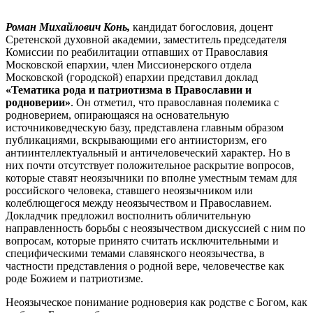
Роман Михайлович Конь,
кандидат богословия, доцент
Сретенской духовной академии, заместитель председателя
Комиссии по реабилитации отпавших от Православия
Московской епархии, член Миссионерского отдела
Московской (городской) епархии представил доклад
«Тематика рода и патриотизма в Православии и
родноверии»
. Он отметил, что православная полемика с
родноверием, опирающаяся на основательную
источниковедческую базу, представлена главным образом
публикациями, вскрывающими его антиисторизм, его
антиинтеллектуальный и античеловеческий характер. Но в
них почти отсутствует положительное раскрытие вопросов,
которые ставят неоязычники по вполне уместным темам для
российского человека, ставшего неоязычником или
колеблющегося между неоязычеством и Православием.
Докладчик предложил восполнить обличительную
направленность борьбы с неоязычеством дискуссией с ним по
вопросам, которые принято считать исключительными и
специфическими темами славянского неоязычества, в
частности представления о родной вере, человечестве как
роде Божием и патриотизме.
Неоязыческое понимание родноверия как родстве с Богом, как