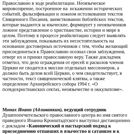
Православию в ходе реабилитации. Неоязыческое
мировоззрение, построенное на искажении исторических
событий, фальсификации и ложном истолковании текстов
Священного Писания, заимствовании библейских текстов,
которые выдаются за языческие, формирует у неоязычников
ложное представление о христианстве, истории и мире в
целом. Поэтому в процессе реабилитации следует выявлять
эти заблуждения, показывать их несостоятельность на
основании достоверных источников с тем, чтобы желающий
присоединиться к Православию осознал свои заблуждения,
отверг их и принял православную веру. Также докладчик
отметил, что дело ограждения от ересей и расколов членов
Церкви не сводится к миссии отдельных миссионеров, а
должно быть делом всей Церкви, о чем свидетельствует, в
частности, текст священнической клятвы, а также
определение Архиерейского собора 1994 г. «О
псевдохристианских сектах, неоязычестве и оккультизме».
М
онах Иоанн (Адливанкин),
ведущий сотрудник
Душепопечительского православного центра во имя святого
праведного Иоанна Кронштадтского выступил дистанционно
с докладом «
Канонический и пастырский подход к
присоединению отпавших в язычество и сатанизм и к