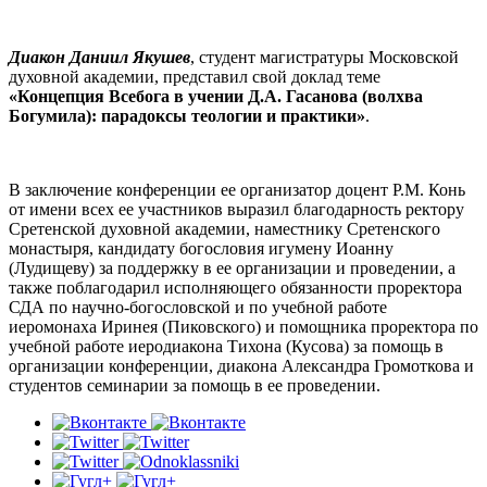
Диакон Даниил Якушев
, студент магистратуры Московской
духовной академии, представил свой доклад теме
«Концепция Всебога в учении Д.А. Гасанова (волхва
Богумила): парадоксы теологии и практики»
.
В заключение конференции ее организатор доцент Р.М. Конь
от имени всех ее участников выразил благодарность ректору
Сретенской духовной академии, наместнику Сретенского
монастыря, кандидату богословия игумену Иоанну
(Лудищеву) за поддержку в ее организации и проведении, а
также поблагодарил исполняющего обязанности проректора
СДА по научно-богословской и по учебной работе
иеромонаха Иринея (Пиковского) и помощника проректора по
учебной работе иеродиакона Тихона (Кусова) за помощь в
организации конференции, диакона Александра Громоткова и
студентов семинарии за помощь в ее проведении.