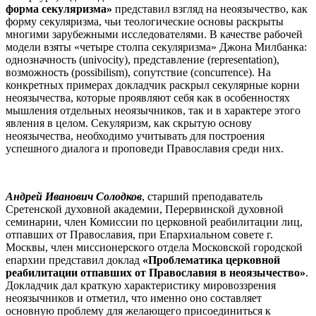
форма секуляризма»
представил взгляд на неоязычество, как
форму секуляризма, чьи теологические основы раскрыты
многими зарубежными исследователями. В качестве рабочей
модели взяты «четыре столпа секуляризма» Джона Милбанка:
однозначность (univocity), представление (representation),
возможность (possibilism), сопутствие (concurrence). На
конкретных примерах докладчик раскрыл секулярные корни
неоязычества, которые проявляют себя как в особенностях
мышления отдельных неоязычников, так и в характере этого
явления в целом. Секуляризм, как скрытую основу
неоязычества, необходимо учитывать для построения
успешного диалога и проповеди Православия среди них.
Андрей Иванович Солодков
, старший преподаватель
Сретенской духовной академии, Перервинской духовной
семинарии, член Комиссии по церковной реабилитации лиц,
отпавших от Православия, при Епархиальном совете г.
Москвы, член миссионерского отдела Московской городской
епархии представил доклад
«Проблематика церковной
реабилитации отпавших от Православия в неоязычество»
.
Докладчик дал краткую характеристику мировоззрения
неоязычников и отметил, что именно оно составляет
основную проблему для желающего присоединиться к