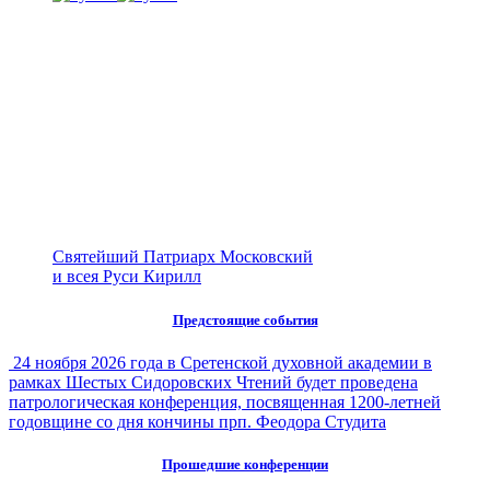
Святейший Патриарх Московский
и всея Руси Кирилл
Предстоящие события
24 ноября 2026 года в Сретенской духовной академии в
рамках Шестых Сидоровских Чтений будет проведена
патрологическая конференция, посвященная 1200-летней
годовщине со дня кончины прп. Феодора Студита
Прошедшие конференции