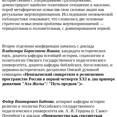
которая связана с ультраправыми группировками,
демонстрирует наиболее позитивное отношение к насилию,
порой метафорически осмысляя свои силовые акции как
ритуальные жертвоприношения. Исследование неоязыческой
публицистики показывает, что сложились две основные
стратегии осмысления проблемы жертвоприношений —
отрицательная и положительная, с доминированием первой.
Второе отделение конференции началось с доклада
Владимира Борисовича Яшина
, кандидата исторических
наук, доцента кафедры всеобщей истории, социологии и
политологии Омского государственного педагогического
университета, доцента кафедры библейских, богословских, и
церковно-исторических дисциплин Омской духовной
семинарии
«Неоязыческий синкретизм в религиозном
пространстве России в первой четверти XXI в. (на примере
движения "Ата Жолы"/ "Путь предков")»
.
Федор Викторович Бабенко
, аспирант кафедры истории
религии и теологии Российского государственного
педагогического университета им. А. И. Герцена (г. Санкт-
Петербург) в докладе
«Неоязычество как сектантская