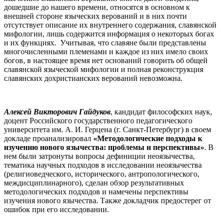
дошедшие до нашего времени, относятся в основном к
внешней стороне языческих верований и в них почти
отсутствует описание их внутреннего содержания, славянской
мифологии, лишь содержится информация о некоторых богах
и их функциях. Учитывая, что славяне были представлены
многочисленными племенами и каждое из них имело своих
богов, в настоящее время нет оснований говорить об общей
славянской языческой мифологии и полная реконструкция
славянских дохристианских верований невозможна.
Алексей Викторович Гайдуков
, кандидат философских наук,
доцент Российского государственного педагогического
университета им. А. И. Герцена (г. Санкт-Петербург) в своем
докладе проанализировал
«Методологические подходы к
изучению нового язычества: проблемы и перспективы»
. В
нем были затронуты вопросы дефиниции неоязычества,
тематика научных подходов в исследовании неоязычества
(религиоведческого, исторического, антропологического,
междисциплинарного), сделан обзор результативных
методологических подходов и намечены перспективы
изучения нового язычества. Также докладчик предостерег от
ошибок при его исследовании.