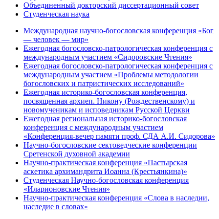
Объединенный докторский диссертационный совет
Студенческая наука
Международная научно-богословская конференция «Бог
— человек — мир»
Ежегодная богословско-патрологическая конференция с
международным участием «Сидоровские Чтения»
Ежегодная богословско-патрологическая конференция с
международным участием «Проблемы методологии
богословских и патристических исследований»
Ежегодная историко-богословская конференция,
посвященная архиеп. Никону (Рождественскому) и
новомученикам и исповедникам Русской Церкви
Ежегодная региональная историко-богословская
конференция с международным участием
«Конференция-вечер памяти проф. СДА А.И. Сидорова»
Научно-богословские сектоведческие конференции
Сретенской духовной академии
Научно-практическая конференция «Пастырская
аскетика архимандрита Иоанна (Крестьянкина)»
Студенческая Научно-богословская конференция
«Иларионовские Чтения»
Научно-практическая конференция «Cлова в наследии,
наследие в словах»