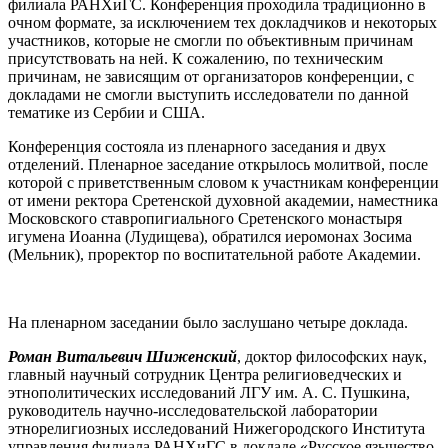
филиала РАНХиГС. Конференция проходила традиционно в
очном формате, за исключением тех докладчиков и некоторых
участников, которые не смогли по объективным причинам
присутствовать на ней. К сожалению, по техническим
причинам, не зависящим от организаторов конференции, с
докладами не смогли выступить исследователи по данной
тематике из Сербии и США.
Конференция состояла из пленарного заседания и двух
отделений. Пленарное заседание открылось молитвой, после
которой с приветственным словом к участникам конференции
от имени ректора Сретенской духовной академии, наместника
Московского ставропигиального Сретенского монастыря
игумена Иоанна (Лудищева), обратился иеромонах Зосима
(Мельник), проректор по воспитательной работе Академии.
На пленарном заседании было заслушано четыре доклада.
Роман Витальевич Шиженский
, доктор философских наук,
главный научный сотрудник Центра религиоведческих и
этнополитических исследований ЛГУ им. А. С. Пушкина,
руководитель научно-исследовательской лаборатории
этнорелигиозных исследований Нижегородского Института
управления филиала РАНХиГС в докладе «Русское язычество