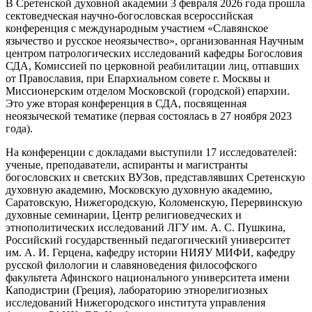
В Сретенской духовной академии 3 февраля 2026 года прошла
сектоведческая научно-богословская всероссийская
конференция с международным участием «Славянское
язычество и русское неоязычество», организованная Научным
центром патрологических исследований кафедры Богословия
СДА, Комиссией по церковной реабилитации лиц, отпавших
от Православия, при Епархиальном совете г. Москвы и
Миссионерским отделом Московской (городской) епархии.
Это уже вторая конференция в СДА, посвященная
неоязыческой тематике (первая состоялась в 27 ноября 2023
года).
На конференции с докладами выступили 17 исследователей:
ученые, преподаватели, аспиранты и магистранты
богословских и светских ВУЗов, представлявших Сретенскую
духовную академию, Московскую духовную академию,
Саратовскую, Нижегородскую, Коломенскую, Перервинскую
духовные семинарии, Центр религиоведческих и
этнополитических исследований ЛГУ им. А. С. Пушкина,
Российский государственный педагогический университет
им. А. И. Герцена, кафедру истории НИЯУ МИФИ, кафедру
русской филологии и славяноведения философского
факультета Афинского национального университета имени
Каподистрии (Греция), лабораторию этнорелигиозных
исследований Нижегородского института управления