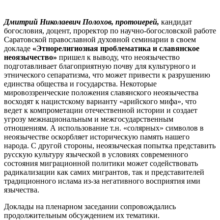
Дмитрий Николаевич Полохов, протоиерей,
кандидат
богословия, доцент, проректор по научно-богословской работе
Саратовской православной духовной семинарии в своем
докладе
«Этнорелигиозная проблематика и славянское
неоязычество»
пришел к выводу, что неоязычество
подготавливает благоприятную почву для культурного и
этнического сепаратизма, что может привести к разрушению
единства общества и государства. Некоторые
мировоззренческие положения славянского неоязычества
восходят к нацистскому варианту «арийского мифа», что
ведет к компрометации отечественной истории и создает
угрозу межнациональным и межгосударственным
отношениям. А использование т.н. «солярных» символов в
неоязычестве оскорбляет историческую память нашего
народа. С другой стороны, неоязыческая попытка представить
русскую культуру языческой в условиях современного
состояния миграционной политики может содействовать
радикализации как самих мигрантов, так и представителей
традиционного ислама из-за негативного восприятия ими
язычества.
Доклады на пленарном заседании сопровождались
продолжительным обсуждением их тематики.