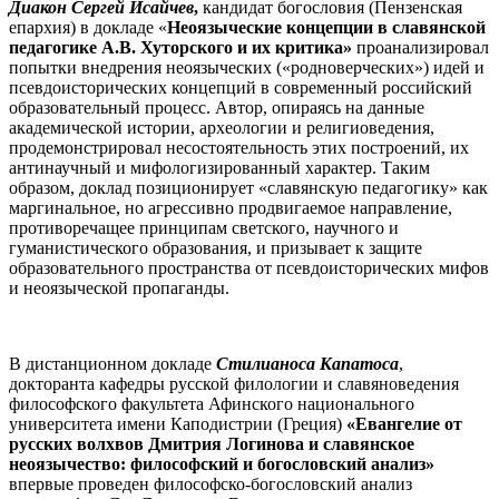
Диакон Сергей Исайчев
,
кандидат богословия (Пензенская
епархия) в докладе «
Неоязыческие концепции в славянской
педагогике А.В. Хуторского и их критика»
проанализировал
попытки внедрения неоязыческих («родноверческих») идей и
псевдоисторических концепций в современный российский
образовательный процесс. Автор, опираясь на данные
академической истории, археологии и религиоведения,
продемонстрировал несостоятельность этих построений, их
антинаучный и мифологизированный характер. Таким
образом, доклад позиционирует «славянскую педагогику» как
маргинальное, но агрессивно продвигаемое направление,
противоречащее принципам светского, научного и
гуманистического образования, и призывает к защите
образовательного пространства от псевдоисторических мифов
и неоязыческой пропаганды.
В дистанционном докладе
Стилианоса Капатоса
,
докторанта кафедры русской филологии и славяноведения
философского факультета Афинского национального
университета имени Каподистрии (Греция)
«Евангелие от
русских волхвов Дмитрия Логинова и славянское
неоязычество: философский и богословский анализ»
впервые проведен философско-богословский анализ