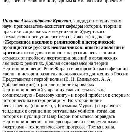
педагогов и ставшим популярным коммерческим проектом.
Никита Александрович Кутявин
, кандидат исторических
наук, преподаватель-ассистент кафедры истории, теории и
практики социальных коммуникаций Удмуртского
государственного университета (г. Ижевск) в докладе
«Жертвенное насилие в религиозной и исторической
публицистике русских неоязычников: опыты апологии и
критики»
исследовал вопрос как русские неоязычники
осмысляют проблему жертвоприношений в архаических
языческих религиях. Доклад основывался на теории
жертвоприношения Рене Жирара и авторской классификации
«волн» в истории развития неоязыческого движения в России.
Представители первой волны (В. Н. Емельянов, А. А.
Добровольский) отрицали наличие кровавых
жертвоприношений у древних славян, ссылаясь на
сомнительную «Велесову книгу» и порой прибегая к спорным
историческим интерпретациям. Во второй волне
неоязычества (например, у Богумила Мурина) сохраняется
тенденция к отрицанию ритуальных убийств, тогда как
историк и публицист Озар Ворон попытался оправдать
жертвоприношения, проведя параллели с современными
«жертвами» технологического прогресса. Третья волна,