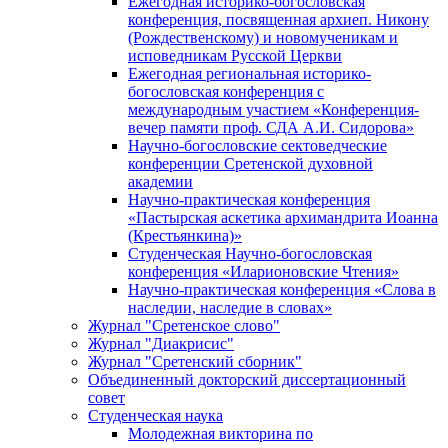
Ежегодная историко-богословская
конференция, посвященная архиеп. Никону
(Рождественскому) и новомученикам и
исповедникам Русской Церкви
Ежегодная региональная историко-
богословская конференция с
международным участием «Конференция-
вечер памяти проф. СДА А.И. Сидорова»
Научно-богословские сектоведческие
конференции Сретенской духовной
академии
Научно-практическая конференция
«Пастырская аскетика архимандрита Иоанна
(Крестьянкина)»
Студенческая Научно-богословская
конференция «Иларионовские Чтения»
Научно-практическая конференция «Cлова в
наследии, наследие в словах»
Журнал "Сретенское слово"
Журнал "Диакрисис"
Журнал "Сретенский сборник"
Объединенный докторский диссертационный
совет
Студенческая наука
Молодежная викторина по