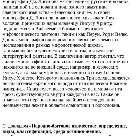
монографии Дм. Логинова «Евангелие от русских волхвов»,
написанной на основании подложного памятника
славянского язычества «Велесовой книге». В своей
монографии Д. Логинов, в частности, связывает Трех
волхвов, принесших дары младенцу Иисусу Христу,
родившемуся в Вифлееме, с богами славянского
мифологического пантеона, такими как Перун, Род и Велес.
Данная монография одновременно связывает элементы
исследования в рамках мифологической школы,
занимающейся изучением христианства, и языческой
литературной фантазии. В заключении автор отметил, что
анализ монографии Логинова показывает, что истинное зло
находится не во внешней среде, например, в языческих
культах, а только внутри нас, и именно поэтому Господь
Иисус Христос, Которому поклонялись Три волхва, является
не спасителем еврейского народа от ига языческой Римской
империи, а Спасителем всего человечества и мира от ига
греха, существующего внутри каждого из нас. Также он
отметил, что перспективы дальнейшего исследования
неоязычества лежат в области славистики и богословия.
С докладом
«Народно-бытовое язычество: определение,
виды, классификация, среда возникновения,