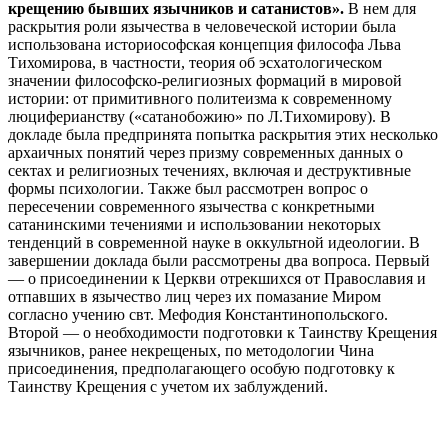
крещению бывших язычников и сатанистов».
В нем для
раскрытия роли язычества в человеческой истории была
использована историософская концепция философа Льва
Тихомирова, в частности, теория об эсхатологическом
значении философско-религиозных формаций в мировой
истории: от примитивного политеизма к современному
люциферианству («сатанобожию» по Л.Тихомирову). В
докладе была предпринята попытка раскрытия этих несколько
архаичных понятий через призму современных данных о
сектах и религиозных течениях, включая и деструктивные
формы психологии. Также был рассмотрен вопрос о
пересечении современного язычества с конкретными
сатанинскими течениями и использовании некоторых
тенденций в современной науке в оккультной идеологии. В
завершении доклада были рассмотрены два вопроса. Первый
— о присоединении к Церкви отрекшихся от Православия и
отпавших в язычество лиц через их помазание Миром
согласно учению свт. Мефодия Константинопольского.
Второй — о необходимости подготовки к Таинству Крещения
язычников, ранее некрещеных, по методологии Чина
присоединения, предполагающего особую подготовку к
Таинству Крещения с учетом их заблуждений.