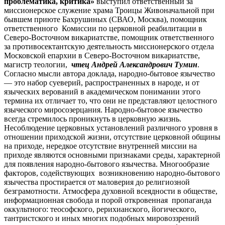
проблематика, критика»
выступил ответственный за
миссионерское служение храма Троицы Живоначальной при
бывшем приюте Бахрушиных (СВАО, Москва), помощник
ответственного Комиссии по церковной реабилитации в
Северо-Восточном викариатстве, помощник ответственного
за противосектантскую деятельность миссионерского отдела
Московской епархии в Северо-Восточном викариатстве,
магистр теологии,
чтец Андрей Александрович Тумин
.
Согласно мысли автора доклада, народно-бытовое язычество
— это набор суеверий, распространенных в народе, и от
языческих верований в академическом понимании этого
термина их отличает то, что они не представляют целостного
языческого миросозерцания. Народно-бытовое язычество
всегда стремилось проникнуть в церковную жизнь.
Несоблюдение церковных установлений различного уровня в
отношении приходской жизни, отсутствие церковной общины
на приходе, нередкое отсутствие внутренней миссии на
приходе являются основными признаками среды, характерной
для появления народно-бытового язычества. Многообразие
факторов, содействующих возникновению народно-бытового
язычества простирается от маловерия до религиозной
безграмотности. Атмосфера духовной всеядности в обществе,
информационная свобода и порой откровенная пропаганда
оккультного: теософского, рерихианского, йогического,
тантристского и иных многих подобных мировоззрений