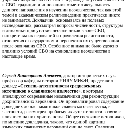
в СВО: традиции и инновации» отметил актуальность
данного направления в изучении неоязычества, так как этой
темой в академическом религиоведении практически никто
не занимается. Докладчик, основываясь на полевых
исследованиях, рассмотрел вопросы численности, структуры
и динамики присутствия неоязычников в зоне СВО,
синкретизма их верований и проявления религиозности,
отношения с государством и перспектив их существования
после окончания СВО. Особенное внимание было уделено
влиянию условий СВО на становление неоязычества в
настоящее время.
Сергей Викторович Алексеев
, доктор исторических наук.
профессор кафедры истории НИЯУ МИФИ, представил
доклад:
«Степень аутентичности средневековых
источников о славянском язычестве»
, к которым
апеллируют современные неоязычники для реконструкции
дохристианских верований. Он проанализировал содержание
дошедших до нас памятников славянского язычества, в
частности, рассмотрел проблему их аутентичности в связи с
влиянием на них христианства. Общее состояние источников,
по мнению докладчика, таково, что единой картины
языческих славянских верований они не дают. Сведения,