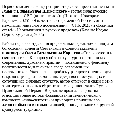
Первое отделение конференции открылось презентацией книг
Романа Витальевича
Шиженского
«Третья сила: русские
язычники в СВО (книга первая)» (Нижний Новгород:
Радонеж, 2025); «Язычество с современной России: опыт
междисциплинарного исследования» (СПб, 2023) и сборника
статей «Неоязычники в русских пределах» (Казань: Изд-во
Сергея Бузукина, 2025).
Работа первого отделения продолжилась докладом кандидата
богословия, доцента Сретенской духовной академии
протоиерея Олега Витальевича Корытко
«Сила святости и
святость силы: К вопросу об этнокультурных источниках
современных духовных практик», посвящённого феномену
популярности культа силы в среде современных
неоязычников. Указывая на проблему распространения идей
сакрализации физической силы среди военнослужащих и
сотрудников силовых структур, автор отмечает в связи с этим
заинтересованность в её решении священноначалия Русской
Православной Церкви. В докладе проанализированы
этнокультурные истоки формирования семиотического
комплекса «сила-святость» и приводятся причины его
жизнестойкости в сознании людей, принадлежащих к русской
культурной традиции.