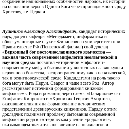
сохранение национальных особенностей народов, их истории
на основании веры в Одного Бога через принадлежность роду
Христову, т.е. Церкви.
Лушников Александр Александрович
,
кандидат исторических
наук, доцент кафедры «Менеджмент, информатика и
общегуманитарные науки» Финансового университета при
Правительстве РФ (Пензенский филиал)
свой доклад
«Верховный бог восточнославянского язычества
—
важная часть современной мифологии неоязыческой и
научной среды»
посвятил «вторичной мифологии» —
современному мифу о бытовании у восточных славян культа
верховного божества, распространенному
как в неоязыческой,
так и религиоведческой среде. Кандидатами на роль такого
бога могут быть Перун, Сварог и чаще всего Род. Автор
рассматривает источники формирования книжной
мифологемы Рода и рожаниц через схемы «Панариона» свт.
Епифания Кипрского и «Хроники» Георгия Амартола,
оказавшие влияния на формирование исторических
представлений древнерусских книжников. Наряду с этим
докладчик поднимает проблему бытования современной
мифологии рода в эзотерическом учении «родология»,
оказывающем значительное влияние на психологов и