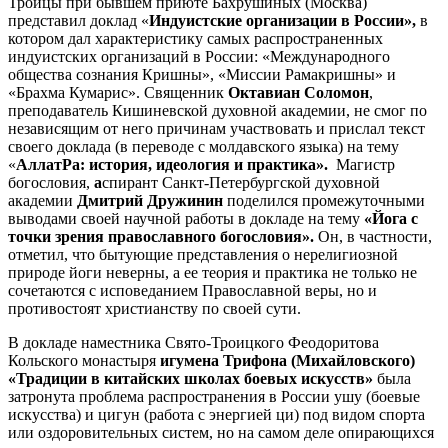
Троицы при бывшем приюте Бахрушиных (Москва)
представил доклад «
Индуистские организации в России»,
в
котором дал характеристику самых распространенных
индуистских организаций в России: «Международного
общества сознания Кришны», «Миссии Рамакришны» и
«Брахма Кумарис». Священник
Октавиан Соломон
,
преподаватель Кишиневской духовной академии, не смог по
независящим от него причинам участвовать и прислал текст
своего доклада (в переводе с молдавского языка) на тему
«
АллатРа: история, идеология и практика».
Магистр
богословия,
а
спирант Санкт-Петербургской духовной
академии
Дмитрий Дружинин
поделился промежуточными
выводами своей научной работы в докладе на тему
«Йога с
точки зрения православного богословия».
Он,
в частности,
отметил, что бытующие представления о нерелигиозной
природе йоги неверны, а ее теория и практика не только не
сочетаются с исповеданием Православной веры, но и
противостоят христианству по своей сути.
В докладе наместника Свято-Троицкого Феодоритова
Кольского монастыря
игумена Трифона (Михайловского)
«Традиции в китайских школах боевых искусств»
была
затронута проблема распространения в России ушу (боевые
искусства) и цигун (работа с энергией ци) под видом спорта
или оздоровительных систем, но на самом деле опирающихся