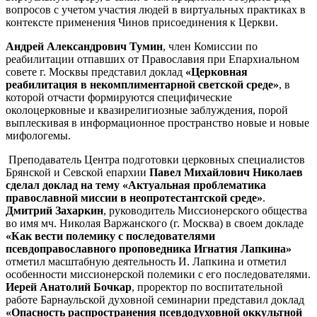
вопросов с учетом участия людей в виртуальных практиках в
контексте применения Чинов присоединения к Церкви.
Андрей Александрович Тумин
, член Комиссии по
реабилитации отпавших от Православия при Епархиальном
совете г. Москвы представил доклад
«Церковная
реабилитация в некомплиментарной светской среде»
, в
которой отчасти формируются специфические
околоцерковные и квазирелигиозные заблуждения, порой
выплескивая в информационное пространство новые и новые
мифологемы.
Преподаватель Центра подготовки церковных специалистов
Брянской и Севской епархии
Павел Михайлович
Николаев
сделал доклад на тему «Актуальная проблематика
православной миссии в неопротестантской среде»
.
Дмитрий Захаркин
, руководитель Миссионерского общества
во имя мч. Николая Варжанского (г. Москва) в своем докладе
«Как вести полемику с последователями
псевдоправославного проповедника Игнатия Лапкина»
отметил масштабную деятельность И. Лапкина и отметил
особенности миссионерской полемики с его последователями.
Иерей Анатолий Бочкар
, проректор по воспитательной
работе Барнаульской духовной семинарии представил доклад
«Опасность распространения псевдодуховной оккультной