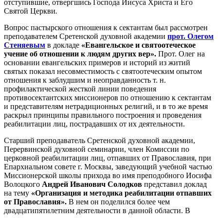
отступившие, отвергшись Господа Иисуса Христа и Его
Святой Церкви
.
Вопрос пастырского отношения к сектантам был рассмотрен
преподавателем Сретенской духовной академии
прот.
Олегом
Стеняевым
в докладе
«Евангельское и святоотеческое
учение об отношении к людям других вер».
Прот. Олег на
основании евангельских примеров и историй из житий
святых показал несовместимость с святоотеческим опытом
отношения к заблудшим и неоправданность т. н.
профилактической жесткой линии поведения
противосектантских миссионеров по отношению к сектантам
и представителям нетрадиционных религий, и в то же время
раскрыл принципы правильного построения и проведения
реабилитации лиц, пострадавших от их деятельности.
Старший преподаватель Сретенской духовной академии,
Перервинской духовной семинарии, член Комиссии по
церковной реабилитации лиц, отпавших от Православия, при
Епархиальном совете г. Москвы, заведующий учебной частью
Миссионерской школы прихода во имя преподобного Иосифа
Волоцкого
Андрей Иванович
Солодков
представил доклад
на тему
«Организация и методика реабилитации отпавших
от Православия».
В нем он поделился более чем
двадцатипятилетним деятельности в данной области. В