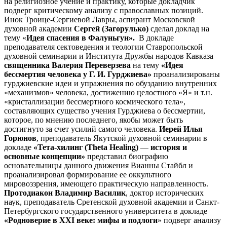
на религиозное учение и практику, которые докладчик
подверг критическому анализу с православных позиций.
Инок Троице-Сергиевой Лавры, аспирант Московской
духовной академии
Сергей (Загорулько)
сделал доклад на
тему «
Идея спасения в Фалуньгун».
В докладе
преподавателя сектоведения и теологии Ставропольской
духовной семинарии и Института Дружбы народов Кавказа
священника Валерия Переверзева
на тему
«Идея
бессмертия человека у Г. И. Гурджиева»
проанализированы
гурджиевские идеи и упражнения по обузданию внутренних
«механизмов» человека, достижению целостного «Я» и т.н.
«кристаллизации бессмертного космического тела»,
составляющих существо учения Гурджиева о бессмертии,
которое, по мнению последнего, якобы может быть
достигнуто за счет усилий самого человека.
Иерей
Илья
Горюнов
, преподаватель Якутской духовной семинарии в
докладе
«Тета-хилинг (Theta Healing)
—
история и
основные концепции»
представил биографию
основательницы данного движения Вианны Стайбл и
проанализировал формирование ее оккультного
мировоззрения, имеющего практическую направленность.
Протодиакон Владимир Василик
, доктор исторических
наук, преподаватель Сретенской духовной академии и Санкт-
Петербургского государственного университета в докладе
«Родноверие в XXI веке: мифы и подлоги
» подверг анализу