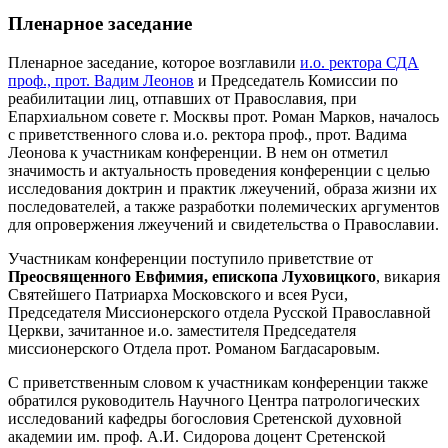
Пленарное заседание
Пленарное заседание, которое возглавили
и.о. ректора СДА
проф., прот. Вадим Леонов
и Председатель Комиссии по
реабилитации лиц, отпавших от Православия, при
Епархиальном совете г. Москвы прот. Роман Марков, началось
с приветственного слова и.о. ректора проф., прот. Вадима
Леонова к участникам конференции. В нем он отметил
значимость и актуальность проведения конференции с целью
исследования доктрин и практик лжеучений, образа жизни их
последователей, а также разработки полемических аргументов
для опровержения лжеучений и свидетельства о Православии.
Участникам конференции поступило приветствие от
Преосвященного Евфимия, епископа Луховицкого
, викария
Святейшего Патриарха Московского и всея Руси,
Председателя Миссионерского отдела Русской Православной
Церкви, зачитанное и.о. заместителя Председателя
миссионерского Отдела прот. Романом Багдасаровым.
С приветственным словом к участникам конференции также
обратился руководитель Научного Центра патрологических
исследований кафедры богословия Сретенской духовной
академии им. проф. А.И. Сидорова доцент Сретенской