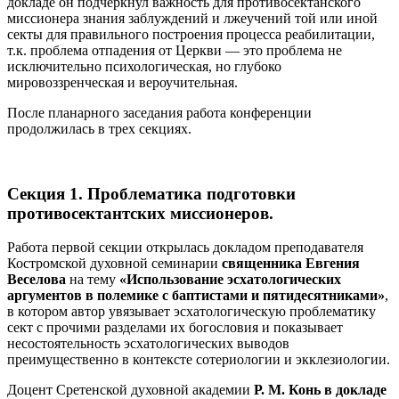
докладе он подчеркнул важность для противосектанского
миссионера знания заблуждений и лжеучений той или иной
секты для правильного построения процесса реабилитации,
т.к. проблема отпадения от Церкви — это проблема не
исключительно психологическая, но глубоко
мировоззренческая и вероучительная.
После планарного заседания работа конференции
продолжилась в трех секциях.
Секция 1. Проблематика подготовки
противосектантских миссионеров.
Работа первой секции открылась докладом преподавателя
Костромской духовной семинарии
священника Евгения
Веселова
на тему
«Использование эсхатологических
аргументов в полемике с баптистами и пятидесятниками»
,
в котором автор увязывает эсхатологическую проблематику
сект с прочими разделами их богословия и показывает
несостоятельность эсхатологических выводов
преимущественно в контексте сотериологии и экклезиологии.
Доцент Сретенской духовной академии
Р. М. Конь в докладе