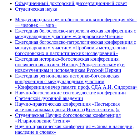
Объединенный докторский диссертационный совет
Студенческая наука
Международная научно-богословская конференция «Бог
— человек — мир»
Ежегодная богословско-патрологическая конференция с
международным участием «Сидоровские Чтения»
Ежегодная богословско-патрологическая конференция с
международным участием «Проблемы методологии
богословских и патристических исследований»
Ежегодная историко-богословская конференция,
посвященная архиеп. Никону (Рождественскому) и
новомученикам и исповедникам Русской Церкви
Ежегодная региональная историко-богословская
конференция с международным участием
«Конференция-вечер памяти проф. СДА А.И. Сидорова»
Научно-богословские сектоведческие конференции
Сретенской духовной академии
Научно-практическая конференция «Пастырская
аскетика архимандрита Иоанна (Крестьянкина)»
Студенческая Научно-богословская конференция
«Иларионовские Чтения»
Научно-практическая конференция «Cлова в наследии,
наследие в словах»