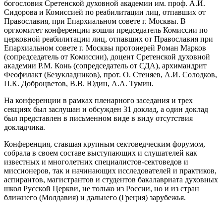
богословия Сретенской духовной академии им. проф. А.И.
Сидорова и Комиссией по реабилитации лиц, отпавших от
Православия, при Епархиальном совете г. Москвы. В
оргкомитет конференции вошли председатель Комиссии по
церковной реабилитации лиц, отпавших от Православия при
Епархиальном совете г. Москвы протоиерей Роман Марков
(сопредседатель от Комиссии), доцент Сретенской духовной
академии Р.М. Конь (сопредседатель от СДА), архимандрит
Феофилакт (Безукладников), прот. О. Стеняев, А.И. Солодков,
П.К. Доброцветов, В.В. Юдин, А.А. Тумин.
На конференции в рамках пленарного заседания и трех
секциях был заслушан и обсужден 31 доклад, а один доклад
был представлен в письменном виде в виду отсутствия
докладчика.
Конференция, ставшая крупным сектоведческим форумом,
собрала в своем составе выступающих и слушателей как
известных и многолетних специалистов-сектоведов и
миссионеров, так и начинающих исследователей и практиков,
аспирантов, магистрантов и студентов бакалавриата духовных
школ Русской Церкви, не только из России, но и из стран
ближнего (Молдавия) и дальнего (Греция) зарубежья.