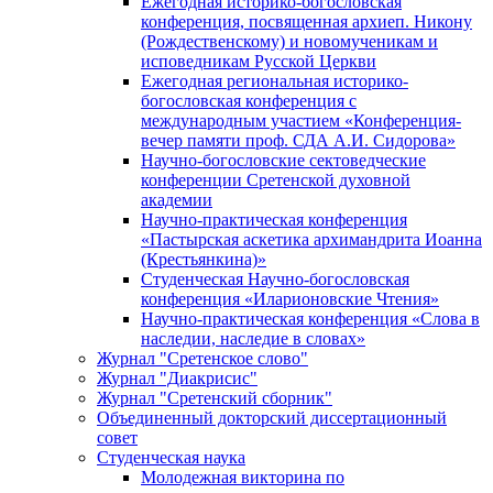
Ежегодная историко-богословская
конференция, посвященная архиеп. Никону
(Рождественскому) и новомученикам и
исповедникам Русской Церкви
Ежегодная региональная историко-
богословская конференция с
международным участием «Конференция-
вечер памяти проф. СДА А.И. Сидорова»
Научно-богословские сектоведческие
конференции Сретенской духовной
академии
Научно-практическая конференция
«Пастырская аскетика архимандрита Иоанна
(Крестьянкина)»
Студенческая Научно-богословская
конференция «Иларионовские Чтения»
Научно-практическая конференция «Cлова в
наследии, наследие в словах»
Журнал "Сретенское слово"
Журнал "Диакрисис"
Журнал "Сретенский сборник"
Объединенный докторский диссертационный
совет
Студенческая наука
Молодежная викторина по