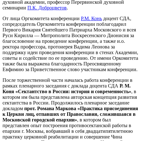
духовной академии, профессор Перервинской духовной
семинарии
П.К. Доброцветов
.
От лица Оргкомитета конференции
Р.М. Конь
доцент СДА,
сопредседатель Оргкомитета конференции поблагодарил
Первого Викария Святейшего Патриарха Московского и всея
Руси Кирилла — Митрополита Воскресенского Дионисия за
благословение на проведение конференции, а также и.о.
ректора профессора, протоиерея Вадима Леонова за
поддержку идеи проведения конференции в стенах Академии,
советы и содействие по ее проведению. От имени Оркомитета
также была выражена благодарность Преосвященному
Евфимию за Приветственное слово участникам конференции.
После торжественной части началась работа конференции в
рамках пленарного заседания с доклада доцента СДА
Р. М.
Коня «Сектантство в России: история и современность»
, в
котором им была представлена авторская концепция развития
сектантства в России. Продолжилось пленарное заседание
докладом
прот. Романа Маркова «Практика присоединения
к Церкви лиц, отпавших от Православия, сложившаяся в
Московской городской епархии»
, в котором был
представлен опыт построения противосектанской работы в
епархии г. Москвы, вобравший в себя двадцатипятилетнюю
практику церковной реабилитации и совершение Чина