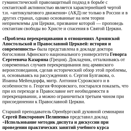
гуманистический правозащитный подход в борьбе с
сектантской активностью является характернейшей чертой
т.н. «антикультового движения» (АКД) не только в России и в
других странах, однако основанные на нем теории
неприемлемы для Церкви, призвание которой — проповедь
сектантам свободы во Христе и спасения в Святой Церкви.
«Проблема перекрещивания в отношениях Армянской
Апостольской и Православной Церквей: история и
современность»
была представлена в докладе доктора
богословия Афинского национального университета
Геворга
Сергеевича Казаряна
(Греция). Докладчик, отталкиваясь от
современных случаев перекрещивания лиц армянского
вероисповедания, сделав исторический обзор этой проблемы,
и, основываясь на рассуждениях о. Сергия Булгакова, о.
Иоанна Мейендорфа, митр. Антония Сурожского и в
особенности о. Георгия Флоровского, постарался показать, что
при их переходе в Православие нет необходимости в
перекрещивании, а можно ограничиться третьим чином при
присоединении к Православной Церкви.
Старший преподаватель Оренбургской духовной семинарии
Сергей Викторович
Пелипенко
представил доклад
«
Использование методик диспута и дискуссии при
проведении практических занятий учебного курса