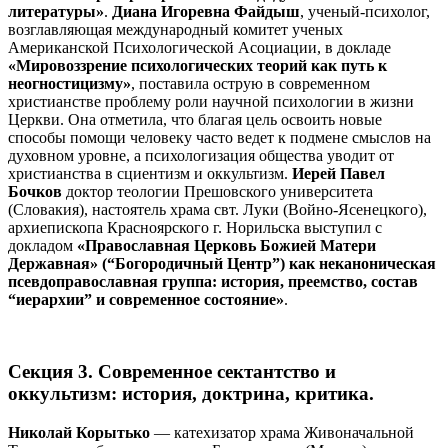
литературы»
.
Диана
Игоревна
Файдыш
, ученый-психолог,
возглавляющая международный комитет ученых
Американской Психологической Асоциации, в докладе
«Мировоззрение психологических теорий как путь к
неогностицизму»
, поставила острую в современном
христианстве проблему роли научной психологии в жизни
Церкви. Она отметила, что благая цель освоить новые
способы помощи человеку часто ведет к подмене смыслов на
духовном уровне, а психологизация общества уводит от
христианства в сциентизм и оккультизм.
Иерей Павел
Бочков
доктор теологии Прешовского университета
(Словакия), настоятель храма свт. Луки (Войно-Ясенецкого),
архиепископа Красноярского г. Норильска выступил с
докладом
«Православная Церковь Божией Матери
Державная» (“Богородичный Центр”) как неканоническая
псевдоправославная группа: история, преемство, состав
“иерархии” и современное состояние»
.
Секция 3. Современное сектантство и
оккультизм: история, доктрина, критика.
Николай Корытько
—
катехизатор храма Живоначальной