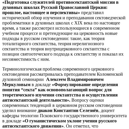
«Подготовка служителей противосектантской миссии в
духовных школах Русской Православной Церкви:
прошлое, настоящее и перспективы»
представил
исторический обзор изучения и преподавания сектоведческой
проблематики в духовных школах с XIX века по настоящее
время, а также рассмотрел использующиеся в современном
учебном процессе и претендующие на церковность новые
подходы в русском сектоведении: такие, как теория
тоталитарного сектантства, теория нерелигиозного
сектантства и теория внутрицерковного сектантства с
позиции святоотеческого подхода к сектантству и показал их
несовместимость с ним.
Терминологическая проблема современного церковного
сектоведения рассматривалась преподавателем Коломенской
духовной семинарии
Алексеем Владимировичем
Меркуловым
в докладе
«Формулирование определения
понятия “секта” как основополагающий вопрос для
теоретического изучения сектантства и осуществления
антисектантской деятельности».
Вопросу оценки
современных тенденций в церковном русском сектоведении
уделил внимание
диакон Константин Селезнёв
, доцент
кафедры теологии Псковского государственного университета
в докладе
«О гуманистическом уклоне учения русского
антисектантского движения»
. Он отметил, что