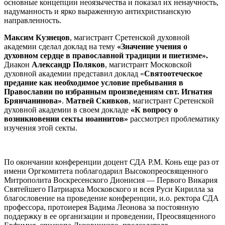
основные концепции неоязычества и показал их ненаучность,
надуманность и ярко выраженную антихристианскую
направленность.
Максим Кузнецов
, магистрант Сретенской духовной
академии сделал доклад на тему
«Значение учения о
духовном сердце в православной традиции и пиетизме».
Диакон
Александр Поляков
, магистрант Московской
духовной академии представил доклад «
Святоотеческое
предание как необходимое условие пребывания в
Православии по избранным произведениям свт. Игнатия
Брянчанинова»
.
Матвей Скивков
, магистрант Сретенской
духовной академии в своем докладе
«К вопросу о
возникновении секты иоаннитов»
рассмотрел проблематику
изучения этой секты.
По окончании конференции доцент СДА Р.М. Конь еще раз от
имени Оргкомитета поблагодарил Высокопреосвященного
Митрополита Воскресенского Дионисия
—
Первого Викария
Святейшего
Патриарха Московского и всея Руси Кирилла
за
благословение на проведение конференции, и.о. ректора СДА
профессора, протоиерея Вадима Леонова за постоянную
поддержку в ее организации и проведении, Преосвященного