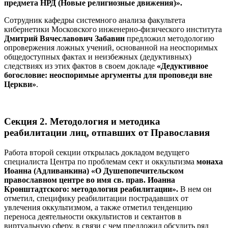
предмета НРД (Новые религиозные движения)».
Сотрудник кафедры системного анализа факультета
кибернетики Московского инженерно-физического института
Дмитрий Вячеславович
Забавин
предложил методологию
опровержения ложных учений, основанной на неоспоримых
общедоступных фактах и неизбежных (дедуктивных)
следствиях из этих фактов в своем докладе
«Дедуктивное
богословие: неоспоримые аргументы для проповеди вне
Церкви»
.
Секция 2. Методология и методика
реабилитации лиц, отпавших от Православия
Работа второй секции открылась докладом ведущего
специалиста Центра по проблемам сект и оккультизма
монаха
Иоанна (Адливанкина) «О Душепопечительском
православном центре во имя св. прав. Иоанна
Кронштадтского: методология реабилитации».
В нем он
отметил, специфику реабилитации пострадавших от
увлечения оккультизмом, а также отметил тенденцию
переноса деятельности оккультистов и сектантов в
виртуальную сферу, в связи с чем предложил обсудить ряд