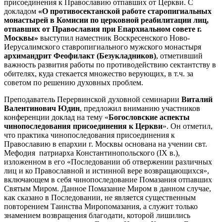
присоединения к Православию отпавших от Церкви. С
докладом
«О противосектанской работе старопигиальных
монастырей в Комисии по церковной реабилитации лиц,
отпавших от Православия при Епархиальном совете г.
Москвы»
выступил наместник Воскресенского Ново-
Иерусалимского ставропигиального мужского монастыря
архимандрит Феофилакт (Безукладников)
, отметивший
важность развития работы по противодействию сектантству в
обителях, куда стекается множество верующих, в т.ч. за
советом по решению духовных проблем.
Преподаватель Перервинской духовной семинарии
Виталий
Валентинович Юдин
, предложил вниманию участников
конференции доклад на тему «
Богословские аспекты
чинопоследования присоединения к Церкви
». Он отметил,
что практика чинопоследования присоединения к
Православию в епархии г. Москвы основана на учении свт.
Мефодия патриарха Константинопольского (IX в.),
изложенном в его «Последовании об отвержении различных
лиц и ко Православной и истинной вере возвращающихся»,
включающем в себя чинопоследование Помазания отпавших
Святым Миром. Данное Помазание Миром в данном случае,
как сказано в Последовании, не является существенным
повторением Таинства Миропомазания, а служит только
знамением возвращения благодати, которой лишились