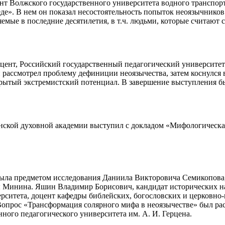
нт Волжского государственного университета водного транспор
еде». В нем он показал несостоятельность попыток неоязычников
емые в последние десятилетия, в т.ч. людьми, которые считают
цент, Российский государственный педагогический университет
 рассмотрел проблему дефиниции неоязычества, затем коснулся
скрытый экстремистский потенциал. В завершение выступления б
енской духовной академии выступил с докладом «Мифологическ
 была предметом исследования Даниила Викторовича Семикопова
ы Минина. Яшин Владимир Борисович, кандидат исторических на
ерситета, доцент кафедры библейских, богословских и церковн
опрос «Трансформация солярного мифа в неоязычестве» был рас
ного педагогического университета им. А. И. Герцена.