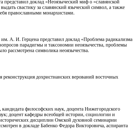
та представил доклад «Неоязыческий миф о «славянской
 выдать свастику за славянский языческий символ, а также
 себя православными монархистами.
 им. А. И. Герцена представил доклад «Проблема радикализма
 вопросов парадигмы и таксономии неоязычества, проблемы
ыло рассмотрена символика неоязычества.
ая реконструкция дохристианских верований восточных
, кандидата философских наук, доцента Нижегородского
ук; доцент кафедры всеобщей истории, социологии и
о-исторических дисциплин Омской духовной семинарии
смотрен в докладе Бабенко Федора Викторовича, аспиранта