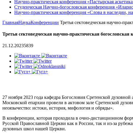
Научно-практическая конференция «Пастырская аскетика
Студенческая Научно-богословская конференция «Илари
Научно-практическая конференция «Cлова в наследии, на
Главная
Наука
Конференции
Третья сектоведческая научно-практ
Третья сектоведческая научно-практическая богословская 
21.12.2023
5839
27 ноября 2023 года кафедра Богословия Сретенской духовной
Московской епархии провели в актовом зале Сретенской духо
неоязычество: истоки, история, мифология и обряды».
В конференции, которая проходила в очно-дистанционном форм
Русской Православной Церкви как в России, так и из-за рубеж
духовных школ нашей Церкви.