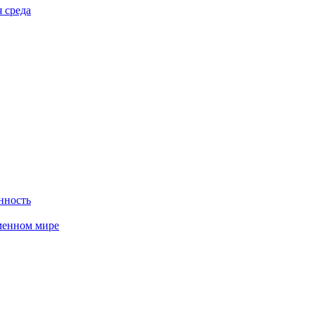
 среда
нность
менном мире