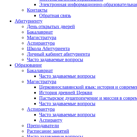
Электронная информационно-образовательная
Контакты
Обратная связь
Абитуриенту
День открытых дверей
Бакалавриат
Магистратура
Аспирантура
Школа Абитуриента
Личный кабинет абитуриента
Часто задаваемые вопросы
Образование
Бакалавриат
Часто задаваемые вопросы
Магистратура
Церковнославянский язык: история и совреме
История древней Церкви
Пастырское душепопечение и миссия в совре
Часто задаваемые вопросы
Аспирантура
Часто задаваемые вопросы
Аспиранту
Преподаватели
Расписание занятий
Часто задаваемые вопросы