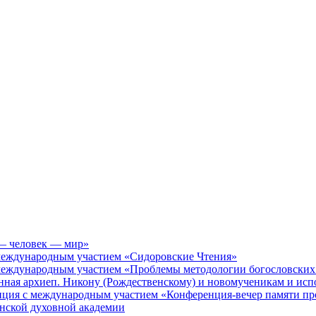
 — человек — мир»
 международным участием «Сидоровские Чтения»
 международным участием «Проблемы методологии богословских
нная архиеп. Никону (Рождественскому) и новомученикам и ис
енция с международным участием «Конференция-вечер памяти п
енской духовной академии