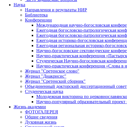
Наука
Направления и результаты НИР
Библиотека
Конференции
Международная научно-богословская конфер
Ежегодная богословско-патрологическая кон
Ежегодная богословско-патрологическая кон
Ежегодная историко-богословская конференц
Ежегодная региональная историко-богословс
Научно-богословские сектоведческие конфер
Научно-практическая конференция «Пастырск
Студенческая Научно-богословская конферен
Научно-практическая конференция «Cлова в н
Журнал "Сретенское слово"
Журнал "Диакрисис"
Журнал "Сретенский сборник"
Объединенный докторский диссертационный совет
Студенческая наука
Молодежная викторина по церковнославянско
Научно-популярный образовательный проект
Жизнь академии
ФОТОГАЛЕРЕЯ
Общие сведения
Духовная жизнь