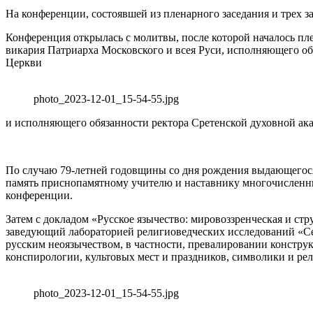
На конференции, состоявшей из пленарного заседания и трех з
Конференция открылась с молитвы, после которой началось пл
викария Патриарха Московского и всея Руси, исполняющего о
Церкви
photo_2023-12-01_15-54-55.jpg
и исполняющего обязанности ректора Сретенской духовной ак
По случаю 79-летней годовщины со дня рождения выдающегося
память приснопамятному учителю и наставнику многочисленн
конференции.
Затем с докладом «Русское язычество: мировоззренческая и с
заведующий лабораторией религиоведческих исследований «Сев
русским неоязычеством, в частности, превалировании констру
конспирологии, культовых мест и праздников, символики и ре
photo_2023-12-01_15-54-55.jpg