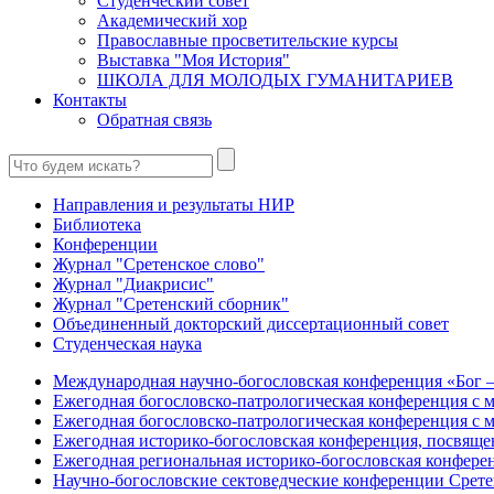
Студенческий совет
Академический хор
Православные просветительские курсы
Выставка "Моя История"
ШКОЛА ДЛЯ МОЛОДЫХ ГУМАНИТАРИЕВ
Контакты
Обратная связь
Направления и результаты НИР
Библиотека
Конференции
Журнал "Сретенское слово"
Журнал "Диакрисис"
Журнал "Сретенский сборник"
Объединенный докторский диссертационный совет
Студенческая наука
Международная научно-богословская конференция «Бог
Ежегодная богословско-патрологическая конференция с
Ежегодная богословско-патрологическая конференция с
Ежегодная историко-богословская конференция, посвяще
Ежегодная региональная историко-богословская конфер
Научно-богословские сектоведческие конференции Срет