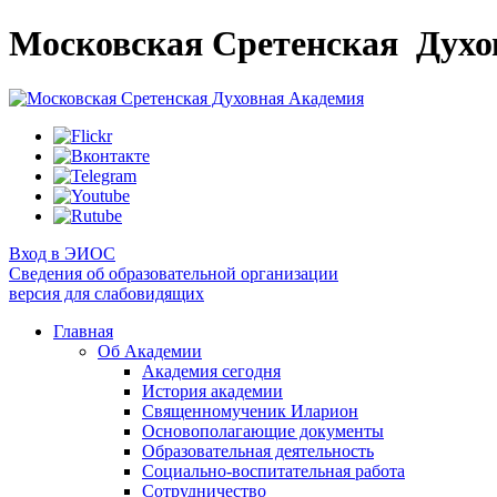
Московская Сретенская
Духо
Вход в ЭИОС
Сведения об образовательной организации
версия для слабовидящих
Главная
Об Академии
Академия сегодня
История академии
Священномученик Иларион
Основополагающие документы
Образовательная деятельность
Социально-воспитательная работа
Сотрудничество