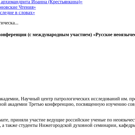
 архимандрита Иоанна (Крестьянкина)»
оновские Чтения»
следие в словах»
ическа...
конференция (с международным участием) «Русское неоязычес
 академии, Научный центр патрологических исследований им. п
вной академии Третью конференцию, посвященную изучению сов
ате, приняли участие ведущие российские ученые по неоязычес
а, а также студенты Нижегородской духовной семинарии, кафедр