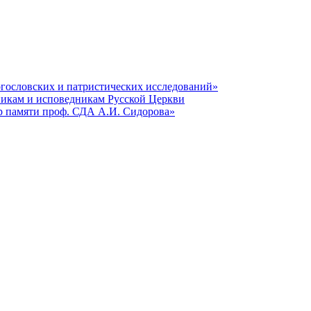
гословских и патристических исследований»
никам и исповедникам Русской Церкви
р памяти проф. СДА А.И. Сидорова»