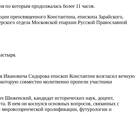
ия по которым продолжалась более 11 часов.
нции преосвященного Константина, епископа Зарайского,
ерского отдела Московской епархии Русской Православной
астыря.
ея Ивановича Сидорова епископ Константин возгласил вечную
 которую совместно молитвенно пропели участники
ич Шиженский, кандидат исторических наук, доцент,
а. В нем он коснулся основных вопросов, связанных с
 и мировоззренческой пролификации, футурологии и