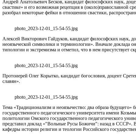
Андрей Анатольевич Бесков, кандидат философских наук, доце
свастике» и его возможная рецепция в (около)православной ср
разобрал некоторые фейки в отношении свастики, распространя
photo_2023-12-01_15-54-55.jpg
Алексей Викторович Гайдуков, кандидат философских наук, до
неоязыческой символики и терминологии». Вначале доклада он
типологии и экстремизма и отметил, что в нем присутствует 
photo_2023-12-01_15-54-55.jpg
Протоиерей Олег Корытко, кандидат богословия, доцент Срет
славян».
photo_2023-12-01_15-54-55.jpg
Тема «Традиционализм и неоязычество: два образа будущего»
государственного педагогического университета имени Козьм
политологии Омского государственного педагогического унив
представил доклад «"Вольные Русы Божичи": назад в СССР». В
кафедры истории религии и теологии Российского государствен