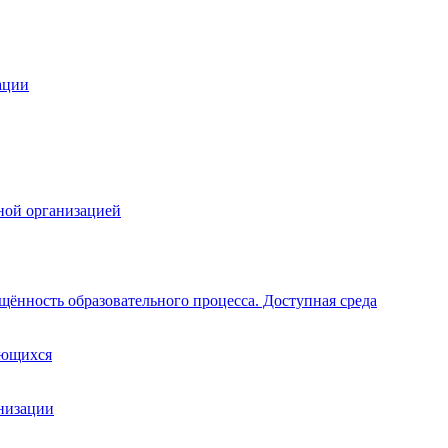
ации
ной организацией
щённость образовательного процесса. Доступная среда
ающихся
анизации