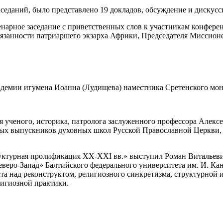
аседаний, было представлено 19 докладов, обсуждение и дискусс
енарное заседание с приветственных слов к участникам конфере
бязанности патриаршего экзарха Африки, Председателя Миссион
адемии игумена Иоанна (Лудищева) наместника Сретенского мон
 ученого, историка, патролога заслуженного профессора Алекс
ых выпускников духовных школ Русской Православной Церкви,
труктурная пролификация XX-XXI вв.» выступил Роман Витальев
еро-Запад» Балтийского федерального университета им. И. Кант
кта над реконструктом, религиозного синкретизма, структурной
лигиозной практики.