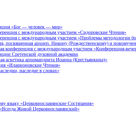
енция «Бог — человек — мир»
ференция с международным участием «Сидоровские Чтения»
ференция с международным участием «Проблемы методологии бо
ия, посвященная архиеп. Никону (Рождественскому) и новомуче
кая конференция с международным участием «Конференция-вече
енции Сретенской духовной академии
ая аскетика архимандрита Иоанна (Крестьянкина)»
ция «Иларионовские Чтения»
аследии, наследие в словах»
му языку «Церковнославянские Состязания»
 «Всегда Живой Церковнославянский»