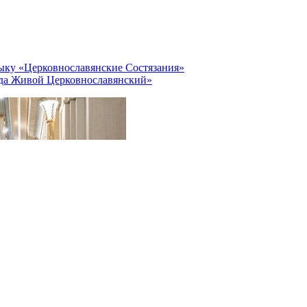
ыку «Церковнославянские Состязания»
гда Живой Церковнославянский»