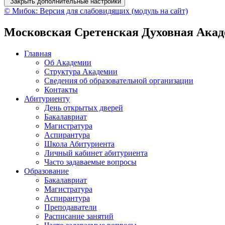
Закрыть дополнительные настройки
© Мибок: Версия для слабовидящих (модуль на сайт)
Московская Сретенская Духовная Ака
Главная
Об Академии
Структура Академии
Сведения об образовательной организации
Контакты
Абитуриенту
День открытых дверей
Бакалавриат
Магистратура
Аспирантура
Школа Абитуриента
Личный кабинет абитуриента
Часто задаваемые вопросы
Образование
Бакалавриат
Магистратура
Аспирантура
Преподаватели
Расписание занятий