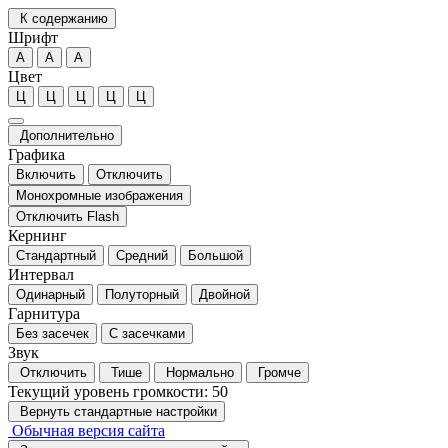
К содержанию
Шрифт
А
А
А
Цвет
Ц
Ц
Ц
Ц
Ц
Дополнительно
Графика
Включить
Отключить
Монохромные изображения
Отключить Flash
Кернинг
Стандартный
Средний
Большой
Интервал
Одинарный
Полуторный
Двойной
Гарнитура
Без засечек
С засечками
Звук
Отключить
Тише
Нормально
Громче
Текущий уровень громкости:
50
Вернуть стандартные настройки
Обычная версия сайта