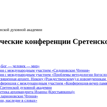
енской духовной академии
дческие конференции Сретенск
 «Бог — человек — мир»
ция с международным участием «Сидоровские Чтения»
ция с международным участием «Проблемы методологии богосло
священная архиеп. Никону (Рождественскому) и новомученикам
онференция с международным участием «Конференция-вечер пам
 Сретенской духовной академии
етика архимандрита Иоанна (Крестьянкина)»
Иларионовские Чтения»
и, наследие в словах»