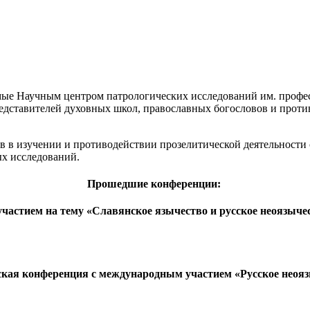
емые Научным центром патрологических исследований им. проф
едставителей духовных школ, православных богословов и проти
 в изучении и противодействии прозелитической деятельности с
х исследований.
Прошедшие конференции:
астием на тему «Славянское язычество и русское неоязычес
ская конференция с международным участием «Русское неояз