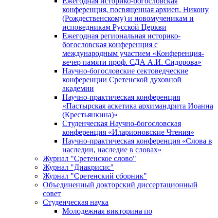
Ежегодная историко-богословская
конференция, посвященная архиеп. Никону
(Рождественскому) и новомученикам и
исповедникам Русской Церкви
Ежегодная региональная историко-
богословская конференция с
международным участием «Конференция-
вечер памяти проф. СДА А.И. Сидорова»
Научно-богословские сектоведческие
конференции Сретенской духовной
академии
Научно-практическая конференция
«Пастырская аскетика архимандрита Иоанна
(Крестьянкина)»
Студенческая Научно-богословская
конференция «Иларионовские Чтения»
Научно-практическая конференция «Cлова в
наследии, наследие в словах»
Журнал "Сретенское слово"
Журнал "Диакрисис"
Журнал "Сретенский сборник"
Объединенный докторский диссертационный
совет
Студенческая наука
Молодежная викторина по