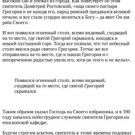
высокий сан и убежал из города. Как повествует об этом
святитель Димитрий Ростовский, «ища своего пастыря
Григория и не находя его, народ римский предавался великой
печали; и все стали усердно молиться к Богу – да явит Он им
раба Своего.
И вот появился огненный столп, всеми видимый, сходящий
на то место, где святой Григорий скрывался, находясь в
некоей пустынной горе. Тогда все познали, что тот небесный
столп явился ради святого Григория. Тотчас же все
отправились на то место, где и нашли Григория и с
неизреченною радостью увели его, хотя он этого и не желал».
Появился огненный столп, всеми видимый,
сходящий на то место, где святой Григорий
скрывался
Таким образом указал Господь на Своего избранника, и в 590
году началось небеструдное служение святителя Григория на
епископской кафедре.
Будучи строгим аскетом, святитель к этому времени подорвал