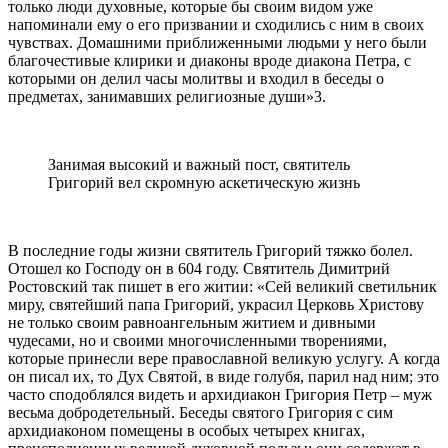
только люди духовные, которые бы своим видом уже
напоминали ему о его призвании и сходились с ним в своих
чувствах. Домашними приближенными людьми у него были
благочестивые клирики и диаконы вроде диакона Петра, с
которыми он делил часы молитвы и входил в беседы о
предметах, занимавших религиозные души»3.
Занимая высокий и важный пост, святитель
Григорий вел скромную аскетическую жизнь
В последние годы жизни святитель Григорий тяжко болел.
Отошел ко Господу он в 604 году. Святитель Димитрий
Ростовский так пишет в его житии: «Сей великий светильник
миру, святейший папа Григорий, украсил Церковь Христову
не только своим равноангельным житием и дивными
чудесами, но и своими многочисленными творениями,
которые принесли вере православной великую услугу. А когда
он писал их, то Дух Святой, в виде голубя, парил над ним; это
часто сподоблялся видеть и архидиакон Григория Петр – муж
весьма добродетельный. Беседы святого Григория с сим
архидиаконом помещены в особых четырех книгах,