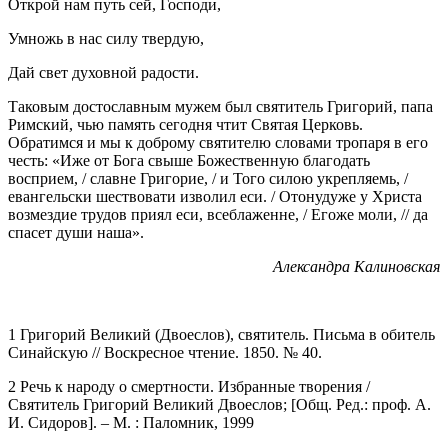
Открой нам путь сей, Господи,
Умножь в нас силу твердую,
Дай свет духовной радости.
Таковым достославным мужем был святитель Григорий, папа
Римский, чью память сегодня чтит Святая Церковь.
Обратимся и мы к доброму святителю словами тропаря в его
честь: «Иже от Бога свыше Божественную благодать
восприем, / славне Григорие, / и Того силою укрепляемь, /
евангельски шествовати изволил еси. / Отонудуже у Христа
возмездие трудов приял еси, всеблаженне, / Егоже моли, // да
спасет души наша».
Александра Калиновская
1 Григорий Великий (Двоеслов), святитель. Письма в обитель
Синайскую // Воскресное чтение. 1850. № 40.
2 Речь к народу о смертности. Избранные творения /
Святитель Григорий Великий Двоеслов; [Общ. Ред.: проф. А.
И. Сидоров]. – М. : Паломник, 1999