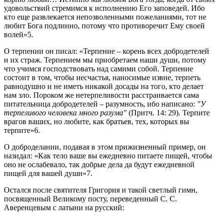
удовольствий стремимся к исполнению Его заповедей. Ибо
кто еще развлекается непозволенными пожеланиями, тот не
любит Бога подлинно, потому что противоречит Ему своей
волей»5.
О терпении он писал: «Терпение – корень всех добродетелей
и их страж. Терпением мы приобретаем наши души, потому
что учимся господствовать над самими собой. Терпение
состоит в том, чтобы несчастья, наносимые извне, терпеть
равнодушно и не иметь никакой досады на того, кто делает
нам зло. Пороком же нетерпеливости расстраивается сама
питательница добродетелей – разумность, ибо написано:
"У
терпеливого человека много разума"
(Притч. 14: 29). Терпите
врагов ваших, но любите, как братьев, тех, которых вы
терпите»6.
О доброделании, подавая в этом прижизненный пример, он
назидал: «Как тело ваше вы ежедневно питаете пищей, чтобы
оно не ослабевало, так добрые дела да будут ежедневной
пищей для вашей души»7.
Остался после святителя Григория и такой светлый гимн,
посвященный Великому посту, переведенный С. С.
Аверенцевым с латыни на русский: