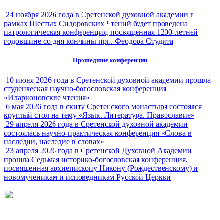
24 ноября 2026 года в Сретенской духовной академии в
рамках Шестых Сидоровских Чтений будет проведена
патрологическая конференция, посвященная 1200-летней
годовщине со дня кончины прп. Феодора Студита
Прошедшие конференции
10 июня 2026 года в Сретенской духовной академии прошла
студенческая научно-богословская конференция
«Иларионовские чтения»
6 мая 2026 года в скиту Сретенского монастыря состоялся
круглый стол на тему «Язык. Литература. Православие»
29 апреля 2026 года в Сретенской духовной академии
состоялась научно-практическая конференция «Слова в
наследии, наследие в словах»
23 апреля 2026 года в Сретенской Духовной Академии
прошла Седьмая историко-богословская конференция,
посвященная архиепископу Никону (Рождественскому) и
новомученикам и исповедникам Русской Церкви