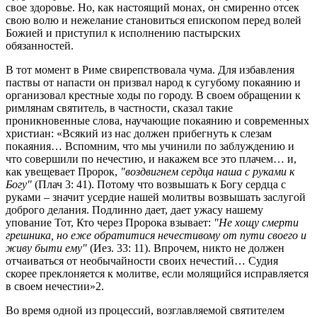
свое здоровье. Но, как настоящий монах, он смиренно отсек
свою волю и нежелание становиться епископом перед волей
Божией и приступил к исполнению пастырских
обязанностей.
В тот момент в Риме свирепствовала чума. Для избавления
паствы от напасти он призвал народ к сугубому покаянию и
организовал крестные ходы по городу. В своем обращении к
римлянам святитель, в частности, сказал такие
проникновенные слова, научающие покаянию и современных
христиан: «Всякий из нас должен прибегнуть к слезам
покаяния… Вспомним, что мы учинили по заблуждению и
что совершили по нечестию, и накажем все это плачем… и,
как увещевает Пророк,
"воздвигнем сердца наша с руками к
Богу"
(Плач 3: 41). Потому что возвышать к Богу сердца с
руками – значит усердие нашей молитвы возвышать заслугой
доброго делания. Подлинно дает, дает ужасу нашему
упование Тот, Кто через Пророка взывает:
"Не хощу смерти
грешника, но еже обратитися нечестивому от пути своего и
живу быти ему"
(Иез. 33: 11). Впрочем, никто не должен
отчаиваться от необычайности своих нечестий… Судия
скорее преклоняется к молитве, если молящийся исправляется
в своем нечестии»2.
Во время одной из процессий, возглавляемой святителем