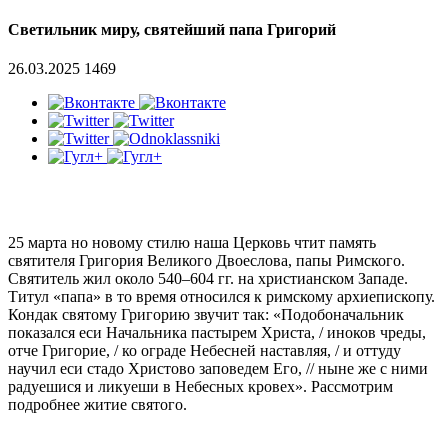
Светильник миру, святейший папа Григорий
26.03.2025
1469
25 марта но новому стилю наша Церковь чтит память
святителя Григория Великого Двоеслова, папы Римского.
Святитель жил около 540–604 гг. на христианском Западе.
Титул «папа» в то время относился к римскому архиепископу.
Кондак святому Григорию звучит так: «Подобоначальник
показался еси Начальника пастырем Христа, / иноков чреды,
отче Григорие, / ко ограде Небесней наставляя, / и оттуду
научил еси стадо Христово заповедем Его, // ныне же с ними
радуешися и ликуеши в Небесных кровех». Рассмотрим
подробнее житие святого.