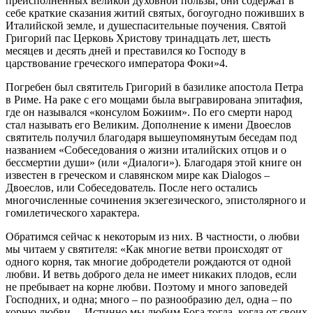
преисполненных великой духовной пользы; они содержат в
себе краткие сказания житий святых, богоугодно поживших в
Италийской земле, и душеспасительные поучения. Святой
Григорий пас Церковь Христову тринадцать лет, шесть
месяцев и десять дней и преставился ко Господу в
царствование греческого императора Фоки»4.
Погребен был святитель Григорий в базилике апостола Петра
в Риме. На раке с его мощами была выгравирована эпитафия,
где он назывался «консулом Божиим». По его смерти народ
стал называть его Великим. Дополнение к имени Двоеслов
святитель получил благодаря вышеупомянутым беседам под
названием «Собеседования о жизни италийских отцов и о
бессмертии души» (или «Диалоги»). Благодаря этой книге он
известен в греческом и славянском мире как Dialogos –
Двоеслов, или Собеседователь. После него остались
многочисленные сочинения экзегезического, эпистолярного и
гомилетического характера.
Обратимся сейчас к некоторым из них. В частности, о любви
мы читаем у святителя: «Как многие ветви происходят от
одного корня, так многие добродетели рождаются от одной
любви. И ветвь доброго дела не имеет никаких плодов, если
не пребывает на корне любви. Поэтому и много заповедей
Господних, и одна; много – по разнообразию дел, одна – по
корню любви… Истинно мы любим Бога тогда, когда от своих