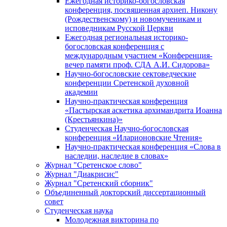
Ежегодная историко-богословская
конференция, посвященная архиеп. Никону
(Рождественскому) и новомученикам и
исповедникам Русской Церкви
Ежегодная региональная историко-
богословская конференция с
международным участием «Конференция-
вечер памяти проф. СДА А.И. Сидорова»
Научно-богословские сектоведческие
конференции Сретенской духовной
академии
Научно-практическая конференция
«Пастырская аскетика архимандрита Иоанна
(Крестьянкина)»
Студенческая Научно-богословская
конференция «Иларионовские Чтения»
Научно-практическая конференция «Cлова в
наследии, наследие в словах»
Журнал "Сретенское слово"
Журнал "Диакрисис"
Журнал "Сретенский сборник"
Объединенный докторский диссертационный
совет
Студенческая наука
Молодежная викторина по