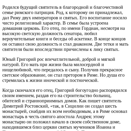
Родился будущий святитель в благородной и благочестивой
семье римского патриция. Род, к которому он принадлежал,
дал Риму двух императоров и святых. Его воспитание носило
чисто религиозный характер. В семье была устроена
домашняя церковь. Его отец, по имени Гордиан, несмотря на
высокую светскую должность сенатора, любил
вероучительные книги и беседы об аскетике. В конце концов
он оставил свою должность и стал диаконом. Две тетки и мать
святителя были впоследствии причислены к лику святых.
Юный Григорий рос впечатлительной, доброй и мягкой
натурой. Его мать при жизни была милосердной и
нищелюбивой, что передалось и сыну. Получив прекрасное
светское образование, он стал претором в Риме. Но душа его
стремилась к жизни иноческой и постнической.
Когда скончался его отец, Григорий богоугодно распорядился
своим имением, раздав его на строительство больниц,
обителей и странноприимных домов. Как пишет святитель
Димитрий Ростовский, «так, в Сицилии он создал шесть
монастырей, снабдив их всем необходимым, а в Риме основал
монастырь в честь святого апостола Андрея; этому
монастырю он положил начало в своем собственном доме,
находившемся близ церкви святых мучеников Иоанна и