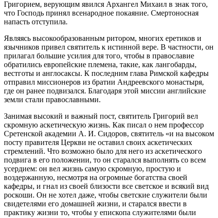
Григорием, верующим явился Архангел Михаил в знак того,
что Господь принял всенародное покаяние. Смертоносная
напасть отступила.
Являясь высокообразованным ритором, многих еретиков и
язычников привел святитель к истинной вере. В частности, он
прилагал большие усилия для того, чтобы в православие
обратились европейские племена, такие, как лангобарды,
вестготы и англосаксы. К последним глава Римской кафедры
отправил миссионеров из братии Андреевского монастыря,
где он ранее подвизался. Благодаря этой миссии английские
земли стали православными.
Занимая высокий и важный пост, святитель Григорий вел
скромную аскетическую жизнь. Как писал о нем профессор
Сретенской академии А. И. Сидоров, святитель «и на высоком
посту правителя Церкви не оставил своих аскетических
стремлений. Что возможно было для него из аскетического
подвига в его положении, то он старался выполнять со всем
усердием: он вел жизнь самую скромную, простую и
воздержанную, несмотря на огромные богатства своей
кафедры, и гнал из своей близости все светское и всякий вид
роскоши. Он не хотел даже, чтобы светские служители были
свидетелями его домашней жизни, и старался ввести в
практику жизни то, чтобы у епископа служителями были