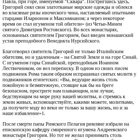
Павла, при горе, именуемой "Сквара". Постригшись здесь,
Григорий снял свои златотканые мирские одежды и облекся
во власяные ризы иноческого чина, наставляемый опытными
старцами Иларионом и Максимианом; а через некоторое
время он стал игуменом той обители» (из Четьи-Минеи
святого Димитрия Ростовского). Во всех монастырях,
основанных святителем Григорием, был введен монашеский
устав преподобного Венедикта Нурсийского.
Благотворил святитель Григорий не только Италийским
обителям, но и удаленным – на Святой Земле и на горе Синай.
С игуменом горы Синайской, преподобным Иоанном
Лествичником, он вел переписку. В одном из своих писем
подвижник Рима таким образом испрашивал святых молитв у
подвижников египетских: «Вы, ведущие жизнь столь
покойную и безмятежную, стоящие как бы на бреге
безопасном, прострите нам плавающим, или лучше,
бедствующим на море руку вашей молитвы, и стремясь к
земли живых, вспомоществуйте, какими можете, молитвами,
да получите мзду во веки не только за вашу жизнь, но и за
наше избавление»1.
После смерти папы Римского Пелагия римляне избрали на
епископскую кафедру смиренного игумена Андреевского
монастыря Григория. Но тот не желал принимать столь