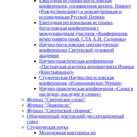
Ежегодная историко-богословская
конференция, посвященная архиеп. Никону
(Рождественскому) и новомученикам и
исповедникам Русской Церкви
Ежегодная региональная историко-
богословская конференция с
международным участием «Конференция-
вечер памяти проф. СДА А.И. Сидорова»
Научно-богословские сектоведческие
конференции Сретенской духовной
академии
Научно-практическая конференция
«Пастырская аскетика архимандрита Иоанна
(Крестьянкина)»
Студенческая Научно-богословская
конференция «Иларионовские Чтения»
Научно-практическая конференция «Cлова в
наследии, наследие в словах»
Журнал "Сретенское слово"
Журнал "Диакрисис"
Журнал "Сретенский сборник"
Объединенный докторский диссертационный
совет
Студенческая наука
Молодежная викторина по