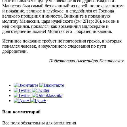
благ изливается в душу человека от всещедрого Владыки.
Манассия был самый беззаконный из царей, но показал потом
и покаяние, великое и глубокое, и сподобился от Господа
великого прощения и милости. Вникните в покаянную
молитву Манассии, царя иудейского (см. 2Пар: 36), как он в
ней смирился, покаялся; как возвеличил милосердие и
долготерпение Божие! Молитва его – образец покаяния.
Истинное покаяние требует не повторения грехов, в которых
покаялся человек, а неуклонного следования по пути
добродетели.
Подготовила Александра Калиновская
Ваш комментарий
Все поля обязательны для заполнения