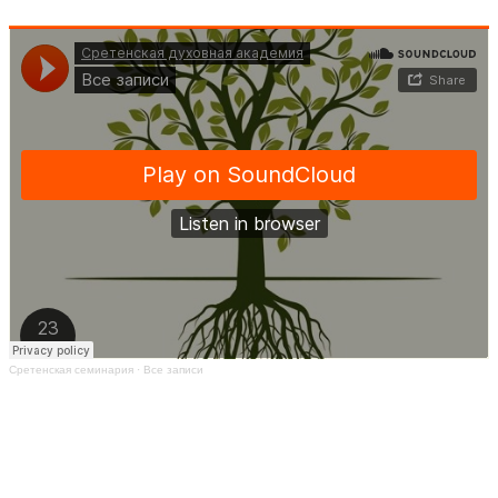
Сретенская семинария
·
Все записи