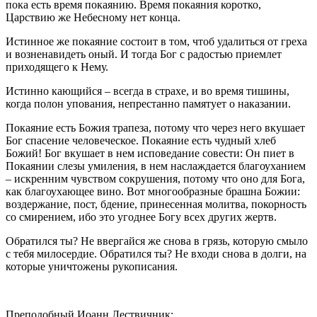
пока есть время покаянию. Время покаяния коротко,
Царствию же Небесному нет конца.
Истинное же покаяние состоит в том, чтоб удалиться от греха
и возненавидеть оный. И тогда Бог с радостью приемлет
приходящего к Нему.
Истинно кающийся – всегда в страхе, и во время тишины,
когда полон упования, непрестанно памятует о наказании.
Покаяние есть Божия трапеза, потому что через него вкушает
Бог спасение человеческое. Покаяние есть чудный хлеб
Божий! Бог вкушает в нем исповедание совести: Он пиет в
Покаянии слезы умиления, в нем наслаждается благоуханием
– искренним чувством сокрушения, потому что оно для Бога,
как благоухающее вино. Вот многообразные брашна Божии:
воздержание, пост, бдение, принесенная молитва, покорность
со смирением, ибо это угоднее Богу всех других жертв.
Обратился ты? Не ввергайся же снова в грязь, которую смыло
с тебя милосердие. Обратился ты? Не входи снова в долги, на
которые уничтожены рукописания.
Преподобный Иоанн Лествичник: