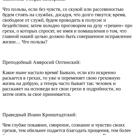
Что пользы, если без чувств, со скукой или рассеянностью
будем стоять на службах, досадуя, что долго тянутся; время,
свободное от служб, будем проводить в полусне и
бездействии; затем холодно проговорим на духу «грешен» про
грехи, о которых спросят, не имея и помышления о том, что
главной нашей целью должно быть совершенное исправление
жизни… Что пользы?
Преподобный Амвросий Оптинский:
Какое ныне настало время! Бывало, если кто искренно
раскается в грехах, то уже и переменяет свою греховную
жизнь на добрую, а теперь часто бывает так: человек и
расскажет на исповеди все свои грехи в подробности, но
затем опять за свое принимается.
Праведный Иоанн Кронштадтский:
Чем глубже покаяние, смирение, сознание и чувство своих
грехов, тем обильнее подается благодать прощения, тем более