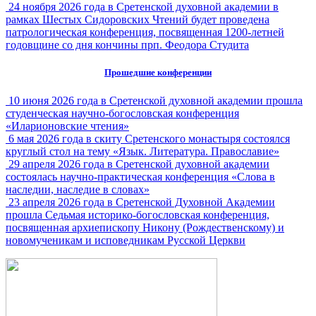
24 ноября 2026 года в Сретенской духовной академии в
рамках Шестых Сидоровских Чтений будет проведена
патрологическая конференция, посвященная 1200-летней
годовщине со дня кончины прп. Феодора Студита
Прошедшие конференции
10 июня 2026 года в Сретенской духовной академии прошла
студенческая научно-богословская конференция
«Иларионовские чтения»
6 мая 2026 года в скиту Сретенского монастыря состоялся
круглый стол на тему «Язык. Литература. Православие»
29 апреля 2026 года в Сретенской духовной академии
состоялась научно-практическая конференция «Слова в
наследии, наследие в словах»
23 апреля 2026 года в Сретенской Духовной Академии
прошла Седьмая историко-богословская конференция,
посвященная архиепископу Никону (Рождественскому) и
новомученикам и исповедникам Русской Церкви