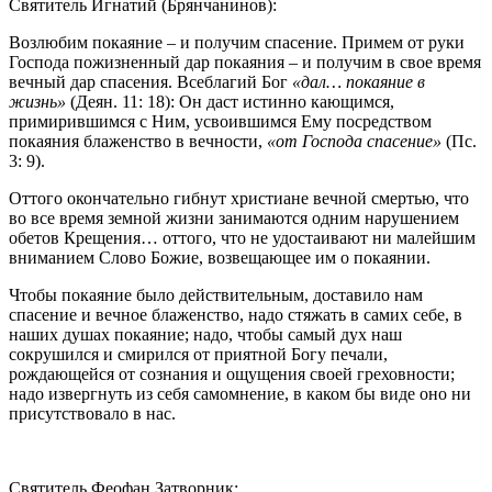
Святитель Игнатий (Брянчанинов):
Возлюбим покаяние – и получим спасение. Примем от руки
Господа пожизненный дар покаяния – и получим в свое время
вечный дар спасения. Всеблагий Бог
«дал… покаяние в
жизнь»
(Деян. 11: 18): Он даст истинно кающимся,
примирившимся с Ним, усвоившимся Ему посредством
покаяния блаженство в вечности,
«от Господа спасение»
(Пс.
3: 9).
Оттого окончательно гибнут христиане вечной смертью, что
во все время земной жизни занимаются одним нарушением
обетов Крещения… оттого, что не удостаивают ни малейшим
вниманием Слово Божие, возвещающее им о покаянии.
Чтобы покаяние было действительным, доставило нам
спасение и вечное блаженство, надо стяжать в самих себе, в
наших душах покаяние; надо, чтобы самый дух наш
сокрушился и смирился от приятной Богу печали,
рождающейся от сознания и ощущения своей греховности;
надо извергнуть из себя самомнение, в каком бы виде оно ни
присутствовало в нас.
Святитель Феофан Затворник: