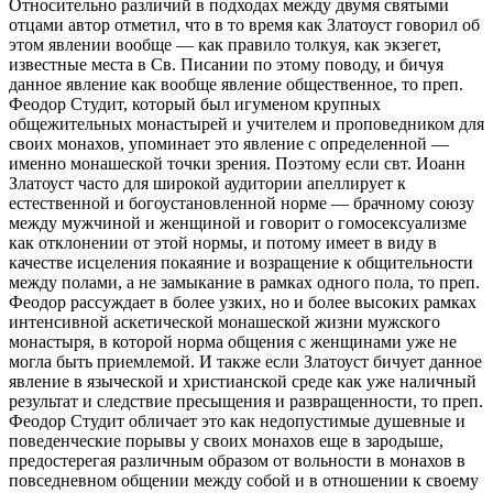
Относительно различий в подходах между двумя святыми
отцами автор отметил, что в то время как Златоуст говорил об
этом явлении вообще — как правило толкуя, как экзегет,
известные места в Св. Писании по этому поводу, и бичуя
данное явление как вообще явление общественное, то преп.
Феодор Студит, который был игуменом крупных
общежительных монастырей и учителем и проповедником для
своих монахов, упоминает это явление с определенной —
именно монашеской точки зрения. Поэтому если свт. Иоанн
Златоуст часто для широкой аудитории апеллирует к
естественной и богоустановленной норме — брачному союзу
между мужчиной и женщиной и говорит о гомосексуализме
как отклонении от этой нормы, и потому имеет в виду в
качестве исцеления покаяние и возращение к общительности
между полами, а не замыкание в рамках одного пола, то преп.
Феодор рассуждает в более узких, но и более высоких рамках
интенсивной аскетической монашеской жизни мужского
монастыря, в которой норма общения с женщинами уже не
могла быть приемлемой. И также если Златоуст бичует данное
явление в языческой и христианской среде как уже наличный
результат и следствие пресыщения и развращенности, то преп.
Феодор Студит обличает это как недопустимые душевные и
поведенческие порывы у своих монахов еще в зародыше,
предостерегая различным образом от вольности в монахов в
повседневном общении между собой и в отношении к своему