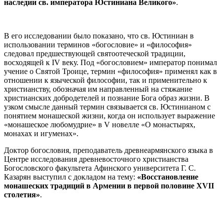
наследии св. императора Юстиниана Великого»
.
В его исследовании было показано, что св. Юстиниан в
использовании терминов «богословие» и «философия»
следовал предшествующей святоотеческой традиции,
восходящей к IV веку. Под «богословием» император понимал
учение о Святой Троице, термин «философия» применял как в
отношении к языческой философии, так и применительно к
христианству, обозначая им направленный на стяжание
христианских добродетелей и познание Бога образ жизни. В
узком смысле данный термин связывается св. Юстинианом с
понятием монашеской жизни, когда он использует выражение
«монашеское любомудрие» в V новелле «О монастырях,
монахах и игуменах».
Доктор богословия, преподаватель древнеармянского языка в
Центре исследования древневосточного христианства
Богословского факультета Афинского университета Г. С.
Казарян выступил с докладом на тему:
«Восстановление
монашеских традиций в Армении в первой половине XVII
столетия»
.