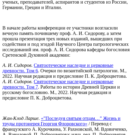
ученых, преподавателей, аспирантов и студентов из России,
Германии, Греции и Италии.
В начале работы конференции ее участники возгласили
вечную память почившему проф. А. И. Сидорову, а затем
прошла презентация трех новых изданий, вышедших при
содействии и под эгидой Научного Центра патрологических
исследований им. проф. А. И. Сидорова кафедры богословия
Сретенской Духовной академии:
А. И. Сидоров.
Святоотеческое наследие и церковные
древности. Том 6
. Очерки по византийской патрологии. М.,
2022. Научная редакция и предисловие П. К. Доброцветова.
А. И. Сидоров.
Святоотеческое наследие и церковные
древности. Том 7
. Работы по истории Древней Церкви и
русскому богословию. М., 2022. Научная редакция и
предисловие П. К. Доброцветова.
Жан-Клод Ларше.
«”Последуя святым отцам…” Жизнь и
труды протоиерея Георгия Флоровского»
/ Перевод с
французского А. Курочкина, У. Рахновской, М. Вдовиченко,
А. Вавиловой, П. Доброцветова; науч. ред. П. Доброцветов.