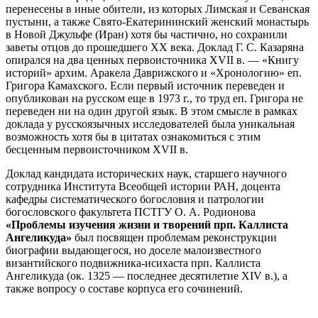
перенесены в иные обители, из которых Лимская и Севанская
пустыни, а также Свято-Екатерининский женский монастырь
в Новой Джульфе (Иран) хотя бы частично, но сохранили
заветы отцов до прошедшего ХХ века. Доклад Г. С. Казаряна
опирался на два ценных первоисточника XVII в. — «Книгу
историй» архим. Аракела Даврижского и «Хронологию» еп.
Григора Камахского. Если первый источник переведен и
опубликован на русском еще в 1973 г., то труд еп. Григора не
переведен ни на один другой язык. В этом смысле в рамках
доклада у русскоязычных исследователей была уникальная
возможность хотя бы в цитатах ознакомиться с этим
бесценным первоисточником XVII в.
Доклад кандидата исторических наук, старшего научного
сотрудника Института Всеобщей истории РАН, доцента
кафедры систематического богословия и патрологии
богословского факультета ПСТГУ О. А. Родионова
«Проблемы изучения жизни и творений прп. Каллиста
Ангеликуда»
был посвящен проблемам реконструкции
биографии выдающегося, но доселе малоизвестного
византийского подвижника-исихаста прп. Каллиста
Ангеликуда (ок. 1325 — последнее десятилетие XIV в.), а
также вопросу о составе корпуса его сочинений.