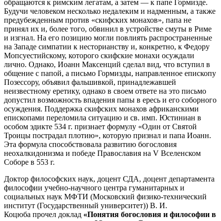
обращаются к римским легатам, а затем — к папе Гормизде.
Будучи человеком несколько недалеким и надменным, а также
предубежденным против «скифских монахов», папа не
принял их и, более того, обвинил в устройстве смуты в Риме
и изгнал. На его позицию могли повлиять распространенные
на Западе симпатии к несторианству и, конкретно, к Федору
Мопсуестийскому, которого скифские монахи осуждали
лично. Однако, Иоанн Максенций сделал вид, что вступил в
общение с папой, а письмо Гормизды, направленное епископу
Позессору, объявил фальшивкой, принадлежавшей
неизвестному еретику, однако в своем ответе на это письмо
допустил возможность впадения папы в ересь и его соборного
осуждения. Поддержка скифских монахов африканскими
епископами переломила ситуацию и св. имп. Юстиниан в
особом эдикте 534 г. признает формулу «Один от Святой
Троицы пострадал плотию», которую признал и папа Иоанн.
Эта формула способствовала развитию богословия
неохалкидонизма и победе Православия на V Вселенском
Соборе в 553 г.
Доктор философских наук, доцент СДА, доцент департамента
философии учебно-научного центра гуманитарных и
социальных наук МФТИ (Московский физико-технический
институт (Государственный университет)) В. И.
Коцюба прочел доклад
«Понятия богословия и философии в