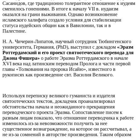
Сасанидов, где традиционно толерантное отношение к иудеям
сменилось гонениями. В итоге к началу VII в. иудаизм
оказался на грани выживания. Однако возникновение
исламского халифата создало условия для стабилизации
статуса иудейских общин как в Вавилонии, так и в
Палестине.
Н. А. Чичерин-Липатов, научный сотрудник Тюбингенского
университета, Германия, (PhD), выступил с докладом
«Эразм
Роттердамский и его проект святоотеческого перевода для
Джона Фишера»
о работе Эразма Роттердамского в начале
XVI века над латинским переводом Пролога и части первой
главы «Толкования на пророка Исайю», известного в
рукописях как произведение свт. Василия Великого.
Используя переписку великого гуманиста и издателя
святоотеческих текстов, докладчик проанализировал
обстоятельства начала и неожиданного прекращения
переводческого проекта Эразма. Сопоставление писем к
разным лицам показало, что отношение переводчика к работе
изменилось из-за невозможности получить за нее
существенное вознаграждение, на которое он рассчитывал, а
не из-за сомнений в авторстве произведения. Таким образом