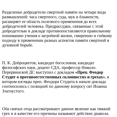
Разделение добродетели смертной памяти на четыре вида
размышлений: часа смертного, суда, мук и блаженств,
расширяет ее область полезного применения до всех
добродетелей человека. Предрассудки, связанные с этой
добродетелью в докладе противопоставляются правильному
пониманию учения о загробной жизни, смирению и гибкому
подходу в применении разных аспектов памяти смертной в
духовной борьбе.
П. К. Доброцветов, кандидат богословия, кандидат
философских наук, доцент СДА, профессор Николо-
Перервинской ДС выступил с докладом
«Преп. Феодор
Студит о противоестественных склонностях и грехах»
, в
котором взгляды преп. Феодора Студита в начале доклада
соотносились с позицией по данному вопросу свт Иоанна
Златоустого.
Оба святых отца рассматривают данное явление как тяжкий
грех и в качестве его причины называют действие диавола.