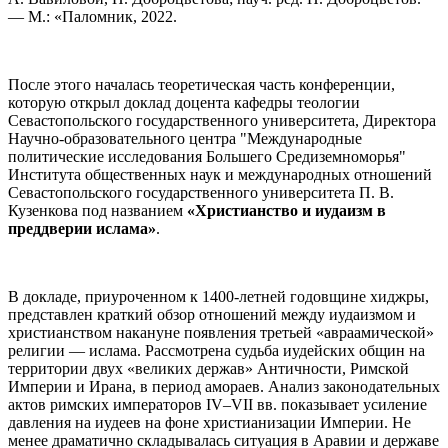
— М.: «Паломник, 2022.
После этого началась теоретическая часть конференции,
которую открыл доклад доцента кафедры теологии
Севастопольского государственного университета, Директора
Научно-образовательного центра "Международные
политические исследования Большего Средиземноморья"
Института общественных наук и международных отношений
Севастопольского государственного университета П. В.
Кузенкова под названием
«Христианство и иудаизм в
преддверии ислама»
.
В докладе, приуроченном к 1400-летней годовщине хиджры,
представлен краткий обзор отношений между иудаизмом и
христианством накануне появления третьей «авраамической»
религии — ислама. Рассмотрена судьба иудейских общин на
территории двух «великих держав» Античности, Римской
Империи и Ирана, в период амораев. Анализ законодательных
актов римских императоров IV–VII вв. показывает усиление
давления на иудеев на фоне христианизации Империи. Не
менее драматично складывалась ситуация в Аравии и державе