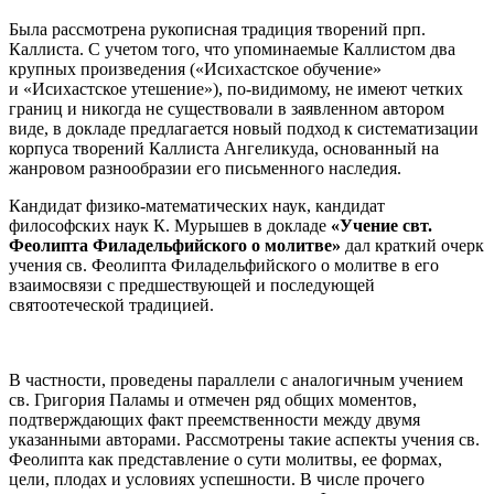
Была рассмотрена рукописная традиция творений прп.
Каллиста. С учетом того, что упоминаемые Каллистом два
крупных произведения («Исихастское обучение»
и «Исихастское утешение»), по-видимому, не имеют четких
границ и никогда не существовали в заявленном автором
виде, в докладе предлагается новый подход к систематизации
корпуса творений Каллиста Ангеликуда, основанный на
жанровом разнообразии его письменного наследия.
Кандидат физико-математических наук, кандидат
философских наук К. Мурышев в докладе
«Учение свт.
Феолипта Филадельфийского о молитве»
дал краткий очерк
учения св. Феолипта Филадельфийского о молитве в его
взаимосвязи с предшествующей и последующей
святоотеческой традицией.
В частности, проведены параллели с аналогичным учением
св. Григория Паламы и отмечен ряд общих моментов,
подтверждающих факт преемственности между двумя
указанными авторами. Рассмотрены такие аспекты учения св.
Феолипта как представление о сути молитвы, ее формах,
цели, плодах и условиях успешности. В числе прочего