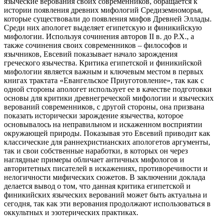
языческие верования своих современников, обращается к
истории появления древних мифологий Средиземноморья,
которые существовали до появления мифов Древней Эллады.
Среди них апологет выделяет египетскую и финикийскую
мифологии. Используя сочинения авторов II в. до Р.Х., а
также сочинения своих современников – философов и
язычников, Евсевий показывает начало зарождения
греческого язычества. Критика египетской и финикийской
мифологии является важным и ключевым местом в первых
книгах трактата «Евангельское Приуготовление», так как с
одной стороны апологет использует ее в качестве подготовки
основы для критики древнегреческой мифологии и языческих
верований современников, с другой стороны, она призвана
показать исторически зарождение язычества, которое
основывалось на неправильном и искаженном восприятии
окружающей природы. Показывая это Евсевий приводит как
классические для раннехристианских апологетов аргументы,
так и свои собственные наработки, в которых он через
наглядные примеры обличает античных мифологов и
авторитетных писателей в искажениях, противоречивости и
нелогичности мифических сюжетов. В заключении доклада
делается вывод о том, что данная критика египетской и
финикийских языческих верований может быть актуальна и
сегодня, так как эти верования продолжают использоваться в
оккультных и эзотерических практиках.