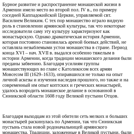
Бурное развитие и распространение монашеской жизни в
Армении имело место во второй пол. IV в., по примеру
соседней Каппадокийской Церкви, управляемой свт.
Василием Великим. С тех пор монашество играло видную
роль в становлении армянской культуры, так что некоторые
исследователи саму эту культуру характеризуют как
монастырскую. Однако драматическая история Армении,
которая постоянно становилась ареной боевых действий, не
оставляла незыблемыми устои монашества в стране. Период
конца XVI – нач. XVII в. выдался особенно тяжелым в
истории Армении, когда традиции монашеского делания были
преданы забвению. Благодаря усилиям группы
монашествующих во главе с Католикосом всех армян
Мовсесом III (1629–1633), опиравшихся не только на опыт
личной аскезы и изучения наследия прошлого, но также и на
современный им опыт коптских и греческих монастырей,
удалось возродить монашеское делание в основанной в
Сюникской области 1608 году Великой пустыни Отцов.
Благодаря выходцам из этой обители сеть мелких и больших
монастырей раскинулась по Армении, так что Сюникская
пустынь стала новой родоначальницей армянского
монашества. Традиции, заложенные в Великой пустыни, были