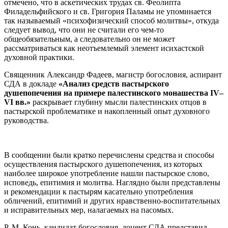
отмечено, что в аскетических трудах св. Феолипта
Филадельфийского и св. Григория Паламы не упоминается
так называемый «психофизический способ молитвы», откуда
следует вывод, что они не считали его чем-то
общеобязательным, а следовательно он не может
рассматриваться как неотъемлемый элемент исихастской
духовной практики.
Священник Александр Фадеев, магистр богословия, аспирант
СДА в докладе
«Анализ средств пастырского
душепопечения на примере палестинского монашества IV–
VI вв.»
раскрывает глубину мысли палестинских отцов в
пастырской проблематике и накопленный опыт духовного
руководства.
В сообщении были кратко перечислены средства и способы
осуществления пастырского душепопечения, из которых
наиболее широкое употребление нашли пастырское слово,
исповедь, епитимия и молитва. Наглядно были представлены
и рекомендации к пастырям касательно употребления
обличений, епитимий и других нравственно-воспитательных
и исправительных мер, налагаемых на пасомых.
Р. М. Конь, кандидат богословия, доцент СДА представил