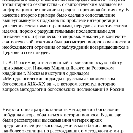
тоталитарного сектантства», с святоотеческим взглядом на
информационное влияние и средства противодействия ему. В
качестве второго примера было сделано сопоставление
вышеупомянутых подходов по проблеме интерпретации
увлечения сектантами странными, нередко фантастическими
идеями, порою с разрушительными последствиями для
психического и физического здоровья. Наконец, в контексте
святоотеческой аскетики был рассмотрен вопрос о важности и
необходимости отречения от заблуждений возвращающихся в
Церковь из сект людей.
П. В. Герасимов, ответственный за миссионерскую работу
при храме свт. Николая Мирликийского на Рогожском
кладбище г. Москвы выступил с докладом
«Методологические подходы в русском академическом
богословии XIX–XX вв.», в котором затронул историю
вопроса методологии богословских исследований в России.
Недостаточная разработанность методологии богословия
побудила автора обратиться к истории вопроса. В докладе
были рассмотрены высказывания четырех ярких
представителей русского академического богословия,
наиболее эксплицитно рассуждавших о методологии: митр.