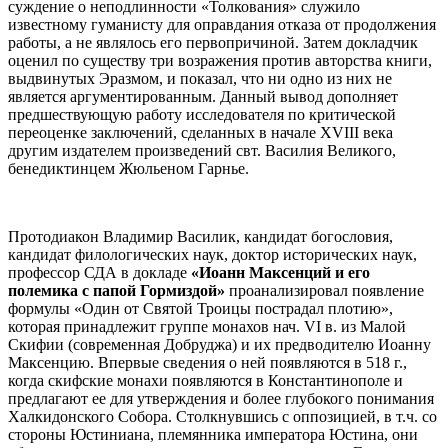
суждение о неподлинности «Толкования» служило
известному гуманисту для оправдания отказа от продолжения
работы, а не являлось его первопричиной. Затем докладчик
оценил по существу три возражения против авторства книги,
выдвинутых Эразмом, и показал, что ни одно из них не
является аргументированным. Данный вывод дополняет
предшествующую работу исследователя по критической
переоценке заключений, сделанных в начале XVIII века
другим издателем произведений свт. Василия Великого,
бенедиктинцем Жюльеном Гарнье.
Протодиакон Владимир Василик, кандидат богословия,
кандидат филологических наук, доктор исторических наук,
профессор СДА в докладе
«Иоанн Максенций и его
полемика с папой Гормиздой»
проанализировал появление
формулы «Один от Святой Троицы пострадал плотию»,
которая принадлежит группе монахов нач. VI в. из Малой
Скифии (современная Добруджа) и их предводителю Иоанну
Максенцию. Впервые сведения о ней появляются в 518 г.,
когда скифские монахи появляются в Константинополе и
предлагают ее для утверждения и более глубокого понимания
Халкидонского Собора. Столкнувшись с оппозицией, в т.ч. со
стороны Юстиниана, племянника императора Юстина, они