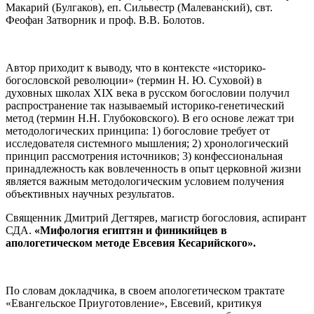
Макарий (Булгаков), еп. Сильвестр (Малеванский), свт.
Феофан Затворник и проф. В.В. Болотов.
Автор приходит к выводу, что в контексте «историко-
богословской революции» (термин Н. Ю. Суховой) в
духовных школах XIX века в русском богословии получил
распространение так называемый историко-генетический
метод (термин Н.Н. Глубоковского). В его основе лежат три
методологических принципа: 1) богословие требует от
исследователя системного мышления; 2) хронологический
принцип рассмотрения источников; 3) конфессиональная
принадлежность как вовлеченность в опыт церковной жизни
является важным методологическим условием получения
объективных научных результатов.
Священник Дмитрий Дегтярев, магистр богословия, аспирант
СДА.
«Мифология египтян и финикийцев в
апологетическом методе Евсевия Кесарийского»
.
По словам докладчика, в своем апологетическом трактате
«Евангельское Приуготовление», Евсевий, критикуя