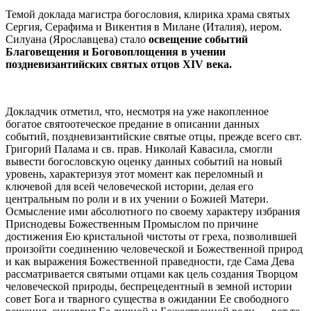
Темой доклада магистра богословия, клирика храма святых
Сергия, Серафима и Викентия в Милане (Италия), иером.
Силуана (Ярославцева) стало
освещение событий
Благовещения и Боговоплощения в учении
поздневизантийских святых отцов XIV века.
Докладчик отметил, что, несмотря на уже накопленное
богатое святоотеческое предание в описании данных
событий, поздневизантийские святые отцы, прежде всего свт.
Григорий Палама и св. прав. Николай Кавасила, смогли
вывести богословскую оценку данных событий на новый
уровень, характеризуя этот момент как переломный и
ключевой для всей человеческой истории, делая его
центральным по роли и в их учении о Божией Матери.
Осмысление ими абсолютного по своему характеру избрания
Приснодевы Божественным Промыслом по причине
достижения Ею кристальной чистоты от греха, позволившей
произойти соединению человеческой и Божественной природ
и как выражения Божественной праведности, где Сама Дева
рассматривается святыми отцами как цель создания Творцом
человеческой природы, беспрецедентный в земной истории
совет Бога и тварного существа в ожидании Ее свободного