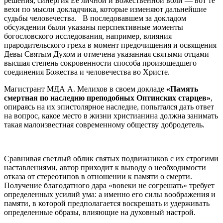
решения, синергия Ее личной и Божественной воли — вот те
вехи по мысли докладчика, которые изменяют дальнейшие
судьбы человечества. В последовавшем за докладом
обсуждении были указаны перспективные моменты
богословского исследования, например, влияния
прародительского греха в момент предочищения и освящения
Девы Святым Духом и отмечена указанная святыми отцами
высшая степень сокровенности способа произошедшего
соединения Божества и человечества во Христе.
Магистрант МДА А. Мелихов в своем докладе
«Память
смертная по наследию преподобных Оптинских старцев»
,
опираясь на их эпистолярное наследие, попытался дать ответ
на вопрос, какое место в жизни христианина должна занимать
такая малоизвестная современному обществу добродетель.
Сравнивая светлый облик святых подвижников с их строгими
наставлениями, автор приходит к выводу о необходимости
отказа от стереотипов в отношении к памяти о смерти.
Получение благодатного дара «вовеки не согрешать» требует
определенных усилий ума: а именно его силы воображения и
памяти, в которой предполагается воскрешать и удерживать
определенные образы, влияющие на духовный настрой.