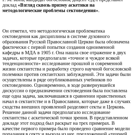
доклад
«Взгляд сквозь призму аскетики на
методологические проблемы сектоведения»
.
Он отметил, что методологическая проблематика
сектоведения как дисциплины в системе духовного
образования Русской Православной Церкви была обозначена
фактически с первой попытки создания одноименной
кафедры в МДА в 1905 г. Она нашла свое отражение в двух
задачах, которые предполагали «точное и чуждое всякой
тенденциозности» исследование прошлой и современной
жизни сектантства и разработку строго научной богословской
полемики против сектантских заблуждений. Эти задачи были
осуществлены в ряде опубликованных учебников по
сектоведению. Одновременно, в ходе развернувшейся
дискуссии о предназначении сектоведения была поставлена
еще одна задача, заключавшаяся в сравнении нравственных
начал в сектантстве и в Православии, которые даже в случаях
сходства внешних проявлений разделяют секты и Церковь.
Решение данной задачи предполагало исследование
сектантства с аскетической точки зрения. В представленном
докладе этот подход был раскрыт на трех примерах. В
качестве первого примера было проведено сравнение модели
попадания в секту и выхода из нее, предложенной «теорией