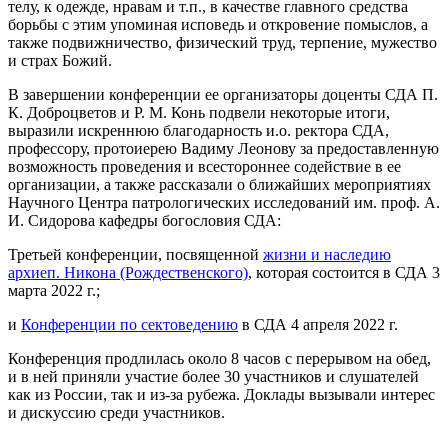
телу, к одежде, нравам и т.п., в качестве главного средства
борьбы с этим упоминая исповедь и откровение помыслов, а
также подвижничество, физический труд, терпение, мужество
и страх Божий.
В завершении конференции ее организаторы доценты СДА П.
К. Доброцветов и Р. М. Конь подвели некоторые итоги,
выразили искреннюю благодарность и.о. ректора СДА,
профессору, протоиерею Вадиму Леонову за предоставленную
возможность проведения и всестороннее содействие в ее
организации, а также рассказали о ближайших мероприятиях
Научного Центра патрологических исследований им. проф. А.
И. Сидорова кафедры богословия СДА:
Третьей конференции, посвященной
жизни и наследию
архиеп. Никона (Рождественского)
, которая состоится в СДА 3
марта 2022 г.;
и
Конференции по сектоведению
в СДА 4 апреля 2022 г.
Конференция продлилась около 8 часов с перерывом на обед,
и в ней приняли участие более 30 участников и слушателей
как из России, так и из-за рубежа. Доклады вызывали интерес
и дискуссию среди участников.