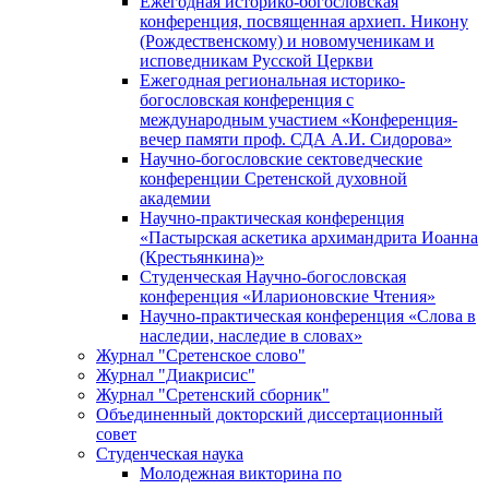
Ежегодная историко-богословская
конференция, посвященная архиеп. Никону
(Рождественскому) и новомученикам и
исповедникам Русской Церкви
Ежегодная региональная историко-
богословская конференция с
международным участием «Конференция-
вечер памяти проф. СДА А.И. Сидорова»
Научно-богословские сектоведческие
конференции Сретенской духовной
академии
Научно-практическая конференция
«Пастырская аскетика архимандрита Иоанна
(Крестьянкина)»
Студенческая Научно-богословская
конференция «Иларионовские Чтения»
Научно-практическая конференция «Cлова в
наследии, наследие в словах»
Журнал "Сретенское слово"
Журнал "Диакрисис"
Журнал "Сретенский сборник"
Объединенный докторский диссертационный
совет
Студенческая наука
Молодежная викторина по