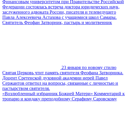
Финансовым университетом при Правительстве Российской
Федерации состоялась встреча доктора юридических наук,
заслуженного адвоката России, писателя и телеведущего
Павла Алексеевича Астахова с учащимися школ Самары.
Святитель Феофан Затворник, пастырь и молитвенник
23 января по новому стилю
Святая Церковь чтит память святителя Феофана Затворника.
Доцент Сретенской духовной академии иерей Павел
Сержантов ответил на вопросы, связанные с личностью и
пастырством святителя.
«Возлюбленный избранник Божией Матери» Комментарий к
тропарю и кондаку преподобному Серафиму Саровскому