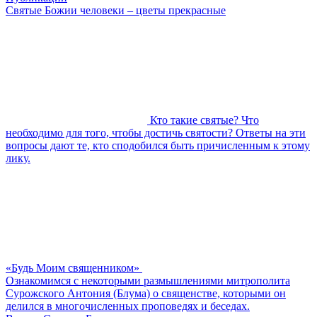
Святые Божии человеки – цветы прекрасные
Кто такие святые? Что
необходимо для того, чтобы достичь святости? Ответы на эти
вопросы дают те, кто сподобился быть причисленным к этому
лику.
«Будь Моим священником»
Ознакомимся с некоторыми размышлениями митрополита
Сурожского Антония (Блума) о священстве, которыми он
делился в многочисленных проповедях и беседах.