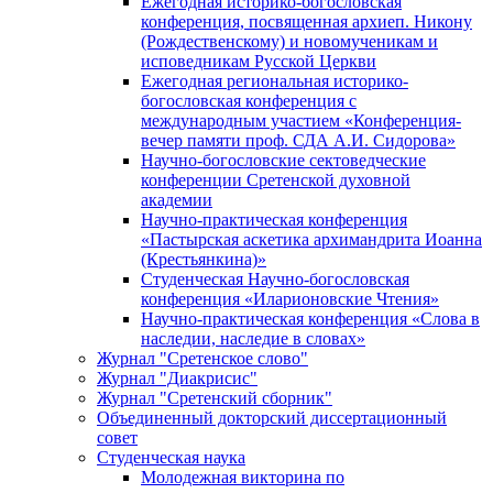
Ежегодная историко-богословская
конференция, посвященная архиеп. Никону
(Рождественскому) и новомученикам и
исповедникам Русской Церкви
Ежегодная региональная историко-
богословская конференция с
международным участием «Конференция-
вечер памяти проф. СДА А.И. Сидорова»
Научно-богословские сектоведческие
конференции Сретенской духовной
академии
Научно-практическая конференция
«Пастырская аскетика архимандрита Иоанна
(Крестьянкина)»
Студенческая Научно-богословская
конференция «Иларионовские Чтения»
Научно-практическая конференция «Cлова в
наследии, наследие в словах»
Журнал "Сретенское слово"
Журнал "Диакрисис"
Журнал "Сретенский сборник"
Объединенный докторский диссертационный
совет
Студенческая наука
Молодежная викторина по