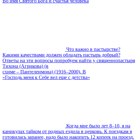
Во имя Святого Бога и счастья человека
Что важно в пастырстве?
Какими качествами должен обладать пастырь добрый?
Ответы на эти вопросы попробуем найти у священнопастыря
Тихона (Агрикова) (в
схиме – Пантелеимона) (1916–2000). В
«Господь меня к Себе вел еще с детства»
Когда мне было лет 8–10, я на
каникулах тайком от родных ездила в церковь. К поездкам я
готовилась заранее, надо было накопить 12 копеек на проезд.