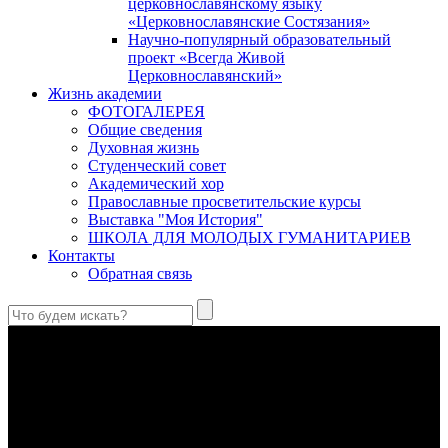
церковнославянскому языку
«Церковнославянские Состязания»
Научно-популярный образовательный
проект «Всегда Живой
Церковнославянский»
Жизнь академии
ФОТОГАЛЕРЕЯ
Общие сведения
Духовная жизнь
Студенческий совет
Академический хор
Православные просветительские курсы
Выставка "Моя История"
ШКОЛА ДЛЯ МОЛОДЫХ ГУМАНИТАРИЕВ
Контакты
Обратная связь
Антропология свт. Феофана Затворника как альтернатива
проектам виртуального человека. Часть 1
Стратегия человека исихастского в статье впервые
представлена на текстах свт. Феофана как альтернатива
человеку виртуальному.
Первый воскресный эксапостиларий: Богословско-
филологический комментарий