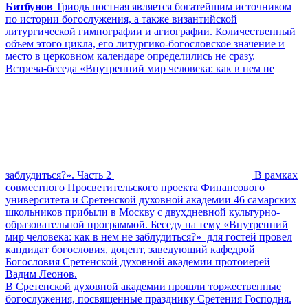
Битбунов
Триодь постная является богатейшим источником
по истории богослужения, а также византийской
литургической гимнографии и агиографии. Количественный
объем этого цикла, его литургико-богословское значение и
место в церковном календаре определились не сразу.
Встреча-беседа «Внутренний мир человека: как в нем не
заблудиться?». Часть 2
В рамках
совместного Просветительского проекта Финансового
университета и Сретенской духовной академии 46 самарских
школьников прибыли в Москву с двухдневной культурно-
образовательной программой. Беседу на тему «Внутренний
мир человека: как в нем не заблудиться?» для гостей провел
кандидат богословия, доцент, заведующий кафедрой
Богословия Сретенской духовной академии протоиерей
Вадим Леонов.
В Сретенской духовной академии прошли торжественные
богослужения, посвященные празднику Сретения Господня.