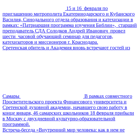
15 и 16 февраля по
приглашению митрополита Екатеринодарского и Кубанского
Василия, Синодального отдела образования и катехизации в
рамках: «Патриаршия программа изучения Библии», старший
преподаватель СДА Солодков Андрей Иванович провел
шести часовой обучающий семинар для педагогов,
катехизаторов и миссионеров г. Краснодара.
Сретенская обитель и Академия вновь встречают гостей из
Самары
В рамках совместного
Просветительского проекта Финансового университета и
Сретенской духовной академии, начавшего свою работу в
конце января, 46 самарских школьников 18 февраля прибыли
в Москву с двухдневной культурно-образовательной
программой.
Встреча-беседа «Внутренний мир человека: как в нем не