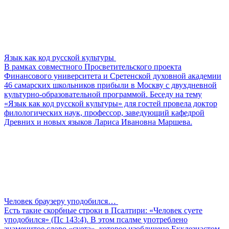
Язык как код русской культуры
В рамках совместного Просветительского проекта
Финансового университета и Сретенской духовной академии
46 самарских школьников прибыли в Москву с двухдневной
культурно-образовательной программой. Беседу на тему
«Язык как код русской культуры» для гостей провела доктор
филологических наук, профессор, заведующий кафедрой
Древних и новых языков Лариса Ивановна Маршева.
Человек браузеру уподобился…
Есть такие скорбные строки в Псалтири: «Человек суете
уподобился» (Пс 143:4). В этом псалме употреблено
знаменитое слово «суета», которое изобличено Екклезиастом.