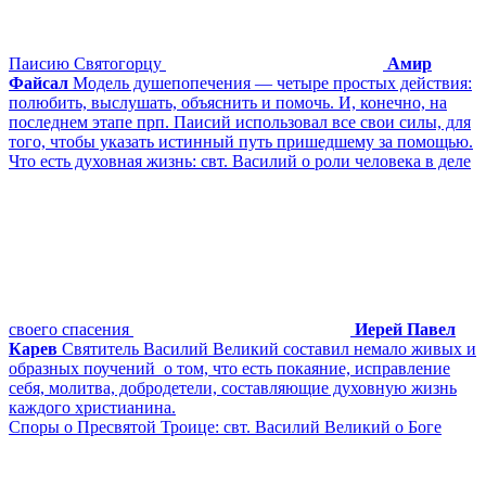
Паисию Святогорцу
Амир
Файсал
Модель душепопечения ― четыре простых действия:
полюбить, выслушать, объяснить и помочь. И, конечно, на
последнем этапе прп. Паисий использовал все свои силы, для
того, чтобы указать истинный путь пришедшему за помощью.
Что есть духовная жизнь: свт. Василий о роли человека в деле
своего спасения
Иерей Павел
Карев
Святитель Василий Великий составил немало живых и
образных поучений о том, что есть покаяние, исправление
себя, молитва, добродетели, составляющие духовную жизнь
каждого христианина.
Споры о Пресвятой Троице: свт. Василий Великий о Боге