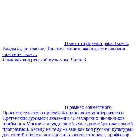
Ныне отпущаеши раба Твоего,
Владыко, по глаголу Твоему с миром, яко видесте очи мои
спасение Твое…
Язык как код русской культуры. Часть 3
В рамках совместного
Просветительского проекта Финансового университета и
Сретенской духовной академии 46 самарских школьников
прибыли в Москву с двухдневной культурно-образовательной
программой. Беседу на тему «Язык как код русской культуры»
для гостей провела доктор филологических наук, профессор,