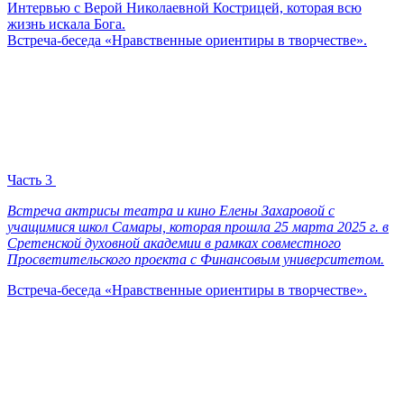
Интервью с Верой Николаевной Кострицей, которая всю
жизнь искала Бога.
Встреча-беседа «Нравственные ориентиры в творчестве».
Часть 3
Встреча актрисы театра и кино Елены Захаровой с
учащимися школ Самары, которая прошла 25 марта 2025 г. в
Сретенской духовной академии в рамках совместного
Просветительского проекта с Финансовым университетом.
Встреча-беседа «Нравственные ориентиры в творчестве».