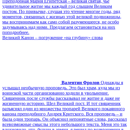
Преподобная Мария Египетская – великая святая, чье
удивительное житие мы каждый год слышим Великим
постом. По привычке, слушая это чтение многие годы, ряд
моментов, связанных с жизнью этой великой подвижницы,
мы воспринимаем как само собой разумеющееся, не особо
задумываясь над ними. Предлагаем остановиться на них
поподробнее.
Великий Канон – погружение «на глубину» слова
Валентин Фролов
Однажды я
услышал необычную проповедь. Это был храм, куда мы из
воинской части организованно ходили в увольнение.
Священник после службы рассказывал не житие и даже не
жизненную историю. Шел Великий пост. И тот священник
разъяснял один из множества тропарей Великого покаянного
канона преподобного Андрея Критского. Вся проповедь – и
была один тропарь. Он объяснил непонятные слова, рассказал
всевозможные смыслы этого небольшого текста. Меня это так
вдохновило, что, будучи в армии, я решил по возвращении в