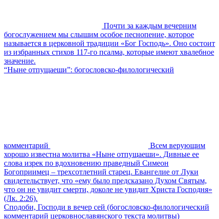
Почти за каждым вечерним
богослужением мы слышим особое песнопение, которое
называется в церковной традиции «Бог Господь». Оно состоит
из избранных стихов 117-го псалма, которые имеют хвалебное
значение.
“Ныне отпущаеши”: богословско-филологический
комментарий
Всем верующим
хорошо известна молитва «Ныне отпущаеши». Дивные ее
слова изрек по вдохновению праведный Симеон
Богоприимец – трехсотлетний старец. Евангелие от Луки
свидетельствует, что «ему было предсказано Духом Святым,
что он не увидит смерти, доколе не увидит Христа Господня»
(Лк. 2:26).
Сподоби, Господи в вечер сей (богословско-филологический
комментарий церковнославянского текста молитвы)