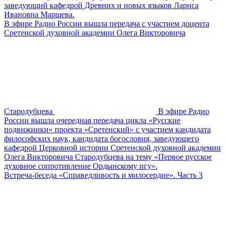
заведующий кафедрой Древних и новых языков Лариса
Ивановна Маршева.
В эфире Радио России вышла передача с участием доцента
Сретенской духовной академии Олега Викторовича
Стародубцева
В эфире Радио
России вышла очередная передача цикла «Русские
подвижники» проекта «Сретенский» с участием кандидата
философских наук, кандидата богословия, заведующего
кафедрой Церковной истории Сретенской духовной академии
Олега Викторовича Стародубцева на тему «Первое русское
духовное сопротивление Ордынскому игу».
Встреча-беседа «Справедливость и милосердие». Часть 3