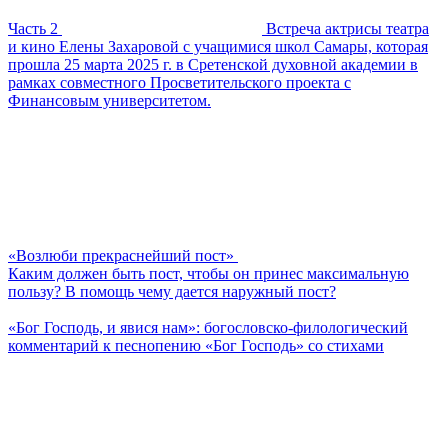
Часть 2
Встреча актрисы театра
и кино Елены Захаровой с учащимися школ Самары, которая
прошла 25 марта 2025 г. в Сретенской духовной академии в
рамках совместного Просветительского проекта с
Финансовым университетом.
«Возлюби прекраснейший пост»
Каким должен быть пост, чтобы он принес максимальную
пользу? В помощь чему дается наружный пост?
«Бог Господь, и явися нам»: богословско-филологический
комментарий к песнопению «Бог Господь» со стихами