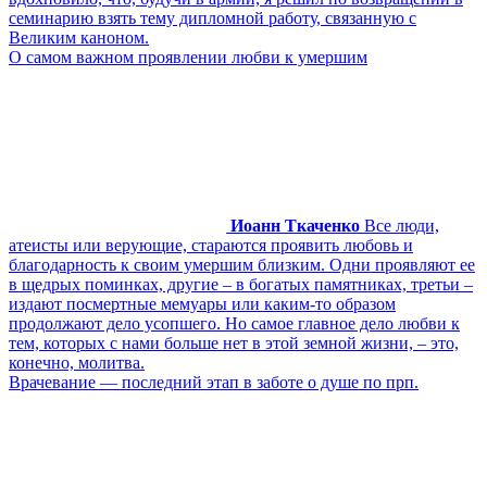
семинарию взять тему дипломной работу, связанную с
Великим каноном.
О самом важном проявлении любви к умершим
Иоанн Ткаченко
Все люди,
атеисты или верующие, стараются проявить любовь и
благодарность к своим умершим близким. Одни проявляют ее
в щедрых поминках, другие – в богатых памятниках, третьи –
издают посмертные мемуары или каким-то образом
продолжают дело усопшего. Но самое главное дело любви к
тем, которых с нами больше нет в этой земной жизни, – это,
конечно, молитва.
Врачевание ― последний этап в заботе о душе по прп.