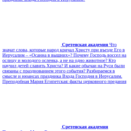
Сретенская академия
Что
значат слова, которые народ кричал Христу при въезде Его в
Иерусалим – «Осанна в вышних»? Почему Господь воссел на
ослицу и молодого осленка, а не на одно животное? Кто
научил детей славить Христа? И какие обычаи на Руси были
связаны с празднованием этого события? Разбираемся в
смысле и нюансах праздника Входа Господня в Иерусалим.
Преподобная Мария Египетская: факты церковного предания
Сретенская академия