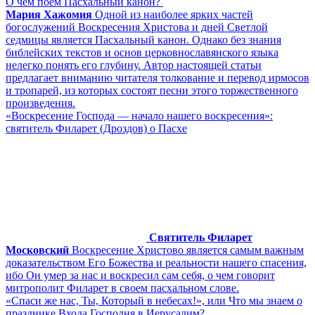
О чем поем Пасхальный канон?
Мария Хажомия
Одной из наиболее ярких частей
богослужений Воскресения Христова и дней Светлой
седмицы является Пасхальный канон. Однако без знания
библейских текстов и основ церковнославянского языка
нелегко понять его глубину. Автор настоящей статьи
предлагает вниманию читателя толкование и перевод ирмосов
и тропарей, из которых состоят песни этого торжественного
произведения.
«Воскресение Господа — начало нашего воскресения»:
святитель Филарет (Дроздов) о Пасхе
Святитель Филарет
Московский
Воскресение Христово является самым важным
доказательством Его Божества и реальности нашего спасения,
ибо Он умер за нас и воскресил сам себя, о чем говорит
митрополит Филарет в своем пасхальном слове.
«Спаси же нас, Ты, Который в небесах!», или Что мы знаем о
празднике Входа Господня в Иерусалим?