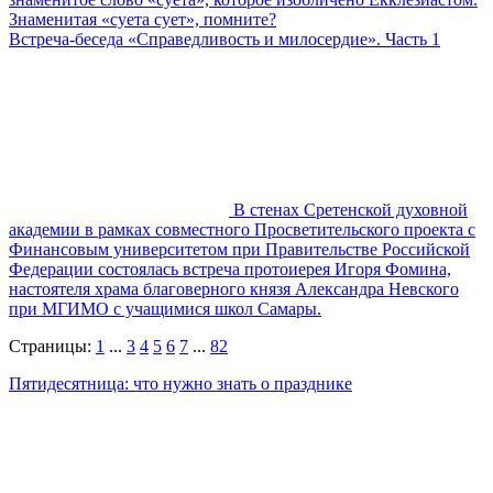
Знаменитая «суета сует», помните?
Встреча-беседа «Справедливость и милосердие». Часть 1
В стенах Сретенской духовной
академии в рамках совместного Просветительского проекта с
Финансовым университетом при Правительстве Российской
Федерации состоялась встреча протоиерея Игоря Фомина,
настоятеля храма благоверного князя Александра Невского
при МГИМО с учащимися школ Самары.
Страницы:
1
...
3
4
5
6
7
...
82
Пятидесятница: что нужно знать о празднике