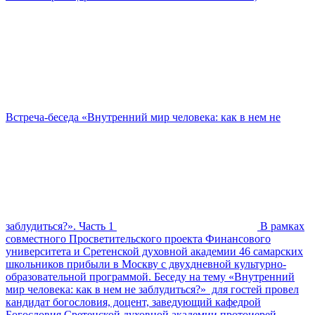
Встреча-беседа «Внутренний мир человека: как в нем не
заблудиться?». Часть 1
В рамках
совместного Просветительского проекта Финансового
университета и Сретенской духовной академии 46 самарских
школьников прибыли в Москву с двухдневной культурно-
образовательной программой. Беседу на тему «Внутренний
мир человека: как в нем не заблудиться?» для гостей провел
кандидат богословия, доцент, заведующий кафедрой
Богословия Сретенской духовной академии протоиерей