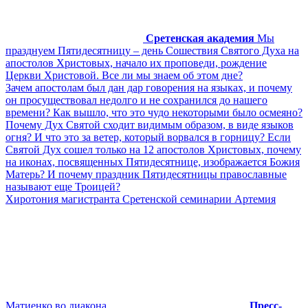
Сретенская академия
Мы
празднуем Пятидесятницу – день Сошествия Святого Духа на
апостолов Христовых, начало их проповеди, рождение
Церкви Христовой. Все ли мы знаем об этом дне?
Зачем апостолам был дан дар говорения на языках, и почему
он просуществовал недолго и не сохранился до нашего
времени? Как вышло, что это чудо некоторыми было осмеяно?
Почему Дух Святой сходит видимым образом, в виде языков
огня? И что это за ветер, который ворвался в горницу? Если
Святой Дух сошел только на 12 апостолов Христовых, почему
на иконах, посвященных Пятидесятнице, изображается Божия
Матерь? И почему праздник Пятидесятницы православные
называют еще Троицей?
Хиротония магистранта Сретенской семинарии Артемия
Матиенко во диакона
Пресс-