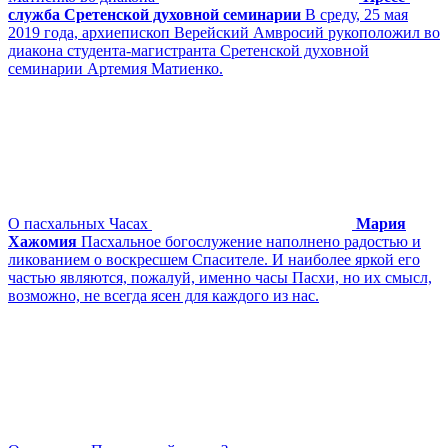
служба Сретенской духовной семинарии
В среду, 25 мая
2019 года, архиепископ Верейский Амвросий рукоположил во
диакона студента-магистранта Сретенской духовной
семинарии Артемия Матиенко.
О пасхальных Часах
Мария
Хажомия
Пасхальное богослужение наполнено радостью и
ликованием о воскресшем Спасителе. И наиболее яркой его
частью являются, пожалуй, именно часы Пасхи, но их смысл,
возможно, не всегда ясен для каждого из нас.