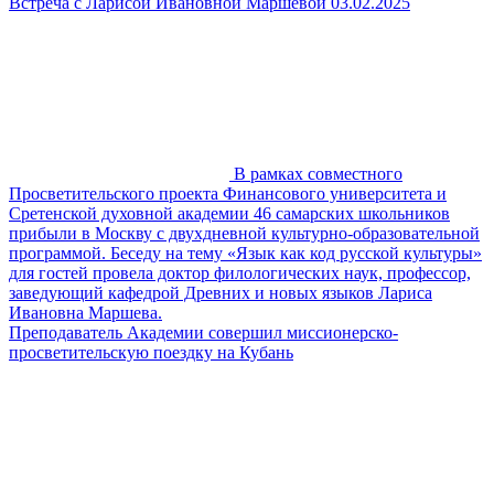
Встреча с Ларисой Ивановной Маршевой 03.02.2025
В рамках совместного
Просветительского проекта Финансового университета и
Сретенской духовной академии 46 самарских школьников
прибыли в Москву с двухдневной культурно-образовательной
программой. Беседу на тему «Язык как код русской культуры»
для гостей провела доктор филологических наук, профессор,
заведующий кафедрой Древних и новых языков Лариса
Ивановна Маршева.
Преподаватель Академии совершил миссионерско-
просветительскую поездку на Кубань