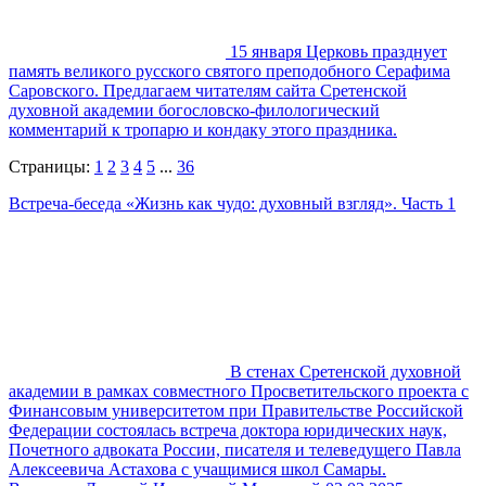
15 января Церковь празднует
память великого русского святого преподобного Серафима
Саровского. Предлагаем читателям сайта Сретенской
духовной академии богословско-филологический
комментарий к тропарю и кондаку этого праздника.
Страницы:
1
2
3
4
5
...
36
Встреча-беседа «Жизнь как чудо: духовный взгляд». Часть 1
В стенах Сретенской духовной
академии в рамках совместного Просветительского проекта с
Финансовым университетом при Правительстве Российской
Федерации состоялась встреча доктора юридических наук,
Почетного адвоката России, писателя и телеведущего Павла
Алексеевича Астахова с учащимися школ Самары.