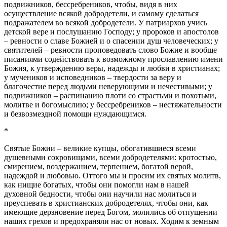
подвижников, бессребреников, чтобы, видя в них
осуществление всякой добродетели, и самому сделаться
подражателем во всякой добродетели. У патриархов учись
детской вере и послушанию Господу; у пророков и апостолов
– ревности о славе Божией и о спасении душ человеческих; у
святителей – ревности проповедовать слово Божие и вообще
писаниями содействовать к возможному прославлению имени
Божия, к утверждению веры, надежды и любви в христианах;
у мучеников и исповедников – твердости за веру и
благочестие перед людьми неверующими и нечестивыми; у
подвижников – распинанию плоти со страстьми и похотьми,
молитве и богомыслию; у бессребреников – нестяжательности
и безвозмездной помощи нуждающимся.
*
Святые Божии – великие купцы, обогатившиеся всеми
душевными сокровищами, всеми добродетелями: кротостью,
смирением, воздержанием, терпением, богатой верой,
надеждой и любовью. Оттого мы и просим их святых молитв,
как нищие богатых, чтобы они помогли нам в нашей
духовной бедности, чтобы они научили нас молиться и
преуспевать в христианских добродетелях, чтобы они, как
имеющие дерзновение перед Богом, молились об отпущении
наших грехов и предохраняли нас от новых. Ходим к земным