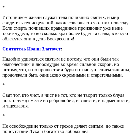
*
Источником жизни служат тела почивших святых, и мир –
свидетель тех исцелений, какие совершаются от них повсюду.
Если смерть почивших праведников производит уже ныне
такие чудеса, то во сколько крат более будет та слава, в какую
облекутся они в день Воскресения!
Святитель Иоанн Златоуст
:
Надобно удивляться святым не потому, что они были так
благочестивы и любомудры во время сильной скорби, но
потому, что, и по прошествии бури и с наступлением тишины,
продолжали быть одинаково скромными и старательными.
*
Свят тот, кто чист, а чист не тот, кто не творит только блуда,
но кто чужд вместе и сребролюбия, и зависти, и надменности,
и тщеславия.
*
Не освобождение только от грехов делает святым, но также
присутствие Духа и богатство добрых дел.