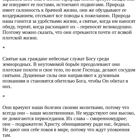
же изнуряют ее постами, истончают подвигами. Природа
имеет склонность к брачной жизни, они же обуздывают ее
воздержанием, отсекают все поводы к пожеланию. Природа
наша гонится за удобствами жизни, а святые, когда им наносят
обиду, терпят, когда расхищают их – переносят великодушно.
Поэтому можно сказать, что они отрекаются почти от всякой
плотской жизни.
*
Святые как граждане небесные служат Богу среди
земнородных. В неутомимой борьбе преодолевают они
плотские похоти и свое тело, по воле Господа, делают сосудом
святыни. Душевные силы они направляют к духовным
познаниям и становятся обителью Бога, чтобы Он обитал в
них.
*
Они врачуют наши болезни своими молитвами, потому что
всегда они – наши молитвенники. Не мудрствуют они высоко,
не домогаются первоседания. Их слава – смиренномудрие;
они – подражатели Христу, обнищавшему ради нас, бедных.
Не дают они себе покоя в мире, потому что ждут упокоения
там.