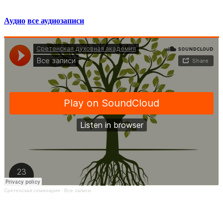
Аудио
все аудиозаписи
Сретенская семинария
·
Все записи