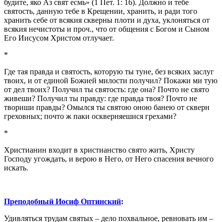
будите, яко Аз свят есмь» (1 Пет. 1: 16). Должно и тебе
святость, данную тебе в Крещении, хранить, и ради того
хранить себе от всякия скверны плоти и духа, уклоняться от
всякия нечистоты и проч., что от общения с Богом и Сыном
Его Иисусом Христом отлучает.
*
Где тая правда и святость, которую ты туне, без всяких заслуг
твоих, и от единой Божией милости получил? Покажи ми тую
от дел твоих? Получил ты святость: где она? Почто не свято
живеши? Получил ты правду: где правда твоя? Почто не
твориши правды? Омылся ты святою оною банею от скверн
греховных; почто ж паки оскверняешися грехами?
*
Христианин входит в христианство свято жить, Христу
Господу угождать, и верою в Него, от Него спасения вечного
искать.
Преподобный Иосиф Оптинский
:
Удивляться трудам святых – дело похвальное, ревновать им –