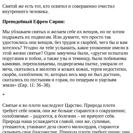
Святой же есть тот, кто освятил и совершенно очистил
внутреннего человека.
Преподобный Ефрем Сирин:
Мы ублажаем святых и желаем себе их венцов, но не хотим
подражать их подвигам. Или думаете, что просто так
удостоились они венцов, без трудов и скорбей, чего бы и вам
хотелось? Угодно ли тебе услышать, какое упокоение имели в
этой жизни святые? Одни замучены были, «другие испытали
поругания и побои, а также узы и темницу, были побиваемы
камнями, перепиливаемы, подвергаемы пытке, умирали от
меча, скитались в ми́лотях и козьих кожах, терпя недостатки,
скорби, озлобления; те, которых весь мир не был достоин,
скитались по пустыням и горам, по пещерам и ущельям
земли» (Евр. 11: 36–38).
*
Святые и во плоти наследуют Царство. Природа плоти
требует себе покоя, они же больше стараются о сокрушении;
озлобляемые – радуются, в болезнях – не врачуют себя.
Природа наша услаждается славой, они же, сулимые,
утешаются, утаивают дела своего милосердия, стараются
скрывать свое благочестие. Природа плоти требует пищи; они