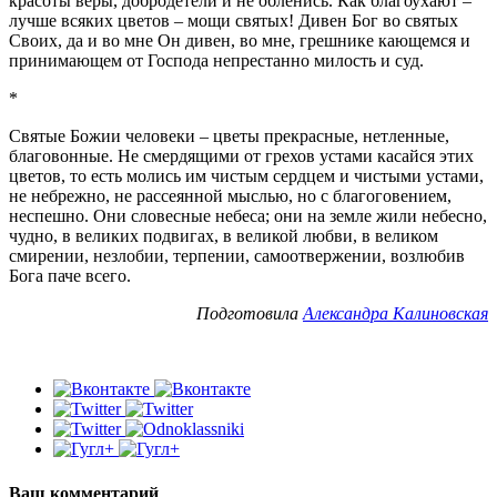
красоты веры, добродетели и не обленись. Как благоухают –
лучше всяких цветов – мощи святых! Дивен Бог во святых
Своих, да и во мне Он дивен, во мне, грешнике кающемся и
принимающем от Господа непрестанно милость и суд.
*
Святые Божии человеки – цветы прекрасные, нетленные,
благовонные. Не смердящими от грехов устами касайся этих
цветов, то есть молись им чистым сердцем и чистыми устами,
не небрежно, не рассеянной мыслью, но с благоговением,
неспешно. Они словесные небеса; они на земле жили небесно,
чудно, в великих подвигах, в великой любви, в великом
смирении, незлобии, терпении, самоотвержении, возлюбив
Бога паче всего.
Подготовила
Александра Калиновская
Ваш комментарий