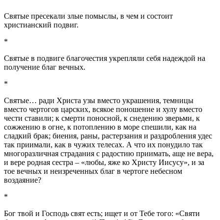
Святые пресекали злые помыслы, в чем и состоит
христианский подвиг.
*
Святые в подвиге благочестия укрепляли себя надеждой на
получение благ вечных.
*
Святые… ради Христа узы вместо украшения, темницы
вместо чертогов царских, всякое поношение и хулу вместо
чести ставили; к смерти поносной, к снедению зверьми, к
сожжению в огне, к потоплению в море спешили, как на
сладкий брак; биения, раны, растерзания и раздробления удес
так приимали, как в чужих телесах. А что их понудило так
многоразличная страдания с радостию приимать, аще не вера,
и вере родная сестра – «любы, яже ко Христу Иисусу», и за
тое вечных и неизреченных благ в чертоге небесном
воздаяние?
*
Бог твой и Господь свят есть; ищет и от Тебе того: «Святи