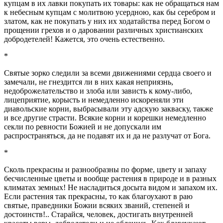
купцам в их лавки покупать их товары: как не обращаться нам
к небесным купцам с молитвою усердною, как бы серебром и
златом, как не покупать у них их ходатайства перед Богом о
прощении грехов и о даровании различных христианских
добродетелей! Кажется, это очень естественно.
*
Святые зорко следили за всеми движениями сердца своего и
замечали, не гнездится ли в них какая неприязнь,
недоброжелательство и злоба или зависть к кому-либо,
лицеприятие, корысть и немедленно искореняли эти
диавольские корни, выбрасывали эту адскую закваску, также
и все другие страсти. Всякие корни и корешки немедленно
секли по ревности Божией и не допускали им
распространяться, да не подавят их и да не разлучат от Бога.
*
Сколь прекрасны и разнообразны по форме, цвету и запаху
бесчисленные цветы и вообще растения в природе и в разных
климатах земных! Не насладиться досыта видом и запахом их.
Если растения так прекрасны, то как благоухают в раю
святые, праведники Божии всяких званий, степеней и
достоинств!.. Старайся, человек, достигать внутренней