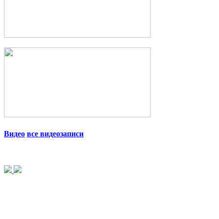
Видео
все видеозаписи