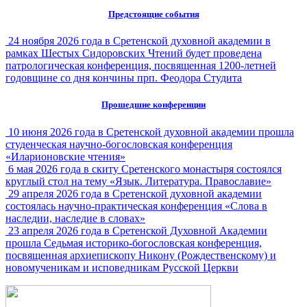
Предстоящие события
24 ноября 2026 года в Сретенской духовной академии в
рамках Шестых Сидоровских Чтений будет проведена
патрологическая конференция, посвященная 1200-летней
годовщине со дня кончины прп. Феодора Студита
Прошедшие конференции
10 июня 2026 года в Сретенской духовной академии прошла
студенческая научно-богословская конференция
«Иларионовские чтения»
6 мая 2026 года в скиту Сретенского монастыря состоялся
круглый стол на тему «Язык. Литература. Православие»
29 апреля 2026 года в Сретенской духовной академии
состоялась научно-практическая конференция «Слова в
наследии, наследие в словах»
23 апреля 2026 года в Сретенской Духовной Академии
прошла Седьмая историко-богословская конференция,
посвященная архиепископу Никону (Рождественскому) и
новомученикам и исповедникам Русской Церкви