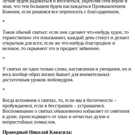
лучше будем радоваться и веселиться, укрепляя себя верой и
зная, что тем большим будем наслаждаться Промышлением
Божиим, если решимся все переносить с благодарением.
*
Таков обычай святых: если они сделают что-нибудь худое, то
торжественно это показывают, каждый день стонут и делают
открытым для всех; если же что-нибудь благородное и
великое, то скрывают это и предают забвению.
*
У святых не одни только слова, наставления и увещания, но и
весь вообще образ жизни бывает для внимательных
достаточным уроком любомудрия.
*
Когда вспомним о святых, то, если мы в беспечности –
пробуждаемся, если в бесстрашии – устрашаемся.
Воспоминание о святых обыкновенно избавляет от смятения
в душе, происходящего от злых и нечистых духов и
непристойных помыслов.
Праведный Николай Кавасила: