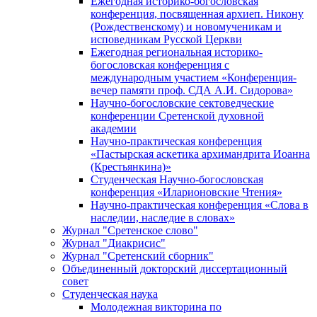
Ежегодная историко-богословская
конференция, посвященная архиеп. Никону
(Рождественскому) и новомученикам и
исповедникам Русской Церкви
Ежегодная региональная историко-
богословская конференция с
международным участием «Конференция-
вечер памяти проф. СДА А.И. Сидорова»
Научно-богословские сектоведческие
конференции Сретенской духовной
академии
Научно-практическая конференция
«Пастырская аскетика архимандрита Иоанна
(Крестьянкина)»
Студенческая Научно-богословская
конференция «Иларионовские Чтения»
Научно-практическая конференция «Cлова в
наследии, наследие в словах»
Журнал "Сретенское слово"
Журнал "Диакрисис"
Журнал "Сретенский сборник"
Объединенный докторский диссертационный
совет
Студенческая наука
Молодежная викторина по