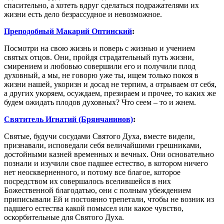
спасительно, а хотеть вдруг сделаться подражателями их
жизни есть дело безрассудное и невозможное.
Преподобный Макарий Оптинский
:
Посмотри на свою жизнь и поверь с жизнью и учением
святых отцов. Они, пройдя страдательный путь жизни,
смирением и любовью совершили его и получили плод
духовный, а мы, не говорю уже ты, ищем только покоя в
жизни нашей, укоризн и досад не терпим, а отрываем от себя,
а других укоряем, осуждаем, презираем и прочее, то каких же
будем ожидать плодов духовных? Что сеем – то и жнем.
Святитель Игнатий (Брянчанинов)
:
Святые, будучи сосудами Святого Духа, вместе видели,
признавали, исповедали себя величайшими грешниками,
достойными казней временных и вечных. Они основательно
познали и изучили свое падшее естество, в котором ничего
нет неоскверненного, и потому все благое, которое
посредством их совершалось вселившейся в них
Божественной благодатью, они с полным убеждением
приписывали Ей и постоянно трепетали, чтобы не возник из
падшего естества какой помысел или какое чувство,
оскорбительные для Святого Духа.