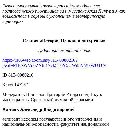
Экзистенциальный кризис в российском обществе
постсоветского пространства и миссионерская Литургия как
возможность борьбы с уклонением в эзотерическую
традицию
Секция «История Церкви и литургика»
Аудитория «Античность»
https://us06web.zoom.us/j/81540080216?
pwd=MTczWVd0ZXhBNzk5T0Y5UWd3VWxWUT09
ID 81540080216
Ключ 147257
Модератор: Привалов Григорий Андреевич, 1 курс
магистратуры Сретенской духовной академии
Алимов Александр Владимирович
аспирант кафедры государственного управления и
национальной безопасности, факультет национальной