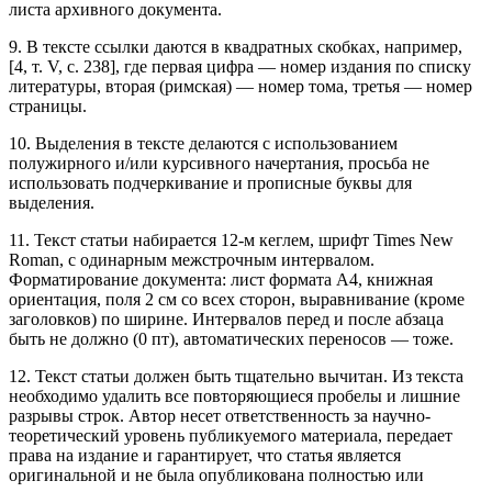
листа архивного документа.
9. В тексте ссылки даются в квадратных скобках, например,
[4, т. V, с. 238], где первая цифра — номер издания по списку
литературы, вторая (римская) — номер тома, третья — номер
страницы.
10. Выделения в тексте делаются с использованием
полужирного и/или курсивного начертания, просьба не
использовать подчеркивание и прописные буквы для
выделения.
11. Текст статьи набирается 12-м кеглем, шрифт Times New
Roman, с одинарным межстрочным интервалом.
Форматирование документа: лист формата А4, книжная
ориентация, поля 2 см со всех сторон, выравнивание (кроме
заголовков) по ширине. Интервалов перед и после абзаца
быть не должно (0 пт), автоматических переносов — тоже.
12. Текст статьи должен быть тщательно вычитан. Из текста
необходимо удалить все повторяющиеся пробелы и лишние
разрывы строк. Автор несет ответственность за научно-
теоретический уровень публикуемого материала, передает
права на издание и гарантирует, что статья является
оригинальной и не была опубликована полностью или