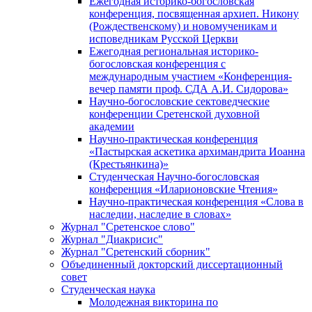
Ежегодная историко-богословская
конференция, посвященная архиеп. Никону
(Рождественскому) и новомученикам и
исповедникам Русской Церкви
Ежегодная региональная историко-
богословская конференция с
международным участием «Конференция-
вечер памяти проф. СДА А.И. Сидорова»
Научно-богословские сектоведческие
конференции Сретенской духовной
академии
Научно-практическая конференция
«Пастырская аскетика архимандрита Иоанна
(Крестьянкина)»
Студенческая Научно-богословская
конференция «Иларионовские Чтения»
Научно-практическая конференция «Cлова в
наследии, наследие в словах»
Журнал "Сретенское слово"
Журнал "Диакрисис"
Журнал "Сретенский сборник"
Объединенный докторский диссертационный
совет
Студенческая наука
Молодежная викторина по