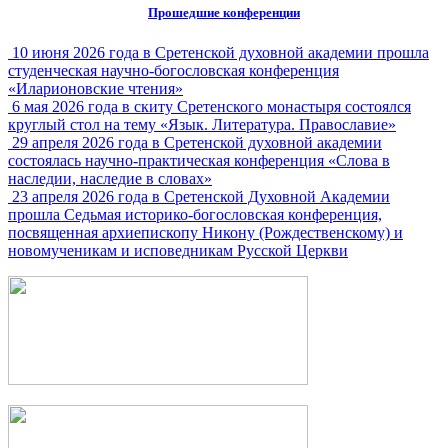
Прошедшие конференции
10 июня 2026 года в Сретенской духовной академии прошла
студенческая научно-богословская конференция
«Иларионовские чтения»
6 мая 2026 года в скиту Сретенского монастыря состоялся
круглый стол на тему «Язык. Литература. Православие»
29 апреля 2026 года в Сретенской духовной академии
состоялась научно-практическая конференция «Слова в
наследии, наследие в словах»
23 апреля 2026 года в Сретенской Духовной Академии
прошла Седьмая историко-богословская конференция,
посвященная архиепископу Никону (Рождественскому) и
новомученикам и исповедникам Русской Церкви