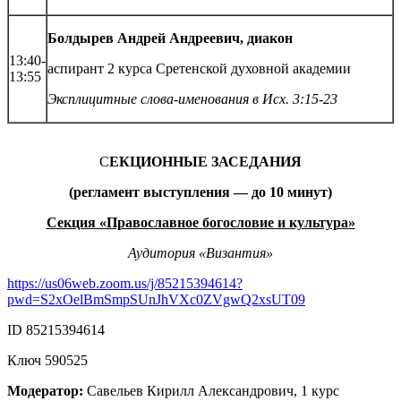
Болдырев Андрей Андреевич, диакон
13:40-
аспирант 2 курса Сретенской духовной академии
13:55
Эксплицитные слова-именования в Исх. 3:15-23
С
ЕКЦИОННЫЕ ЗАСЕДАНИЯ
(регламент выступления — до 10 минут)
Секция «Православное богословие и культура»
Аудитория «Византия»
https://us06web.zoom.us/j/85215394614?
pwd=S2xOelBmSmpSUnJhVXc0ZVgwQ2xsUT09
ID 85215394614
Ключ 590525
Модератор:
Савельев Кирилл Александрович, 1 курс