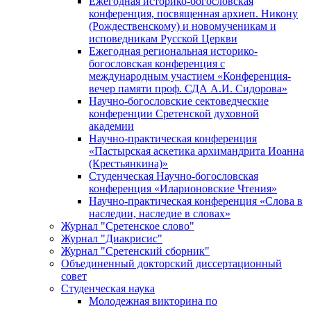
Ежегодная историко-богословская
конференция, посвященная архиеп. Никону
(Рождественскому) и новомученикам и
исповедникам Русской Церкви
Ежегодная региональная историко-
богословская конференция с
международным участием «Конференция-
вечер памяти проф. СДА А.И. Сидорова»
Научно-богословские сектоведческие
конференции Сретенской духовной
академии
Научно-практическая конференция
«Пастырская аскетика архимандрита Иоанна
(Крестьянкина)»
Студенческая Научно-богословская
конференция «Иларионовские Чтения»
Научно-практическая конференция «Cлова в
наследии, наследие в словах»
Журнал "Сретенское слово"
Журнал "Диакрисис"
Журнал "Сретенский сборник"
Объединенный докторский диссертационный
совет
Студенческая наука
Молодежная викторина по