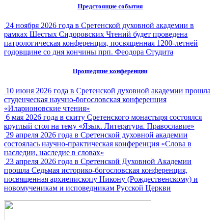
Предстоящие события
24 ноября 2026 года в Сретенской духовной академии в
рамках Шестых Сидоровских Чтений будет проведена
патрологическая конференция, посвященная 1200-летней
годовщине со дня кончины прп. Феодора Студита
Прошедшие конференции
10 июня 2026 года в Сретенской духовной академии прошла
студенческая научно-богословская конференция
«Иларионовские чтения»
6 мая 2026 года в скиту Сретенского монастыря состоялся
круглый стол на тему «Язык. Литература. Православие»
29 апреля 2026 года в Сретенской духовной академии
состоялась научно-практическая конференция «Слова в
наследии, наследие в словах»
23 апреля 2026 года в Сретенской Духовной Академии
прошла Седьмая историко-богословская конференция,
посвященная архиепископу Никону (Рождественскому) и
новомученикам и исповедникам Русской Церкви