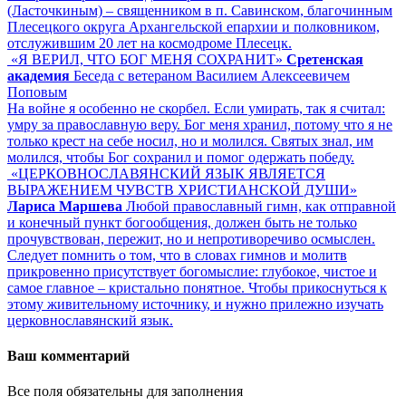
(Ласточкиным) – священником в п. Савинском, благочинным
Плесецкого округа Архангельской епархии и полковником,
отслужившим 20 лет на космодроме Плесецк.
«Я ВЕРИЛ, ЧТО БОГ МЕНЯ СОХРАНИТ»
Сретенская
академия
Беседа с ветераном Василием Алексеевичем
Поповым
На войне я особенно не скорбел. Если умирать, так я считал:
умру за православную веру. Бог меня хранил, потому что я не
только крест на себе носил, но и молился. Святых знал, им
молился, чтобы Бог сохранил и помог одержать победу.
«ЦЕРКОВНОСЛАВЯНСКИЙ ЯЗЫК ЯВЛЯЕТСЯ
ВЫРАЖЕНИЕМ ЧУВСТВ ХРИСТИАНСКОЙ ДУШИ»
Лариса Маршева
Любой православный гимн, как отправной
и конечный пункт богообщения, должен быть не только
прочувствован, пережит, но и непротиворечиво осмыслен.
Следует помнить о том, что в словах гимнов и молитв
прикровенно присутствует богомыслие: глубокое, чистое и
самое главное – кристально понятное. Чтобы прикоснуться к
этому живительному источнику, и нужно прилежно изучать
церковнославянский язык.
Ваш комментарий
Все поля обязательны для заполнения