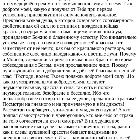
что умерщвлён грехом по злоумышлению змия. Посему Ты к
доброте моей, какую я получил от Тебя при первом
устроении, присовокупил и силу исполнять должное.
Прекрасна всякая душа, в которой созерцается соразмерность
свойственных ей сил, но истинная и вожделеннейшая
красота, созерцаемая только имеющими очищенный ум,
принадлежит Божию и блаженному естеству. Кто внимательно
устремляет взор на сияние и изящество сей красоты, тот
заимствует от неё нечто, как бы от красильного раствора, на
собственное свое лицо наводя какие-то цветные лучи. Почему
и Моисей, сделавшись причастником оной Красоты во время
собеседования с Богом, имел прославленное лицо. Посему
чувствующий свою добродетель издаёт сей благодарственный
глас: "Господи, волею Твоею подаждь доброте моей силу".Но
как за умозрительными добродетелями следуют
неумозрительные, красота и сила, так есть и пороки
неумозрительные, безобразие и бессилие. Ибо что
неблагообразнее и отвратительнее души, преданной страстям?
Посмотри на гневного и на примечаемую в нём дикость!
Рассмотри скорбящего, унижение и упадок его души! А кто
подпал сладострастию и чревоугодию, кто вне себя от страха
на того согласится ли кто и смотреть? В них душевное
расположение выступает на самые оконечности тела, равно
как и следы душевной красоты бывают видимыми во
внешности святого мужа. Итак, нам должно заботится о сей