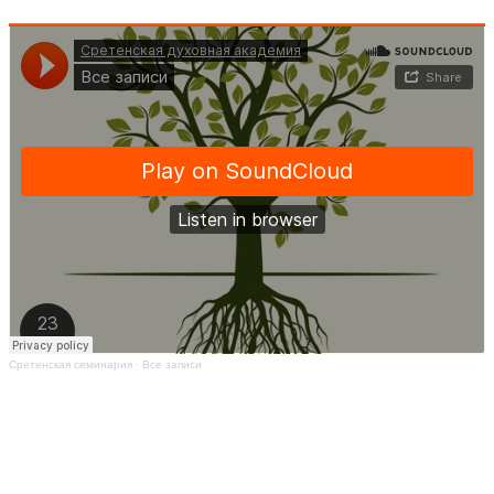
Сретенская семинария
·
Все записи