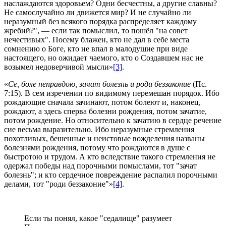
наслаждаются здоровьем? Одни бесчестны, а другие славны?
Не самослучайно ли движется мир? И не случайно ли
неразумный без всякого порядка распределяет каждому
жребий?", — если так помыслил, то пошёл "на совет
нечестивых". Посему блажен, кто не дал в себе места
сомнению о Боге, кто не впал в малодушие при виде
настоящего, но ожидает чаемого, кто о Создавшем нас не
возымел недоверчивой мысли»
[3]
.
«
Се, боле неправдою, зачат болезнь и роди беззаконие
(Пс.
7:15). В сем изречении по видимому перемешан порядок. Ибо
рождающие сначала зачинают, потом болеют и, наконец,
рождают, а здесь сперва болезни рождения, потом зачатие,
потом рождение. Но относительно к зачатию в сердце речение
сие весьма выразительно. Ибо неразумные стремления
похотливых, бешенные и неистовые вожделения названы
болезнями рождения, потому что рождаются в душе с
быстротою и трудом. А кто вследствие такого стремления не
одержал победы над порочными помыслами, тот "зачат
болезнь"; и кто сердечное повреждение распалил порочными
делами, тот "роди беззаконие"»
[4]
.
Если ты понял, какое "седалище" разумеет