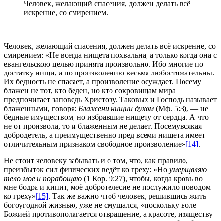
Человек, желающий спасения, должен делать всё
искренне, со смирением.
Человек, желающий спасения, должен делать всё искренне, со
смирением: «Не всегда нищета похвальна, а только когда она с
евангельскою целью принята произвольно. Ибо многие по
достатку нищи, а по произволению весьма любостяжательны.
Их бедность не спасает, а произволение осуждает. Посему
блажен не тот, кто беден, но кто сокровищам мира
предпочитает заповедь Христову. Таковых и Господь называет
блаженными, говоря:
Блажени нищии духом
(Мф. 5:3), — не
бедные имуществом, но избравшие нищету от сердца. А что
не от произвола, то и блаженным не делает. Посемувсякая
добродетель, а преимущественно пред всеми нищета имеет
отличительным признаком свободное произволение»
[14]
.
Не стоит человеку забывать и о том, что, как правило,
преизбыток сил физических ведёт ко греху: «Но
умерщвляю
тело мое и порабощаю
(1 Кор. 9:27), чтобы, когда кровь во
мне бодра и кипит, моё добротелесие не послужило поводом
ко греху»
[15]
. Так же важно чтоб человек, решившись жить
богоугодной жизнью, уже не смущался, «поскольку воле
Божией противополагается отвращение, а красоте, изяществу