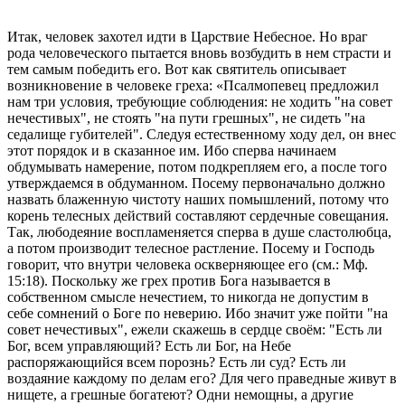
Итак, человек захотел идти в Царствие Небесное. Но враг
рода человеческого пытается вновь возбудить в нем страсти и
тем самым победить его. Вот как святитель описывает
возникновение в человеке греха: «Псалмопевец предложил
нам три условия, требующие соблюдения: не ходить "на совет
нечестивых", не стоять "на пути грешных", не сидеть "на
седалище губителей". Следуя естественному ходу дел, он внес
этот порядок и в сказанное им. Ибо сперва начинаем
обдумывать намерение, потом подкрепляем его, а после того
утверждаемся в обдуманном. Посему первоначально должно
назвать блаженную чистоту наших помышлений, потому что
корень телесных действий составляют сердечные совещания.
Так, любодеяние воспламеняется сперва в душе сластолюбца,
а потом производит телесное растление. Посему и Господь
говорит, что внутри человека оскверняющее его (см.: Мф.
15:18). Поскольку же грех против Бога называется в
собственном смысле нечестием, то никогда не допустим в
себе сомнений о Боге по неверию. Ибо значит уже пойти "на
совет нечестивых", ежели скажешь в сердце своём: "Есть ли
Бог, всем управляющий? Есть ли Бог, на Небе
распоряжающийся всем порознь? Есть ли суд? Есть ли
воздаяние каждому по делам его? Для чего праведные живут в
нищете, а грешные богатеют? Одни немощны, а другие