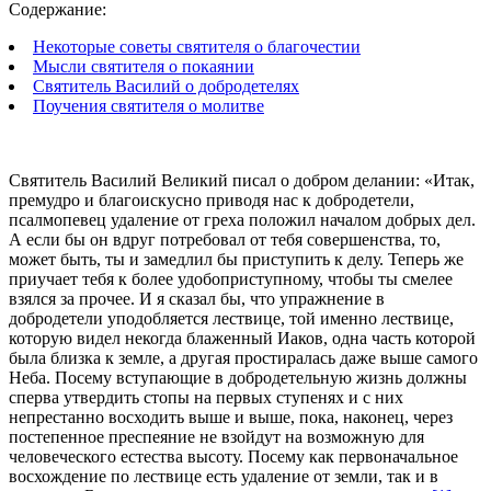
Содержание:
Некоторые советы святителя о благочестии
Мысли святителя о покаянии
Святитель Василий о добродетелях
Поучения святителя о молитве
Святитель Василий Великий писал о добром делании: «Итак,
премудро и благоискусно приводя нас к добродетели,
псалмопевец удаление от греха положил началом добрых дел.
А если бы он вдруг потребовал от тебя совершенства, то,
может быть, ты и замедлил бы приступить к делу. Теперь же
приучает тебя к более удобоприступному, чтобы ты смелее
взялся за прочее. И я сказал бы, что упражнение в
добродетели уподобляется лествице, той именно лествице,
которую видел некогда блаженный Иаков, одна часть которой
была близка к земле, а другая простиралась даже выше самого
Неба. Посему вступающие в добродетельную жизнь должны
сперва утвердить стопы на первых ступенях и с них
непрестанно восходить выше и выше, пока, наконец, через
постепенное преспеяние не взойдут на возможную для
человеческого естества высоту. Посему как первоначальное
восхождение по лествице есть удаление от земли, так и в