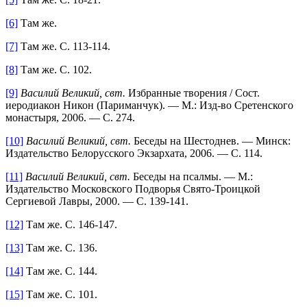
[6]
Там же.
[7]
Там же. С. 113-114.
[8]
Там же. С. 102.
[9]
Василий Великий, свт.
Избранные творения / Сост.
иеродиакон Никон (Париманчук). — М.: Изд-во Сретенского
монастыря, 2006. — С. 274.
[10]
Василий Великий, свт.
Беседы на Шестоднев. — Минск:
Издательство Белорусского Экзархата, 2006. — С. 114.
[11]
Василий Великий, свт.
Беседы на псалмы. — М.:
Издательство Московского Подворья Свято-Троицкой
Сергиевой Лавры, 2000. — С. 139-141.
[12]
Там же. С. 146-147.
[13]
Там же. С. 136.
[14]
Там же. С. 144.
[15]
Там же. С. 101.