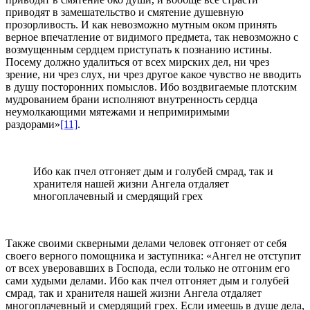
приводят в замешательство и смятение душевную
прозорливость. И как невозможно мутным оком принять
верное впечатление от видимого предмета, так невозможно с
возмущенным сердцем приступать к познанию истины.
Посему должно удалиться от всех мирских дел, ни чрез
зрение, ни чрез слух, ни чрез другое какое чувство не вводить
в душу посторонних помыслов. Ибо воздвигаемые плотским
мудрованием брани исполняют внутренность сердца
неумолкающими мятежами и непримиримыми
раздорами»
[11]
.
Ибо как пчел отгоняет дым и голубей смрад, так и
хранителя нашей жизни Ангела отдаляет
многоплачевный и смердящий грех
Также своими скверными делами человек отгоняет от себя
своего верного помощника и заступника: «Ангел не отступит
от всех уверовавших в Господа, если только не отгоним его
сами худыми делами. Ибо как пчел отгоняет дым и голубей
смрад, так и хранителя нашей жизни Ангела отдаляет
многоплачевный и смердящий грех. Если имеешь в душе дела,