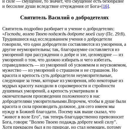
и силе — смущение, то значит, что смущение есть безобразие
и бессилие души вследствие отчуждения от Бога»
[16]
.
Святитель Василий о добродетелях
Святитель подробно разбирает и учение о добродетелях:
«
Господи, волею Твоею подаждь доброте моей силу
(Пс. 29:8).
Трудившиеся над исследованием учения о добродетели
говорили, что одни добродетели составляются из умозрения, а
другие неумозрительны; так, благоразумие составляется из
умозрений при рассуждении о добре и зле, целомудрие — из
умозрений о том, что должно избирать и чего избегать,
справедливость — из умозрений об усвояемом и неусвояемом,
мужество — из умозрений о страшном и не страшном. Но
красота и крепость суть добродетели неумозрительные,
следующие за теми, которые из умозрения, ибо некоторые из
мудрых красоту находили в соразмерности и стройности
душевных умозрений, а крепость усматривали в
окончательном произведении положенного в нас
добродетелями умозрительными.Впрочем, чтобы в душе были
красота и сила производить должное, для сего имеем мы
нужду в Божией благодати. Посему как выше сказал, что
"живот в воле Его", так теперь благодарственно превозносит
Бога, говоря: "Волею Твоею подаждь доброте моей силу".
Хотя прекрасен был я по природе, но стал немощен, потому