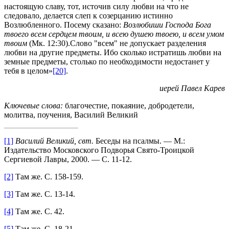
настоящую славу, тот, источив силу любви на что не
следовало, делается слеп к созерцанию истинно
Возлюбленного. Посему сказано:
Возлюбиши Господа Бога
твоего всем сердцем твоим, и всею душею твоею, и всем умом
твоим
(Мк. 12:30).Слово "всем" не допускает разделения
любви на другие предметы. Ибо сколько истратишь любви на
земные предметы, столько по необходимости недостанет у
тебя в целом»
[20]
.
иерей Павел Карев
Ключевые слова:
благочестие, покаяние, добродетели,
молитва, поучения, Василий Великий
[1]
Василий Великий, свт.
Беседы на псалмы. — М.:
Издательство Московского Подворья Свято-Троицкой
Сергиевой Лавры, 2000. — С. 11-12.
[2]
Там же. С. 158-159.
[3]
Там же. С. 13-14.
[4]
Там же. С. 42.
[5]
Там же. С. 18-21.