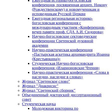
Ежегодная историко-богословская
конференция, посвященная архиеп. Никону
(Рождественскому) и новомученикам и
исповедникам Русской Церкви
Ежегодная региональная историко-
богословская конференция с
международным участием «Конференция-
вечер памяти проф. СДА А.И. Сидорова»
Научно-богословские сектоведческие
конференции Сретенской духовной
академии
Научно-практическая конференция
«Пастырская аскетика архимандрита Иоанна
(Крестьянкина)»
Студенческая Научно-богословская
конференция «Иларионовские Чтения»
Научно-практическая конференция «Cлова в
наследии, наследие в словах»
Журнал "Сретенское слово"
Журнал "Диакрисис"
Журнал "Сретенский сборник"
Объединенный докторский диссертационный
совет
Студенческая наука
Молодежная викторина по