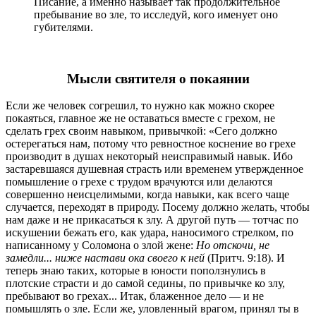
Писание, а именно называет так продолжительное
пребывание во зле, то исследуй, кого именует оно
губителями.
Мысли святителя о покаянии
Если же человек согрешил, то нужно как можно скорее
покаяться, главное же не оставаться вместе с грехом, не
сделать грех своим навыком, привычкой: «Сего должно
остерегаться нам, потому что ревностное коснение во грехе
производит в душах некоторый неисправимый навык. Ибо
застаревшаяся душевная страсть или временем утвержденное
помышление о грехе с трудом врачуются или делаются
совершенно неисцелимыми, когда навыки, как всего чаще
случается, переходят в природу. Посему должно желать, чтобы
нам даже и не прикасаться к злу. А другой путь — тотчас по
искушении бежать его, как удара, наносимого стрелком, по
написанному у Соломона о злой жене:
Но отскочи, не
замедли... ниже настави ока своего к ней
(Притч. 9:18). И
теперь знаю таких, которые в юности поползнулись в
плотские страсти и до самой седины, по привычке ко злу,
пребывают во грехах... Итак, блаженное дело — и не
помышлять о зле. Если же, уловленный врагом, принял ты в