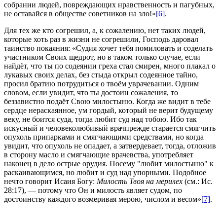
собрании людей, повреждающих нравственность и пагубных,
не оставайся в обществе советников на зло!»
[6]
.
Для тех же кто согрешил, а, к сожалению, нет таких людей,
которые хоть раз в жизни не согрешили, Господь даровал
таинство покаяния: «Судия хочет тебя помиловать и соделать
участником Своих щедрот, но в таком только случае, если
найдёт, что ты по содеянии греха стал смирен, много плакал о
лукавых своих делах, без стыда открыл содеянное тайно,
просил братию потрудиться о твоём уврачевании. Одним
словом, если увидит, что ты достоин сожаления, то
беззавистно подаёт Свою милостыню. Когда же видит в тебе
сердце нераскаянное, ум гордый, который не верит будущему
веку, не боится суда, тогда любит суд над тобою. Ибо так
искусный и человеколюбивый врачпрежде старается смягчить
опухоль припарками и смягчающими средствами, но когда
увидит, что опухоль не опадает, а затвердевает, тогда, отложив
в сторону масло и смягчающие врачевства, употребляет
наконец в дело острые орудия. Посему "любит милостыню" к
раскаивающимся, но любит и суд над упорными. Подобное
нечто говорит Исаия Богу:
Милость Твоя на мерилех
(см.: Ис.
28:17), — потому что Он и милость являет судом, по
достоинству каждого возмеривая мерою, числом и весом»
[7]
.