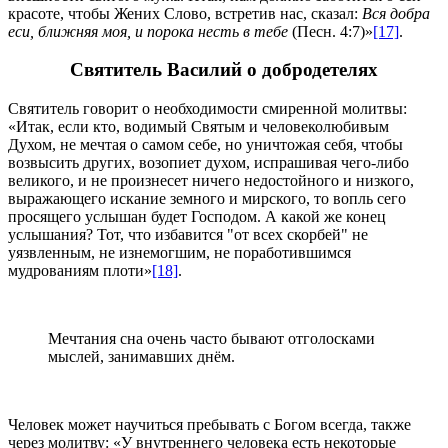
красоте, чтобы Жених Слово, встретив нас, сказал:
Вся добра
еси, ближняя моя, и порока несть в тебе
(Песн. 4:7)»
[17]
.
Святитель Василий о добродетелях
Святитель говорит о необходимости смиренной молитвы:
«Итак, если кто, водимый Святым и человеколюбивым
Духом, не мечтая о самом себе, но уничтожая себя, чтобы
возвысить других, возопиет духом, испрашивая чего-либо
великого, и не произнесет ничего недостойного и низкого,
выражающего искание земного и мирского, то вопль сего
просящего услышан будет Господом. А какой же конец
услышания? Тот, что избавится "от всех скорбей" не
уязвленным, не изнемогшим, не поработившимся
мудрованиям плоти»
[18]
.
Мечтания сна очень часто бывают отголосками
мыслей, занимавших днём.
Человек может научиться пребывать с Богом всегда, также
через молитву: «У внутреннего человека есть некоторые