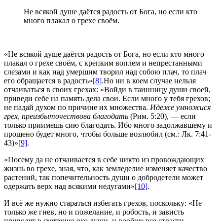
Не всякой душе даётся радость от Бога, но если кто
много плакал о грехе своём.
«Не всякой душе даётся радость от Бога, но если кто много
плакал о грехе своём, с крепким воплем и непрестанными
слезами и как над умершим творил над собою плач, то плач
его обращается в радость»
[8]
.Но ни в коем случае нельзя
отчаиваться в своих грехах: «Войди в таинницу души своей,
приведи себе на память дела свои. Если много у тебя грехов;
не падай духом по причине их множества.
Идеже умножися
грех, преизбыточествова благодать
(Рим. 5:20), — если
только приимешь сию благодать. Ибо много задолжавшему и
прощено будет много, чтобы больше возлюбил (см.: Лк. 7:41-
43)»
[9]
.
«Посему да не отчаивается в себе никто из провождающих
жизнь во грехе, зная, что, как земледелие изменяет качество
растений, так попечительность души о добродетели может
одержать верх над всякими недугами»
[10]
.
И всё же нужно стараться избегать грехов, поскольку: «Не
только же гнев, но и пожелание, и робость, и зависть
приводят в смятение око души, и вообще все страсти