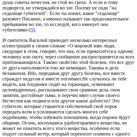
душу советы нечестия, не стой во грехе. А если и тому
подвергся, не утверждайся во зле. Посему не сиди "на
седалище губителей". Если ты понял, какое "седалище"
разумеет Писание, а именно называет так продолжительное
пребывание во зле, то исследуй, кого именует оно
губителями»
[5]
.
И святитель Василий приводит несколько интересных
иллюстраций к своим словам: «О моровой язве люди,
сведущие в этом, говорят, что она, если прикоснётся к одному
человеку или скоту, через сообщение распространяется на всех
приближающихся. Таково свойство этой болезни, что все друг
от друга наполняются тою же немощью. Таковы и дела
беззакония. Ибо, передавая друг другу болезнь, все вместе
страждут недугом и вместе погибают.Не случалось ли тебе
видеть, как блудники сидят на торжищах, осмеивают
целомудренных, рассказывают свои срамные дела, свои
занятия, достойные тьмы, и перечисляют случаи своего
бесчестия как подвиги или другие какие доблести? Это
губители, которые стараются собственный свой порок
передать всем и усиливаются сделать многих себе
подобными, чтобы избежать поношения, когда пороки будут
общими. Огонь, коснувшись удобозгораемого вещества, не
может не охватить всего этого вещества, особенно если
подует сильный ветер, который переносит пламень с одного