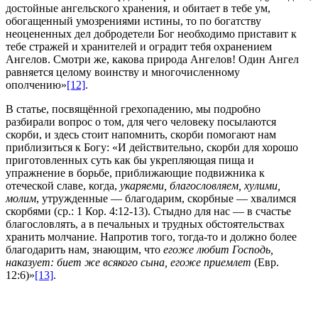
достойные ангельского хранения, и обитает в тебе ум,
обогащенный умозрениями истины, то по богатству
неоцененных дел добродетели Бог необходимо приставит к
тебе стражей и хранителей и оградит тебя охранением
Ангелов. Смотри же, какова природа Ангелов! Один Ангел
равняется целому воинству и многочисленному
ополчению»
[12]
.
В статье, посвящённой грехопадению, мы подробно
разбирали вопрос о том, для чего человеку посылаются
скорби, и здесь стоит напомнить, скорби помогают нам
приблизиться к Богу: «И действительно, скорби для хорошо
приготовленных суть как бы укрепляющая пища и
упражнение в борьбе, приближающие подвижника к
отеческой славе, когда,
укаряеми, благословляем, хулими,
молим
, утружденные — благодарим, скорбные — хвалимся
скорбями (ср.: 1 Кор. 4:12-13). Стыдно для нас — в счастье
благословлять, а в печальных и трудных обстоятельствах
хранить молчание. Напротив того, тогда-то и должно более
благодарить нам, знающим, что
егоже любит Господь,
наказует: биет же всякого сына, егоже приемлет
(Евр.
12:6)»
[13]
.