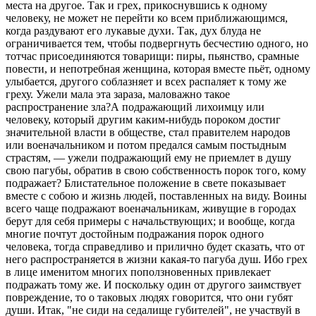
места на другое. Так и грех, прикоснувшись к одному
человеку, не может не перейти ко всем приближающимся,
когда раздувают его лукавые духи. Так, дух блуда не
ограничивается тем, чтобы подвергнуть бесчестию одного, но
тотчас присоединяются товарищи: пиры, пьянство, срамные
повести, и непотребная женщина, которая вместе пьёт, одному
улыбается, другого соблазняет и всех распаляет к тому же
греху. Ужели мала эта зараза, маловажно такое
распространение зла?А подражающий лихоимцу или
человеку, который другим каким-нибудь пороком достиг
значительной власти в обществе, стал правителем народов
или военачальником и потом предался самым постыдным
страстям, — ужели подражающий ему не приемлет в душу
свою пагубы, обратив в свою собственность порок того, кому
подражает? Блистательное положение в свете показывает
вместе с собою и жизнь людей, поставленных на виду. Воины
всего чаще подражают военачальникам, живущие в городах
берут для себя примеры с начальствующих; и вообще, когда
многие почтут достойным подражания порок одного
человека, тогда справедливо и прилично будет сказать, что от
него распространяется в жизни какая-то пагуба душ. Ибо грех
в лице именитом многих поползновенных привлекает
подражать тому же. И поскольку один от другого заимствует
повреждение, то о таковых людях говорится, что они губят
души. Итак, "не сиди на седалище губителей", не участвуй в