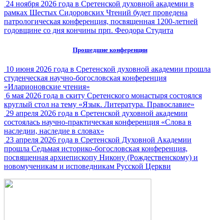
24 ноября 2026 года в Сретенской духовной академии в
рамках Шестых Сидоровских Чтений будет проведена
патрологическая конференция, посвященная 1200-летней
годовщине со дня кончины прп. Феодора Студита
Прошедшие конференции
10 июня 2026 года в Сретенской духовной академии прошла
студенческая научно-богословская конференция
«Иларионовские чтения»
6 мая 2026 года в скиту Сретенского монастыря состоялся
круглый стол на тему «Язык. Литература. Православие»
29 апреля 2026 года в Сретенской духовной академии
состоялась научно-практическая конференция «Слова в
наследии, наследие в словах»
23 апреля 2026 года в Сретенской Духовной Академии
прошла Седьмая историко-богословская конференция,
посвященная архиепископу Никону (Рождественскому) и
новомученикам и исповедникам Русской Церкви