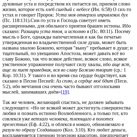
духовные уста и посредством их питается он, приемля слово
жизни, которое есть
хлеб сшедый с небесе
(Ин. 6:58) О сих-то
устах и говорит Пророк:
Уста моя отверзох и
привлекох дух
(Пс. 118:131).Сии-то уста и Господь советует иметь
расширенными, для обильного приятия брашен истины. Ибо
сказано:
Разшири уста твоя, и исполню я
(Пс. 80:11). Посему
мысль о Боге, однажды напечатленная и как бы печатью
утвержденная во владычественной силе души, может быть
названа хвалою Божиею, которая "выну" пребывает в душе; и
тщательный, по увещанию Апостола, может давать всё во
славу Божию, так что всякое действие, всякое слово, всякое
умственное упражнение получают силу хвалы, ибо
аще яст,
аще ли пиет праведник, вся во славу Божию творит
(ср.: 1
Кор. 10:31). У такого и во время сна сердце бодрствует, как
сказано в Песни Песней:
Аз сплю, а сердце моё бдит
(Песн.
5:2), ибо мечтания сна очень часто бывают отголосками
мыслей, занимавших днём»
[19]
.
Так же человек, желающий спастись, не должен забывать
следующего: «Но не всякий может достигнуть совершенства
любви и познать истинно Возлюбленного, а только тот, кто
совлекся уже
ветхаго человека, тлеющаго в похотех
прелестных
(Еф. 4:22), и облекся
в новаго, обновляемаго в
разум по образу Создавшаго
(Кол. 3:10). Кто любит деньги,
воспламеняется тленною телесною красотою, предпочитает