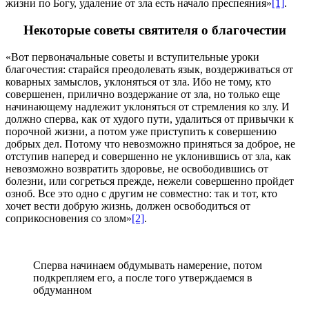
жизни по Богу, удаление от зла есть начало преспеяния»
[1]
.
Некоторые советы святителя о благочестии
«Вот первоначальные советы и вступительные уроки
благочестия: старайся преодолевать язык, воздерживаться от
коварных замыслов, уклоняться от зла. Ибо не тому, кто
совершенен, прилично воздержание от зла, но только еще
начинающему надлежит уклоняться от стремления ко злу. И
должно сперва, как от худого пути, удалиться от привычки к
порочной жизни, а потом уже приступить к совершению
добрых дел. Потому что невозможно приняться за доброе, не
отступив наперед и совершенно не уклонившись от зла, как
невозможно возвратить здоровье, не освободившись от
болезни, или согреться прежде, нежели совершенно пройдет
озноб. Все это одно с другим не совместно: так и тот, кто
хочет вести добрую жизнь, должен освободиться от
соприкосновения со злом»
[2]
.
Сперва начинаем обдумывать намерение, потом
подкрепляем его, а после того утверждаемся в
обдуманном