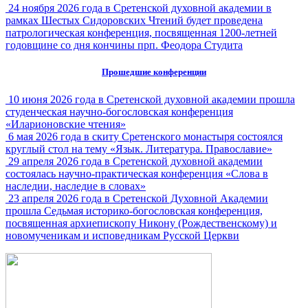
24 ноября 2026 года в Сретенской духовной академии в
рамках Шестых Сидоровских Чтений будет проведена
патрологическая конференция, посвященная 1200-летней
годовщине со дня кончины прп. Феодора Студита
Прошедшие конференции
10 июня 2026 года в Сретенской духовной академии прошла
студенческая научно-богословская конференция
«Иларионовские чтения»
6 мая 2026 года в скиту Сретенского монастыря состоялся
круглый стол на тему «Язык. Литература. Православие»
29 апреля 2026 года в Сретенской духовной академии
состоялась научно-практическая конференция «Слова в
наследии, наследие в словах»
23 апреля 2026 года в Сретенской Духовной Академии
прошла Седьмая историко-богословская конференция,
посвященная архиепископу Никону (Рождественскому) и
новомученикам и исповедникам Русской Церкви