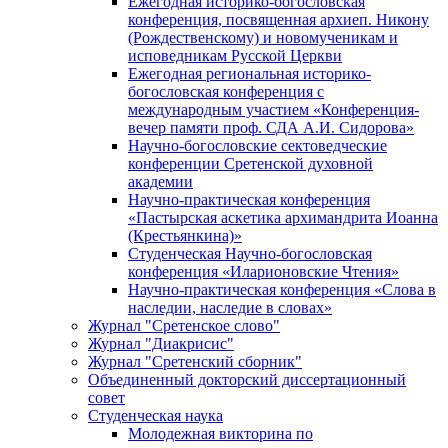
Ежегодная историко-богословская
конференция, посвященная архиеп. Никону
(Рождественскому) и новомученикам и
исповедникам Русской Церкви
Ежегодная региональная историко-
богословская конференция с
международным участием «Конференция-
вечер памяти проф. СДА А.И. Сидорова»
Научно-богословские сектоведческие
конференции Сретенской духовной
академии
Научно-практическая конференция
«Пастырская аскетика архимандрита Иоанна
(Крестьянкина)»
Студенческая Научно-богословская
конференция «Иларионовские Чтения»
Научно-практическая конференция «Cлова в
наследии, наследие в словах»
Журнал "Сретенское слово"
Журнал "Диакрисис"
Журнал "Сретенский сборник"
Объединенный докторский диссертационный
совет
Студенческая наука
Молодежная викторина по