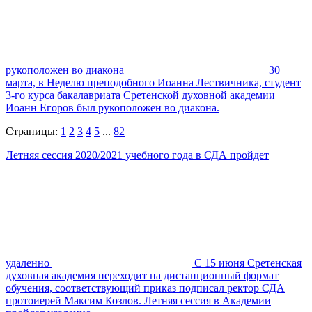
рукоположен во диакона
30
марта, в Неделю преподобного Иоанна Лествичника, студент
3-го курса бакалавриата Сретенской духовной академии
Иоанн Егоров был рукоположен во диакона.
Страницы:
1
2
3
4
5
...
82
Летняя сессия 2020/2021 учебного года в СДА пройдет
удаленно
С 15 июня Сретенская
духовная академия переходит на дистанционный формат
обучения, соответствующий приказ подписал ректор СДА
протоиерей Максим Козлов. Летняя сессия в Академии