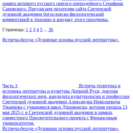
память великого русского святого преподобного Серафима
Саровского. Предлагаем читателям сайта Сретенской
духовной академии богословско-филологический
комментарий к тропарю и кондаку этого праздника.
Страницы:
1
2
3
4
5
...
36
Встреча-беседа «Духовные основы русской литературы».
Часть 3
Встреча теоретика и
историка литературы и культуры Древней Руси, доктора
филологических наук, кандидата культурологии и профессора
Сретенской духовной академии Александра Николаевича
Ужанкова с учащимися школ Дзержинска, которая прошла 13
мая 2025 г. в Сретенской духовной академии в рамках
совместного Просветительского проекта с Финансовым
университетом.
Встреча-беседа «Духовные основы русской литературы».