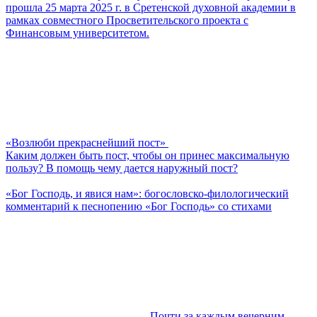
прошла 25 марта 2025 г. в Сретенской духовной академии в
рамках совместного Просветительского проекта с
Финансовым университетом.
«Возлюби прекраснейший пост»
Каким должен быть пост, чтобы он принес максимальную
пользу? В помощь чему дается наружный пост?
«Бог Господь, и явися нам»: богословско-филологический
комментарий к песнопению «Бог Господь» со стихами
Почти за каждым вечерним