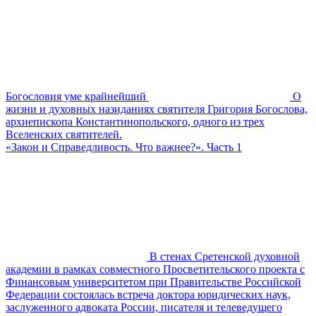
Богословия уме крайнейший
О
жизни и духовных назиданиях святителя Григория Богослова,
архиепископа Константинопольского, одного из трех
Вселенских святителей.
«Закон и Справедливость. Что важнее?». Часть 1
В стенах Сретенской духовной
академии в рамках совместного Просветительского проекта с
Финансовым университетом при Правительстве Российской
Федерации состоялась встреча доктора юридических наук,
заслуженного адвоката России, писателя и телеведущего