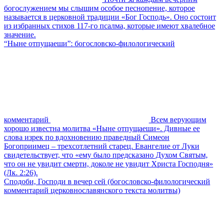
богослужением мы слышим особое песнопение, которое
называется в церковной традиции «Бог Господь». Оно состоит
из избранных стихов 117-го псалма, которые имеют хвалебное
значение.
“Ныне отпущаеши”: богословско-филологический
комментарий
Всем верующим
хорошо известна молитва «Ныне отпущаеши». Дивные ее
слова изрек по вдохновению праведный Симеон
Богоприимец – трехсотлетний старец. Евангелие от Луки
свидетельствует, что «ему было предсказано Духом Святым,
что он не увидит смерти, доколе не увидит Христа Господня»
(Лк. 2:26).
Сподоби, Господи в вечер сей (богословско-филологический
комментарий церковнославянского текста молитвы)