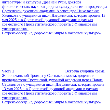
литературы и культуры Древней Руси, доктора
филологических наук, кандидата культурологии и профессора
Сретенской духовной академии Александра Николаевича
Ужанкова с учащимися школ Дзержинска, которая прошла 13
мая 2025 г. в Сретенской духовной академии в рамках
совместного Просветительского проекта с Финансовым
университетом.
Встреча-беседа «“Добро-злые” миры в массовой культуре».
Часть 2
Встреча клирика храма
Живоначальной Троицы у Салтыкова моста, доцента и
преподавателя Сретенской духовной академии иерея Павла
Сержантова с учащимися школ Дзержинска, которая прошла
13 мая 2025 г. в Сретенской духовной академии в рамках
совместного Просветительского проекта с Финансовым
университетом.
Встреча-беседа «“Добро-злые” миры в массовой культуре»