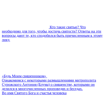
Кто такие святые? Что
необходимо для того, чтобы достичь святости? Ответы на эти
вопросы дают те, кто сподобился быть причисленным к этому
лику.
«Будь Моим священником»
Ознакомимся с некоторыми размышлениями митрополита
Сурожского Антония (Блума) о священстве, которыми он
делился в многочисленных проповедях и беседах.
Во имя Святого Бога и счастья человека