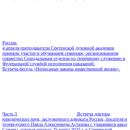
России
4 апреля преподаватели Сретенской духовной академии
приняли участие в обучающем семинаре, организованном
совместно Синодальным отделом по тюремному служению и
Федеральной службой исполнения наказаний.
Встреча-беседа «Неписаные законы нравственной жизни».
Часть 3
Встреча доктора
юридических наук, заслуженного адвоката России, писателя и
телеведущего Павла Алексеевича Астахова с учащимися школ
Самары, которая прошла 25 марта 2025 г. в Сретенской