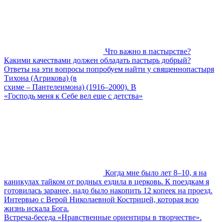
Что важно в пастырстве?
Какими качествами должен обладать пастырь добрый?
Ответы на эти вопросы попробуем найти у священнопастыря
Тихона (Агрикова) (в
схиме – Пантелеимона) (1916–2000). В
«Господь меня к Себе вел еще с детства»
Когда мне было лет 8–10, я на
каникулах тайком от родных ездила в церковь. К поездкам я
готовилась заранее, надо было накопить 12 копеек на проезд.
Интервью с Верой Николаевной Кострицей, которая всю
жизнь искала Бога.
Встреча-беседа «Нравственные ориентиры в творчестве».