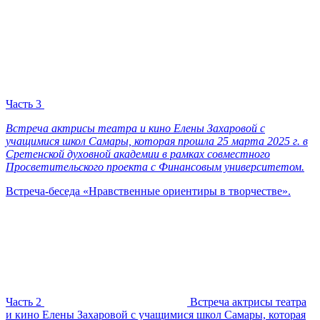
Часть 3
Встреча актрисы театра и кино Елены Захаровой с
учащимися школ Самары, которая прошла 25 марта 2025 г. в
Сретенской духовной академии в рамках совместного
Просветительского проекта с Финансовым университетом.
Встреча-беседа «Нравственные ориентиры в творчестве».
Часть 2
Встреча актрисы театра
и кино Елены Захаровой с учащимися школ Самары, которая