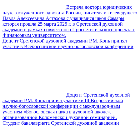
Встреча доктора юридических
наук, заслуженного адвоката России, писателя и телеведущего
Павла Алексеевича Астахова с учащимися школ Самары,
которая прошла 25 марта 2025 г. в Сретенской духовной
академии в рамках совместного Просветительского проекта с
Финансовым университетом.
Доцент Сретенской духовной академии Р.М. Конь принял
участие в Всероссийской научно-богословской конференции
Доцент Сретенской духовной
академии Р.М. Конь принял участие в III Всероссийской
научно-богословской конференции с международ-ным
участием «Богословская наука в духовной школе»,
организованной Коломенской духовной семинарией.
Студент бакалавриата Сретенской духовной академии