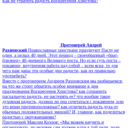
Как не утратить радость Воскресения Христова?
Протоиерей Андрей
Рахновский
Православные христиане празднуют Пасху не
один, а целых 40 дней. Этот период – своеобразный «брат-
близнец» 40-дневного Великого поста. Но если суть поста –
покаяние, внутренняя работа над собой – всем ясна, то для
чего нам даны эти особые дни радости, как их правильно
употребить?
Вместе с протоиереем Андреем Рахновским мы разбираемся:
на что же стоит обратить особое внимание в дни
празднования Воскресения Христова? как сохранить
пасхальную радость, не растерять ее? что вообще такое
духовная радость, должна ли она сочетаться с покаянием, или
это вещи противоположные? как отличить радость духа от
обычных положительных эмоций? И, главное, как поделиться
радостью с окружающими?
Протоиерей Максим Козлов: «Мы можем научить и
организовать, но человек сам должен идти к той цели, ради