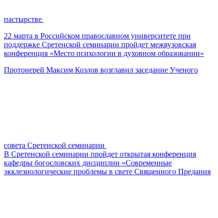
пастырстве
22 марта в Российском православном университете при
поддержке Сретенской семинарии пройдет межвузовская
конференция «Место психологии в духовном образовании»
Протоиерей Максим Козлов возглавил заседание Ученого
совета Сретенской семинарии
В Сретенской семинарии пройдет открытая конференция
кафедры богословских дисциплин «Современные
экклезиологические проблемы в свете Священного Предания