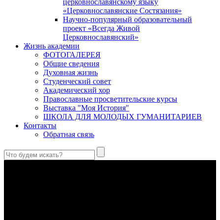
церковнославянскому языку
«Церковнославянские Состязания»
Научно-популярный образовательный
проект «Всегда Живой
Церковнославянский»
Жизнь академии
ФОТОГАЛЕРЕЯ
Общие сведения
Духовная жизнь
Студенческий совет
Академический хор
Православные просветительские курсы
Выставка "Моя История"
ШКОЛА ДЛЯ МОЛОДЫХ ГУМАНИТАРИЕВ
Контакты
Обратная связь
Святые страстотерпцы Борис и Глеб: к истории канонизации
и написания житий
Первыми русскими святыми, прославленными Церковью,
стали благоверные князья Борис и Глеб.
Праведный Феодор Ушаков: «Смерть предпочитаю я
бесчестному служению»
В Федоре Ушакове гармонично соединились железная