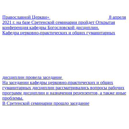
Православной Церкви»
8 апреля
2021 г. на базе Сретенской семинарии пройдет Открытая
конференция кафедры Богословской дисциплин.
Кафедра церковно-практических и общих гуманитарных
дисциплин провела заседание
На заседании кафедры церковно-практических и общих
гуманитарных дисциплин рассматривались вопросы рабочих
программ дисциплин и назначения рецензентов, а также иные
проблемы.
В Сретенской семинарии прошло заседание