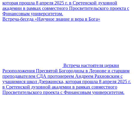
которая прошла 8 апреля 2025 г. в Сретенской духовной
академии в рамках совместного Просветительского проекта с
Финансовым университетом.
Встреча-беседа «Научное знание и вера в Бога»
Встреча настоятеля церкви
Ризоположения Пресвятой Богородицы в Леонове и старшим
преподавателем СДА протоиереем Андреем Рахновским с
учащимися школ Дзержинска, которая прошла 8 апреля 2025 г.
в Сретенской духовной академии в рамках совместного
Просветительского проекта с Финансовым университетом.