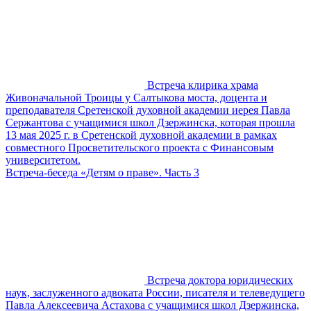
Встреча клирика храма
Живоначальной Троицы у Салтыкова моста, доцента и
преподавателя Сретенской духовной академии иерея Павла
Сержантова с учащимися школ Дзержинска, которая прошла
13 мая 2025 г. в Сретенской духовной академии в рамках
совместного Просветительского проекта с Финансовым
университетом.
Встреча-беседа «Детям о праве». Часть 3
Встреча доктора юридических
наук, заслуженного адвоката России, писателя и телеведущего
Павла Алексеевича Астахова с учащимися школ Дзержинска,