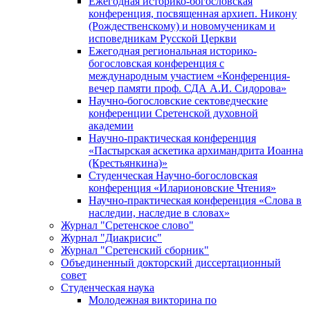
Ежегодная историко-богословская
конференция, посвященная архиеп. Никону
(Рождественскому) и новомученикам и
исповедникам Русской Церкви
Ежегодная региональная историко-
богословская конференция с
международным участием «Конференция-
вечер памяти проф. СДА А.И. Сидорова»
Научно-богословские сектоведческие
конференции Сретенской духовной
академии
Научно-практическая конференция
«Пастырская аскетика архимандрита Иоанна
(Крестьянкина)»
Студенческая Научно-богословская
конференция «Иларионовские Чтения»
Научно-практическая конференция «Cлова в
наследии, наследие в словах»
Журнал "Сретенское слово"
Журнал "Диакрисис"
Журнал "Сретенский сборник"
Объединенный докторский диссертационный
совет
Студенческая наука
Молодежная викторина по