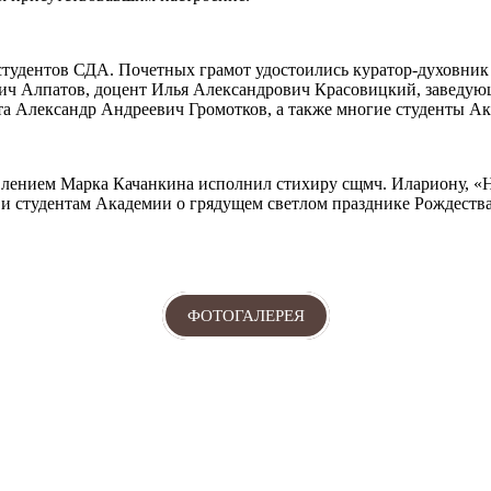
студентов СДА. Почетных грамот удостоились куратор-духовник 
 Алпатов, доцент Илья Александрович Красовицкий, заведующа
та Александр Андреевич Громотков, а также многие студенты А
влением Марка Качанкина исполнил стихиру сщмч. Илариону, «
и студентам Академии о грядущем светлом празднике Рождества
ФОТОГАЛЕРЕЯ