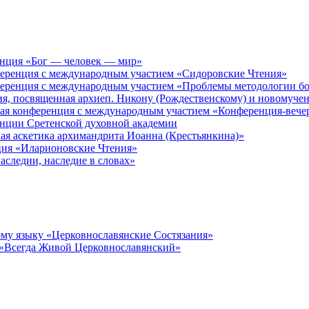
енция «Бог — человек — мир»
ференция с международным участием «Сидоровские Чтения»
ференция с международным участием «Проблемы методологии бо
ия, посвященная архиеп. Никону (Рождественскому) и новомуче
кая конференция с международным участием «Конференция-вече
енции Сретенской духовной академии
ая аскетика архимандрита Иоанна (Крестьянкина)»
ция «Иларионовские Чтения»
аследии, наследие в словах»
му языку «Церковнославянские Состязания»
 «Всегда Живой Церковнославянский»