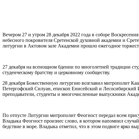
Вечером 27 и утром 28 декабря 2022 года в соборе Воскресе
небесного покровителя Сретенской духовной академии и Срет
литургии в Актовом зале Академии прошло ежегодное торжеств
27 декабря на всенощном бдении по многолетней традиции ст
студенческому братству и церковному сообществу.
28 декабря Божественную литургию возглавил митрополит Ка
Петергофский Силуан, епископ Енисейский и Лесосибирский И
преподаватели, студенты и многочисленные выпускники Акаде
По отпусте Литургии митрополит Феогност передал всем прис
Владыка Феогност произнес слово, в котором напомнил случай
бедствие в море. Владыка отметил, что в этом подвиге ярко в