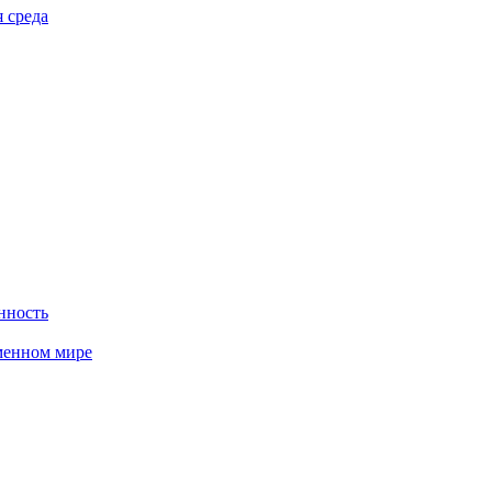
 среда
нность
менном мире