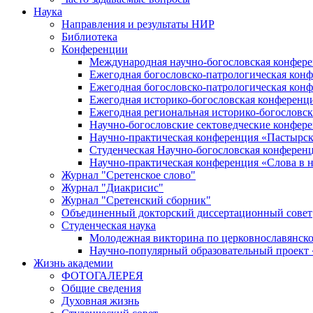
Наука
Направления и результаты НИР
Библиотека
Конференции
Международная научно-богословская конфер
Ежегодная богословско-патрологическая кон
Ежегодная богословско-патрологическая кон
Ежегодная историко-богословская конференц
Ежегодная региональная историко-богословс
Научно-богословские сектоведческие конфер
Научно-практическая конференция «Пастырск
Студенческая Научно-богословская конферен
Научно-практическая конференция «Cлова в н
Журнал "Сретенское слово"
Журнал "Диакрисис"
Журнал "Сретенский сборник"
Объединенный докторский диссертационный совет
Студенческая наука
Молодежная викторина по церковнославянско
Научно-популярный образовательный проект
Жизнь академии
ФОТОГАЛЕРЕЯ
Общие сведения
Духовная жизнь