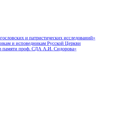
гословских и патристических исследований»
никам и исповедникам Русской Церкви
р памяти проф. СДА А.И. Сидорова»