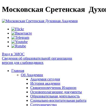
Московская Сретенская
Духо
Вход в ЭИОС
Сведения об образовательной организации
версия для слабовидящих
Главная
Об Академии
Академия сегодня
История академии
Священномученик Иларион
Основополагающие документы
Образовательная деятельность
Социально-воспитательная работа
Сотрудничество