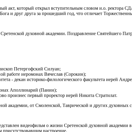
ный акт, который открыл вступительным словом и.о. ректора СД
Бога и друг друга за прошедший год, что отличает Торжественны
с Сретенской духовной академии. Поздравление Святейшего Пат
пископ Петергофский Силуан;
ной работе иеромонах Вячеслав (Сорокин);
тета - декан историко-филологического факультета иерей Андр
монах Аполлинарий (Панин);
ово произнес первый проректор иерей Никита Стратилат.
ной академии, от Смоленской, Таврической и других духовных 
едставлен видеофильм о жизни Сретенской духовной академии в 
м присутствовавшим настроение.