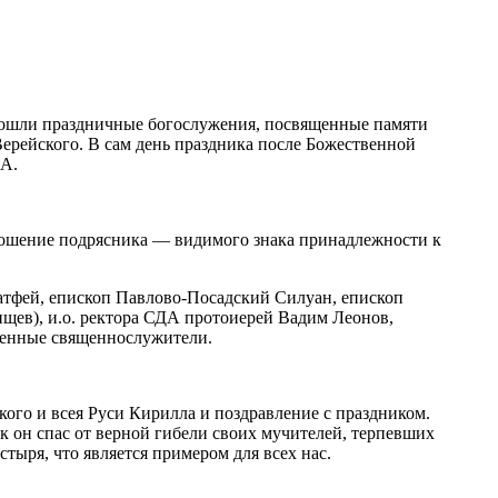
прошли праздничные богослужения, посвященные памяти
ерейского. В сам день праздника после Божественной
ДА.
 ношение подрясника — видимого знака принадлежности к
атфей, епископ Павлово-Посадский Силуан, епископ
щев), и.о. ректора СДА протоиерей Вадим Леонов,
шенные священнослужители.
го и всея Руси Кирилла и поздравление с праздником.
 он спас от верной гибели своих мучителей, терпевших
стыря, что является примером для всех нас.