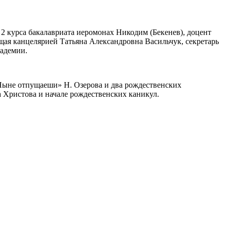
2 курса бакалавриата иеромонах Никодим (Бекенев), доцент
я канцелярией Татьяна Александровна Васильчук, секретарь
кадемии.
Ныне отпущаеши» Н. Озерова и два рождественских
 Христова и начале рождественских каникул.