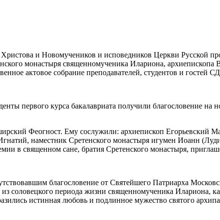
ния Христова и Новомучеников и исповедников Церкви Русской 
енского монастыря священномученика Илариона, архиепископа В
енное актовое собрание преподавателей, студентов и гостей С
уденты первого курса бакалавриата получили благословение на
ширский Феогност. Ему сослужили: архиепископ Егорьевский М
гнатий, наместник Сретенского монастыря игумен Иоанн (Луди
мии в священном сане, братия Сретенского монастыря, пригла
утствовавшим благословение от Святейшего Патриарха Московско
 из соловецкого периода жизни священномученика Илариона, как
ыразились истинная любовь и подлинное мужество святого архипа