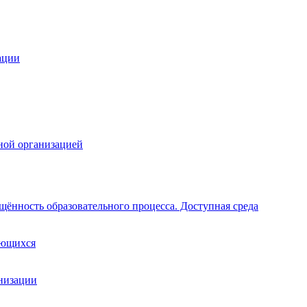
ации
ной организацией
щённость образовательного процесса. Доступная среда
ающихся
анизации