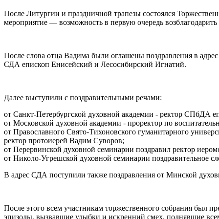
После Литургии и праздничной трапезы состоялся Торжествен
мероприятие — возможность в первую очередь возблагодарить 
После слова отца Вадима были оглашены поздравления в адре
СДА епископ Енисейский и Лесосибирский Игнатий.
Далее выступили с поздравительными речами:
от Санкт-Петербургской духовной академии - ректор СПбДА е
от Московской духовной академии - проректор по воспитатель
от Православного Свято-Тихоновского гуманитарного универси
ректор протоиерей Вадим Суворов;
от Перервинской духовной семинарии поздравил ректор иеро
от Николо-Угрешской духовной семинарии поздравительное сл
В адрес СДА поступили также поздравления от Минской духов
После этого всем участникам торжественного собрания был пр
эпизоды, вызвавшие улыбки и искренний смех, поднявшие все