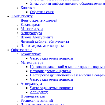
Электронная информационно-образовательная
Контакты
Обратная связь
Абитуриенту
День открытых дверей
Бакалавриат
Магистратура
Аспирантура
Школа Абитуриента
Личный кабинет абитуриента
Часто задаваемые вопросы
Образование
Бакалавриат
Часто задаваемые вопросы
Магистратура
Церковнославянский язык: история и совреме
История древней Церкви
Пастырское душепопечение и миссия в совре
Часто задаваемые вопросы
Аспирантура
Часто задаваемые вопросы
Аспиранту
Преподаватели
Расписание занятий
Часто задаваемые вопросы