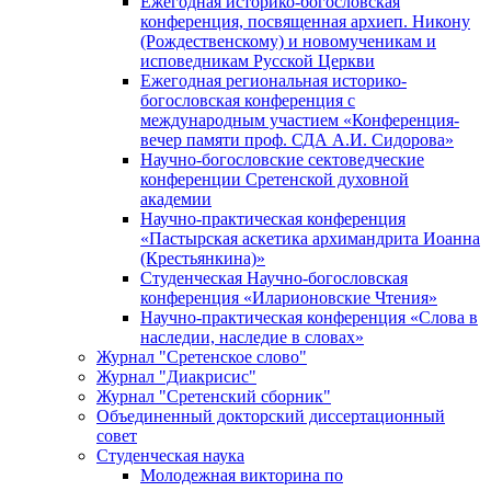
Ежегодная историко-богословская
конференция, посвященная архиеп. Никону
(Рождественскому) и новомученикам и
исповедникам Русской Церкви
Ежегодная региональная историко-
богословская конференция с
международным участием «Конференция-
вечер памяти проф. СДА А.И. Сидорова»
Научно-богословские сектоведческие
конференции Сретенской духовной
академии
Научно-практическая конференция
«Пастырская аскетика архимандрита Иоанна
(Крестьянкина)»
Студенческая Научно-богословская
конференция «Иларионовские Чтения»
Научно-практическая конференция «Cлова в
наследии, наследие в словах»
Журнал "Сретенское слово"
Журнал "Диакрисис"
Журнал "Сретенский сборник"
Объединенный докторский диссертационный
совет
Студенческая наука
Молодежная викторина по