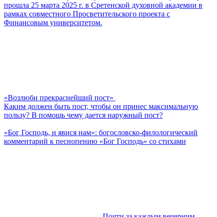
прошла 25 марта 2025 г. в Сретенской духовной академии в
рамках совместного Просветительского проекта с
Финансовым университетом.
«Возлюби прекраснейший пост»
Каким должен быть пост, чтобы он принес максимальную
пользу? В помощь чему дается наружный пост?
«Бог Господь, и явися нам»: богословско-филологический
комментарий к песнопению «Бог Господь» со стихами
Почти за каждым вечерним