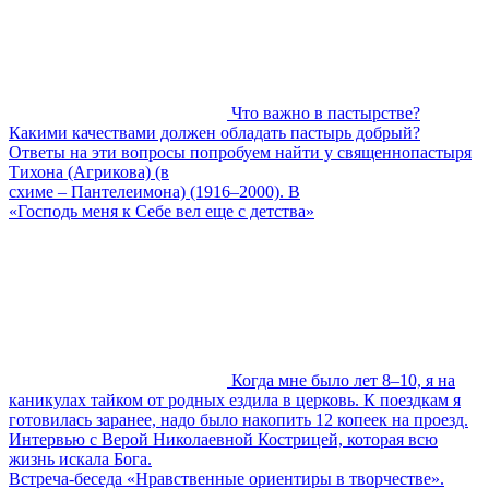
Что важно в пастырстве?
Какими качествами должен обладать пастырь добрый?
Ответы на эти вопросы попробуем найти у священнопастыря
Тихона (Агрикова) (в
схиме – Пантелеимона) (1916–2000). В
«Господь меня к Себе вел еще с детства»
Когда мне было лет 8–10, я на
каникулах тайком от родных ездила в церковь. К поездкам я
готовилась заранее, надо было накопить 12 копеек на проезд.
Интервью с Верой Николаевной Кострицей, которая всю
жизнь искала Бога.
Встреча-беседа «Нравственные ориентиры в творчестве».