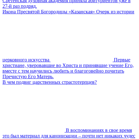
Сретенская духовная академия приняла абитуриентов уже в
27-й раз подряд.
Икона Пресвятой Богородицы «Казанская» Очерк из истории
церковного искусства
Первые
христиане, уверовавшие во Христа и принявшие учение Его,
вместе с тем научились любить и благоговейно почитать
Пречистую Его Матерь.
В чем подвиг царственных страстотерпцев?
В воспоминаниях в свое время
это был материал для канонизации – почти нет никаких чудес