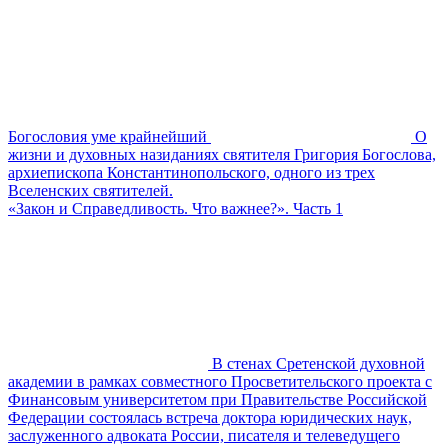
Богословия уме крайнейший
О
жизни и духовных назиданиях святителя Григория Богослова,
архиепископа Константинопольского, одного из трех
Вселенских святителей.
«Закон и Справедливость. Что важнее?». Часть 1
В стенах Сретенской духовной
академии в рамках совместного Просветительского проекта с
Финансовым университетом при Правительстве Российской
Федерации состоялась встреча доктора юридических наук,
заслуженного адвоката России, писателя и телеведущего