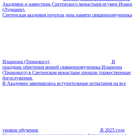
Академии и наместник Сретенского монастыря игумен Иоанн
(Лудищев).
Сретенская академия почтила день памяти священномученика
Илариона (Троицкого)
В
праздник обретения мощей священномученика Илариона
(Троицкого) в Сретенском монастыре прошли торжественные
богослужения.
В Академии завершились вступительные испытания на все
уровни обучения
В 2025 году