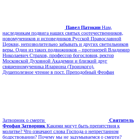
Павел Патокин
Нам,
наследникам подвига наших святых соотечественников,
новомучеников и исповедников Русской Православной
Церкви, непозволительно забывать и других светильников
веры. Один из таких подвижников – протоиерей Владимир
Николаевич Страхов, профессор богословия, ректор
Московской Духовной Академии и близкий друг
священномученика Илариона (Троицкого).
Душеполезное чтение в пост. Преподобный Феофан
Затворник о смерти
Святитель
Феофан Затворник
Какими могут быть препятствия к
молитве? Что означают слова Господа о непрестанном
бодрствовании? Почему мы не задумываемся о смерти?