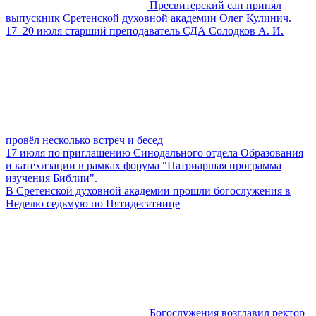
Пресвитерский сан принял
выпускник Сретенской духовной академии Олег Кулинич.
17–20 июля старший преподаватель СДА Солодков А. И.
провёл несколько встреч и бесед
17 июля по приглашению Синодального отдела Образования
и катехизации в рамках форума "Патриаршая программа
изучения Библии".
В Сретенской духовной академии прошли богослужения в
Неделю седьмую по Пятидесятнице
Богослужения возглавил ректор