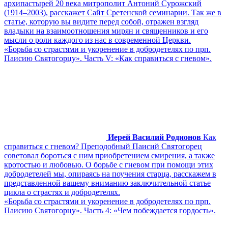
архипастырей 20 века митрополит Антоний Сурожский
(1914–2003), расскажет Сайт Сретенской семинарии. Так же в
статье, которую вы видите перед собой, отражен взгляд
владыки на взаимоотношения мирян и священников и его
мысли о роли каждого из нас в современной Церкви.
«Борьба со страстями и укоренение в добродетелях по прп.
Паисию Святогорцу». Часть V: «Как справиться с гневом».
Иерей Василий Родионов
Как
справиться с гневом? Преподобный Паисий Святогорец
советовал бороться с ним приобретением смирения, а также
кротостью и любовью. О борьбе с гневом при помощи этих
добродетелей мы, опираясь на поучения старца, расскажем в
представленной вашему вниманию заключительной статье
цикла о страстях и добродетелях.
«Борьба со страстями и укоренение в добродетелях по прп.
Паисию Святогорцу». Часть 4: «Чем побеждается гордость».