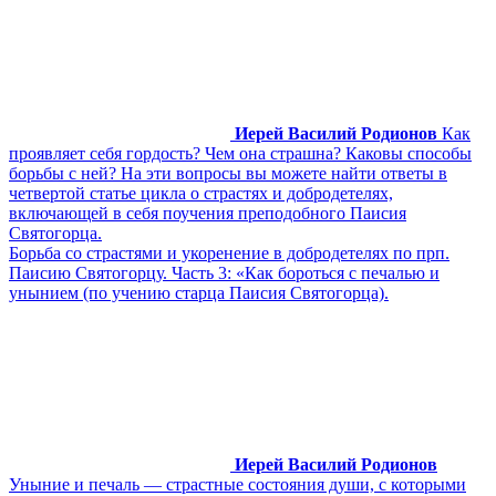
Иерей Василий Родионов
Как
проявляет себя гордость? Чем она страшна? Каковы способы
борьбы с ней? На эти вопросы вы можете найти ответы в
четвертой статье цикла о страстях и добродетелях,
включающей в себя поучения преподобного Паисия
Святогорца.
Борьба со страстями и укоренение в добродетелях по прп.
Паисию Святогорцу. Часть 3: «Как бороться с печалью и
унынием (по учению старца Паисия Святогорца).
Иерей Василий Родионов
Уныние и печаль — страстные состояния души, с которыми