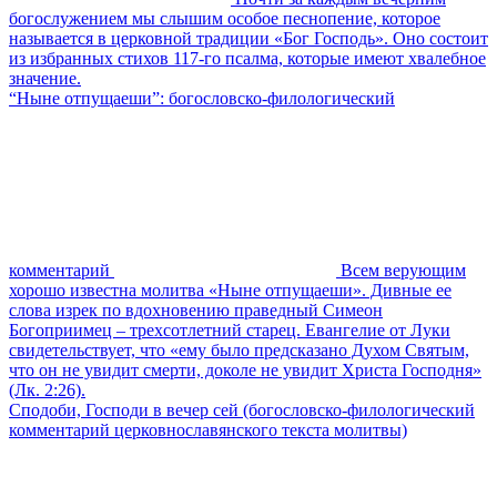
богослужением мы слышим особое песнопение, которое
называется в церковной традиции «Бог Господь». Оно состоит
из избранных стихов 117-го псалма, которые имеют хвалебное
значение.
“Ныне отпущаеши”: богословско-филологический
комментарий
Всем верующим
хорошо известна молитва «Ныне отпущаеши». Дивные ее
слова изрек по вдохновению праведный Симеон
Богоприимец – трехсотлетний старец. Евангелие от Луки
свидетельствует, что «ему было предсказано Духом Святым,
что он не увидит смерти, доколе не увидит Христа Господня»
(Лк. 2:26).
Сподоби, Господи в вечер сей (богословско-филологический
комментарий церковнославянского текста молитвы)