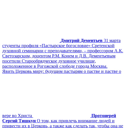
Дмитрий Дементьев
31 марта
студенты профиля «Пастырское богословие» Сретенской
духовной семинарии с преподавателями, – профессором А.К.
Светозарским, доцентом Р.М. Конем и Д.В. Дементьевым
посетили Старообрядческое духовное училище,
расположенное в Рогожской слободе города Москвы.
Явить Церковь миру: будущим пастырям о пастве и пастве о
вере во Христа
Протоиерей
Сергий Тишкун
О том, как привлечь внимание людей и
привести их в Церковь, а также как сделать так, чтобы она не