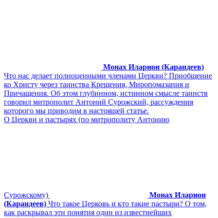
Монах Иларион (Карандеев)
Что нас делает полноценными членами Церкви? Приобщение
ко Христу через таинства Крещения, Миропомазания и
Причащения. Об этом глубинном, истинном смысле таинств
говорил митрополит Антоний Сурожский, рассуждения
которого мы приводим в настоящей статье.
О Церкви и пастырях (по митрополиту Антонию
Сурожскому)
Монах Иларион
(Карандеев)
Что такое Церковь и кто такие пастыри? О том,
как раскрывал эти понятия один из известнейших