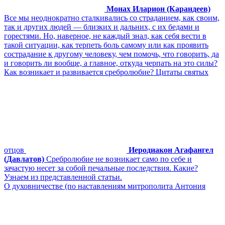
Монах Иларион (Карандеев)
Все мы неоднократно сталкивались со страданием, как своим,
так и других людей — близких и дальних, с их бедами и
горестями. Но, наверное, не каждый знал, как себя вести в
такой ситуации, как терпеть боль самому или как проявить
сострадание к другому человеку, чем помочь, что говорить, да
и говорить ли вообще, а главное, откуда черпать на это силы?
Как возникает и развивается сребролюбие? Цитаты святых
отцов
Иеродиакон Агафангел
(Давлатов)
Сребролюбие не возникает само по себе и
зачастую несет за собой печальные последствия. Какие?
Узнаем из представленной статьи.
О духовничестве (по наставлениям митрополита Антония