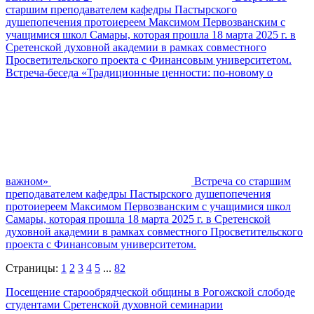
старшим преподавателем кафедры Пастырского
душепопечения протоиереем Максимом Первозванским с
учащимися школ Самары, которая прошла 18 марта 2025 г. в
Сретенской духовной академии в рамках совместного
Просветительского проекта с Финансовым университетом.
Встреча-беседа «Традиционные ценности: по-новому о
важном»
Встреча со старшим
преподавателем кафедры Пастырского душепопечения
протоиереем Максимом Первозванским с учащимися школ
Самары, которая прошла 18 марта 2025 г. в Сретенской
духовной академии в рамках совместного Просветительского
проекта с Финансовым университетом.
Страницы:
1
2
3
4
5
...
82
Посещение старообрядческой общины в Рогожской слободе
студентами Сретенской духовной семинарии