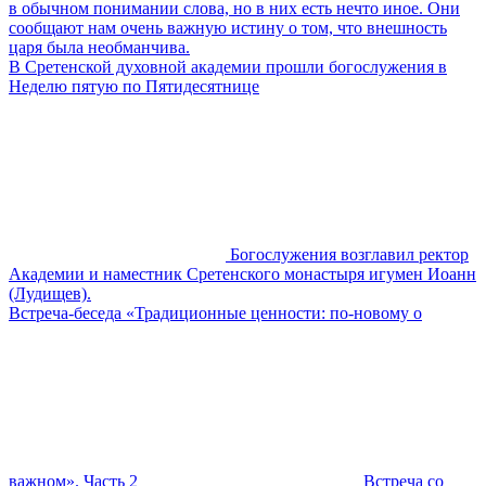
в обычном понимании слова, но в них есть нечто иное. Они
сообщают нам очень важную истину о том, что внешность
царя была необманчива.
В Сретенской духовной академии прошли богослужения в
Неделю пятую по Пятидесятнице
Богослужения возглавил ректор
Академии и наместник Сретенского монастыря игумен Иоанн
(Лудищев).
Встреча-беседа «Традиционные ценности: по-новому о
важном». Часть 2
Встреча со