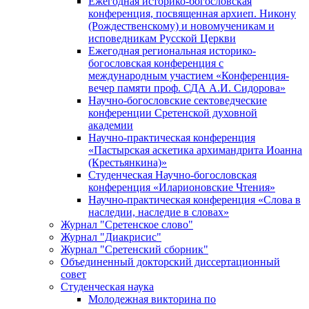
Ежегодная историко-богословская
конференция, посвященная архиеп. Никону
(Рождественскому) и новомученикам и
исповедникам Русской Церкви
Ежегодная региональная историко-
богословская конференция с
международным участием «Конференция-
вечер памяти проф. СДА А.И. Сидорова»
Научно-богословские сектоведческие
конференции Сретенской духовной
академии
Научно-практическая конференция
«Пастырская аскетика архимандрита Иоанна
(Крестьянкина)»
Студенческая Научно-богословская
конференция «Иларионовские Чтения»
Научно-практическая конференция «Cлова в
наследии, наследие в словах»
Журнал "Сретенское слово"
Журнал "Диакрисис"
Журнал "Сретенский сборник"
Объединенный докторский диссертационный
совет
Студенческая наука
Молодежная викторина по