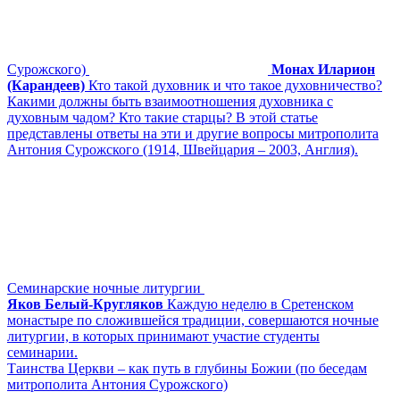
Сурожского)
Монах Иларион
(Карандеев)
Кто такой духовник и что такое духовничество?
Какими должны быть взаимоотношения духовника с
духовным чадом? Кто такие старцы? В этой статье
представлены ответы на эти и другие вопросы митрополита
Антония Сурожского (1914, Швейцария – 2003, Англия).
Семинарские ночные литургии
Яков Белый-Кругляков
Каждую неделю в Сретенском
монастыре по сложившейся традиции, совершаются ночные
литургии, в которых принимают участие студенты
семинарии.
Таинства Церкви – как путь в глубины Божии (по беседам
митрополита Антония Сурожского)