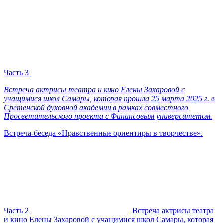
Часть 3
Встреча актрисы театра и кино Елены Захаровой с
учащимися школ Самары, которая прошла 25 марта 2025 г. в
Сретенской духовной академии в рамках совместного
Просветительского проекта с Финансовым университетом.
Встреча-беседа «Нравственные ориентиры в творчестве».
Часть 2
Встреча актрисы театра
и кино Елены Захаровой с учащимися школ Самары, которая