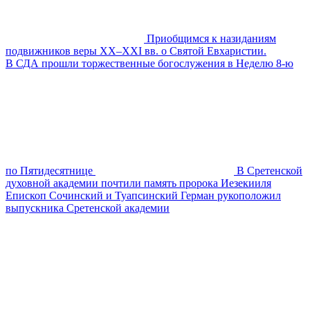
Приобщимся к назиданиям
подвижников веры XX–XXI вв. о Святой Евхаристии.
В СДА прошли торжественные богослужения в Неделю 8-ю
по Пятидесятнице
В Сретенской
духовной академии почтили память пророка Иезекииля
Епископ Сочинский и Туапсинский Герман рукоположил
выпускника Сретенской академии