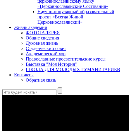
церковнославянскому языку
«Церковнославянские Состязания»
Научно-популярный образовательный
проект «Всегда Живой
Церковнославянский»
Жизнь академии
ФОТОГАЛЕРЕЯ
Общие сведения
Духовная жизнь
Студенческий совет
Академический хор
Православные просветительские курсы
Выставка "Моя История"
ШКОЛА ДЛЯ МОЛОДЫХ ГУМАНИТАРИЕВ
Контакты
Обратная связь
Святые страстотерпцы Борис и Глеб: к истории канонизации
и написания житий
Первыми русскими святыми, прославленными Церковью,
стали благоверные князья Борис и Глеб.
Праведный Феодор Ушаков: «Смерть предпочитаю я
бесчестному служению»
В Федоре Ушакове гармонично соединились железная