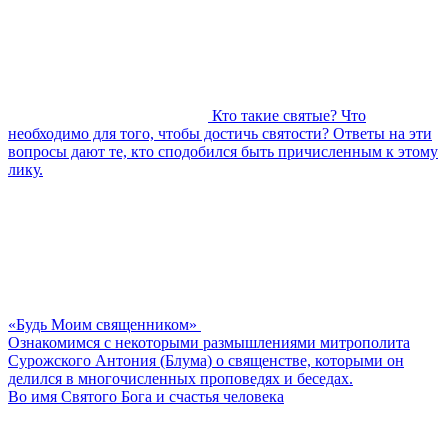
Кто такие святые? Что
необходимо для того, чтобы достичь святости? Ответы на эти
вопросы дают те, кто сподобился быть причисленным к этому
лику.
«Будь Моим священником»
Ознакомимся с некоторыми размышлениями митрополита
Сурожского Антония (Блума) о священстве, которыми он
делился в многочисленных проповедях и беседах.
Во имя Святого Бога и счастья человека