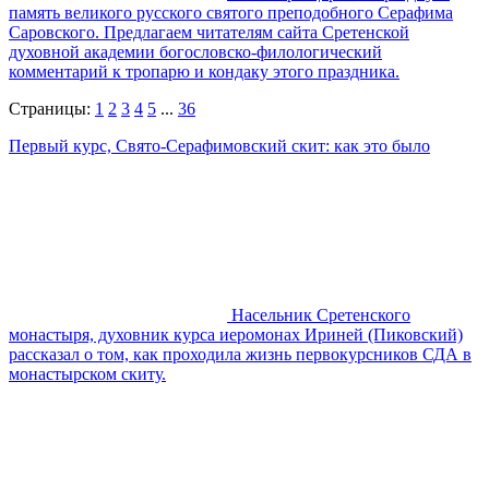
память великого русского святого преподобного Серафима
Саровского. Предлагаем читателям сайта Сретенской
духовной академии богословско-филологический
комментарий к тропарю и кондаку этого праздника.
Страницы:
1
2
3
4
5
...
36
Первый курс, Свято-Серафимовский скит: как это было
Насельник Сретенского
монастыря, духовник курса иеромонах Ириней (Пиковский)
рассказал о том, как проходила жизнь первокурсников СДА в
монастырском скиту.