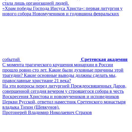
стала лишь организацией людей.
«Храм победы Господа Иисуса Христа»: первая литургия у
нового собора Новомучеников и годовщина февральских
событий
Сретенская академия
С момента трагического крушения монархии в России
прошло ровно сто лет. Какие были духовные причины этой
трагедии? Какие основные выводы должны сделать мы,
православные христиане 21 века?
На эти вопросы перед литургией Преждеосвященных Даров,
совершенной сегодня вечером у строящегося собора в честь
Воскресения Христова и новомучеников и исповедников
Церкви Русской, ответил наместник Сретенского монастыря
владыка Тихон (Шевкунов).
Протоиерей Владимир Николаевич Страхов