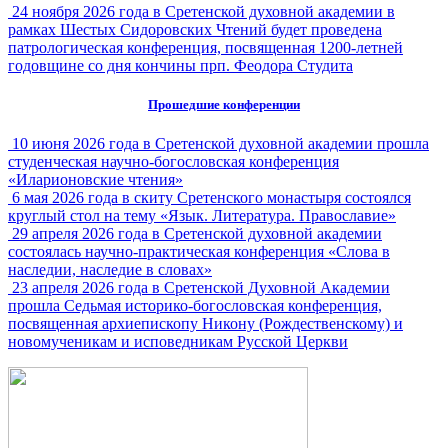
24 ноября 2026 года в Сретенской духовной академии в
рамках Шестых Сидоровских Чтений будет проведена
патрологическая конференция, посвященная 1200-летней
годовщине со дня кончины прп. Феодора Студита
Прошедшие конференции
10 июня 2026 года в Сретенской духовной академии прошла
студенческая научно-богословская конференция
«Иларионовские чтения»
6 мая 2026 года в скиту Сретенского монастыря состоялся
круглый стол на тему «Язык. Литература. Православие»
29 апреля 2026 года в Сретенской духовной академии
состоялась научно-практическая конференция «Слова в
наследии, наследие в словах»
23 апреля 2026 года в Сретенской Духовной Академии
прошла Седьмая историко-богословская конференция,
посвященная архиепископу Никону (Рождественскому) и
новомученикам и исповедникам Русской Церкви