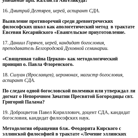
утешение
прп. Каллиста Ангеликуда?
16.
Дмитрий Дегтярев, иерей, аспирант СДА.
Выявление противоречий среди древнегреческих
философских школ как апологетический метод в трактате
Евсевия Кесарийского «Евангельское приуготовление
.
17.
Даниил Горячев, иерей, кандидат богословия,
преподаватель Белгородской Духовной семинарии.
«Священная тайна Церкви» как методологический
принцип о. Павла Флоренского.
18.
Силуан (Ярославцев), иеромонах, магистр богословия,
аспирант СДА.
По следам одной богословской полемики или утверждал ли
догмат о Непорочном Зачатии Пресвятой Богородицы свт.
Григорий Палама?
19. Доброцветов Павел Кириллович, доцент СДА, кандидат
богословия, кандидат философских наук.
Методология обращения блж. Феодорита Кирского с
эллинской философией в трактате «Лечение эллинских