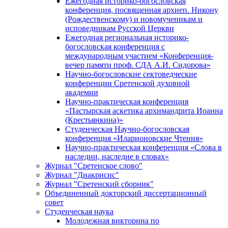
Ежегодная историко-богословская
конференция, посвященная архиеп. Никону
(Рождественскому) и новомученикам и
исповедникам Русской Церкви
Ежегодная региональная историко-
богословская конференция с
международным участием «Конференция-
вечер памяти проф. СДА А.И. Сидорова»
Научно-богословские сектоведческие
конференции Сретенской духовной
академии
Научно-практическая конференция
«Пастырская аскетика архимандрита Иоанна
(Крестьянкина)»
Студенческая Научно-богословская
конференция «Иларионовские Чтения»
Научно-практическая конференция «Cлова в
наследии, наследие в словах»
Журнал "Сретенское слово"
Журнал "Диакрисис"
Журнал "Сретенский сборник"
Объединенный докторский диссертационный
совет
Студенческая наука
Молодежная викторина по