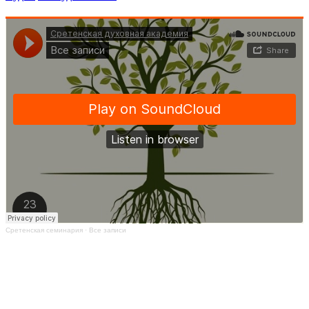
Сретенская семинария
·
Все записи