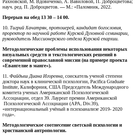
Рахновской, М. Вдовиченко, А. Вавиловой, П. Доброцветова;
науч. ред. П. Доброцветов.
—
М.: «Паломник, 2022.
Перерыв на обед 13 30 – 14 00.
10.
Тигрий Хачатрян, протоиерей, кандидат богословия,
проректор по научной работе Курской Духовной семинарии,
руководитель Миссионерского отдела Курской епархии.
Методологические проблемы использования некоторых
визуальных средств и текстологических решений в
современной православной миссии (на примере проекта
«Евангелие в манге»).
11.
Файдыш Диана Игоревна,
соискатель ученой степени
доктора наук в клинической психологии, Pacifica Graduate
Institute, Калифорния, США Председатель Международного
комитета ученых Американской Психологической
Ассоциации, отдел 39. Лауреат премии Американской
Психологической Ассоциации (АРА, Div.39),
«интернациональный учёный в психоанализе 2019- 2020
года».
Методологическое соотнесение светской психологии и
христианской антропологии.