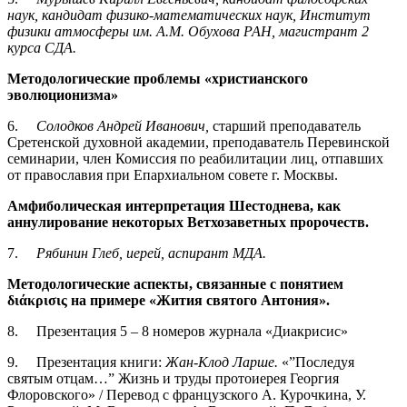
наук,
кандидат физико-математических наук, Институт
физики атмосферы им. А.М. Обухова РАН,
магистрант 2
курса СДА.
Методологические проблемы «христианского
эволюционизма»
6.
Солодков Андрей Иванович,
старший преподаватель
Сретенской духовной академии, преподаватель Перевинской
семинарии, член Комиссия по реабилитации лиц, отпавших
от православия при Епархиальном совете г. Москвы.
Амфиболическая интерпретация Шестоднева, как
аннулирование некоторых Ветхозаветных пророчеств.
7.
Рябинин Глеб, иерей, аспирант МДА.
Методологические аспекты, связанные с понятием
διάκρισις на примере «Жития святого Антония».
8. Презентация 5 – 8 номеров журнала «Диакрисис»
9. Презентация книги:
Жан-Клод Ларше.
«
”Последуя
святым отцам…” Жизнь и труды протоиерея Георгия
Флоровского
» / Перевод с французского
А. Курочкина, У.