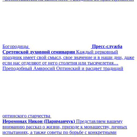
Богородицы
Пресс-служба
Сретенской духовной семинарии
Каждый церковный
праздник имеет свой смысл, свое значение и в наши дни, даже
если нас отделяют от него столетия или тысячелетия…
Преподобный Амвросий Оптинский и расцвет традиций
оптинского старчества
Иеромонах Никон (Париманчук)
Представляем вашему
вниманию рассказ о жизни, приходе к монашеству, личных
испытаниях, а также советы по борьбе с конкретными