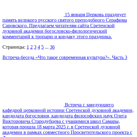
15 января Церковь празднует
память великого русского святого преподобного Серафима
Саровского. Предлагаем читателям сайта Сретенской
духовной академии богословско-филологический
комментарий к тропарю и кондаку этого праздника.
Страницы:
1
2
3
4
5
...
36
Встреча-беседа «Что такое современная культура?». Часть 3
Встреча с заведующего
кафедрой церковной истории Сретенской духовной академии,
кандидата богословия, кандидата философских наук Олега
Викторовича Стародубцева с учащимися школ Самары,
которая прошла 18 марта 2025 г. в Сретенской духовной
академии в рамках совместного Просветительского проекта с