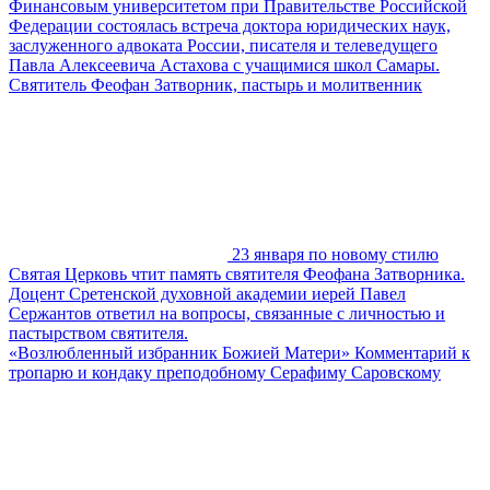
Финансовым университетом при Правительстве Российской
Федерации состоялась встреча доктора юридических наук,
заслуженного адвоката России, писателя и телеведущего
Павла Алексеевича Астахова с учащимися школ Самары.
Святитель Феофан Затворник, пастырь и молитвенник
23 января по новому стилю
Святая Церковь чтит память святителя Феофана Затворника.
Доцент Сретенской духовной академии иерей Павел
Сержантов ответил на вопросы, связанные с личностью и
пастырством святителя.
«Возлюбленный избранник Божией Матери» Комментарий к
тропарю и кондаку преподобному Серафиму Саровскому