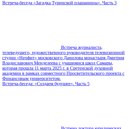
Встреча-беседа «Загадка Туринской плащаницы». Часть 3
Встреча журналиста,
телеведущего, художественного руководителя телевизионной
студии «Неофит» московского Данилова монастыря Дмитрия
Владиславович Менделеева с учащимися школ Самары,
которая прошла 11 марта 2025 г. в Сретенской духовной
академии в рамках совместного Просветительского проекта с
Финансовым университетом.
Встреча-беседа: «Создаем будущее». Часть 5
Встреча доктора юридических