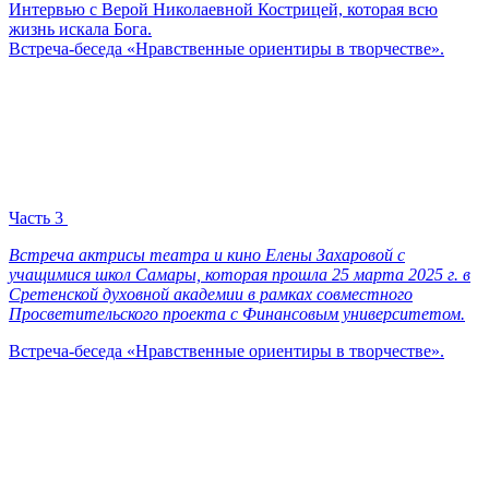
Интервью с Верой Николаевной Кострицей, которая всю
жизнь искала Бога.
Встреча-беседа «Нравственные ориентиры в творчестве».
Часть 3
Встреча актрисы театра и кино Елены Захаровой с
учащимися школ Самары, которая прошла 25 марта 2025 г. в
Сретенской духовной академии в рамках совместного
Просветительского проекта с Финансовым университетом.
Встреча-беседа «Нравственные ориентиры в творчестве».