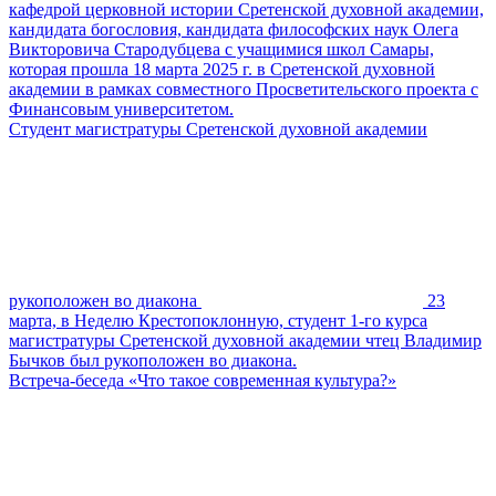
кафедрой церковной истории Сретенской духовной академии,
кандидата богословия, кандидата философских наук Олега
Викторовича Стародубцева с учащимися школ Самары,
которая прошла 18 марта 2025 г. в Сретенской духовной
академии в рамках совместного Просветительского проекта с
Финансовым университетом.
Студент магистратуры Сретенской духовной академии
рукоположен во диакона
23
марта, в Неделю Крестопоклонную, студент 1-го курса
магистратуры Сретенской духовной академии чтец Владимир
Бычков был рукоположен во диакона.
Встреча-беседа «Что такое современная культура?»