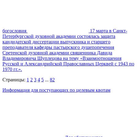
богословия
17 марта в Санкт-
Петербургской духовной академии состоялась защита
кандидатской диссертации выпускника и старшего
преподавателя кафедры пастырского душепопечения
Сретенской духовной академии священника Давида
Владимировича Шуплецова на тему «Взаимоотношения
Русской и Александрийской Православных Церквей с 1943 по
1970 гг.».
Страницы:
1
2
3
4
5
...
82
Информация для поступающих по целевым квотам