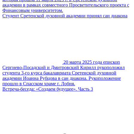
академии в рамках совместного Просветительского проекта с
Финансовым университетом.
Студент Сретенской духовной академии принял сан диакона
20 марта 2025 года епископ
Сергиево-Посадский и Дмитровский Кирилл рукоположил
студента 3-го курса бакалавриата Сретенской духовной
академии Иоанна Рубцова в сан диакона. Рукоположение
прошло в Спасском храме г. Лобня.
Встреча-беседа: «Создаем будущее». Часть 3