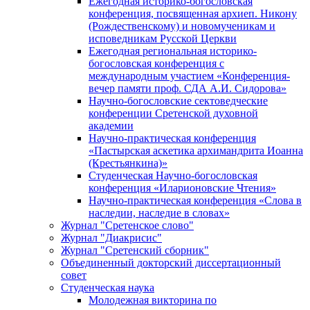
Ежегодная историко-богословская
конференция, посвященная архиеп. Никону
(Рождественскому) и новомученикам и
исповедникам Русской Церкви
Ежегодная региональная историко-
богословская конференция с
международным участием «Конференция-
вечер памяти проф. СДА А.И. Сидорова»
Научно-богословские сектоведческие
конференции Сретенской духовной
академии
Научно-практическая конференция
«Пастырская аскетика архимандрита Иоанна
(Крестьянкина)»
Студенческая Научно-богословская
конференция «Иларионовские Чтения»
Научно-практическая конференция «Cлова в
наследии, наследие в словах»
Журнал "Сретенское слово"
Журнал "Диакрисис"
Журнал "Сретенский сборник"
Объединенный докторский диссертационный
совет
Студенческая наука
Молодежная викторина по