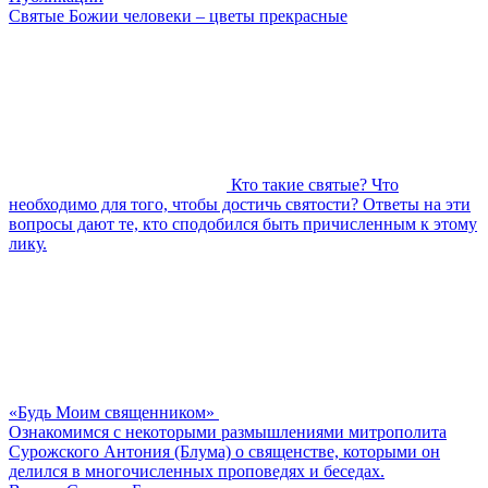
Святые Божии человеки – цветы прекрасные
Кто такие святые? Что
необходимо для того, чтобы достичь святости? Ответы на эти
вопросы дают те, кто сподобился быть причисленным к этому
лику.
«Будь Моим священником»
Ознакомимся с некоторыми размышлениями митрополита
Сурожского Антония (Блума) о священстве, которыми он
делился в многочисленных проповедях и беседах.