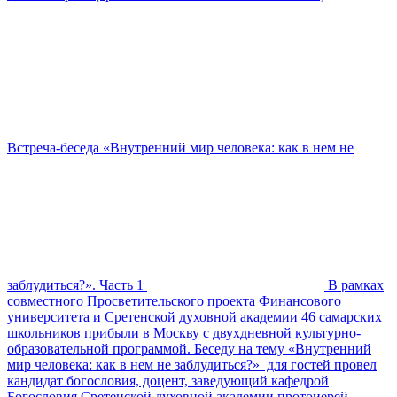
Встреча-беседа «Внутренний мир человека: как в нем не
заблудиться?». Часть 1
В рамках
совместного Просветительского проекта Финансового
университета и Сретенской духовной академии 46 самарских
школьников прибыли в Москву с двухдневной культурно-
образовательной программой. Беседу на тему «Внутренний
мир человека: как в нем не заблудиться?» для гостей провел
кандидат богословия, доцент, заведующий кафедрой
Богословия Сретенской духовной академии протоиерей