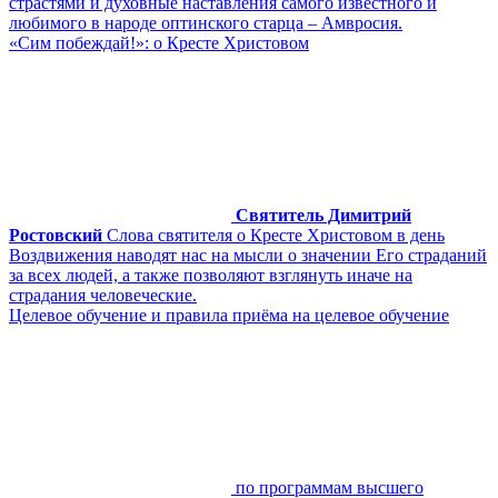
страстями и духовные наставления самого известного и
любимого в народе оптинского старца – Амвросия.
«Сим побеждай!»: о Кресте Христовом
Святитель Димитрий
Ростовский
Слова святителя о Кресте Христовом в день
Воздвижения наводят нас на мысли о значении Его страданий
за всех людей, а также позволяют взглянуть иначе на
страдания человеческие.
Целевое обучение и правила приёма на целевое обучение
по программам высшего