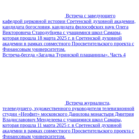
Встреча с заведующего
кафедрой церковной истории Сретенской духовной академии,
кандидата богословия, кандидата философских наук Олега
Викторовича Стародубцева с учащимися школ Самары,
которая прошла 18 марта 2025 г. в Сретенской духовной
академии в рамках совместного Просветительского проекта с
Финансовым университетом.
Встреча-беседа «Загадка Туринской плащаницы». Часть 4
Встреча журналиста,
телеведущего, художественного руководителя телевизионной
студии «Неофит» московского Данилова монастыря Дмитрия
Владиславович Менделеева с учащимися школ Самары,
которая прошла 11 марта 2025 г. в Сретенской духовной
академии в рамках совместного Просветительского проекта с
Финансовым университетом.