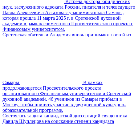
Встреча доктора юридических
наук, заслуженного адвоката России, писателя и телеведущего
Павла Алексеевича Астахова с учащимися школ Самары,
которая прошла 11 марта 2025 г. в Сретенской духовной
академии в рамках совместного Просветительского проекта с
Финансовым университетом.
Сретенская обитель и Академия вновь принимают гостей из
Самары
В рамках
продолжающегося Просветительского проекта,
организованного Финансовым университетом и Сретенской
духовной академией, 46 учеников из Самары прибыли в
Москву, чтобы принять участие в двухдневной культурно-
образовательной программе.
Состоялась защита кандидатской диссертаций священника
Давида Шуплецова на соискание степени кандидата