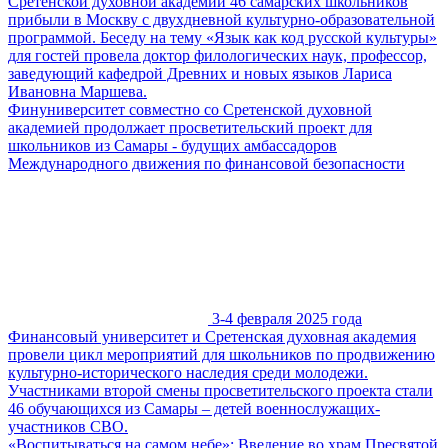
Сретенской духовной академии 46 самарских школьников
прибыли в Москву с двухдневной культурно-образовательной
программой. Беседу на тему «Язык как код русской культуры»
для гостей провела доктор филологических наук, профессор,
заведующий кафедрой Древних и новых языков Лариса
Ивановна Маршева.
Финуниверситет совместно со Сретенской духовной
академией продолжает просветительский проект для
школьников из Самары - будущих амбассадоров
Международного движения по финансовой безопасности
3-4 февраля 2025 года
Финансовый университет и Сретенская духовная академия
провели цикл мероприятий для школьников по продвижению
культурно-исторического наследия среди молодежи.
Участниками второй смены просветительского проекта стали
46 обучающихся из Самары – детей военнослужащих-
участников СВО.
«Воспитываться на самом небе»: Введение во храм Пресвятой