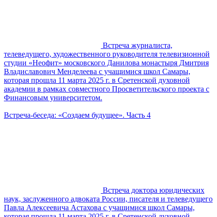
Встреча журналиста,
телеведущего, художественного руководителя телевизионной
студии «Неофит» московского Данилова монастыря Дмитрия
Владиславович Менделеева с учащимися школ Самары,
которая прошла 11 марта 2025 г. в Сретенской духовной
академии в рамках совместного Просветительского проекта с
Финансовым университетом.
Встреча-беседа: «Создаем будущее». Часть 4
Встреча доктора юридических
наук, заслуженного адвоката России, писателя и телеведущего
Павла Алексеевича Астахова с учащимися школ Самары,
которая прошла 11 марта 2025 г. в Сретенской духовной