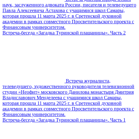
наук, заслуженного адвоката России, писателя и телеведущего
Павла Алексеевича Астахова с учащимися школ Самары,
которая прошла 11 марта 2025 г. в Сретенской духовной
академии в рамках совместного Просветительского проекта с
Финансовым университетом.
Встреча-беседа «Загадка Туринской плащаницы». Часть 2
Встреча журналиста,
телеведущего, художественного руководителя телевизионной
студии «Неофит» московского Данилова монастыря Дмитрия
Владиславович Менделеева с учащимися школ Самары,
которая прошла 11 марта 2025 г. в Сретенской духовной
академии в рамках совместного Просветительского проекта с
Финансовым университетом.
Встреча-беседа «Загадка Туринской плащаницы». Часть 1