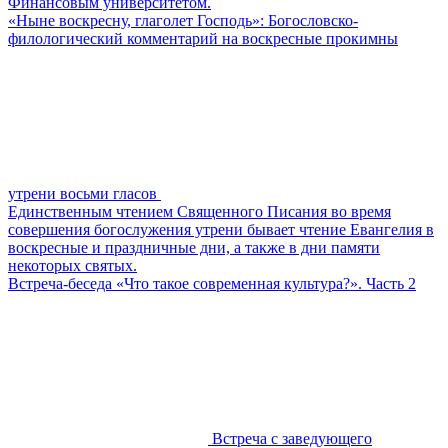
Финансовым университетом.
«Ныне воскресну, глаголет Господь»: Богословско-
филологический комментарий на воскресные прокимны
утрени восьми гласов
Единственным чтением Священного Писания во время
совершения богослужения утрени бывает чтение Евангелия в
воскресные и праздничные дни, а также в дни памяти
некоторых святых.
Встреча-беседа «Что такое современная культура?». Часть 2
Встреча с заведующего