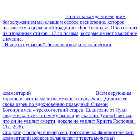
Почти за каждым вечерним
богослужением мы слышим особое песнопение, которое
называется в церковной традиции «Бог Господь». Оно состоит
из избранных стихов 117-го псалма, которые имеют хвалебное
значение.
“Ныне отпущаеши”: богословско-филологический
комментарий
Всем верующим
хорошо известна молитва «Ныне отпущаеши». Дивные ее
слова изрек по вдохновению праведный Симеон
Богоприимец – трехсотлетний старец. Евангелие от Луки
свидетельствует, что «ему было предсказано Духом Святым,
что он не увидит смерти, доколе не увидит Христа Господня»
(Лк. 2:26).
Сподоби, Господи в вечер сей (богословско-филологический
комментарий церковнославянского текста молитвы)