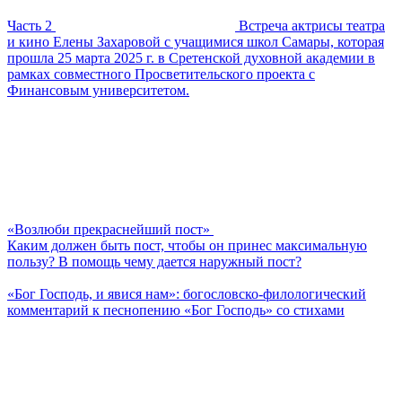
Часть 2
Встреча актрисы театра
и кино Елены Захаровой с учащимися школ Самары, которая
прошла 25 марта 2025 г. в Сретенской духовной академии в
рамках совместного Просветительского проекта с
Финансовым университетом.
«Возлюби прекраснейший пост»
Каким должен быть пост, чтобы он принес максимальную
пользу? В помощь чему дается наружный пост?
«Бог Господь, и явися нам»: богословско-филологический
комментарий к песнопению «Бог Господь» со стихами