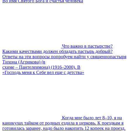
Во имя Святого Бога и счастья человека
Что важно в пастырстве?
Какими качествами должен обладать пастырь добрый?
Ответы на эти вопросы попробуем найти у священнопастыря
Тихона (Агрикова) (в
схиме – Пантелеимона) (1916–2000). В
«Господь меня к Себе вел еще с детства»
Когда мне было лет 8–10, я на
каникулах тайком от родных ездила в церковь. К поездкам я
готовилась заранее, надо было накопить 12 копеек на проезд.