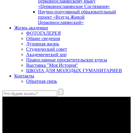
церковнославянскому языку
«Церковнославянские Состязания»
Научно-популярный образовательный
проект «Всегда Живой
Церковнославянский»
Жизнь академии
ФОТОГАЛЕРЕЯ
Общие сведения
Духовная жизнь
Студенческий совет
Академический хор
Православные просветительские курсы
Выставка "Моя История"
ШКОЛА ДЛЯ МОЛОДЫХ ГУМАНИТАРИЕВ
Контакты
Обратная связь
Антропология свт. Феофана Затворника как альтернатива
проектам виртуального человека. Часть 1
Стратегия человека исихастского в статье впервые
представлена на текстах свт. Феофана как альтернатива
человеку виртуальному.
Первый воскресный эксапостиларий: Богословско-
филологический комментарий