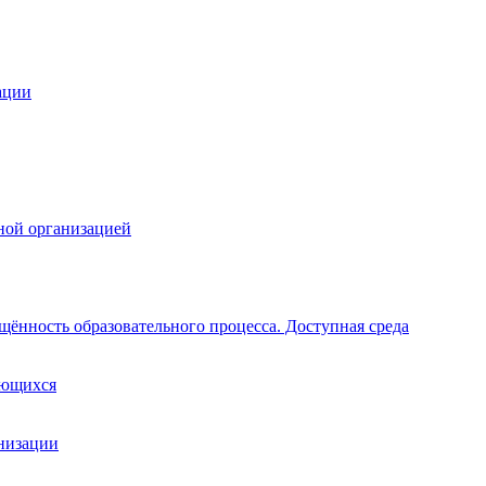
ации
ной организацией
щённость образовательного процесса. Доступная среда
ающихся
анизации