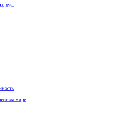
 среда
нность
менном мире