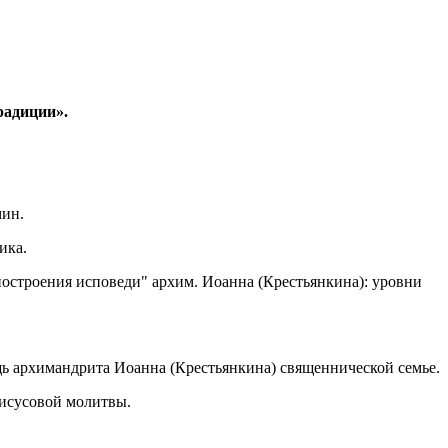
радиции».
мин.
ика.
построения исповеди" архим. Иоанна (Крестьянкина): уровни
щь архимандрита Иоанна (Крестьянкина) священнической семье.
Иисусовой молитвы.