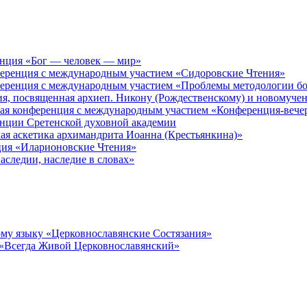
енция «Бог — человек — мир»
ференция с международным участием «Сидоровские Чтения»
ференция с международным участием «Проблемы методологии бо
ия, посвященная архиеп. Никону (Рождественскому) и новомуче
кая конференция с международным участием «Конференция-вече
енции Сретенской духовной академии
ая аскетика архимандрита Иоанна (Крестьянкина)»
ция «Иларионовские Чтения»
аследии, наследие в словах»
му языку «Церковнославянские Состязания»
 «Всегда Живой Церковнославянский»