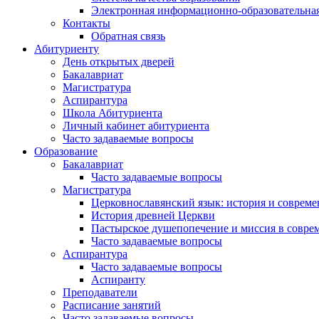
Электронная информационно-образовательная
Контакты
Обратная связь
Абитуриенту
День открытых дверей
Бакалавриат
Магистратура
Аспирантура
Школа Абитуриента
Личный кабинет абитуриента
Часто задаваемые вопросы
Образование
Бакалавриат
Часто задаваемые вопросы
Магистратура
Церковнославянский язык: история и совреме
История древней Церкви
Пастырское душепопечение и миссия в совре
Часто задаваемые вопросы
Аспирантура
Часто задаваемые вопросы
Аспиранту
Преподаватели
Расписание занятий
Часто задаваемые вопросы