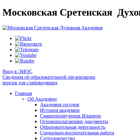
Московская Сретенская
Духо
Вход в ЭИОС
Сведения об образовательной организации
версия для слабовидящих
Главная
Об Академии
Академия сегодня
История академии
Священномученик Иларион
Основополагающие документы
Образовательная деятельность
Социально-воспитательная работа
Сотрудничество