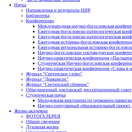
Наука
Направления и результаты НИР
Библиотека
Конференции
Международная научно-богословская конфер
Ежегодная богословско-патрологическая кон
Ежегодная богословско-патрологическая кон
Ежегодная историко-богословская конференц
Ежегодная региональная историко-богословс
Научно-богословские сектоведческие конфер
Научно-практическая конференция «Пастырск
Студенческая Научно-богословская конферен
Научно-практическая конференция «Cлова в н
Журнал "Сретенское слово"
Журнал "Диакрисис"
Журнал "Сретенский сборник"
Объединенный докторский диссертационный совет
Студенческая наука
Молодежная викторина по церковнославянско
Научно-популярный образовательный проект
Жизнь академии
ФОТОГАЛЕРЕЯ
Общие сведения
Духовная жизнь