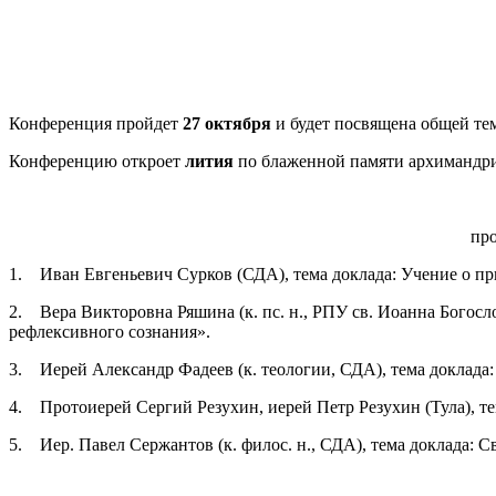
Конференция пройдет
27 октября
и будет посвящена общей те
Конференцию откроет
лития
по блаженной памяти архимандр
про
1. Иван Евгеньевич Сурков (СДА), тема доклада: Учение о п
2. Вера Викторовна Ряшина (к. пс. н., РПУ св. Иоанна Богосл
рефлексивного сознания».
3. Иерей Александр Фадеев (к. теологии, СДА), тема доклада
4. Протоиерей Сергий Резухин, иерей Петр Резухин (Тула), т
5. Иер. Павел Сержантов (к. филос. н., СДА), тема доклада: 