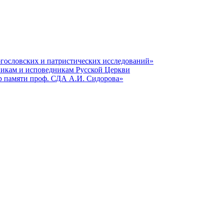
гословских и патристических исследований»
никам и исповедникам Русской Церкви
р памяти проф. СДА А.И. Сидорова»