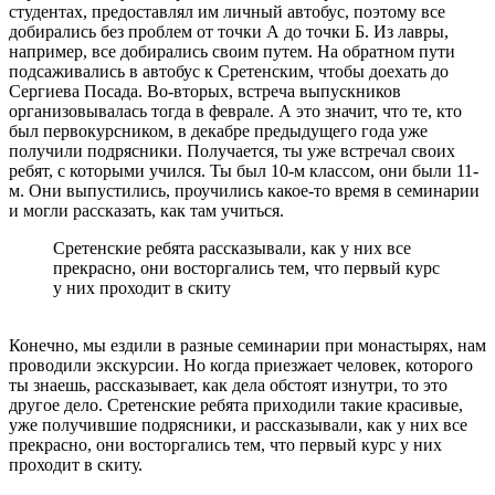
студентах, предоставлял им личный автобус, поэтому все
добирались без проблем от точки А до точки Б. Из лавры,
например, все добирались своим путем. На обратном пути
подсаживались в автобус к Сретенским, чтобы доехать до
Сергиева Посада. Во-вторых, встреча выпускников
организовывалась тогда в феврале. А это значит, что те, кто
был первокурсником, в декабре предыдущего года уже
получили подрясники. Получается, ты уже встречал своих
ребят, с которыми учился. Ты был 10-м классом, они были 11-
м. Они выпустились, проучились какое-то время в семинарии
и могли рассказать, как там учиться.
Сретенские ребята рассказывали, как у них все
прекрасно, они восторгались тем, что первый курс
у них проходит в скиту
Конечно, мы ездили в разные семинарии при монастырях, нам
проводили экскурсии. Но когда приезжает человек, которого
ты знаешь, рассказывает, как дела обстоят изнутри, то это
другое дело. Сретенские ребята приходили такие красивые,
уже получившие подрясники, и рассказывали, как у них все
прекрасно, они восторгались тем, что первый курс у них
проходит в скиту.