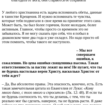
благодать от Бога, они стараются ее сохранять
У любого христианина есть задача вспоминать обеты, данные
в таинстве Крещения. И нужно вспоминать те чувства,
которые тебя подвигали в свое время на принятие этого сана.
Может быть, ты был более горячим, более молодым, более
активным. Главное, чтобы просто со временем это не
забывалось. Я не могу сказать про себя, что я побыл в
диаконском чине два года и уже охладел. Но надо просто об
этом помнить, чтобы такого не наступило.
– Мы все
совершаем
ошибки, к
сожалению. Но цена ошибки священника высока. Такая
ответственность за паству лежит на нем! Не пугает, что ты
не будешь настолько верен Христу, насколько Христос от
тебя ждет?
– Да, Вы абсолютно правы. Эта опасность, конечно, есть. Есть
такая замечательная цитата из Евангелия от Луки:
«Кому
много дано, с того много и спросится»
(Лк. 12: 48). И если ты
не будешь соотносить то, что ты делаешь, с тем, что ты
реально мог бы сделать, наверное, ты не будешь расти. Я даже