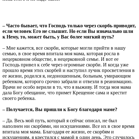
– Часто бывает, что Господь только через скорбь приводит,
если человек Его не слышит. Но если Вы изначально шли
к Нему, то, может быть, у Вас более мягкий путь?
– Мне кажется, все скорби, которые могли прийти в нашу
семью, в свое время впитала моя мама, которая росла в
нецерковном обществе, в нецерковной семье. И вот ее
Господь привел к себе через огромные скорби. И когда уже
прошло время этих скорбей и наступил лучик просветления в
ее жизни, родился я, недоношенным, больным, умирающим
ребенком, которого срочно забрали и отвезли в реанимацию.
Врачи не особо верили в то, что я выживу. И тогда моя мама
дала Богу обещание, что примет Крещение сама и крестит
своего ребенка.
– Получается, Вы пришли к Богу благодаря маме?
– Да. Весь мой путь, который я сейчас описал, не был
наполнен ни скорбями, ни искушениями. Все их в свое время
впитала моя мама. Благодаря ее жизни, ее скорбям и
искушениям, я крестился с мамой в один день. Это случилось