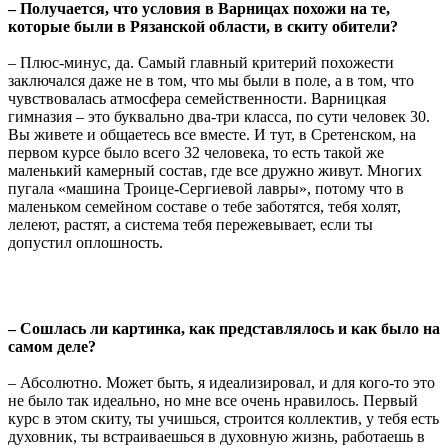
– Получается, что условия в Варницах похожи на те,
которые были в Рязанской области, в скиту обители?
– Плюс-минус, да. Самый главный критерий похожести
заключался даже не в том, что мы были в поле, а в том, что
чувствовалась атмосфера семейственности. Варницкая
гимназия – это буквально два-три класса, по сути человек 30.
Вы живете и общаетесь все вместе. И тут, в Сретенском, на
первом курсе было всего 32 человека, то есть такой же
маленький камерный состав, где все дружно живут. Многих
пугала «машина Троице-Сергиевой лавры», потому что в
маленьком семейном составе о тебе заботятся, тебя холят,
лелеют, растят, а система тебя пережевывает, если ты
допустил оплошность.
– Сошлась ли картинка, как представлялось и как было на
самом деле?
– Абсолютно. Может быть, я идеализировал, и для кого-то это
не было так идеально, но мне все очень нравилось. Первый
курс в этом скиту, ты учишься, строится коллектив, у тебя есть
духовник, ты встраиваешься в духовную жизнь, работаешь в