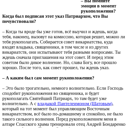
– Вы помните
эмоции в момент
рукоположения?
Когда был подписан этот указ Патриархом, что Вы
почувствовали?
– Когда ты вроде бы уже готов, всё выучил и ждешь, когда
тебя, наконец, вызовут на комиссию, которая решит, можно ли
тебя рукополагать. Собирается совет викариатства, куда
входят владыка, священники, в том числе и из других
викариатств, они испытывают тебя разными вопросами. Ты
ждешь сначала приглашения на этот совет. И перед этим
советом было дикое волнение. Но, слава Богу, все прошло
хорошо. После того, как совет прошел, ты ждешь указ.
– А каким был сам момент рукоположения?
– Это было трогательно, немного волнительно. Если Господь
сподобит рукоположения во священника, и будет
рукополагать Святейший Патриарх, то там будет уже
волнительно. А с
владыкой Пантелеимоном (Шатовым)
,
который на тот момент был управляющим Восточным
викариатством, всё было по-домашнему и спокойно, не было
такого сильного волнения. Перед рукоположением меня в
алтаре Спасского храма тренировали отец Андрей Бондаренко