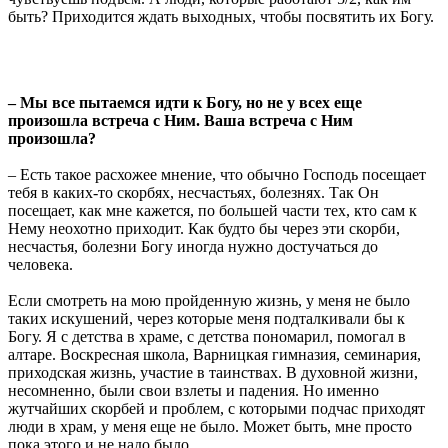
быть? Приходится ждать выходных, чтобы посвятить их Богу.
– Мы все пытаемся идти к Богу, но не у всех еще
произошла встреча с Ним. Ваша встреча с Ним
произошла?
– Есть такое расхожее мнение, что обычно Господь посещает
тебя в каких-то скорбях, несчастьях, болезнях. Так Он
посещает, как мне кажется, по большей части тех, кто сам к
Нему неохотно приходит. Как будто бы через эти скорби,
несчастья, болезни Богу иногда нужно достучаться до
человека.
Если смотреть на мою пройденную жизнь, у меня не было
таких искушений, через которые меня подталкивали бы к
Богу. Я с детства в храме, с детства пономарил, помогал в
алтаре. Воскресная школа, Варницкая гимназия, семинария,
приходская жизнь, участие в таинствах. В духовной жизни,
несомненно, были свои взлеты и падения. Но именно
жутчайших скорбей и проблем, с которыми подчас приходят
люди в храм, у меня еще не было. Может быть, мне просто
пока этого и не надо было.