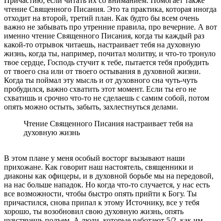
Причастию, если читать их со вниманием. Помогает также
чтение Священного Писания. Это та практика, которая иногда
отходит на второй, третий план. Как будто бы всем очень
важно не забывать про утренние правила, про вечерние. А вот
именно чтение Священного Писания, когда ты каждый раз
какой-то отрывок читаешь, настраивает тебя на духовную
жизнь, когда ты, например, почитал молитву, и что-то тронуло
твое сердце, Господь стучит к тебе, пытается тебя пробудить
от твоего сна или от твоего остывания в духовной жизни.
Когда ты поймал эту мысль и от духовного сна чуть-чуть
пробудился, важно схватить этот момент. Если ты его не
схватишь и срочно что-то не сделаешь с самим собой, потом
опять можно остыть, забыть, захлестнуться делами.
Чтение Священного Писания настраивает тебя на
духовную жизнь
В этом плане у меня особый восторг вызывают наши
прихожане. Как говорит наш настоятель, священники и
диаконы как офицеры, и в духовной борьбе мы на передовой,
на нас больше нападок. Но когда что-то случается, у нас есть
все возможности, чтобы быстро опять прийти к Богу. Ты
причастился, снова припал к этому Источнику, все у тебя
хорошо, ты возобновил свою духовную жизнь, опять
чувствуешь подъем. А люди, которые работают 5/2, как им