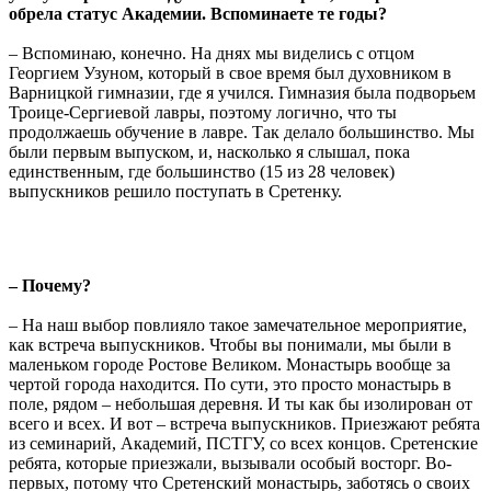
обрела статус Академии. Вспоминаете те годы?
– Вспоминаю, конечно. На днях мы виделись с отцом
Георгием Узуном, который в свое время был духовником в
Варницкой гимназии, где я учился. Гимназия была подворьем
Троице-Сергиевой лавры, поэтому логично, что ты
продолжаешь обучение в лавре. Так делало большинство. Мы
были первым выпуском, и, насколько я слышал, пока
единственным, где большинство (15 из 28 человек)
выпускников решило поступать в Сретенку.
– Почему?
– На наш выбор повлияло такое замечательное мероприятие,
как встреча выпускников. Чтобы вы понимали, мы были в
маленьком городе Ростове Великом. Монастырь вообще за
чертой города находится. По сути, это просто монастырь в
поле, рядом – небольшая деревня. И ты как бы изолирован от
всего и всех. И вот – встреча выпускников. Приезжают ребята
из семинарий, Академий, ПСТГУ, со всех концов. Сретенские
ребята, которые приезжали, вызывали особый восторг. Во-
первых, потому что Сретенский монастырь, заботясь о своих