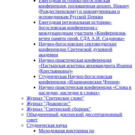
Ежегодная историко-богословская
конференция, посвященная архиеп. Никону
(Рождественскому) и новомученикам и
исповедникам Русской Церкви
Ежегодная региональная историко-
богословская конференция с
международным участием «Конференция-
вечер памяти проф. СДА А.И. Сидорова»
Научно-богословские сектоведческие
конференции Сретенской духовной
академии
Научно-практическая конференция
«Пастырская аскетика архимандрита Иоанна
(Крестьянкина)»
Студенческая Научно-богословская
конференция «Иларионовские Чтения»
Научно-практическая конференция «Cлова в
наследии, наследие в словах»
Журнал "Сретенское слово"
Журнал "Диакрисис"
Журнал "Сретенский сборник"
Объединенный докторский диссертационный
совет
Студенческая наука
Молодежная викторина по