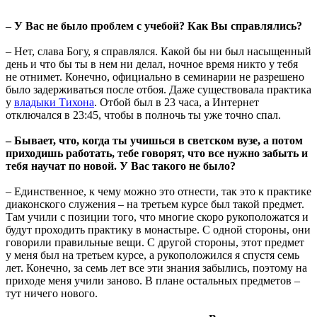
– У Вас не было проблем с учебой? Как Вы справлялись?
– Нет, слава Богу, я справлялся. Какой бы ни был насыщенный
день и что бы ты в нем ни делал, ночное время никто у тебя
не отнимет. Конечно, официально в семинарии не разрешено
было задерживаться после отбоя. Даже существовала практика
у
владыки Тихона
. Отбой был в 23 часа, а Интернет
отключался в 23:45, чтобы в полночь ты уже точно спал.
– Бывает, что, когда ты учишься в светском вузе, а потом
приходишь работать, тебе говорят, что все нужно забыть и
тебя научат по новой. У Вас такого не было?
– Единственное, к чему можно это отнести, так это к практике
диаконского служения – на третьем курсе был такой предмет.
Там учили с позиции того, что многие скоро рукоположатся и
будут проходить практику в монастыре. С одной стороны, они
говорили правильные вещи. С другой стороны, этот предмет
у меня был на третьем курсе, а рукоположился я спустя семь
лет. Конечно, за семь лет все эти знания забылись, поэтому на
приходе меня учили заново. В плане остальных предметов –
тут ничего нового.