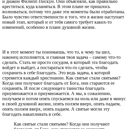
и диакон Филипп Пискун. Они объясняли, как правильно
креститься, куда кланяться. В этом плане не пришлось
волноваться, потому что даже эти моменты были отработаны.
Было чувство ответственности и того, что в жизни наступает
новый этап, который и от тебя самого требует каких-то
изменений, особенно в плане духовной жизни.
И в этот момент ты понимаешь, что то, к чему ты шел,
наконец исполняется, и главная твоя задача – самому что-то
сделать. Стать не просто сосудом, в который эта благодать
войдет и выйдет, а постараться что-то сделать, чтобы
сохранить в себе благодать. Это ведь задача, к которой
стремится каждый христианин. Как святые стали святыми?
Когда они получают благодать от Бога, они стараются ее
сохранять. И после следующего таинства благодать
приумножается и приумножается. А мы, к сожалению,
получаем и потом опять спускаемся на ноль или даже в минус
в своей духовной жизни, опять ползем вверх, опять падаем,
опять ползем вверх, опять падаем. А святые могли эту
благодать накапливать в себе.
Как святые стали святыми? Когда они получают