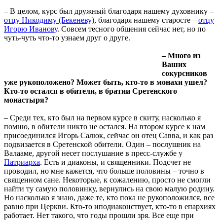
– В целом, курс был дружный благодаря нашему духовнику –
отцу Никодиму (Бекеневу)
, благодаря нашему старосте –
отцу
Игорю Иванову
. Совсем тесного общения сейчас нет, но по
чуть-чуть что-то узнаем друг о друге.
– Много из
Ваших
сокурсников
уже рукоположено? Может быть, кто-то в монахи ушел?
Кто-то остался в обители, в братии Сретенского
монастыря?
– Среди тех, кто был на первом курсе в скиту, насколько я
помню, в обители никто не остался. На втором курсе к нам
присоединился Игорь Салюк, сейчас он отец Савва, и как раз
подвизается в Сретенской обители. Один – послушник на
Валааме, другой несет послушание в пресс-службе у
Патриарха
. Есть и диаконы, и священники. Подсчет не
проводил, но мне кажется, что больше половины – точно в
священном сане. Некоторые, к сожалению, просто не смогли
найти ту самую половинку, вернулись на свою малую родину.
Но насколько я знаю, даже те, кто пока не рукоположился, все
равно при Церкви. Кто-то иподиаконствует, кто-то в епархиях
работает. Нет такого, что годы прошли зря. Все еще при