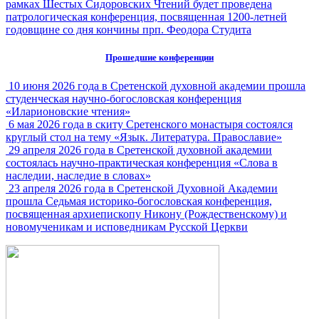
рамках Шестых Сидоровских Чтений будет проведена
патрологическая конференция, посвященная 1200-летней
годовщине со дня кончины прп. Феодора Студита
Прошедшие конференции
10 июня 2026 года в Сретенской духовной академии прошла
студенческая научно-богословская конференция
«Иларионовские чтения»
6 мая 2026 года в скиту Сретенского монастыря состоялся
круглый стол на тему «Язык. Литература. Православие»
29 апреля 2026 года в Сретенской духовной академии
состоялась научно-практическая конференция «Слова в
наследии, наследие в словах»
23 апреля 2026 года в Сретенской Духовной Академии
прошла Седьмая историко-богословская конференция,
посвященная архиепископу Никону (Рождественскому) и
новомученикам и исповедникам Русской Церкви