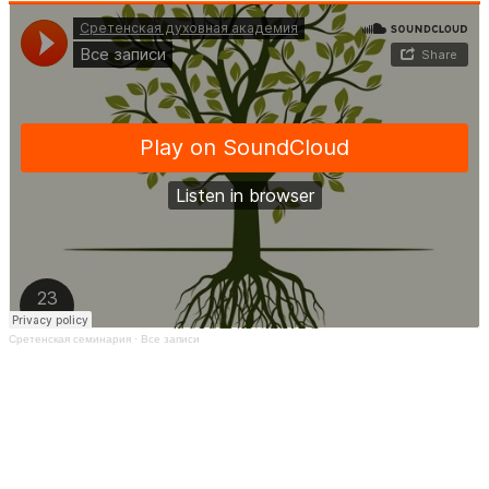
Сретенская семинария
·
Все записи