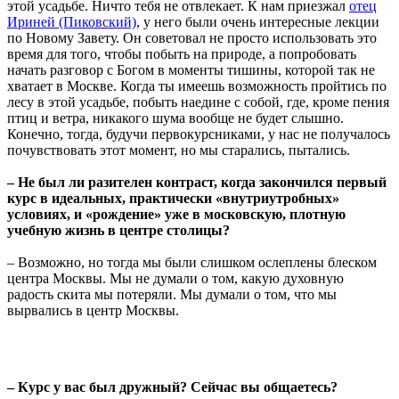
этой усадьбе. Ничто тебя не отвлекает. К нам приезжал
отец
Ириней (Пиковский)
, у него были очень интересные лекции
по Новому Завету. Он советовал не просто использовать это
время для того, чтобы побыть на природе, а попробовать
начать разговор с Богом в моменты тишины, которой так не
хватает в Москве. Когда ты имеешь возможность пройтись по
лесу в этой усадьбе, побыть наедине с собой, где, кроме пения
птиц и ветра, никакого шума вообще не будет слышно.
Конечно, тогда, будучи первокурсниками, у нас не получалось
почувствовать этот момент, но мы старались, пытались.
– Не был ли разителен контраст, когда закончился первый
курс в идеальных, практически «внутриутробных»
условиях, и «рождение» уже в московскую, плотную
учебную жизнь в центре столицы?
– Возможно, но тогда мы были слишком ослеплены блеском
центра Москвы. Мы не думали о том, какую духовную
радость скита мы потеряли. Мы думали о том, что мы
вырвались в центр Москвы.
– Курс у вас был дружный? Сейчас вы общаетесь?