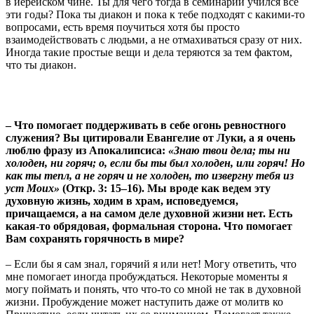
в иерейском чине. Ты для чего тогда в семинарии учился все
эти годы? Пока ты диакон и пока к тебе подходят с какими-то
вопросами, есть время поучиться хотя бы просто
взаимодействовать с людьми, а не отмахиваться сразу от них.
Иногда такие простые вещи и дела теряются за тем фактом,
что ты диакон.
– Что помогает поддерживать в себе огонь ревностного
служения? Вы цитировали Евангелие от Луки, а я очень
люблю фразу из Апокалипсиса:
«Знаю твои дела; ты ни
холоден, ни горяч; о, если бы ты был холоден, или горяч! Но
как ты тепл, а не горяч и не холоден, то извергну тебя из
уст Моих»
(Откр. 3: 15–16). Мы вроде как ведем эту
духовную жизнь, ходим в храм, исповедуемся,
причащаемся, а на самом деле духовной жизни нет. Есть
какая-то обрядовая, формальная сторона. Что помогает
Вам сохранять горячность в мире?
– Если бы я сам знал, горячий я или нет! Могу ответить, что
мне помогает иногда пробуждаться. Некоторые моменты я
могу поймать и понять, что что-то со мной не так в духовной
жизни. Пробуждение может наступить даже от молитв ко