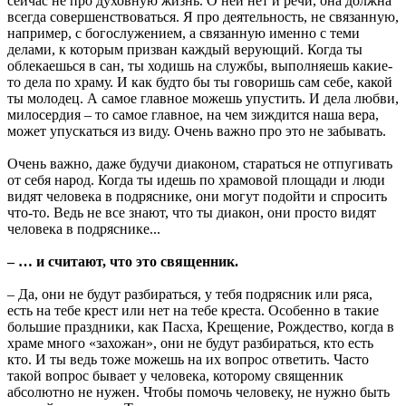
сейчас не про духовную жизнь. О ней нет и речи, она должна
всегда совершенствоваться. Я про деятельность, не связанную,
например, с богослужением, а связанную именно с теми
делами, к которым призван каждый верующий. Когда ты
облекаешься в сан, ты ходишь на службы, выполняешь какие-
то дела по храму. И как будто бы ты говоришь сам себе, какой
ты молодец. А самое главное можешь упустить. И дела любви,
милосердия – то самое главное, на чем зиждится наша вера,
может упускаться из виду. Очень важно про это не забывать.
Очень важно, даже будучи диаконом, стараться не отпугивать
от себя народ. Когда ты идешь по храмовой площади и люди
видят человека в подряснике, они могут подойти и спросить
что-то. Ведь не все знают, что ты диакон, они просто видят
человека в подряснике...
– … и считают, что это священник.
– Да, они не будут разбираться, у тебя подрясник или ряса,
есть на тебе крест или нет на тебе креста. Особенно в такие
большие праздники, как Пасха, Крещение, Рождество, когда в
храме много «захожан», они не будут разбираться, кто есть
кто. И ты ведь тоже можешь на их вопрос ответить. Часто
такой вопрос бывает у человека, которому священник
абсолютно не нужен. Чтобы помочь человеку, не нужно быть