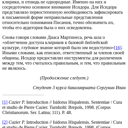
клирики, и отнюдь не однородные. Именно на них и
сосредоточено основное внимание Исидора. Для Исидора
представляло первостепенную необходимость зафиксировать
в письменной форме неправильные представления
относительно понимания Писания, точно обозначить их,
чтобы его аудитория была о них осведомлена.
Снова говоря словами Диаса Мартинеса, речь шла о
«облегчении доступа клириков к базовой библейской
культуре, глубокое знание которой было им недоступно»
[16]
.
Иными словами, как епископ, ответственный за членов своей
общины, Исидор предоставлял инструменты для различения
между тем, что считалось правильным, и тем, что правильным
не являлось.
(Продолжение следует.)
Студент 3 курса бакалавриата Сергунин Иван
[1]
Cazier P.
Introduction // Isidorus Hispalensis. Sententiae / Cura
et studio de Pierre Cazier. Turnholti: Brepols, 1998. (Corpus
Christianorum. Ser. Latina; 111). P. 48.
[2]
Cazier P.
Introduction // Isidorus Hispalensis. Sententiae / Cura
et studio de Pierre Cazier. Turnholti: Brepols, 1998. (Corpus