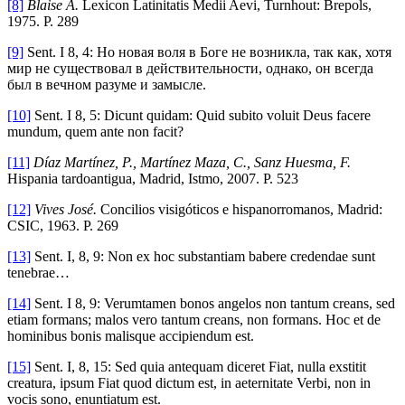
[8]
Blaise A.
Lexicon Latinitatis Medii Aevi, Turnhout: Brepols,
1975. P. 289
[9]
Sent. I 8, 4: Но новая воля в Боге не возникла, так как, хотя
мир не существовал в действительности, однако, он всегда
был в вечном разуме и замысле.
[10]
Sent. I 8, 5: Dicunt quidam: Quid subito voluit Deus facere
mundum, quem ante non facit?
[11]
Díaz Martínez, P., Martínez Maza, C., Sanz Huesma, F.
Hispania tardoantigua, Madrid, Istmo, 2007. P. 523
[12]
Vives José.
Concilios visigóticos e hispanorromanos, Madrid:
CSIC, 1963. P. 269
[13]
Sent. I, 8, 9: Non ex hoc substantiam babere credendae sunt
tenebrae…
[14]
Sent. I 8, 9: Verumtamen bonos angelos non tantum creans, sed
etiam formans; malos vero tantum creans, non formans. Hoc et de
hominibus bonis malisque accipiendum est.
[15]
Sent. I, 8, 15: Sed quia antequam diceret Fiat, nulla exstitit
creatura, ipsum Fiat quod dictum est, in aeternitate Verbi, non in
vocis sono, enuntiatum est.