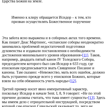
Царства Божия на земле.
Именно к клиру обращается Исидор – к тем, кто
призван осуществлять Божественное поручение
Эта забота ясно выражена и в соборных актах того времени.
Как пишет Диас Мартинес, «испанские соборы неоднократно
занимались проблемой недостаточной подготовки
духовенства и издавали постановления о необходимости
достижения минимального уровня образования»
[11]
. Таков,
например, двадцать пятый канон IV Толедского Собора,
председателем которого был сам Исидор в 633 году, где
епископам предписывается знать Священное Писание и
каноны. Там сказано: «Невежество, мать всех ошибок, должно
быть устранено прежде всего у епископов Божиих, которые
взяли на себя обязанность учить народы»
[12]
.
Третий пример носит явно императивный характер,
поскольку Исидор в начале Sent. I, 8, 9 говорит: «Не по этой
причине должны считать, что тьма имеет сущность»
[13]
. Здесь
мы имеем дело с отрицательной инструкцией, посредством
которой сам епископ Севильский указывает то, чего не