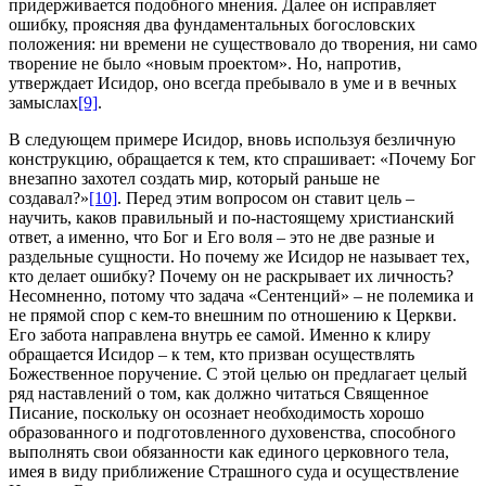
придерживается подобного мнения. Далее он исправляет
ошибку, проясняя два фундаментальных богословских
положения: ни времени не существовало до творения, ни само
творение не было «новым проектом». Но, напротив,
утверждает Исидор, оно всегда пребывало в уме и в вечных
замыслах
[9]
.
В следующем примере Исидор, вновь используя безличную
конструкцию, обращается к тем, кто спрашивает: «Почему Бог
внезапно захотел создать мир, который раньше не
создавал?»
[10]
. Перед этим вопросом он ставит цель –
научить, каков правильный и по-настоящему христианский
ответ, а именно, что Бог и Его воля – это не две разные и
раздельные сущности. Но почему же Исидор не называет тех,
кто делает ошибку? Почему он не раскрывает их личность?
Несомненно, потому что задача «Сентенций» – не полемика и
не прямой спор с кем-то внешним по отношению к Церкви.
Его забота направлена внутрь ее самой. Именно к клиру
обращается Исидор – к тем, кто призван осуществлять
Божественное поручение. С этой целью он предлагает целый
ряд наставлений о том, как должно читаться Священное
Писание, поскольку он осознает необходимость хорошо
образованного и подготовленного духовенства, способного
выполнять свои обязанности как единого церковного тела,
имея в виду приближение Страшного суда и осуществление