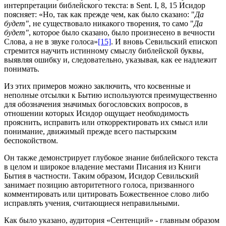
интерпретации библейского текста: в Sent. I, 8, 15 Исидор
поясняет: «Но, так как прежде чем, как было сказано: "
Да
будет"
, не существовало никакого творения, то само "
Да
будет"
, которое было сказано, было произнесено в вечности
Слова, а не в звуке голоса»
[15]
. И вновь Севильский епископ
стремится научить истинному смыслу библейской буквы,
выявляя ошибку и, следовательно, указывая, как ее надлежит
понимать.
Из этих примеров можно заключить, что косвенные и
неполные отсылки к Бытию используются преимущественно
для обозначения значимых богословских вопросов, в
отношении которых Исидор ощущает необходимость
прояснить, исправить или откорректировать их смысл или
понимание, движимый прежде всего пастырским
беспокойством.
Он также демонстрирует глубокое знание библейского текста
в целом и широкое владение местами Писания из Книги
Бытия в частности. Таким образом, Исидор Севильский
занимает позицию авторитетного голоса, призванного
комментировать или цитировать Божественное слово либо
исправлять учения, считающиеся неправильными.
Как было указано, аудитория «Сентенций» - главным образом