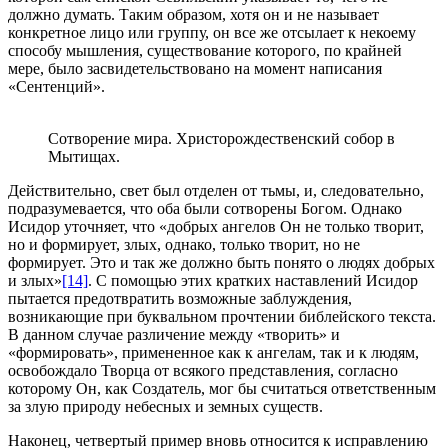
должно думать. Таким образом, хотя он и не называет
конкретное лицо или группу, он все же отсылает к некоему
способу мышления, существование которого, по крайней
мере, было засвидетельствовано на момент написания
«Сентенций».
Сотворение мира. Христорождественский собор в
Мытищах.
Действительно, свет был отделен от тьмы, и, следовательно,
подразумевается, что оба были сотворены Богом. Однако
Исидор уточняет, что «добрых ангелов Он не только творит,
но и формирует, злых, однако, только творит, но не
формирует. Это и так же должно быть понято о людях добрых
и злых»
[14]
. С помощью этих кратких наставлений Исидор
пытается предотвратить возможные заблуждения,
возникающие при буквальном прочтении библейского текста.
В данном случае различение между «творить» и
«формировать», примененное как к ангелам, так и к людям,
освобождало Творца от всякого представления, согласно
которому Он, как Создатель, мог бы считаться ответственным
за злую природу небесных и земных существ.
Наконец, четвертый пример вновь относится к исправлению