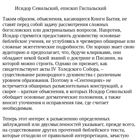
Исидор Севильский, епископ Гиспальский
Таким образом, объяснения, касающиеся Книги Бытия, не
ставят перед собой задачу рассмотрения сложных
богословских или доктринальных вопросов. Напротив,
Исидор стремится предоставить духовенству основные
библейские учения, не углубляясь в чрезмерно обширные или
сложные экзегетические подробности. Он хорошо знает свою
аудиторию и предполагает, что, будучи клириками, они
обладают некой базой знаний о доктрине и Писании, на
которой можно строить. Однако он признает, как
свидетельствуют акты IV Толедского Собора, –
существование разнородного духовенства с различным
уровнем образования. Поэтому в «Сентенциях» не
встречается обширных разъяснительных конструкций, а
скорее – краткие объяснения, в которых Исидор Севильский
обобщает основные догматические положения, а также
вносит уточнения и исправления там, где считает
необходимым.
Теперь этот интерес к разъяснению определенных
заблуждений или двусмысленностей указывает, прежде всего,
на существование других прочтений библейского текста,
которые отходили от правильной интерпретации, зачастую