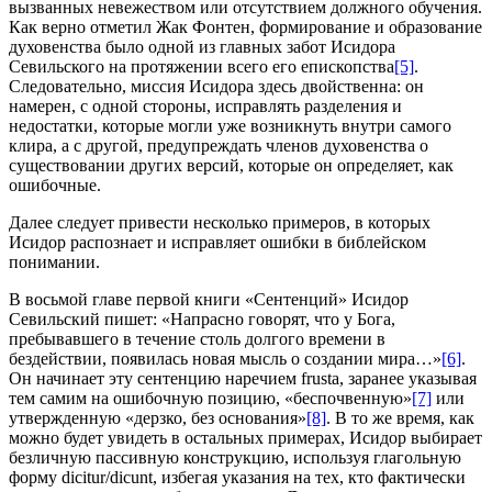
вызванных невежеством или отсутствием должного обучения.
Как верно отметил Жак Фонтен, формирование и образование
духовенства было одной из главных забот Исидора
Севильского на протяжении всего его епископства
[5]
.
Следовательно, миссия Исидора здесь двойственна: он
намерен, с одной стороны, исправлять разделения и
недостатки, которые могли уже возникнуть внутри самого
клира, а с другой, предупреждать членов духовенства о
существовании других версий, которые он определяет, как
ошибочные.
Далее следует привести несколько примеров, в которых
Исидор распознает и исправляет ошибки в библейском
понимании.
В восьмой главе первой книги «Сентенций» Исидор
Севильский пишет: «Напрасно говорят, что у Бога,
пребывавшего в течение столь долгого времени в
бездействии, появилась новая мысль о создании мира…»
[6]
.
Он начинает эту сентенцию наречием frusta, заранее указывая
тем самим на ошибочную позицию, «беспочвенную»
[7]
или
утвержденную «дерзко, без основания»
[8]
. В то же время, как
можно будет увидеть в остальных примерах, Исидор выбирает
безличную пассивную конструкцию, используя глагольную
форму dicitur/dicunt, избегая указания на тех, кто фактически