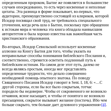
определенным пророком, Бытие же появляется в большинстве
случаев опосредованно, то есть через косвенные и неполные
цитаты. Эта разница в форме показывает, во-первых, что
аудитории, преимущественно состоящей из клириков, которой
Исидор посвящал свой труд, не требовалось специального
уточнения, когда речь шла о Бытии, поскольку при обращении
к истокам мира и человека эта книга обладала наивысшим
авторитетом и была хорошо известна как важнейшая часть
христианского образования.
Во-вторых, Исидор Севильский использует косвенные
аллюзии на Книгу Бытия для того, чтобы указать на
неправильные способы понимания библейского Послания и,
соответственно, стремится осветить подлинный путь к
библейским истинам. На самом деле этот путь, далеко не
всегда являясь простым, иногда мог представлять
определенные трудности, что делало совершенно
необходимой помощь опытного знатока. По поводу
Священного Писания Исидор говорит в Sent. I, 18, 6: «…С
другой стороны, если бы все было сокрытым, тотчас
породило бы недоверие. Чтобы от сокровенного не возникло
отчаяния, ясное насыщает, и чтобы от понятого не возникло
пресыщения, сокрытое вызывает желание (постичь). Ибо чем
больше сокрыто, тем больше дает духовного упражнения»
[4]
.