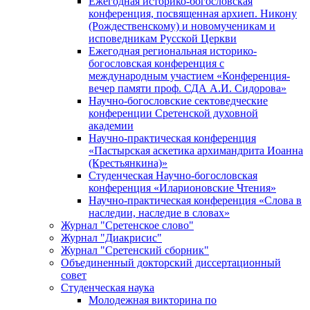
Ежегодная историко-богословская
конференция, посвященная архиеп. Никону
(Рождественскому) и новомученикам и
исповедникам Русской Церкви
Ежегодная региональная историко-
богословская конференция с
международным участием «Конференция-
вечер памяти проф. СДА А.И. Сидорова»
Научно-богословские сектоведческие
конференции Сретенской духовной
академии
Научно-практическая конференция
«Пастырская аскетика архимандрита Иоанна
(Крестьянкина)»
Студенческая Научно-богословская
конференция «Иларионовские Чтения»
Научно-практическая конференция «Cлова в
наследии, наследие в словах»
Журнал "Сретенское слово"
Журнал "Диакрисис"
Журнал "Сретенский сборник"
Объединенный докторский диссертационный
совет
Студенческая наука
Молодежная викторина по