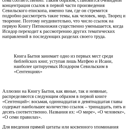
семь соответственно. Таким образом, становится очевидной
концентрация ссылок в первой части произведения
Севильского епископа, именно там, где он стремится
подробно рассмотреть такие темы, как человек, мир, Творец и
творение. Поэтому неудивительно, что число ссылок на
первую Книгу Пятикнижия существенно уменьшается, когда
Исидор переходит к рассмотрению других тематических
направлений в последующих разделах своего труда.
Книга Бытия занимает одно из первых мест среди
библейских книг, уступая лишь Матфею и Исаии,
наиболее цитируемых Исидором Севильским в
«Сентенциях»
Аллюзии на Книгу Бытия, как явные, так и неявные,
распределяются следующим образом в первой книге
«Сентенций»: восьмая, одиннадцатая и девятнадцатая главы
содержат наибольшее количество ссылок – тринадцать, пять и
десять соответственно. Названия их: «О мире», «О человеке»,
«О семи правилах».
Для введения прямой цитаты или косвенного упоминания