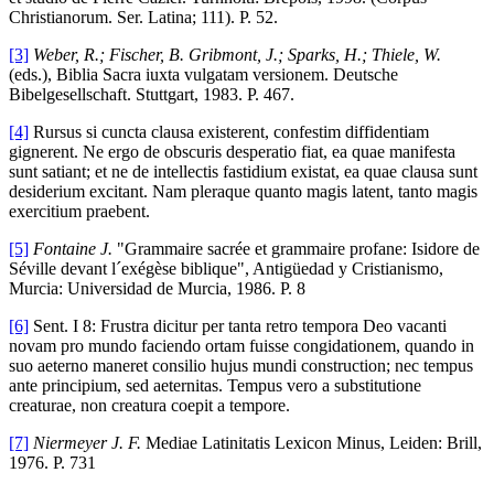
Christianorum. Ser. Latina; 111). P. 52.
[3]
Weber, R.; Fischer, B. Gribmont, J.; Sparks, H.; Thiele, W.
(eds.), Biblia Sacra iuxta vulgatam versionem. Deutsche
Bibelgesellschaft. Stuttgart, 1983. P. 467.
[4]
Rursus si cuncta clausa existerent, confestim diffidentiam
gignerent. Ne ergo de obscuris desperatio fiat, ea quae manifesta
sunt satiant; et ne de intellectis fastidium existat, ea quae clausa sunt
desiderium excitant. Nam pleraque quanto magis latent, tanto magis
exercitium praebent.
[5]
Fontaine J.
"Grammaire sacrée et grammaire profane: Isidore de
Séville devant l´exégèse biblique", Antigüedad y Cristianismo,
Murcia: Universidad de Murcia, 1986. P. 8
[6]
Sent. I 8: Frustra dicitur per tanta retro tempora Deo vacanti
novam pro mundo faciendo ortam fuisse congidationem, quando in
suo aeterno maneret consilio hujus mundi construction; nec tempus
ante principium, sed aeternitas. Tempus vero a substitutione
creaturae, non creatura coepit a tempore.
[7]
Niermeyer J.
F.
Mediae Latinitatis Lexicon Minus, Leiden: Brill,
1976. P. 731