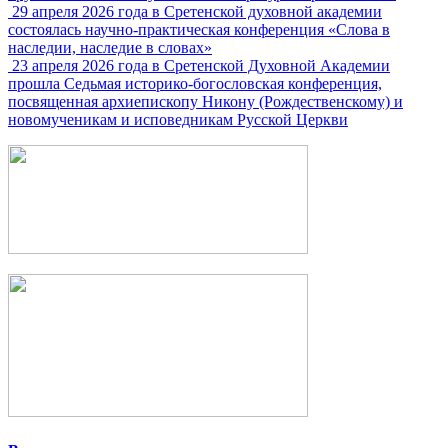
29 апреля 2026 года в Сретенской духовной академии
состоялась научно-практическая конференция «Слова в
наследии, наследие в словах»
23 апреля 2026 года в Сретенской Духовной Академии
прошла Седьмая историко-богословская конференция,
посвященная архиепископу Никону (Рождественскому) и
новомученикам и исповедникам Русской Церкви