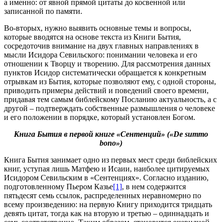
а именно: от явной прямой цитаты до косвенной или
записанной по памяти.
Во-вторых, нужно выявить основные темы и вопросы,
которые вводятся на основе текста из Книги Бытия,
сосредоточив внимание на двух главных направлениях в
мысли Исидора Севильского: понимании человека и его
отношении к Творцу и творению. Для рассмотрения данных
пунктов Исидор систематически обращается к конкретным
отрывкам из Бытия, которые позволяют ему, с одной стороны,
приводить примеры действий и поведений своего времени,
придавая тем самым библейскому Посланию актуальность, а с
другой – подтверждать собственные размышления о человеке
и его положении в порядке, который установлен Богом.
Книга Бытия в первой книге «Сентенций» («
De summo
bono»)
Книга Бытия занимает одно из первых мест среди библейских
книг, уступая лишь Матфею и Исаии, наиболее цитируемых
Исидором Севильским в «Сентенциях». Согласно изданию,
подготовленному Пьером Казье
[1]
, в нем содержится
пятьдесят семь ссылок, распределенных неравномерно по
всему произведению: на первую Книгу приходится тридцать
девять цитат, тогда как на вторую и третью – одиннадцать и