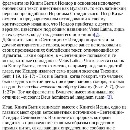
фрагмента из Книги Бытия Исидор в основном использует
библейский текст, известный как Вульгата, то есть латинский
перевод преподобного Иеронима Стридонского. Пьер Казье
отметил в предварительном исследовании к своему
критическому изданию, что Исидор прибегал к другим
версиям, известным под общим названием Vetus Latina, лишь
в тех случаях, когда так делали его источники
[2]
.
Действительно, в «Сентенциях» Исидор опирается и на
другие авторитетные голоса, которые ранее использовали в
своих произведениях библейский текст, отличающийся от
Вульгаты. Таким образом, в «Сентенции» попадают и те
места, которые совпадают с Vetus Latina. Что касается ссылок
на Книгу Бытия, то это заметно, например, в девятнадцатой
главе, где Исидор излагает семь правил экзегезы Тихония.
Sent. I 19, 16–17: «Так и в Бытии, когда говорит, что человек
был создан в шестой день, повторяет заново, говоря, что был
создан:
Бог создал человека по образу Своему
(Быт. 2: 7), (Быт.
1: 27)». Тот же фрагмент в Вульгате имеет минимальное
отличие: «et creavit Deus hominem ad imaginem suam»
[3]
.
Итак, Книга Бытия занимает, вместе с Книгой Исаии, одно из
главных мест среди ветхозаветных источников «Сентенций»
Исидора Севильского. В отличие от пророка, который
вводится в произведение главным образом посредством
прямых цитат, связывающих определенное сообщение с