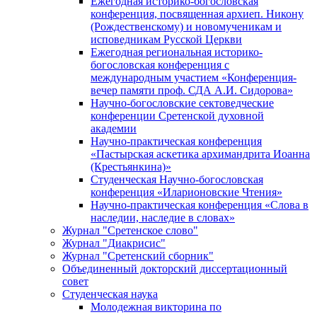
Ежегодная историко-богословская
конференция, посвященная архиеп. Никону
(Рождественскому) и новомученикам и
исповедникам Русской Церкви
Ежегодная региональная историко-
богословская конференция с
международным участием «Конференция-
вечер памяти проф. СДА А.И. Сидорова»
Научно-богословские сектоведческие
конференции Сретенской духовной
академии
Научно-практическая конференция
«Пастырская аскетика архимандрита Иоанна
(Крестьянкина)»
Студенческая Научно-богословская
конференция «Иларионовские Чтения»
Научно-практическая конференция «Cлова в
наследии, наследие в словах»
Журнал "Сретенское слово"
Журнал "Диакрисис"
Журнал "Сретенский сборник"
Объединенный докторский диссертационный
совет
Студенческая наука
Молодежная викторина по