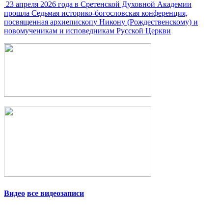
23 апреля 2026 года в Сретенской Духовной Академии
прошла Седьмая историко-богословская конференция,
посвященная архиепископу Никону (Рождественскому) и
новомученикам и исповедникам Русской Церкви
Видео
все видеозаписи