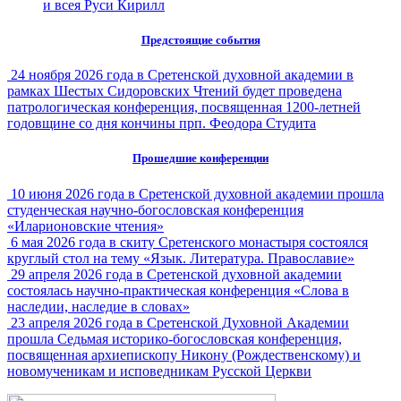
и всея Руси Кирилл
Предстоящие события
24 ноября 2026 года в Сретенской духовной академии в
рамках Шестых Сидоровских Чтений будет проведена
патрологическая конференция, посвященная 1200-летней
годовщине со дня кончины прп. Феодора Студита
Прошедшие конференции
10 июня 2026 года в Сретенской духовной академии прошла
студенческая научно-богословская конференция
«Иларионовские чтения»
6 мая 2026 года в скиту Сретенского монастыря состоялся
круглый стол на тему «Язык. Литература. Православие»
29 апреля 2026 года в Сретенской духовной академии
состоялась научно-практическая конференция «Слова в
наследии, наследие в словах»
23 апреля 2026 года в Сретенской Духовной Академии
прошла Седьмая историко-богословская конференция,
посвященная архиепископу Никону (Рождественскому) и
новомученикам и исповедникам Русской Церкви