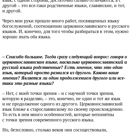
язык, с одной стороны, достаточно сильно отличаются, а с
другой – это все-таки родственные языки, славянские, и тот,
и другой.
Через мои руки прошло много работ, посвященных языку
богослужений, соотношению церковнославянского и русского
языков. И, конечно, для того чтобы разбираться в этом, нужно
хорошо знать оба языка.
– Спасибо большое. Тогда сразу следующий вопрос: говоря о
церковнославянском языке, насколько церковнославянский и
русский языки родственные? Есть мнение, что это один
язык, который просто развился из другого. Каково ваше
мнение? Является ли один продолжением другого или все-
таки это разные языки?
– Нет, с моей точки зрения – и с научной точки зрения,
которую я разделяю, – это, конечно, не один и тот же язык
и не продолжение одного из другого. Церковнославянский
язык ближе к старославянскому по своему происхождению.
То есть в нем много особенностей, которые непонятны
с точки зрения современного русского языка.
Но, безусловно, столько веков они сосуществовали,