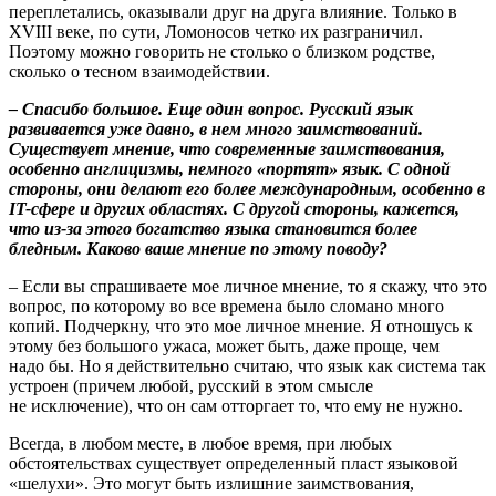
переплетались, оказывали друг на друга влияние. Только в
XVIII веке, по сути, Ломоносов четко их разграничил.
Поэтому можно говорить не столько о близком родстве,
сколько о тесном взаимодействии.
– Спасибо большое. Еще один вопрос. Русский язык
развивается уже давно, в нем много заимствований.
Существует мнение, что современные заимствования,
особенно англицизмы, немного «портят» язык. С одной
стороны, они делают его более международным, особенно в
IT-сфере и других областях. С другой стороны, кажется,
что из-за этого богатство языка становится более
бледным. Каково ваше мнение по этому поводу?
– Если вы спрашиваете мое личное мнение, то я скажу, что это
вопрос, по которому во все времена было сломано много
копий. Подчеркну, что это мое личное мнение. Я отношусь к
этому без большого ужаса, может быть, даже проще, чем
надо бы. Но я действительно считаю, что язык как система так
устроен (причем любой, русский в этом смысле
не исключение), что он сам отторгает то, что ему не нужно.
Всегда, в любом месте, в любое время, при любых
обстоятельствах существует определенный пласт языковой
«шелухи». Это могут быть излишние заимствования,