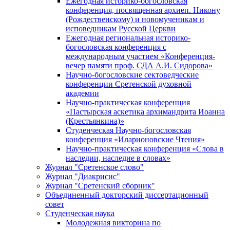
Ежегодная историко-богословская
конференция, посвященная архиеп. Никону
(Рождественскому) и новомученикам и
исповедникам Русской Церкви
Ежегодная региональная историко-
богословская конференция с
международным участием «Конференция-
вечер памяти проф. СДА А.И. Сидорова»
Научно-богословские сектоведческие
конференции Сретенской духовной
академии
Научно-практическая конференция
«Пастырская аскетика архимандрита Иоанна
(Крестьянкина)»
Студенческая Научно-богословская
конференция «Иларионовские Чтения»
Научно-практическая конференция «Cлова в
наследии, наследие в словах»
Журнал "Сретенское слово"
Журнал "Диакрисис"
Журнал "Сретенский сборник"
Объединенный докторский диссертационный
совет
Студенческая наука
Молодежная викторина по