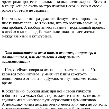
чрезмерная профессиональная лексика, сленг, жаргон. Все это
в конце концов очень быстро изживает себя, и язык в своей
основе от этого не страдает.
Конечно, меня тоже раздражают бездумные копирования
иноязычных слов. Но я считаю, что это болезнь времени, и
она пройдет. А вообще заимствование – нормальный процесс
в любом языке, оно действительно «налаживает мосты»
между языками и культурами.
– Это относится ко всем новым веяниям, например, к
феминитивам, или вы имеете в виду именно
заимствования?
– Нет, я сейчас говорила именно про заимствования. Что
касается феминитивов, у меня нет к ним какого-то
однозначного отношения. Думаю, что тут покажет только
время.
К сожалению, русский язык при всей своей гибкости
и богатстве, а может быть, где-то даже из-за этого, не имеет
единого механического пути образования феминитивов.
А поскольку жизнь действительно меняется и многие области,
которые традиционно были мужскими, сейчас стали