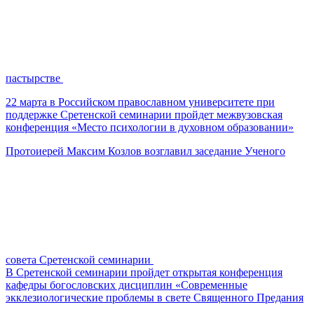
пастырстве
22 марта в Российском православном университете при
поддержке Сретенской семинарии пройдет межвузовская
конференция «Место психологии в духовном образовании»
Протоиерей Максим Козлов возглавил заседание Ученого
совета Сретенской семинарии
В Сретенской семинарии пройдет открытая конференция
кафедры богословских дисциплин «Современные
экклезиологические проблемы в свете Священного Предания