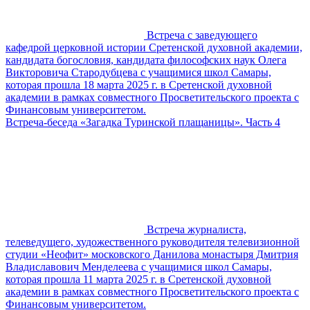
Встреча с заведующего
кафедрой церковной истории Сретенской духовной академии,
кандидата богословия, кандидата философских наук Олега
Викторовича Стародубцева с учащимися школ Самары,
которая прошла 18 марта 2025 г. в Сретенской духовной
академии в рамках совместного Просветительского проекта с
Финансовым университетом.
Встреча-беседа «Загадка Туринской плащаницы». Часть 4
Встреча журналиста,
телеведущего, художественного руководителя телевизионной
студии «Неофит» московского Данилова монастыря Дмитрия
Владиславович Менделеева с учащимися школ Самары,
которая прошла 11 марта 2025 г. в Сретенской духовной
академии в рамках совместного Просветительского проекта с
Финансовым университетом.