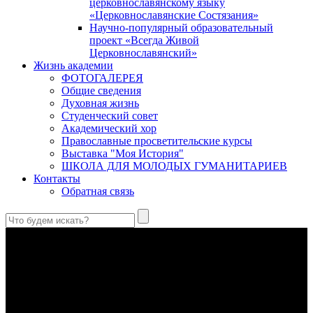
церковнославянскому языку
«Церковнославянские Состязания»
Научно-популярный образовательный
проект «Всегда Живой
Церковнославянский»
Жизнь академии
ФОТОГАЛЕРЕЯ
Общие сведения
Духовная жизнь
Студенческий совет
Академический хор
Православные просветительские курсы
Выставка "Моя История"
ШКОЛА ДЛЯ МОЛОДЫХ ГУМАНИТАРИЕВ
Контакты
Обратная связь
Антропология свт. Феофана Затворника как альтернатива
проектам виртуального человека. Часть 1
Стратегия человека исихастского в статье впервые
представлена на текстах свт. Феофана как альтернатива
человеку виртуальному.
Первый воскресный эксапостиларий: Богословско-
филологический комментарий