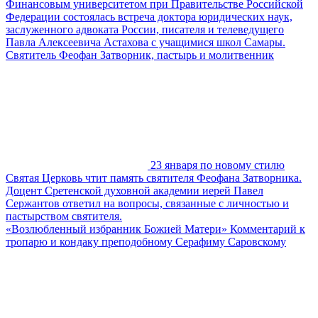
Финансовым университетом при Правительстве Российской
Федерации состоялась встреча доктора юридических наук,
заслуженного адвоката России, писателя и телеведущего
Павла Алексеевича Астахова с учащимися школ Самары.
Святитель Феофан Затворник, пастырь и молитвенник
23 января по новому стилю
Святая Церковь чтит память святителя Феофана Затворника.
Доцент Сретенской духовной академии иерей Павел
Сержантов ответил на вопросы, связанные с личностью и
пастырством святителя.
«Возлюбленный избранник Божией Матери» Комментарий к
тропарю и кондаку преподобному Серафиму Саровскому