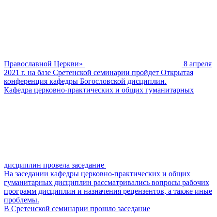
Православной Церкви»
8 апреля
2021 г. на базе Сретенской семинарии пройдет Открытая
конференция кафедры Богословской дисциплин.
Кафедра церковно-практических и общих гуманитарных
дисциплин провела заседание
На заседании кафедры церковно-практических и общих
гуманитарных дисциплин рассматривались вопросы рабочих
программ дисциплин и назначения рецензентов, а также иные
проблемы.
В Сретенской семинарии прошло заседание