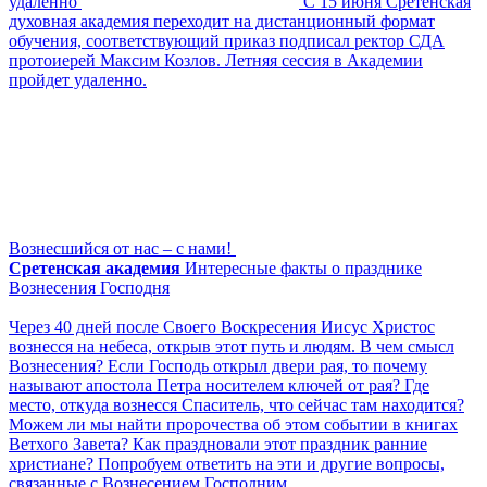
удаленно
С 15 июня Сретенская
духовная академия переходит на дистанционный формат
обучения, соответствующий приказ подписал ректор СДА
протоиерей Максим Козлов. Летняя сессия в Академии
пройдет удаленно.
Вознесшийся от нас – с нами!
Сретенская академия
Интересные факты о празднике
Вознесения Господня
Через 40 дней после Своего Воскресения Иисус Христос
вознесся на небеса, открыв этот путь и людям. В чем смысл
Вознесения? Если Господь открыл двери рая, то почему
называют апостола Петра носителем ключей от рая? Где
место, откуда вознесся Спаситель, что сейчас там находится?
Можем ли мы найти пророчества об этом событии в книгах
Ветхого Завета? Как праздновали этот праздник ранние
христиане? Попробуем ответить на эти и другие вопросы,
связанные с Вознесением Господним.