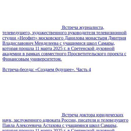
Встреча журналиста,
телеведущего, художественного руководителя телевизионной
студии «Неофит» московского Данилова монастыря Дмитрия
Владиславович Менделеева с учащимися школ Самары,
которая прошла 11 марта 2025 г. в Сретенской духовной
академии в рамках совместного Просветительского проекта с
Финансовым университетом.
Встреча-беседа: «Создаем будущее». Часть 4
Встреча доктора юридических
наук, заслуженного адвоката России, писателя и телеведущего
Павла Алексеевича Астахова с учащимися школ Самары,
которая прошла 11 марта 2025 г. в Сретенской духовной