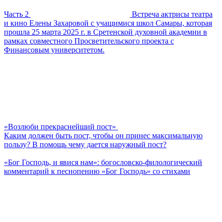
Часть 2
Встреча актрисы театра
и кино Елены Захаровой с учащимися школ Самары, которая
прошла 25 марта 2025 г. в Сретенской духовной академии в
рамках совместного Просветительского проекта с
Финансовым университетом.
«Возлюби прекраснейший пост»
Каким должен быть пост, чтобы он принес максимальную
пользу? В помощь чему дается наружный пост?
«Бог Господь, и явися нам»: богословско-филологический
комментарий к песнопению «Бог Господь» со стихами