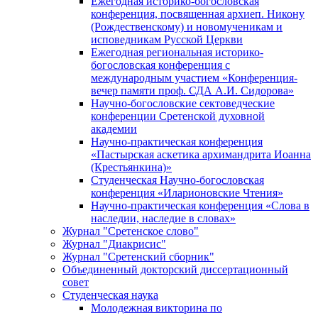
Ежегодная историко-богословская
конференция, посвященная архиеп. Никону
(Рождественскому) и новомученикам и
исповедникам Русской Церкви
Ежегодная региональная историко-
богословская конференция с
международным участием «Конференция-
вечер памяти проф. СДА А.И. Сидорова»
Научно-богословские сектоведческие
конференции Сретенской духовной
академии
Научно-практическая конференция
«Пастырская аскетика архимандрита Иоанна
(Крестьянкина)»
Студенческая Научно-богословская
конференция «Иларионовские Чтения»
Научно-практическая конференция «Cлова в
наследии, наследие в словах»
Журнал "Сретенское слово"
Журнал "Диакрисис"
Журнал "Сретенский сборник"
Объединенный докторский диссертационный
совет
Студенческая наука
Молодежная викторина по