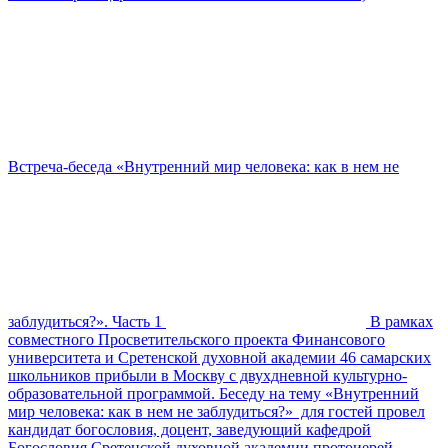
Встреча-беседа «Внутренний мир человека: как в нем не
заблудиться?». Часть 1
В рамках
совместного Просветительского проекта Финансового
университета и Сретенской духовной академии 46 самарских
школьников прибыли в Москву с двухдневной культурно-
образовательной программой. Беседу на тему «Внутренний
мир человека: как в нем не заблудиться?» для гостей провел
кандидат богословия, доцент, заведующий кафедрой
Богословия Сретенской духовной академии протоиерей