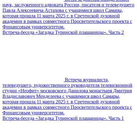
наук, заслуженного адвоката России, писателя и телеведущего
Павла Алексеевича Астахова с учащимися школ Самары,
которая прошла 11 марта 2025 г. в Сретенской духовной
академии в рамках совместного Просветительского проекта с
Финансовым университетом.
Встреча-беседа «Загадка Туринской плащаницы». Часть 2
Встреча журналиста,
телеведущего, художественного руководителя телевизионной
студии «Неофит» московского Данилова монастыря Дмитрия
Владиславович Менделеева с учащимися школ Самары,
которая прошла 11 марта 2025 г. в Сретенской духовной
академии в рамках совместного Просветительского проекта с
Финансовым университетом.
Встреча-беседа «Загадка Туринской плащаницы». Часть 1