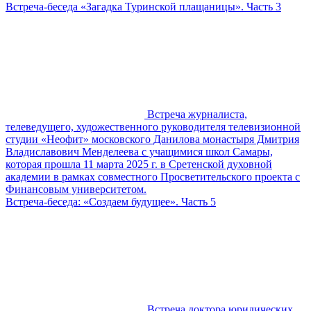
Встреча-беседа «Загадка Туринской плащаницы». Часть 3
Встреча журналиста,
телеведущего, художественного руководителя телевизионной
студии «Неофит» московского Данилова монастыря Дмитрия
Владиславович Менделеева с учащимися школ Самары,
которая прошла 11 марта 2025 г. в Сретенской духовной
академии в рамках совместного Просветительского проекта с
Финансовым университетом.
Встреча-беседа: «Создаем будущее». Часть 5
Встреча доктора юридических