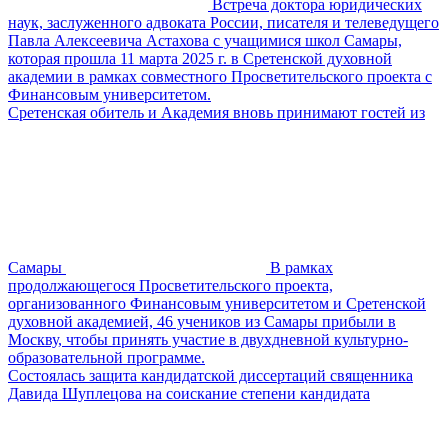
Встреча доктора юридических
наук, заслуженного адвоката России, писателя и телеведущего
Павла Алексеевича Астахова с учащимися школ Самары,
которая прошла 11 марта 2025 г. в Сретенской духовной
академии в рамках совместного Просветительского проекта с
Финансовым университетом.
Сретенская обитель и Академия вновь принимают гостей из
Самары
В рамках
продолжающегося Просветительского проекта,
организованного Финансовым университетом и Сретенской
духовной академией, 46 учеников из Самары прибыли в
Москву, чтобы принять участие в двухдневной культурно-
образовательной программе.
Состоялась защита кандидатской диссертаций священника
Давида Шуплецова на соискание степени кандидата