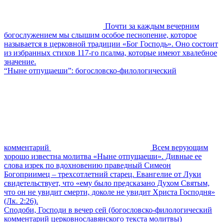
Почти за каждым вечерним
богослужением мы слышим особое песнопение, которое
называется в церковной традиции «Бог Господь». Оно состоит
из избранных стихов 117-го псалма, которые имеют хвалебное
значение.
“Ныне отпущаеши”: богословско-филологический
комментарий
Всем верующим
хорошо известна молитва «Ныне отпущаеши». Дивные ее
слова изрек по вдохновению праведный Симеон
Богоприимец – трехсотлетний старец. Евангелие от Луки
свидетельствует, что «ему было предсказано Духом Святым,
что он не увидит смерти, доколе не увидит Христа Господня»
(Лк. 2:26).
Сподоби, Господи в вечер сей (богословско-филологический
комментарий церковнославянского текста молитвы)