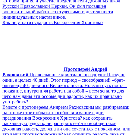
котором приняли участие представители духовных школ
Русской Православной Церкви. Он был посвящен
воспитательной работе со студентами и деятельности
индивидуальных наставников.
Как не утратить радость Воскресения Христова?
Протоиерей Андрей
Рахновский
Православные христиане празднуют Пасху не
один, а целых 40 дней. Этот период – своеобразный «брат-
близнец» 40-дневного Великого поста. Но если суть поста –
покаяние, внутренняя работа над собой – всем ясна, то для
чего нам даны эти особые дни радости, как их правильно
употребить?
Вместе с протоиереем Андреем Рахновским мы разбираемся:
на что же стоит обратить особое внимание в дни
празднования Воскресения Христова? как сохранить
пасхальную радость, не растерять ее? что вообще такое
духовная радость, должна ли она сочетаться с покаянием, или
это вещи противоположные? как отличить радость духа от