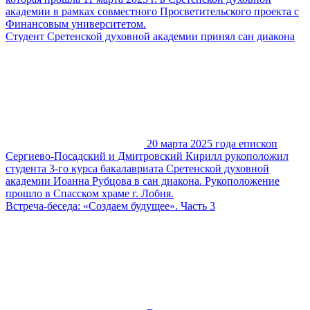
академии в рамках совместного Просветительского проекта с
Финансовым университетом.
Студент Сретенской духовной академии принял сан диакона
20 марта 2025 года епископ
Сергиево-Посадский и Дмитровский Кирилл рукоположил
студента 3-го курса бакалавриата Сретенской духовной
академии Иоанна Рубцова в сан диакона. Рукоположение
прошло в Спасском храме г. Лобня.
Встреча-беседа: «Создаем будущее». Часть 3