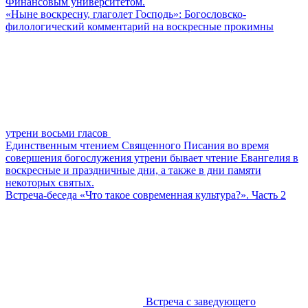
Финансовым университетом.
«Ныне воскресну, глаголет Господь»: Богословско-
филологический комментарий на воскресные прокимны
утрени восьми гласов
Единственным чтением Священного Писания во время
совершения богослужения утрени бывает чтение Евангелия в
воскресные и праздничные дни, а также в дни памяти
некоторых святых.
Встреча-беседа «Что такое современная культура?». Часть 2
Встреча с заведующего