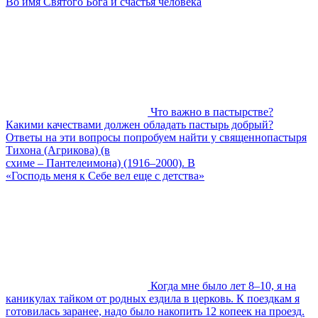
Во имя Святого Бога и счастья человека
Что важно в пастырстве?
Какими качествами должен обладать пастырь добрый?
Ответы на эти вопросы попробуем найти у священнопастыря
Тихона (Агрикова) (в
схиме – Пантелеимона) (1916–2000). В
«Господь меня к Себе вел еще с детства»
Когда мне было лет 8–10, я на
каникулах тайком от родных ездила в церковь. К поездкам я
готовилась заранее, надо было накопить 12 копеек на проезд.