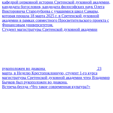
кафедрой церковной истории Сретенской духовной академии,
кандидата богословия, кандидата философских наук Олега
Викторовича Стародубцева с учащимися школ Самары,
которая прошла 18 марта 2025 г. в Сретенской духовной
академии в рамках совместного Просветительского проекта с
Финансовым университетом.
Студент магистратуры Сретенской духовной академии
рукоположен во диакона
23
марта, в Неделю Крестопоклонную, студент 1-го курса
магистратуры Сретенской духовной академии чтец Владимир
Бычков был рукоположен во диакона.
Встреча-беседа «Что такое современная культура?»