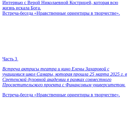
Интервью с Верой Николаевной Кострицей, которая всю
жизнь искала Бога.
Встреча-беседа «Нравственные ориентиры в творчестве».
Часть 3
Встреча актрисы театра и кино Елены Захаровой с
учащимися школ Самары, которая прошла 25 марта 2025 г. в
Сретенской духовной академии в рамках совместного
Просветительского проекта с Финансовым университетом.
Встреча-беседа «Нравственные ориентиры в творчестве».