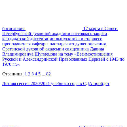
богословия
17 марта в Санкт-
Петербургской духовной академии состоялась защита
кандидатской диссертации выпускника и старшего
преподавателя кафедры пастырского душепопечения
Сретенской духовной академии священника Давида
Владимировича Шуплецова на тему «Взаимоотношения
Русской и Александрийской Православных Церквей с 1943 по
1970 гг.».
Страницы:
1
2
3
4
5
...
82
Летняя сессия 2020/2021 учебного года в СДА пройдет