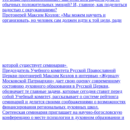
обычных положительных эмоций? И, главное, как поделиться
радостью с окружающими?
Протоиерей Максим Козлов: «Мы можем научить и
организовать, но человек сам должен идти к той цели, ради
которой существует семинария»
Председатель Учебного комитета Русской Православной
Церкви протоиерей Максим Козлов в интервью «Журналу
Московской Патриархии» дает свою оценку современному
состоянию духовного образования в Русской Церкви,
обозначает те главные задачи, которые сегодня ставит перед
собой Учебный комитет, рассказывает о системе рейтинга
семинарий и делится своими соображениями о возможностях
финансирования региональных духовных школ.
Сретенская семинария приглашает на научно-богословскую
конференцию о месте психологии в духовном образовании и