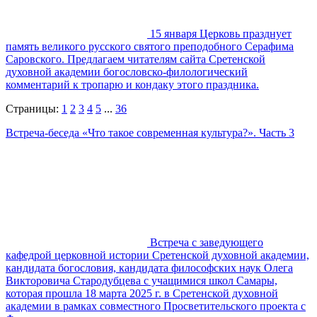
15 января Церковь празднует
память великого русского святого преподобного Серафима
Саровского. Предлагаем читателям сайта Сретенской
духовной академии богословско-филологический
комментарий к тропарю и кондаку этого праздника.
Страницы:
1
2
3
4
5
...
36
Встреча-беседа «Что такое современная культура?». Часть 3
Встреча с заведующего
кафедрой церковной истории Сретенской духовной академии,
кандидата богословия, кандидата философских наук Олега
Викторовича Стародубцева с учащимися школ Самары,
которая прошла 18 марта 2025 г. в Сретенской духовной
академии в рамках совместного Просветительского проекта с