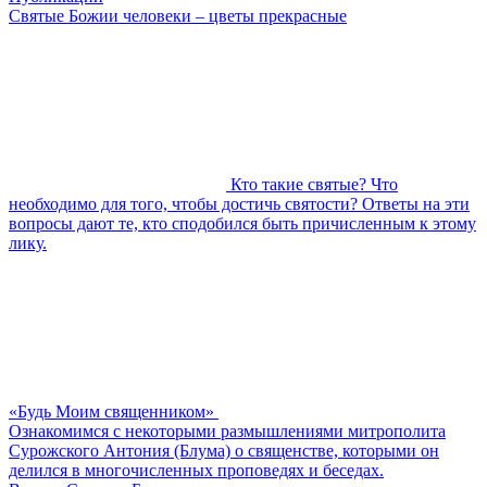
Святые Божии человеки – цветы прекрасные
Кто такие святые? Что
необходимо для того, чтобы достичь святости? Ответы на эти
вопросы дают те, кто сподобился быть причисленным к этому
лику.
«Будь Моим священником»
Ознакомимся с некоторыми размышлениями митрополита
Сурожского Антония (Блума) о священстве, которыми он
делился в многочисленных проповедях и беседах.