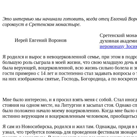
Это интервью мы начинали готовить, когда отец Евгений Ворон
сорокоуст в Сретенском монастыре.
Сретенский монас
Иерей Евгений Воронов
духовная академия
иеромонаху Зоси
Я родился и вырос в невоцерковленной семье, при этом в подро
большую роль сыграла в моей жизни, что свою младшую дочь я н
была верующей, воцерковленной, всю жизнь сильно болела и зна
гости примерно с 14 лет и постепенно стал задавать вопросы о т
на них изображены святые, Господь, Богородица, а по воскрес
Мне было интересно, и я просил взять меня с собой. Стал иног
стояния на одном месте, на Литургии я засыпал стоя. Однако с
было положено начало моему воцерковлению. Когда мне было ок
истинно верующим и воцерковленным человеком, приобщиться
Я сам из Новосибирска, родился и жил там. Однажды, придя в 
узнал, что требуется помощь для проведения фестиваля звонар