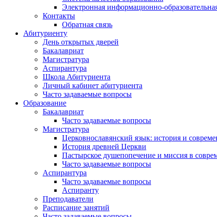
Электронная информационно-образовательная
Контакты
Обратная связь
Абитуриенту
День открытых дверей
Бакалавриат
Магистратура
Аспирантура
Школа Абитуриента
Личный кабинет абитуриента
Часто задаваемые вопросы
Образование
Бакалавриат
Часто задаваемые вопросы
Магистратура
Церковнославянский язык: история и совреме
История древней Церкви
Пастырское душепопечение и миссия в совре
Часто задаваемые вопросы
Аспирантура
Часто задаваемые вопросы
Аспиранту
Преподаватели
Расписание занятий
Часто задаваемые вопросы