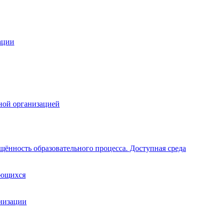
ации
ной организацией
щённость образовательного процесса. Доступная среда
ающихся
анизации