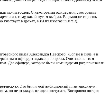
и или молитвослов. С некоторыми офицерами, с которыми
армии и к тому, какой путь я выбрал. В армии не скроешь
участвует в драках, а ты их избегаешь и т. д.
оверного князя Александра Невского: «Бог не в силе, а в
сержанты и офицеры задавали вопросы. Они знали, что я
иком. Два офицера, которые были командирами рот, приезжали
Сретенскую. Это был и мой амбициозный план-максимум.
палам, но не откажусь от идеи поступать. Воспринял потерю