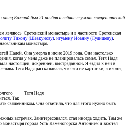
н отец Евгений был 21 ноября и сейчас служит священнический
кем являюсь. Сретенский монастырь и в частности Сретенская
олиту Тихону (Шевкунову)
,
игумену Иоанну (Лудищеву)
,
 насельникам монастыря.
тетей Надей. Она умерла в июне 2019 года. Она настолько
ения, когда у меня даже не планировалась семья. Тетя Надя
была настоящей, искренней, выстраданной. Я ездил к ней в
сеньям. Тетя Надя рассказывала, что это не картинки, а иконы,
долгого
Тетя Надя
иться. Так
ать священником. Она ответила, что для этого нужно быть
жных встречах. Заинтересовался, стал иногда ходить. Там же
го монастыря города Усть-Каменогорска Антонием и захотел