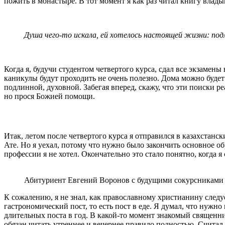
пожить в монастыре. В тот момент я как раз читал книгу влад
Душа чего-то искала, ей хотелось настоящей жизни: под
Когда я, будучи студентом четвертого курса, сдал все экзамены
каникулы будут проходить не очень полезно. Дома можно будет 
подлинной, духовной. Забегая вперед, скажу, что эти поиски р
но прося Божией помощи.
Итак, летом после четвертого курса я отправился в казахстан
Ате. Но я уехал, потому что нужно было закончить основное об
профессии я не хотел. Окончательно это стало понятно, когда
Абитуриент Евгений Воронов с будущими сокурсниками
К сожалению, я не знал, как православному христианину следуе
гастрономический пост, то есть пост в еде. Я думал, что нужн
длительных поста в год. В какой-то момент знакомый священник
обязан читать утреннее и вечернее правило полностью. Считал