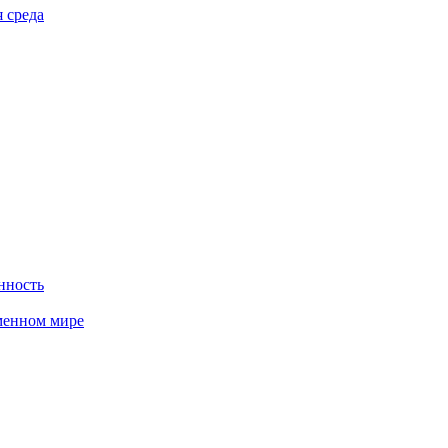
 среда
нность
менном мире