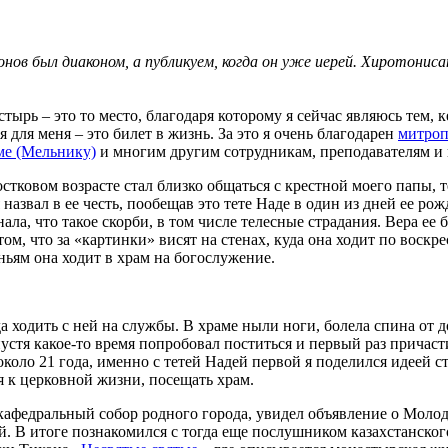
ов был диаконом, а публикуем, когда он уже иерей. Хиротониса
тырь – это то место, благодаря которому я сейчас являюсь тем, 
 для меня – это билет в жизнь. За это я очень благодарен
митроп
ме (Мельнику)
и многим другим сотрудникам, преподавателям и
стковом возрасте стал близко общаться с крестной моего папы, 
азвал в ее честь, пообещав это тете Наде в один из дней ее рожд
ла, что такое скорби, в том числе телесные страдания. Вера ее 
ом, что за «картинки» висят на стенах, куда она ходит по воскре
еньям она ходит в храм на богослужение.
да ходить с ней на службы. В храме ныли ноги, болела спина от 
пустя какое-то время попробовал поститься и первый раз причаст
оло 21 года, именно с тетей Надей первой я поделился идеей ст
 к церковной жизни, посещать храм.
кафедральный собор родного города, увидел объявление о Молоде
ей. В итоге познакомился с тогда еще послушником казахстанско