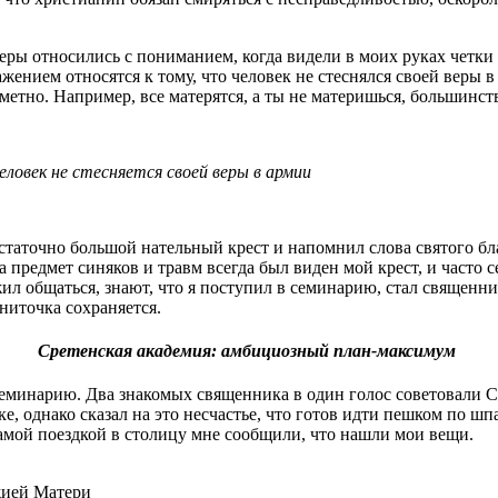
церы относились с пониманием, когда видели в моих руках четк
нием относятся к тому, что человек не стеснялся своей веры в 
етно. Например, все матерятся, а ты не материшься, большинство 
ловек не стесняется своей веры в армии
аточно большой нательный крест и напомнил слова святого благ
 предмет синяков и травм всегда был виден мой крест, и часто 
ил общаться, знают, что я поступил в семинарию, стал священн
 ниточка сохраняется.
Сретенская академия: амбициозный план-максимум
семинарию. Два знакомых священника в один голос советовали 
ке, однако сказал на это несчастье, что готов идти пешком по ш
самой поездкой в столицу мне сообщили, что нашли мои вещи.
жией Матери