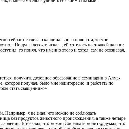
знь, и мне захотелось увидеть ее своими глазами.
 если сейчас не сделаю кардинального поворота, то мои
ютно... Но душа чего-то искала, ей хотелось настоящей жизни:
ступил, то понял, что именно этого и хотел, сам не осознавая,
таться, получить духовное образование в семинарии в Алма-
е, которое получал, было мне неинтересно, и работать по
чтобы стать священником.
й. Например, я не знал, что можно не соблюдать
ятница без продуктов животного происхождения, а также четыре
лабления. Я не знал, что можно сокращать молитву, думал, что
лениями, даже если речь идет об армейском суровом мужском