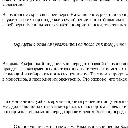
коллективе.
В армии я не скрывал своей веры. На удивление, ребята и офи
служил, до сих пор поддерживаем общение. Они с большим уваже
своей веры. Если пытаешься жить по-христиански, это очень зам
Офицеры с большим уважением относятся к тому, что че
Владыка Амфилохий подарил мне перед отправкой в армию дост
правде». На казарменных построениях, на телесных осмотрах на
верующий и собираюсь стать священником. Те, с кем я продолж
в монастырь, я проводил им экскурсию. Это здорово, что такая
По окончании службы в армии я принял решение поступать в 
Незадолго до поездки я оставил рюкзак с паспортом в электрич
паспорта как испытание перед хорошим делом. Кстати, перед 
С однокурсниками возле храма Владимирской иконы Бо