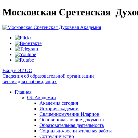
Московская Сретенская
Духо
Вход в ЭИОС
Сведения об образовательной организации
версия для слабовидящих
Главная
Об Академии
Академия сегодня
История академии
Священномученик Иларион
Основополагающие документы
Образовательная деятельность
Социально-воспитательная работа
Сотрудничество