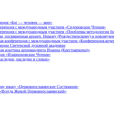
енция «Бог — человек — мир»
ференция с международным участием «Сидоровские Чтения»
ференция с международным участием «Проблемы методологии бо
ия, посвященная архиеп. Никону (Рождественскому) и новомуче
кая конференция с международным участием «Конференция-вече
енции Сретенской духовной академии
ая аскетика архимандрита Иоанна (Крестьянкина)»
ция «Иларионовские Чтения»
аследии, наследие в словах»
му языку «Церковнославянские Состязания»
 «Всегда Живой Церковнославянский»