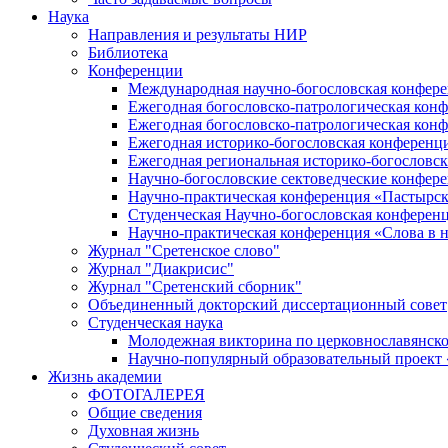
Наука
Направления и результаты НИР
Библиотека
Конференции
Международная научно-богословская конфер
Ежегодная богословско-патрологическая кон
Ежегодная богословско-патрологическая кон
Ежегодная историко-богословская конференц
Ежегодная региональная историко-богословс
Научно-богословские сектоведческие конфер
Научно-практическая конференция «Пастырск
Студенческая Научно-богословская конферен
Научно-практическая конференция «Cлова в н
Журнал "Сретенское слово"
Журнал "Диакрисис"
Журнал "Сретенский сборник"
Объединенный докторский диссертационный совет
Студенческая наука
Молодежная викторина по церковнославянско
Научно-популярный образовательный проект
Жизнь академии
ФОТОГАЛЕРЕЯ
Общие сведения
Духовная жизнь