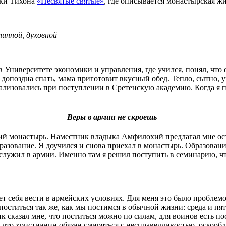
ыки Тихона
«Несвятые святые»
, где описывается монастырская жи
линной, духовной
 в Университете экономики и управления, где учился, понял, что
допоздна спать, мама приготовит вкусный обед. Тепло, сытно, у
еализовались при поступлении в Сретенскую академию. Когда я по
Веры в армии не скроешь
ский монастырь. Наместник владыка Амфилохий предлагал мне ос
разование. Я доучился и снова приехал в монастырь. Образовани
 я служил в армии. Именно там я решил поступить в семинарию, 
т себя вести в армейских условиях. Для меня это было проблемо
о поститься так же, как мы постимся в обычной жизни: среда и п
 сказал мне, что поститься можно по силам, для воинов есть пос
, что христианин обязан смиряться с несправедливостью, оскорб