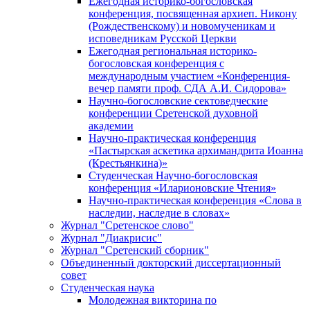
Ежегодная историко-богословская
конференция, посвященная архиеп. Никону
(Рождественскому) и новомученикам и
исповедникам Русской Церкви
Ежегодная региональная историко-
богословская конференция с
международным участием «Конференция-
вечер памяти проф. СДА А.И. Сидорова»
Научно-богословские сектоведческие
конференции Сретенской духовной
академии
Научно-практическая конференция
«Пастырская аскетика архимандрита Иоанна
(Крестьянкина)»
Студенческая Научно-богословская
конференция «Иларионовские Чтения»
Научно-практическая конференция «Cлова в
наследии, наследие в словах»
Журнал "Сретенское слово"
Журнал "Диакрисис"
Журнал "Сретенский сборник"
Объединенный докторский диссертационный
совет
Студенческая наука
Молодежная викторина по