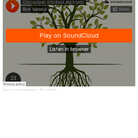
Сретенская семинария
·
Все записи