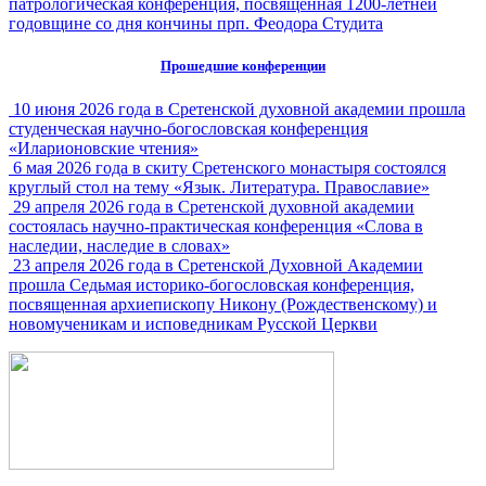
патрологическая конференция, посвященная 1200-летней
годовщине со дня кончины прп. Феодора Студита
Прошедшие конференции
10 июня 2026 года в Сретенской духовной академии прошла
студенческая научно-богословская конференция
«Иларионовские чтения»
6 мая 2026 года в скиту Сретенского монастыря состоялся
круглый стол на тему «Язык. Литература. Православие»
29 апреля 2026 года в Сретенской духовной академии
состоялась научно-практическая конференция «Слова в
наследии, наследие в словах»
23 апреля 2026 года в Сретенской Духовной Академии
прошла Седьмая историко-богословская конференция,
посвященная архиепископу Никону (Рождественскому) и
новомученикам и исповедникам Русской Церкви