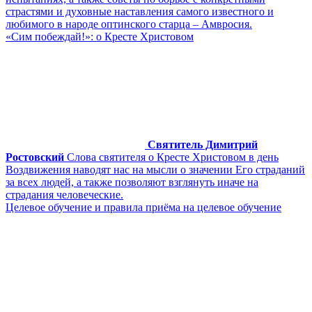
страстями и духовные наставления самого известного и
любимого в народе оптинского старца – Амвросия.
«Сим побеждай!»: о Кресте Христовом
Святитель Димитрий
Ростовский
Слова святителя о Кресте Христовом в день
Воздвижения наводят нас на мысли о значении Его страданий
за всех людей, а также позволяют взглянуть иначе на
страдания человеческие.
Целевое обучение и правила приёма на целевое обучение