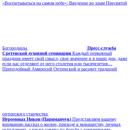
«Воспитываться на самом небе»: Введение во храм Пресвятой
Богородицы
Пресс-служба
Сретенской духовной семинарии
Каждый церковный
праздник имеет свой смысл, свое значение и в наши дни, даже
если нас отделяют от него столетия или тысячелетия…
Преподобный Амвросий Оптинский и расцвет традиций
оптинского старчества
Иеромонах Никон (Париманчук)
Представляем вашему
вниманию рассказ о жизни, приходе к монашеству, личных
испытаниях, а также советы по борьбе с конкретными