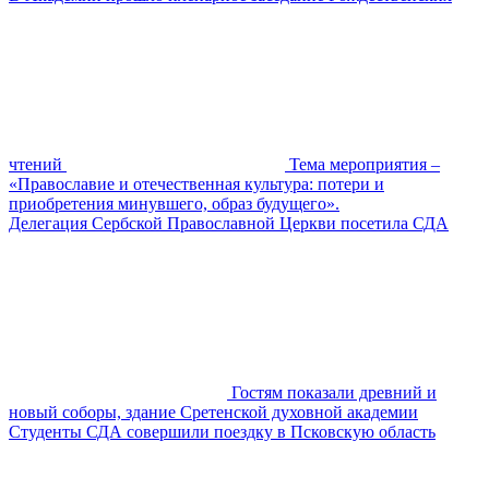
чтений
Тема мероприятия –
«Православие и отечественная культура: потери и
приобретения минувшего, образ будущего».
Делегация Сербской Православной Церкви посетила СДА
Гостям показали древний и
новый соборы, здание Сретенской духовной академии
Студенты СДА совершили поездку в Псковскую область