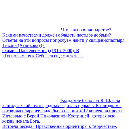
Что важно в пастырстве?
Какими качествами должен обладать пастырь добрый?
Ответы на эти вопросы попробуем найти у священнопастыря
Тихона (Агрикова) (в
схиме – Пантелеимона) (1916–2000). В
«Господь меня к Себе вел еще с детства»
Когда мне было лет 8–10, я на
каникулах тайком от родных ездила в церковь. К поездкам я
готовилась заранее, надо было накопить 12 копеек на проезд.
Интервью с Верой Николаевной Кострицей, которая всю
жизнь искала Бога.
Встреча-беседа «Нравственные ориентиры в творчестве».