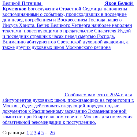
Великой Пятницы
Яков Белый-
Кругляков
Богослужения Страстной Седмицы наполнены
воспоминаниями о событиях, происходивших в последние
дни перед погребением и Воскресением Господа нашего
Иисуса Христа. Вечер Великого Четверга наиболее наполнен
текстами, повествующими о предательстве Спасителя Иудой
и последних страшных часах перед смертью Господа.
Вниманию абитуриентов Сретенской духовной академии, а
также других духовных школ Московского региона
Сообщаем вам, что в 2024 г. для
абитуриентов духовных школ, проживающих на территории г.
Москвы, будет действовать следующий порядок подачи
документов к Расширенному заседанию Экзаменационной
комиссии при Епархиальном совете г. Москвы для получения
обязательной рекомендации к поступлению.
Страницы:
1
2
3
4
5
...
26