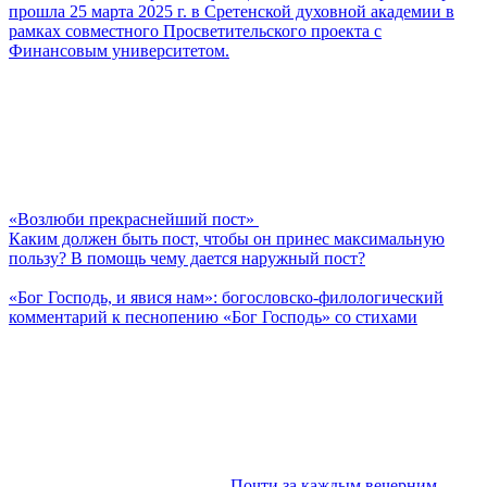
прошла 25 марта 2025 г. в Сретенской духовной академии в
рамках совместного Просветительского проекта с
Финансовым университетом.
«Возлюби прекраснейший пост»
Каким должен быть пост, чтобы он принес максимальную
пользу? В помощь чему дается наружный пост?
«Бог Господь, и явися нам»: богословско-филологический
комментарий к песнопению «Бог Господь» со стихами
Почти за каждым вечерним