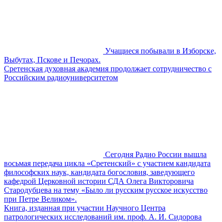
Учащиеся побывали в Изборске,
Выбутах, Пскове и Печорах.
Сретенская духовная академия продолжает сотрудничество с
Российским радиоуниверситетом
Сегодня Радио России вышла
восьмая передача цикла «Сретенский» с участием кандидата
философских наук, кандидата богословия, заведующего
кафедрой Церковной истории СДА Олега Викторовича
Стародубцева на тему «Было ли русским русское искусство
при Петре Великом».
Книга, изданная при участии Научного Центра
патрологических исследований им. проф. А. И. Сидорова