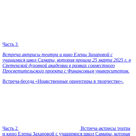
Часть 3
Встреча актрисы театра и кино Елены Захаровой с
учащимися школ Самары, которая прошла 25 марта 2025 г. в
Сретенской духовной академии в рамках совместного
Просветительского проекта с Финансовым университетом.
Встреча-беседа «Нравственные ориентиры в творчестве».
Часть 2
Встреча актрисы театра
и кино Елены Захаровой с учащимися школ Самары, которая