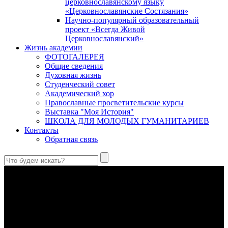
церковнославянскому языку
«Церковнославянские Состязания»
Научно-популярный образовательный
проект «Всегда Живой
Церковнославянский»
Жизнь академии
ФОТОГАЛЕРЕЯ
Общие сведения
Духовная жизнь
Студенческий совет
Академический хор
Православные просветительские курсы
Выставка "Моя История"
ШКОЛА ДЛЯ МОЛОДЫХ ГУМАНИТАРИЕВ
Контакты
Обратная связь
Святые страстотерпцы Борис и Глеб: к истории канонизации
и написания житий
Первыми русскими святыми, прославленными Церковью,
стали благоверные князья Борис и Глеб.
Праведный Феодор Ушаков: «Смерть предпочитаю я
бесчестному служению»
В Федоре Ушакове гармонично соединились железная