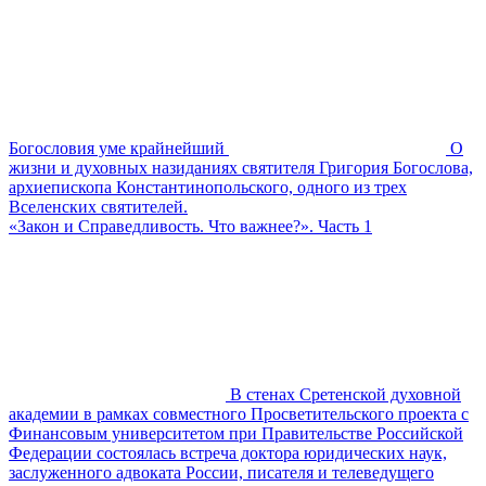
Богословия уме крайнейший
О
жизни и духовных назиданиях святителя Григория Богослова,
архиепископа Константинопольского, одного из трех
Вселенских святителей.
«Закон и Справедливость. Что важнее?». Часть 1
В стенах Сретенской духовной
академии в рамках совместного Просветительского проекта с
Финансовым университетом при Правительстве Российской
Федерации состоялась встреча доктора юридических наук,
заслуженного адвоката России, писателя и телеведущего