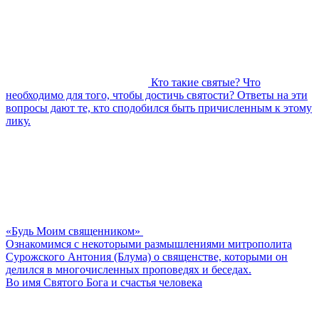
Кто такие святые? Что
необходимо для того, чтобы достичь святости? Ответы на эти
вопросы дают те, кто сподобился быть причисленным к этому
лику.
«Будь Моим священником»
Ознакомимся с некоторыми размышлениями митрополита
Сурожского Антония (Блума) о священстве, которыми он
делился в многочисленных проповедях и беседах.
Во имя Святого Бога и счастья человека