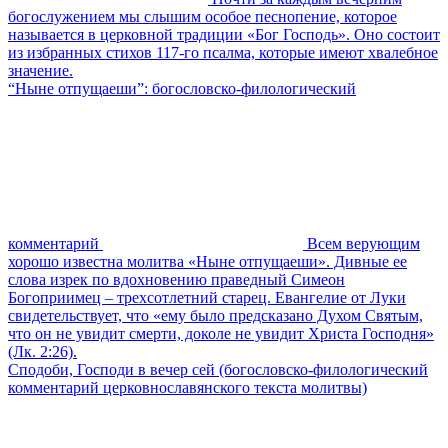
богослужением мы слышим особое песнопение, которое
называется в церковной традиции «Бог Господь». Оно состоит
из избранных стихов 117-го псалма, которые имеют хвалебное
значение.
“Ныне отпущаеши”: богословско-филологический
комментарий
Всем верующим
хорошо известна молитва «Ныне отпущаеши». Дивные ее
слова изрек по вдохновению праведный Симеон
Богоприимец – трехсотлетний старец. Евангелие от Луки
свидетельствует, что «ему было предсказано Духом Святым,
что он не увидит смерти, доколе не увидит Христа Господня»
(Лк. 2:26).
Сподоби, Господи в вечер сей (богословско-филологический
комментарий церковнославянского текста молитвы)