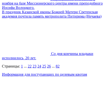
ноября на базе Миссионерского центра имени преподобного
Иосифа Волоцкого.
В праздник Казанской иконы Божией Матери Сретенская
академия почтила память митрополита Питирима (Нечаева)
Со дня кончины владыки
исполнилось 20 лет.
Страницы:
1
...
22
23
24
25
26
...
82
Информация для поступающих по целевым квотам