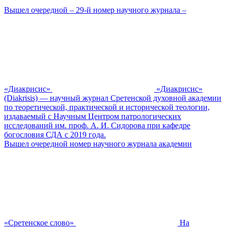
Вышел очередной – 29-й номер научного журнала –
«Диакрисис»
«Диакрисис»
(Diakrisis) — научный журнал Сретенской духовной академии
по теоретической, практической и исторической теологии,
издаваемый с Научным Центром патрологических
исследований им. проф. А. И. Сидорова при кафедре
богословия СДА с 2019 года.
Вышел очередной номер научного журнала академии
«Сретенское слово»
На