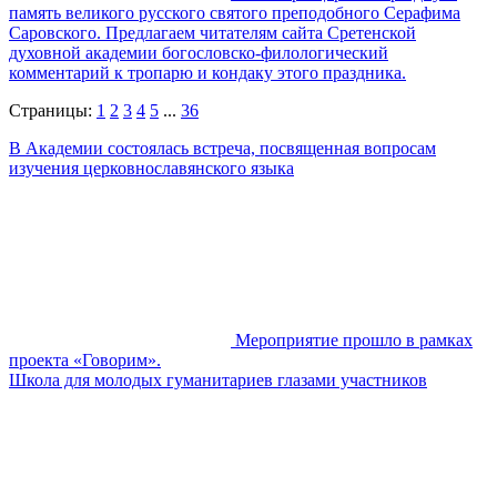
память великого русского святого преподобного Серафима
Саровского. Предлагаем читателям сайта Сретенской
духовной академии богословско-филологический
комментарий к тропарю и кондаку этого праздника.
Страницы:
1
2
3
4
5
...
36
В Академии состоялась встреча, посвященная вопросам
изучения церковнославянского языка
Мероприятие прошло в рамках
проекта «Говорим».
Школа для молодых гуманитариев глазами участников