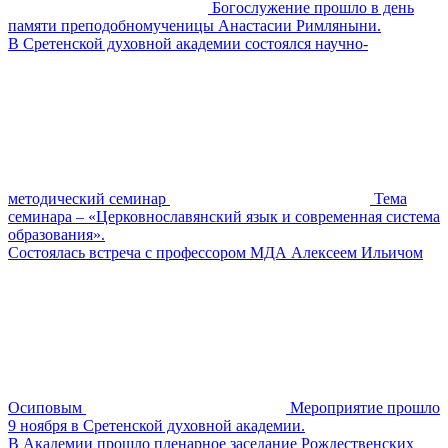
Богослужение прошло в день
памяти преподобномученицы Анастасии Римляныни.
В Сретенской духовной академии состоялся научно-
методический семинар
Тема
семинара – «Церковнославянский язык и современная система
образования».
Состоялась встреча с профессором МДА Алексеем Ильичом
Осиповым
Мероприятие прошло
9 ноября в Сретенской духовной академии.
В Академии прошло пленарное заседание Рождественских