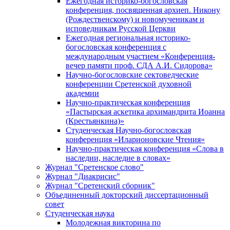
Ежегодная историко-богословская
конференция, посвященная архиеп. Никону
(Рождественскому) и новомученикам и
исповедникам Русской Церкви
Ежегодная региональная историко-
богословская конференция с
международным участием «Конференция-
вечер памяти проф. СДА А.И. Сидорова»
Научно-богословские сектоведческие
конференции Сретенской духовной
академии
Научно-практическая конференция
«Пастырская аскетика архимандрита Иоанна
(Крестьянкина)»
Студенческая Научно-богословская
конференция «Иларионовские Чтения»
Научно-практическая конференция «Cлова в
наследии, наследие в словах»
Журнал "Сретенское слово"
Журнал "Диакрисис"
Журнал "Сретенский сборник"
Объединенный докторский диссертационный
совет
Студенческая наука
Молодежная викторина по