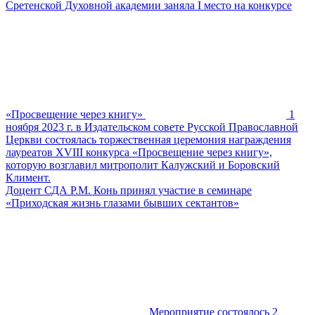
Сретенской Духовной академии заняла I место на конкурсе
«Просвещение через книгу»
1
ноября 2023 г. в Издательском совете Русской Православной
Церкви состоялась торжественная церемония награждения
лауреатов XVIII конкурса «Просвещение через книгу»,
которую возглавил митрополит Калужский и Боровский
Климент.
Доцент СДА Р.М. Конь принял участие в семинаре
«Приходская жизнь глазами бывших сектантов»
Мероприятие состоялось 2