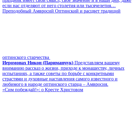
праздник имеет свой смысл, свое значение и в наши дни, даже
если нас отделяют от него столетия или тысячелетия…
Преподобный Амвросий Оптинский и расцвет традиций
оптинского старчества
Иеромонах Никон (Париманчук)
Представляем вашему
вниманию рассказ о жизни, приходе к монашеству, личных
испытаниях, а также советы по борьбе с конкретными
страстями и духовные наставления самого известного и
любимого в народе оптинского старца – Амвросия.
«Сим побеждай!»: о Кресте Христовом