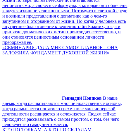
жизни по вере, догматические истины являются
непонятными, а словесные формулы, в которые они облечены,
кажутся излишне усложненными. Потому-то в светской среде
и возникли представления о догматике как о чем-то
запутанном и оторванном от жизни. Но когда у человека есть
внутреннее благоговение к величию тайн Божиих, тогда и
принятие догматических истин происходит естественно, и
они становятся ценностным основанием личности,
преображая ее.
«СЕМИНАРИЯ ДАЛА МНЕ САМОЕ ГЛАВНОЕ – ОНА
ЗАЛОЖИЛА ФУНДАМЕНТ ДУХОВНОЙ ЖИЗНИ»
Геннадий Новиков
В наше
время, когда расшатываются многие нравственные основы,
когда размывается понятие о грехе, поле миссионерской
деятельности расширяется и осложняется. Людям сейчас
приходится рассказывать о самом простом, о том, без чего
человечество самоуничтожается.
КТО ПО ТОЛКАМ, А КТО ПО СКЛАДАМ