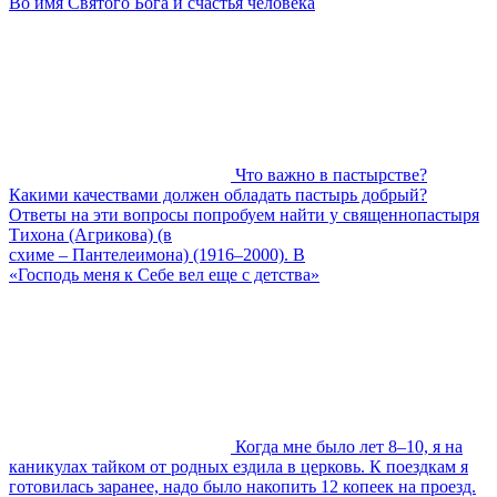
Во имя Святого Бога и счастья человека
Что важно в пастырстве?
Какими качествами должен обладать пастырь добрый?
Ответы на эти вопросы попробуем найти у священнопастыря
Тихона (Агрикова) (в
схиме – Пантелеимона) (1916–2000). В
«Господь меня к Себе вел еще с детства»
Когда мне было лет 8–10, я на
каникулах тайком от родных ездила в церковь. К поездкам я
готовилась заранее, надо было накопить 12 копеек на проезд.