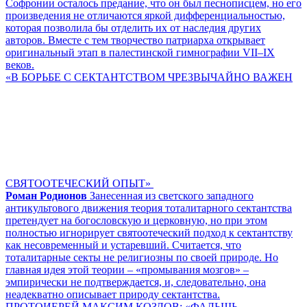
Софронии осталось предание, что он был песнописцем, но его
произведения не отличаются яркой дифференциальностью,
которая позволила бы отделить их от наследия других
авторов. Вместе с тем творчество патриарха открывает
оригинальный этап в палестинской гимнографии VII–IX
веков.
«В БОРЬБЕ С СЕКТАНТСТВОМ ЧРЕЗВЫЧАЙНО ВАЖЕН
СВЯТООТЕЧЕСКИЙ ОПЫТ»
Роман Родионов
Занесенная из светского западного
антикультового движения теория тоталитарного сектантства
претендует на богословскую и церковную, но при этом
полностью игнорирует святоотеческий подход к сектантству
как несовременный и устаревший. Считается, что
тоталитарные секты не религиозны по своей природе. Но
главная идея этой теории – «промывания мозгов» –
эмпирически не подтверждается, и, следовательно, она
неадекватно описывает природу сектантства.
ПРОТОИЕРЕЙ МАКСИМ КОЗЛОВ: «ФАЛЬШЬ