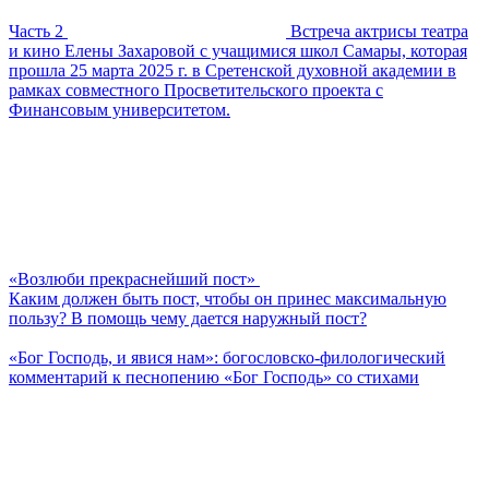
Часть 2
Встреча актрисы театра
и кино Елены Захаровой с учащимися школ Самары, которая
прошла 25 марта 2025 г. в Сретенской духовной академии в
рамках совместного Просветительского проекта с
Финансовым университетом.
«Возлюби прекраснейший пост»
Каким должен быть пост, чтобы он принес максимальную
пользу? В помощь чему дается наружный пост?
«Бог Господь, и явися нам»: богословско-филологический
комментарий к песнопению «Бог Господь» со стихами