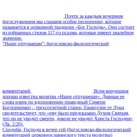
Почти за каждым вечерним
богослужением мы слышим особое песнопение, которое
называется в церковной традиции «Бог Господь». Оно состоит
из избранных стихов 117-го псалма, которые имеют хвалебное
значение.
“Ныне отпущаеши”: богословско-филологический
комментарий
Всем верующим
хорошо известна молитва «Ныне отпущаеши». Дивные ее
слова изрек по вдохновению праведный Симеон
Богоприимец – трехсотлетний старец. Евангелие от Луки
свидетельствует, что «ему было предсказано Духом Святым,
что он не увидит смерти, доколе не увидит Христа Господня»
(Лк. 2:26).
Сподоби, Господи в вечер сей (богословско-филологический
комментарий церковнославянского текста молитвы)