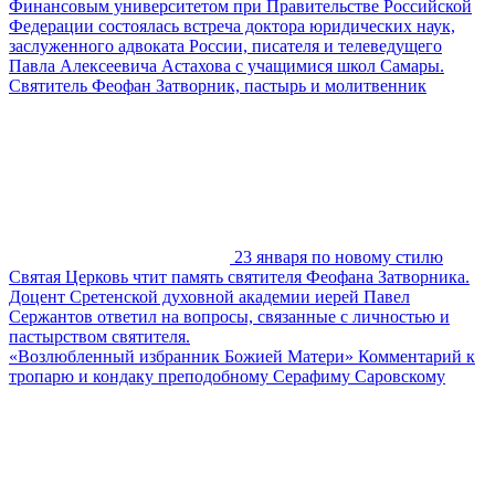
Финансовым университетом при Правительстве Российской
Федерации состоялась встреча доктора юридических наук,
заслуженного адвоката России, писателя и телеведущего
Павла Алексеевича Астахова с учащимися школ Самары.
Святитель Феофан Затворник, пастырь и молитвенник
23 января по новому стилю
Святая Церковь чтит память святителя Феофана Затворника.
Доцент Сретенской духовной академии иерей Павел
Сержантов ответил на вопросы, связанные с личностью и
пастырством святителя.
«Возлюбленный избранник Божией Матери» Комментарий к
тропарю и кондаку преподобному Серафиму Саровскому