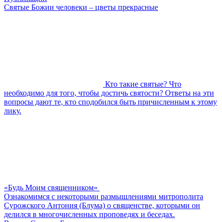
Святые Божии человеки – цветы прекрасные
Кто такие святые? Что
необходимо для того, чтобы достичь святости? Ответы на эти
вопросы дают те, кто сподобился быть причисленным к этому
лику.
«Будь Моим священником»
Ознакомимся с некоторыми размышлениями митрополита
Сурожского Антония (Блума) о священстве, которыми он
делился в многочисленных проповедях и беседах.