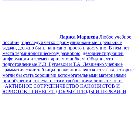
Лариса Маршева
Любое учебное
пособие, преследуя четко сформулированные и реальные
задачи, должно быть написано просто и доступно. В нем нет
места терминологическому разнобою, дезориентирующей
информации и элементарным ошибкам. Обидно, что
подготовленные И.В. Бугаевой и Т.А. Левшенко учебные
грамматические таблицы церковнославянского языка, которые
могли бы стать хорошими вспомогательными материалами
при обучении, отвечают этим требованиям лишь отчасти.
«АКТИВНОЕ СОТРУДНИЧЕСТВО КАНОНИСТОВ И
ЮРИСТОВ ПРИНЕСЕТ ДОБРЫЕ ПЛОДЫ И ЦЕРКВИ, И