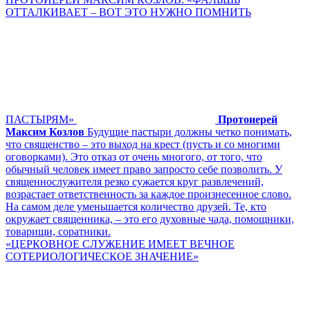
ОТТАЛКИВАЕТ – ВОТ ЭТО НУЖНО ПОМНИТЬ
ПАСТЫРЯМ»
Протоиерей
Максим Козлов
Будущие пастыри должны четко понимать,
что священство – это выход на крест (пусть и со многими
оговорками). Это отказ от очень многого, от того, что
обычный человек имеет право запросто себе позволить. У
священнослужителя резко сужается круг развлечений,
возрастает ответственность за каждое произнесенное слово.
На самом деле уменьшается количество друзей. Те, кто
окружает священника, – это его духовные чада, помощники,
товарищи, соратники.
«ЦЕРКОВНОЕ СЛУЖЕНИЕ ИМЕЕТ ВЕЧНОЕ
СОТЕРИОЛОГИЧЕСКОЕ ЗНАЧЕНИЕ»