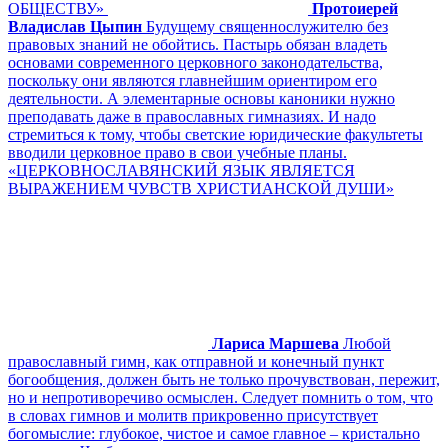
ОБЩЕСТВУ»
Протоиерей
Владислав Цыпин
Будущему священнослужителю без
правовых знаний не обойтись. Пастырь обязан владеть
основами современного церковного законодательства,
поскольку они являются главнейшим ориентиром его
деятельности. А элементарные основы каноники нужно
преподавать даже в православных гимназиях. И надо
стремиться к тому, чтобы светские юридические факультеты
вводили церковное право в свои учебные планы.
«ЦЕРКОВНОСЛАВЯНСКИЙ ЯЗЫК ЯВЛЯЕТСЯ
ВЫРАЖЕНИЕМ ЧУВСТВ ХРИСТИАНСКОЙ ДУШИ»
Лариса Маршева
Любой
православный гимн, как отправной и конечный пункт
богообщения, должен быть не только прочувствован, пережит,
но и непротиворечиво осмыслен. Следует помнить о том, что
в словах гимнов и молитв прикровенно присутствует
богомыслие: глубокое, чистое и самое главное – кристально