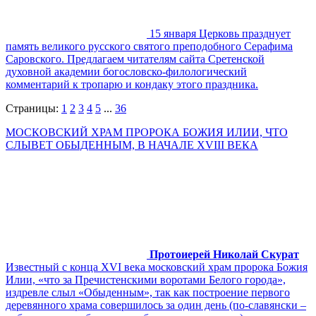
15 января Церковь празднует
память великого русского святого преподобного Серафима
Саровского. Предлагаем читателям сайта Сретенской
духовной академии богословско-филологический
комментарий к тропарю и кондаку этого праздника.
Страницы:
1
2
3
4
5
...
36
МОСКОВСКИЙ ХРАМ ПРОРОКА БОЖИЯ ИЛИИ, ЧТО
СЛЫВЕТ ОБЫДЕННЫМ, В НАЧАЛЕ XVIII ВЕКА
Протоиерей Николай Скурат
Известный с конца XVI века московский храм пророка Божия
Илии, «что за Пречистенскими воротами Белого города»,
издревле слыл «Обыденным», так как построение первого
деревянного храма совершилось за один день (по-славянски –