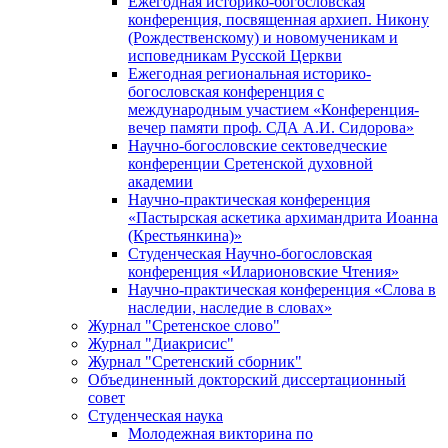
Ежегодная историко-богословская
конференция, посвященная архиеп. Никону
(Рождественскому) и новомученикам и
исповедникам Русской Церкви
Ежегодная региональная историко-
богословская конференция с
международным участием «Конференция-
вечер памяти проф. СДА А.И. Сидорова»
Научно-богословские сектоведческие
конференции Сретенской духовной
академии
Научно-практическая конференция
«Пастырская аскетика архимандрита Иоанна
(Крестьянкина)»
Студенческая Научно-богословская
конференция «Иларионовские Чтения»
Научно-практическая конференция «Cлова в
наследии, наследие в словах»
Журнал "Сретенское слово"
Журнал "Диакрисис"
Журнал "Сретенский сборник"
Объединенный докторский диссертационный
совет
Студенческая наука
Молодежная викторина по