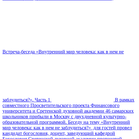
Встреча-беседа «Внутренний мир человека: как в нем не
заблудиться?». Часть 1
В рамках
совместного Просветительского проекта Финансового
университета и Сретенской духовной академии 46 самарских
школьников прибыли в Москву с двухдневной культурно-
образовательной программой. Беседу на тему «Внутренний
мир человека: как в нем не заблудиться?» для гостей провел
кандидат богословия, доцент, заведующий кафедрой
Богословия Сретенской духовной академии протоиерей