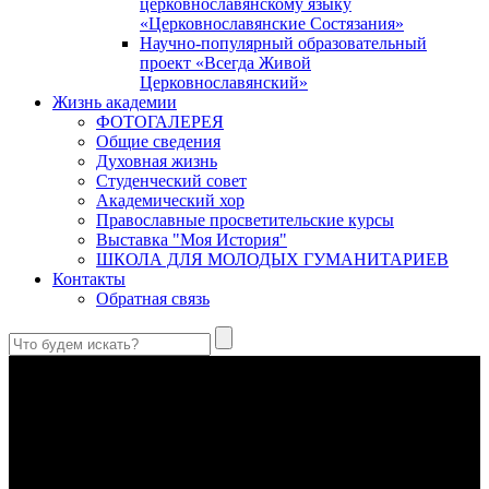
церковнославянскому языку
«Церковнославянские Состязания»
Научно-популярный образовательный
проект «Всегда Живой
Церковнославянский»
Жизнь академии
ФОТОГАЛЕРЕЯ
Общие сведения
Духовная жизнь
Студенческий совет
Академический хор
Православные просветительские курсы
Выставка "Моя История"
ШКОЛА ДЛЯ МОЛОДЫХ ГУМАНИТАРИЕВ
Контакты
Обратная связь
Антропология свт. Феофана Затворника как альтернатива
проектам виртуального человека. Часть 1
Стратегия человека исихастского в статье впервые
представлена на текстах свт. Феофана как альтернатива
человеку виртуальному.
Первый воскресный эксапостиларий: Богословско-
филологический комментарий