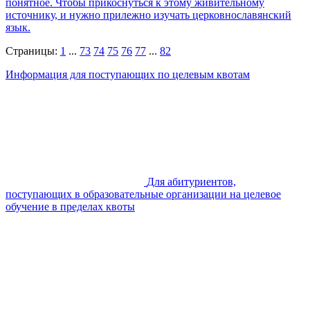
понятное. Чтобы прикоснуться к этому живительному
источнику, и нужно прилежно изучать церковнославянский
язык.
Страницы:
1
...
73
74
75
76
77
...
82
Информация для поступающих по целевым квотам
Для абитуриентов,
поступающих в образовательные организации на целевое
обучение в пределах квоты