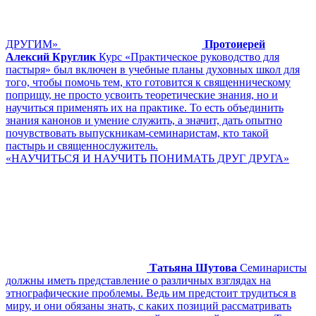
ДРУГИМ»
Протоиерей
Алексий Круглик
Курс «Практическое руководство для
пастыря» был включен в учебные планы духовных школ для
того, чтобы помочь тем, кто готовится к священническому
поприщу, не просто усвоить теоретические знания, но и
научиться применять их на практике. То есть объединить
знания канонов и умение служить, а значит, дать опытно
почувствовать выпускникам-семинаристам, кто такой
пастырь и священнослужитель.
«НАУЧИТЬСЯ И НАУЧИТЬ ПОНИМАТЬ ДРУГ ДРУГА»
Татьяна Шутова
Семинаристы
должны иметь представление о различных взглядах на
этнографические проблемы. Ведь им предстоит трудиться в
миру, и они обязаны знать, с каких позиций рассматривать