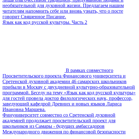
необязательной для духовной жизни. Предлагаем нашим
читателям напомнить себе или вновь узнать, что о посте
говорит Священное Писание.
Язык как код русской культуры. Часть 2
В рамках совместного
Просветительского проекта Финансового университета и
Сретенской духовной академии 46 самарских школьников
прибыли в Москву с двухдневной культурно-образовательной
программой. Беседу на тему «Язык как код русской культуры»
для гостей провела доктор филологических наук, профессор,
заведующий кафедрой Древних и новых языков Лариса
Ивановна Маршева.
Финуниверситет совместно со Сретенской духовной
академией продолжает просветительский проект для
школьников из Самары - будущих амбассадоров
Международного движения по финансовой безопасности