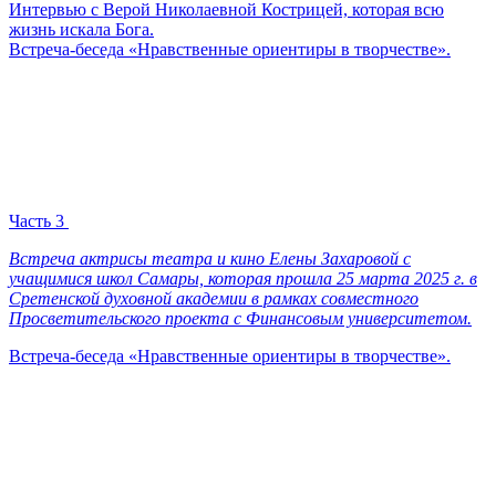
Интервью с Верой Николаевной Кострицей, которая всю
жизнь искала Бога.
Встреча-беседа «Нравственные ориентиры в творчестве».
Часть 3
Встреча актрисы театра и кино Елены Захаровой с
учащимися школ Самары, которая прошла 25 марта 2025 г. в
Сретенской духовной академии в рамках совместного
Просветительского проекта с Финансовым университетом.
Встреча-беседа «Нравственные ориентиры в творчестве».