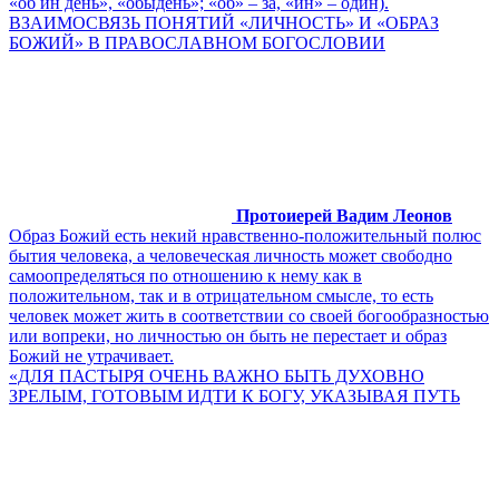
«об ин день», «обыдень»; «об» – за, «ин» – один).
ВЗАИМОСВЯЗЬ ПОНЯТИЙ «ЛИЧНОСТЬ» И «ОБРАЗ
БОЖИЙ» В ПРАВОСЛАВНОМ БОГОСЛОВИИ
Протоиерей Вадим Леонов
Образ Божий есть некий нравственно-положительный полюс
бытия человека, а человеческая личность может свободно
самоопределяться по отношению к нему как в
положительном, так и в отрицательном смысле, то есть
человек может жить в соответствии со своей богообразностью
или вопреки, но личностью он быть не перестает и образ
Божий не утрачивает.
«ДЛЯ ПАСТЫРЯ ОЧЕНЬ ВАЖНО БЫТЬ ДУХОВНО
ЗРЕЛЫМ, ГОТОВЫМ ИДТИ К БОГУ, УКАЗЫВАЯ ПУТЬ