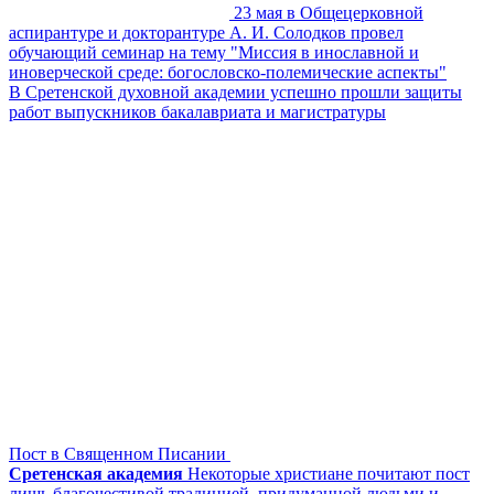
23 мая в Общецерковной
аспирантуре и докторантуре А. И. Солодков провел
обучающий семинар на тему "Миссия в инославной и
иноверческой среде: богословско-полемические аспекты"
В Сретенской духовной академии успешно прошли защиты
работ выпускников бакалавриата и магистратуры
Пост в Священном Писании
Сретенская академия
Некоторые христиане почитают пост
лишь благочестивой традицией, придуманной людьми и