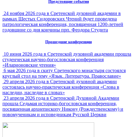
Предстоящие события
24 ноября 2026 года в Сретенской духовной академии в
рамках Шестых Сидоровских Чтений будет проведена
патрологическая конференция, посвященная 1200-летней
годовщине со дня кончины прп. Феодора Студита
Прошедшие конференции
10 июня 2026 года в Сретенской духовной академии прошла
студенческая научно-богословская конференция
«Иларионовские чтения»
6 мая 2026 года в скиту Сретенского монастыря состоялся
круглый стол на тему «Язык. Литература. Православие»
29 апреля 2026 года в Сретенской духовной академии
состоялась научно-практическая конференция «Слова в
наследии, наследие в словах»
23 апреля 2026 года в Сретенской Духовной Академии
прошла Седьмая историко-богословская конференция,
посвященная архиепископу Никону (Рождественскому) и
новомученикам и исповедникам Русской Церкви