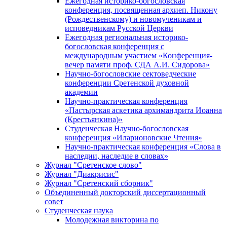
Ежегодная историко-богословская
конференция, посвященная архиеп. Никону
(Рождественскому) и новомученикам и
исповедникам Русской Церкви
Ежегодная региональная историко-
богословская конференция с
международным участием «Конференция-
вечер памяти проф. СДА А.И. Сидорова»
Научно-богословские сектоведческие
конференции Сретенской духовной
академии
Научно-практическая конференция
«Пастырская аскетика архимандрита Иоанна
(Крестьянкина)»
Студенческая Научно-богословская
конференция «Иларионовские Чтения»
Научно-практическая конференция «Cлова в
наследии, наследие в словах»
Журнал "Сретенское слово"
Журнал "Диакрисис"
Журнал "Сретенский сборник"
Объединенный докторский диссертационный
совет
Студенческая наука
Молодежная викторина по