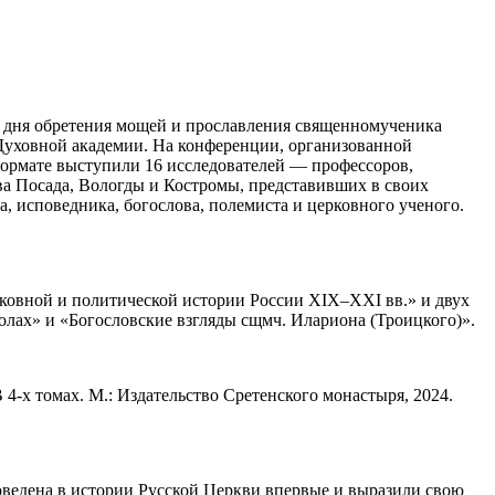
со дня обретения мощей и прославления священномученика
 Духовной академии. На конференции, организованной
ормате выступили 16 исследователей — профессоров,
ва Посада, Вологды и Костромы, представивших в своих
, исповедника, богослова, полемиста и церковного ученого.
рковной и политической истории России XIX–XXI вв.» и двух
олах» и «Богословские взгляды сщмч. Илариона (Троицкого)».
-х томах. М.: Издательство Сретенского монастыря, 2024.
оведена в истории Русской Церкви впервые и выразили свою