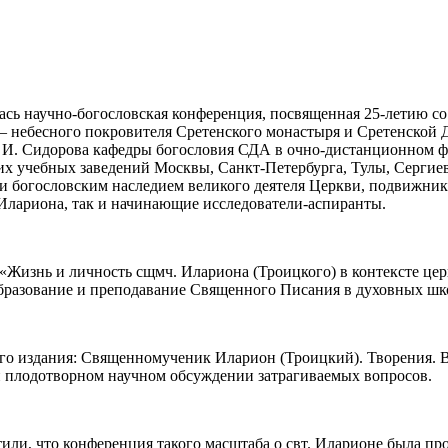
лась научно-богословская конференция, посвященная 25-летию 
 — небесного покровителя Сретенского монастыря и Сретенской
 И. Сидорова кафедры богословия СДА в очно-дистанционном ф
ких учебных заведений Москвы, Санкт-Петербурга, Тулы, Сергие
и богословским наследием великого деятеля Церкви, подвижника
 Илариона, так и начинающие исследователи-аспиранты.
 «Жизнь и личность сщмч. Илариона (Троицкого) в контексте це
образование и преподавание Священного Писания в духовных шк
го издания: Священномученик Иларион (Троицкий). Творения. В 4
и плодотворном научном обсуждении затрагиваемых вопросов.
или, что конференция такого масштаба о свт. Иларионе была пр