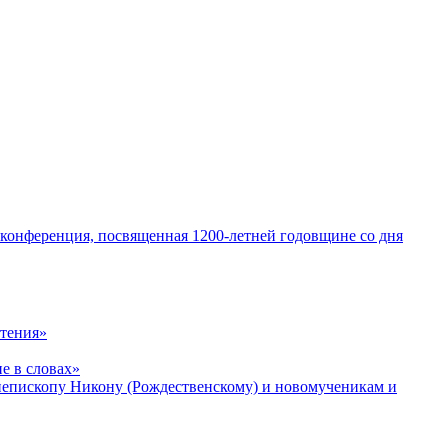
 конференция, посвященная 1200-летней годовщине со дня
чтения»
е в словах»
хиепископу Никону (Рождественскому) и новомученикам и