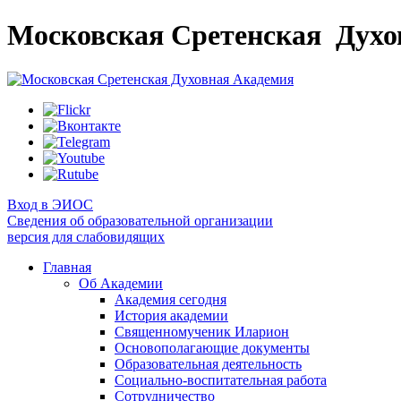
Московская Сретенская
Духо
Вход в ЭИОС
Сведения об образовательной организации
версия для слабовидящих
Главная
Об Академии
Академия сегодня
История академии
Священномученик Иларион
Основополагающие документы
Образовательная деятельность
Социально-воспитательная работа
Сотрудничество