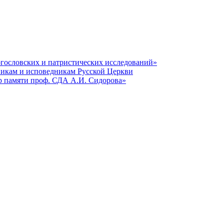
гословских и патристических исследований»
никам и исповедникам Русской Церкви
р памяти проф. СДА А.И. Сидорова»