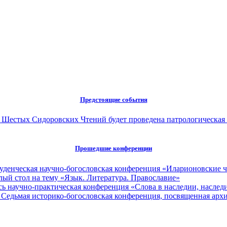
Предстоящие события
ах Шестых Сидоровских Чтений будет проведена патрологическая
Прошедшие конференции
туденческая научно-богословская конференция «Иларионовские 
глый стол на тему «Язык. Литература. Православие»
сь научно-практическая конференция «Слова в наследии, наследи
 Седьмая историко-богословская конференция, посвященная ар