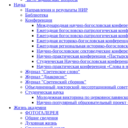
Наука
Направления и результаты НИР
Библиотека
Конференции
Международная научно-богословская конфер
Ежегодная богословско-патрологическая кон
Ежегодная богословско-патрологическая кон
Ежегодная историко-богословская конференц
Ежегодная региональная историко-богословс
Научно-богословские сектоведческие конфер
Научно-практическая конференция «Пастырск
Студенческая Научно-богословская конферен
Научно-практическая конференция «Cлова в н
Журнал "Сретенское слово"
Журнал "Диакрисис"
Журнал "Сретенский сборник"
Объединенный докторский диссертационный совет
Студенческая наука
Молодежная викторина по церковнославянско
Научно-популярный образовательный проект
Жизнь академии
ФОТОГАЛЕРЕЯ
Общие сведения
Духовная жизнь