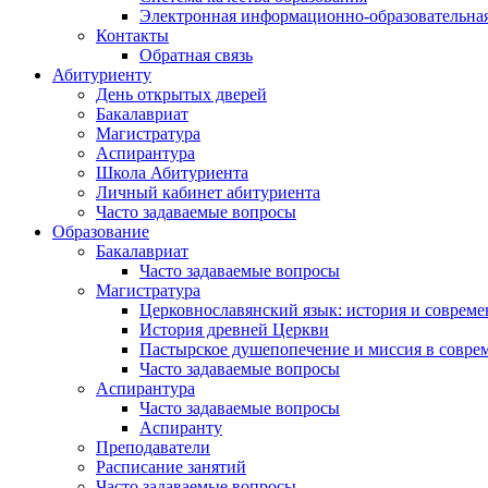
Электронная информационно-образовательная
Контакты
Обратная связь
Абитуриенту
День открытых дверей
Бакалавриат
Магистратура
Аспирантура
Школа Абитуриента
Личный кабинет абитуриента
Часто задаваемые вопросы
Образование
Бакалавриат
Часто задаваемые вопросы
Магистратура
Церковнославянский язык: история и совреме
История древней Церкви
Пастырское душепопечение и миссия в совре
Часто задаваемые вопросы
Аспирантура
Часто задаваемые вопросы
Аспиранту
Преподаватели
Расписание занятий
Часто задаваемые вопросы