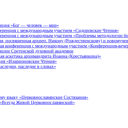
енция «Бог — человек — мир»
ференция с международным участием «Сидоровские Чтения»
ференция с международным участием «Проблемы методологии бо
ия, посвященная архиеп. Никону (Рождественскому) и новомуче
кая конференция с международным участием «Конференция-вече
енции Сретенской духовной академии
ая аскетика архимандрита Иоанна (Крестьянкина)»
ция «Иларионовские Чтения»
аследии, наследие в словах»
му языку «Церковнославянские Состязания»
 «Всегда Живой Церковнославянский»