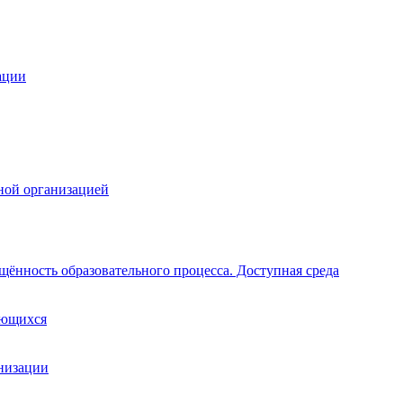
ации
ной организацией
щённость образовательного процесса. Доступная среда
ающихся
анизации