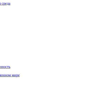
 среда
нность
менном мире