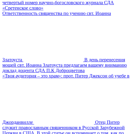
четвертый номер научно-богословского журнала СДА
«Сретенское слово»
Ответственность священства по учению свт. Иоанна
Златоуста
В день перенесения
мощей свт. Иоанна Златоуста предлагаем вашему вниманию
доклад доцента СДА П.К Доброцветова
«Твоя аудитория – это храм»: прот. Питер Джексон об учебе в
Джорданвилле
Отец Питер
служит православным священником в Русской Зарубежной
Церкви в США. В этой статье он вспоминает о том, как по