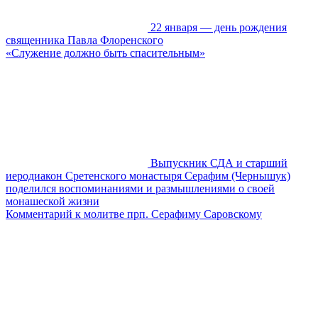
22 января — день рождения
священника Павла Флоренского
«Служение должно быть спасительным»
Выпускник СДА и старший
иеродиакон Сретенского монастыря Серафим (Чернышук)
поделился воспоминаниями и размышлениями о своей
монашеской жизни
Комментарий к молитве прп. Серафиму Cаровскому