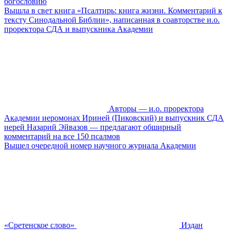
богословию
Вышла в свет книга «Псалтирь: книга жизни. Комментарий к
тексту Синодальной Библии», написанная в соавторстве и.о.
проректора СДА и выпускника Академии
Авторы — и.о. проректора
Академии иеромонах Ириней (Пиковский) и выпускник СДА
иерей Назарий Эйвазов — предлагают обширный
комментарий на все 150 псалмов
Вышел очередной номер научного журнала Академии
«Сретенское слово»
Издан