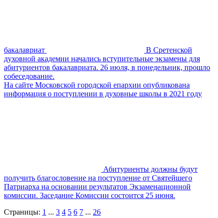
бакалавриат
В Сретенской
духовной академии начались вступительные экзамены для
абитуриентов бакалавриата. 26 июля, в понедельник, прошло
собеседование.
На сайте Московской городской епархии опубликована
информация о поступлении в духовные школы в 2021 году
Абитуриенты должны будут
получить благословение на поступление от Святейшего
Патриарха на основании результатов Экзаменационной
комиссии. Заседание Комиссии состоится 25 июня.
Страницы:
1
...
3
4
5
6
7
...
26