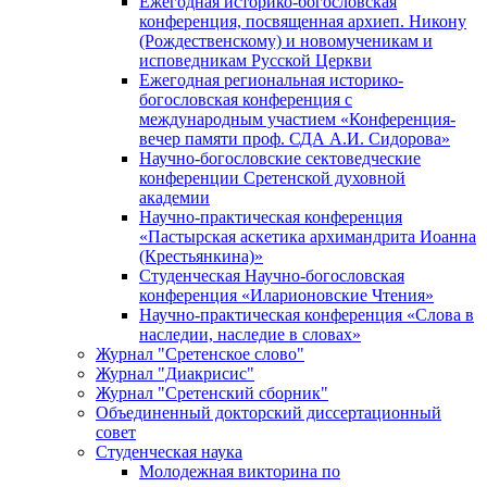
Ежегодная историко-богословская
конференция, посвященная архиеп. Никону
(Рождественскому) и новомученикам и
исповедникам Русской Церкви
Ежегодная региональная историко-
богословская конференция с
международным участием «Конференция-
вечер памяти проф. СДА А.И. Сидорова»
Научно-богословские сектоведческие
конференции Сретенской духовной
академии
Научно-практическая конференция
«Пастырская аскетика архимандрита Иоанна
(Крестьянкина)»
Студенческая Научно-богословская
конференция «Иларионовские Чтения»
Научно-практическая конференция «Cлова в
наследии, наследие в словах»
Журнал "Сретенское слово"
Журнал "Диакрисис"
Журнал "Сретенский сборник"
Объединенный докторский диссертационный
совет
Студенческая наука
Молодежная викторина по