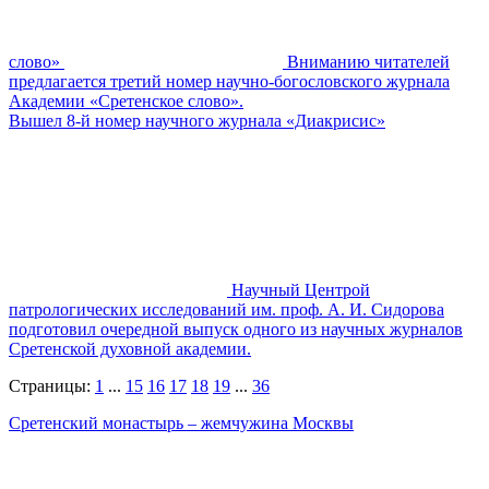
слово»
Вниманию читателей
предлагается третий номер научно-богословского журнала
Академии «Сретенское слово».
Вышел 8-й номер научного журнала «Диакрисис»
Научный Центрой
патрологических исследований им. проф. А. И. Сидорова
подготовил очередной выпуск одного из научных журналов
Сретенской духовной академии.
Страницы:
1
...
15
16
17
18
19
...
36
Сретенский монастырь – жемчужина Москвы