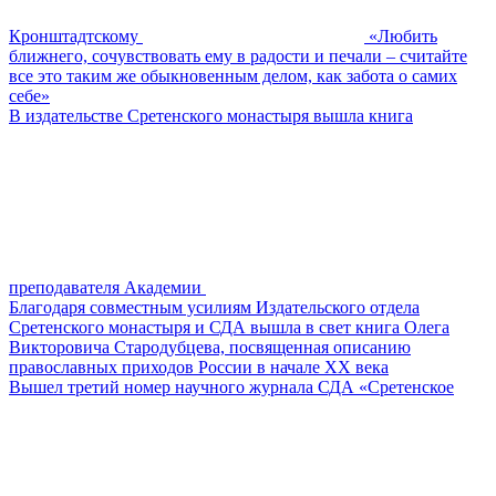
Кронштадтскому
«Любить
ближнего, сочувствовать ему в радости и печали – считайте
все это таким же обыкновенным делом, как забота о самих
себе»
В издательстве Сретенского монастыря вышла книга
преподавателя Академии
Благодаря совместным усилиям Издательского отдела
Сретенского монастыря и СДА вышла в свет книга Олега
Викторовича Стародубцева, посвященная описанию
православных приходов России в начале ХХ века
Вышел третий номер научного журнала СДА «Сретенское