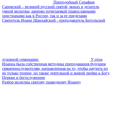
Преподобный Серафим
Саровский – великий русский святой, монах и делатель
умной молитвы, широко почитаемый православными
христианами как в России, так и за ее пределами
Святитель Иоанн Шанхайский - преподаватель Битольской
духовной семинарии
У отца
Иоанна была собственная методика преподавания будущим
священнослужителям, направленная на то, чтобы научить их
не только теории, но также деятельной и живой любви к Богу,
Церкви и богослужению
Разбор молитвы святому праведному Иоанну