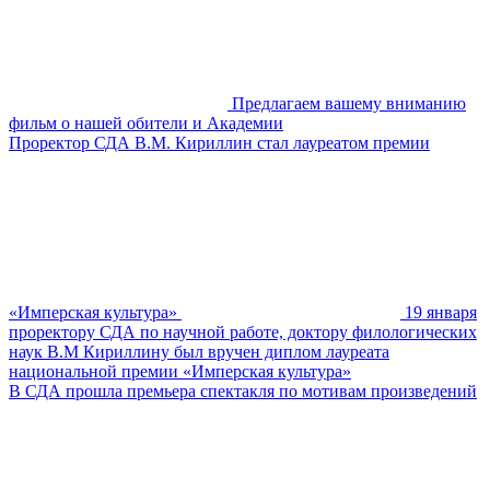
Предлагаем вашему вниманию
фильм о нашей обители и Академии
Проректор СДА В.М. Кириллин стал лауреатом премии
«Имперская культура»
19 января
проректору СДА по научной работе, доктору филологических
наук В.М Кириллину был вручен диплом лауреата
национальной премии «Имперская культура»
В СДА прошла премьера спектакля по мотивам произведений