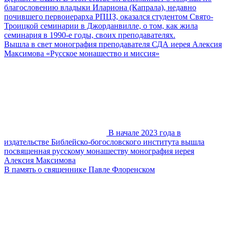
благословению владыки Илариона (Капрала), недавно
почившего первоиерарха РПЦЗ, оказался студентом Свято-
Троицкой семинарии в Джорданвилле, о том, как жила
семинария в 1990-е годы, своих преподавателях.
Вышла в свет монография преподавателя СДА иерея Алексия
Максимова «Русское монашество и миссия»
В начале 2023 года в
издательстве Библейско-богословского института вышла
посвященная русскому монашеству монография иерея
Алексия Максимова
В память о священнике Павле Флоренском