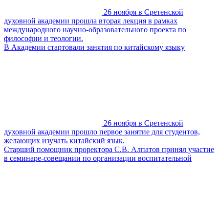
26 ноября в Сретенской
духовной академии прошла вторая лекция в рамках
международного научно-образовательного проекта по
философии и теологии.
В Академии стартовали занятия по китайскому языку
26 ноября в Сретенской
духовной академии прошло первое занятие для студентов,
желающих изучать китайский язык.
Старший помощник проректора С.В. Алпатов принял участие
в семинаре-совещании по организации воспитательной