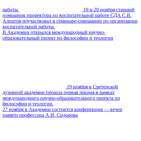
работы
19 и 20 ноября старший
помощник проректора по воспитательной работе СДА С.В.
Алпатов поучаствовал в семинаре-совещании по организации
воспитательной работы.
В Академии открылся международный научно-
образовательный проект по философии и теологии
19 ноября в Сретенской
духовной академии прошла первая лекция в рамках
международного научно-образовательного проекта по
философии и теологии.
27 ноября в Академии состоится конференция — вечер
памяти профессора А.И. Сидорова