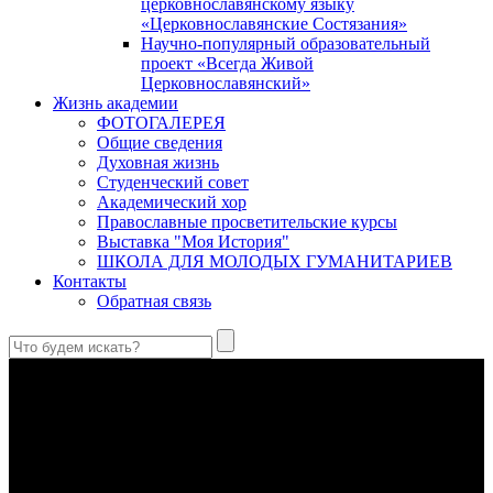
церковнославянскому языку
«Церковнославянские Состязания»
Научно-популярный образовательный
проект «Всегда Живой
Церковнославянский»
Жизнь академии
ФОТОГАЛЕРЕЯ
Общие сведения
Духовная жизнь
Студенческий совет
Академический хор
Православные просветительские курсы
Выставка "Моя История"
ШКОЛА ДЛЯ МОЛОДЫХ ГУМАНИТАРИЕВ
Контакты
Обратная связь
Антропология свт. Феофана Затворника как альтернатива
проектам виртуального человека. Часть 1
Стратегия человека исихастского в статье впервые
представлена на текстах свт. Феофана как альтернатива
человеку виртуальному.
Первый воскресный эксапостиларий: Богословско-
филологический комментарий