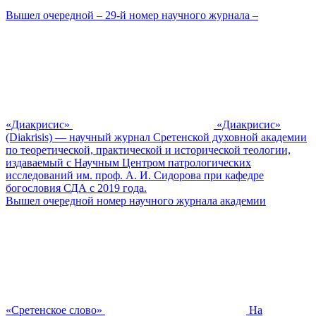
Вышел очередной – 29-й номер научного журнала –
«Диакрисис»
«Диакрисис»
(Diakrisis) — научный журнал Сретенской духовной академии
по теоретической, практической и исторической теологии,
издаваемый с Научным Центром патрологических
исследований им. проф. А. И. Сидорова при кафедре
богословия СДА с 2019 года.
Вышел очередной номер научного журнала академии
«Сретенское слово»
На