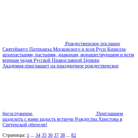
Рождественское послание
Святейшего Патриарха Московского и всея Руси Кирилла
архипастырям, пастырям, диаконам, монашествующим и всем
верным чадам Русской Православной Церкви
Академия приглашает на праздничное рождественское
богослужение
Приглашаем
разделить с нами радость встречи Рождества Христова в
Сретенской обители!
Страницы:
1
...
34
35
36
37
38
...
82