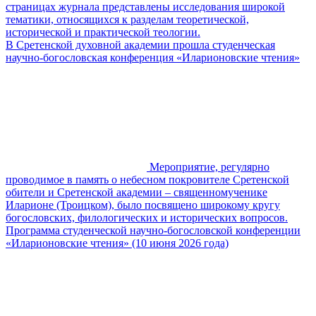
страницах журнала представлены исследования широкой
тематики, относящихся к разделам теоретической,
исторической и практической теологии.
В Сретенской духовной академии прошла студенческая
научно-богословская конференция «Иларионовские чтения»
Мероприятие, регулярно
проводимое в память о небесном покровителе Сретенской
обители и Сретенской академии – священномученике
Иларионе (Троицком), было посвящено широкому кругу
богословских, филологических и исторических вопросов.
Программа студенческой научно-богословской конференции
«Иларионовские чтения» (10 июня 2026 года)