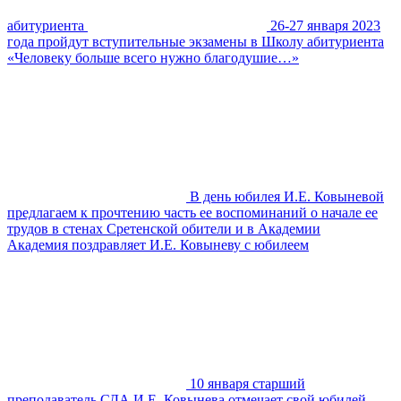
абитуриента
26-27 января 2023
года пройдут вступительные экзамены в Школу абитуриента
«Человеку больше всего нужно благодушие…»
В день юбилея И.Е. Ковыневой
предлагаем к прочтению часть ее воспоминаний о начале ее
трудов в стенах Сретенской обители и в Академии
Академия поздравляет И.Е. Ковыневу с юбилеем
10 января старший
преподаватель СДА И.Е. Ковынева отмечает свой юбилей