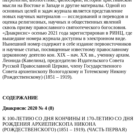
мысли на Востоке и Западе и другие материалы. Одной из
основных целей и задач журнала является представление
новых научных материалов — исследований и переводов и
оценка религиозных, научных и общественных явлений
сквозь призму православного святоотеческого богословия.
«Диакрисис» осенью 2021 года зарегистрирован в РИНЦ, где
вышедшие номера журнала доступны в электронном виде.
Нынешний номер содержит в себе издание первоисточников
и научные статьи, посвященные известному православному
церковному деятелю кон. XIX – нач. XX вв., ученику архим.
Леонида (Кавелина), председателю Издательского Совета
Русской Православной Церкви, члену Государственного
Совета архиепископу Вологодскому и Тотемскому Никону
(Рождественскому) (1851 – 1919).
СОДЕРЖАНИЕ
Диакрисис 2020 № 4 (8)
К 100-ЛЕТИЮ СО ДНЯ КОНЧИНЫ И 170-ЛЕТИЮ СО ДНЯ
РОЖДЕНИЯ АРХИЕПИСКОПА НИКОНА
(РОЖДЕСТВЕНСКОГО) (1851 – 1919). (ЧАСТЬ ПЕРВАЯ)