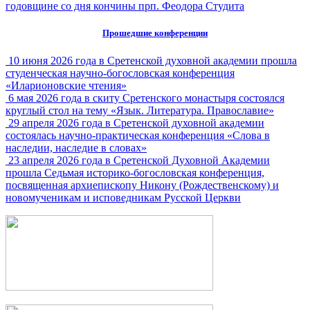
годовщине со дня кончины прп. Феодора Студита
Прошедшие конференции
10 июня 2026 года в Сретенской духовной академии прошла
студенческая научно-богословская конференция
«Иларионовские чтения»
6 мая 2026 года в скиту Сретенского монастыря состоялся
круглый стол на тему «Язык. Литература. Православие»
29 апреля 2026 года в Сретенской духовной академии
состоялась научно-практическая конференция «Слова в
наследии, наследие в словах»
23 апреля 2026 года в Сретенской Духовной Академии
прошла Седьмая историко-богословская конференция,
посвященная архиепископу Никону (Рождественскому) и
новомученикам и исповедникам Русской Церкви