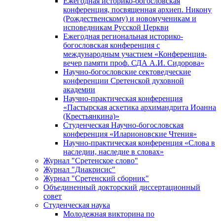
Ежегодная историко-богословская
конференция, посвященная архиеп. Никону
(Рождественскому) и новомученикам и
исповедникам Русской Церкви
Ежегодная региональная историко-
богословская конференция с
международным участием «Конференция-
вечер памяти проф. СДА А.И. Сидорова»
Научно-богословские сектоведческие
конференции Сретенской духовной
академии
Научно-практическая конференция
«Пастырская аскетика архимандрита Иоанна
(Крестьянкина)»
Студенческая Научно-богословская
конференция «Иларионовские Чтения»
Научно-практическая конференция «Cлова в
наследии, наследие в словах»
Журнал "Сретенское слово"
Журнал "Диакрисис"
Журнал "Сретенский сборник"
Объединенный докторский диссертационный
совет
Студенческая наука
Молодежная викторина по