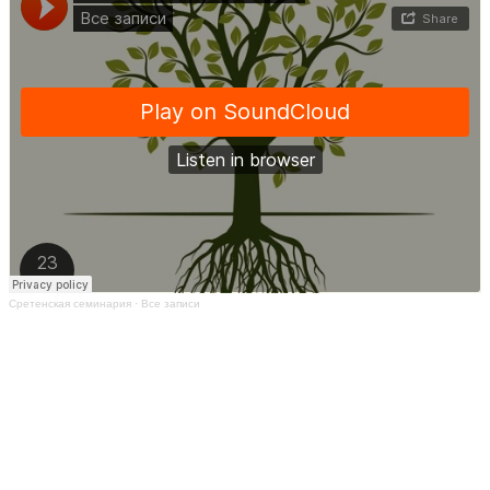
Сретенская семинария
·
Все записи