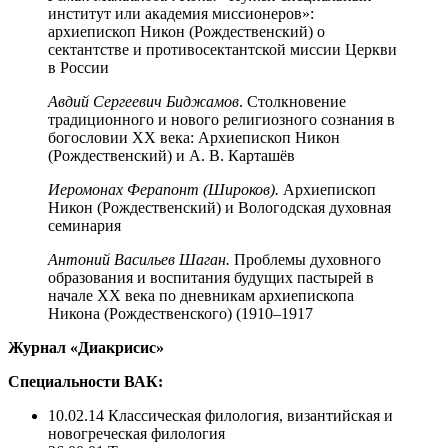
институт или академия миссионеров»:
архиепископ Никон (Рождественский) о
сектантстве и противосектантской миссии Церкви
в России
Авдий Сергеевич Биджамов
. Столкновение
традиционного и нового религиозного сознания в
богословии ХХ века: Архиепископ Никон
(Рождественский) и А. В. Карташёв
Иеромонах Ферапонт (Широков).
Архиепископ
Никон (Рождественский) и Вологодская духовная
семинария
Антоний Васильев Шаган.
Проблемы духовного
образования и воспитания будущих пастырей в
начале XX века по дневникам архиепископа
Никона (Рождественского) (1910–1917
Журнал «Диакрисис»
Специальности ВАК:
10.02.14 Классическая филология, византийская и
новогреческая филология