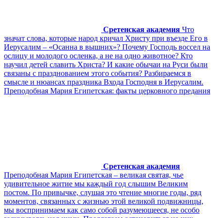
Сретенская академия
Что
значат слова, которые народ кричал Христу при въезде Его в
Иерусалим – «Осанна в вышних»? Почему Господь воссел на
ослицу и молодого осленка, а не на одно животное? Кто
научил детей славить Христа? И какие обычаи на Руси были
связаны с празднованием этого события? Разбираемся в
смысле и нюансах праздника Входа Господня в Иерусалим.
Преподобная Мария Египетская: факты церковного предания
Сретенская академия
Преподобная Мария Египетская – великая святая, чье
удивительное житие мы каждый год слышим Великим
постом. По привычке, слушая это чтение многие годы, ряд
моментов, связанных с жизнью этой великой подвижницы,
мы воспринимаем как само собой разумеющееся, не особо