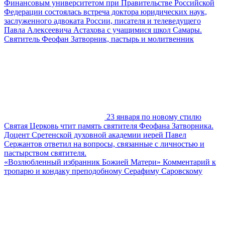
Финансовым университетом при Правительстве Российской
Федерации состоялась встреча доктора юридических наук,
заслуженного адвоката России, писателя и телеведущего
Павла Алексеевича Астахова с учащимися школ Самары.
Святитель Феофан Затворник, пастырь и молитвенник
23 января по новому стилю
Святая Церковь чтит память святителя Феофана Затворника.
Доцент Сретенской духовной академии иерей Павел
Сержантов ответил на вопросы, связанные с личностью и
пастырством святителя.
«Возлюбленный избранник Божией Матери» Комментарий к
тропарю и кондаку преподобному Серафиму Саровскому