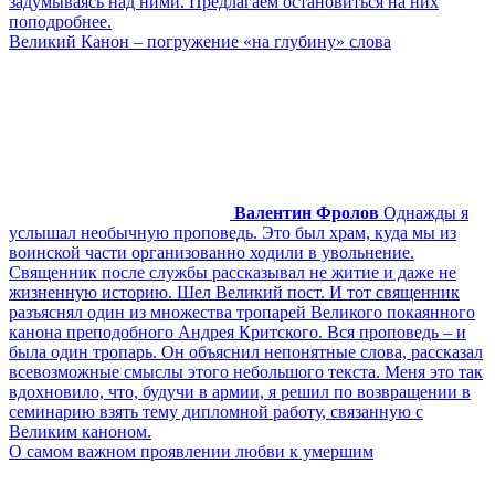
задумываясь над ними. Предлагаем остановиться на них
поподробнее.
Великий Канон – погружение «на глубину» слова
Валентин Фролов
Однажды я
услышал необычную проповедь. Это был храм, куда мы из
воинской части организованно ходили в увольнение.
Священник после службы рассказывал не житие и даже не
жизненную историю. Шел Великий пост. И тот священник
разъяснял один из множества тропарей Великого покаянного
канона преподобного Андрея Критского. Вся проповедь – и
была один тропарь. Он объяснил непонятные слова, рассказал
всевозможные смыслы этого небольшого текста. Меня это так
вдохновило, что, будучи в армии, я решил по возвращении в
семинарию взять тему дипломной работу, связанную с
Великим каноном.
О самом важном проявлении любви к умершим