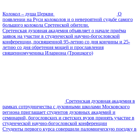
Колокол – душа Церкви
О
появлении на Руси колоколов и о невероятной судьбе самого
большого колокола Сретенской обители.
Сретенская духовная академия объявляет о начале приёма
заявок на участие в студенческой научно-богословской
конференции, посвященной 95-летию со дня кончины и 25-
летию со дня обретения мощей и прославления
священномученика Илариона (Троицкого)
Сретенская духовная академия в
рамках сотрудничества с духовными школами Московского
региона приглашает студентов духовных академий и
семинарий, богословских и светских вузов принять участие в
студенческой научно-богословской конференции
Студенты первого курса совершили паломническую поездку в