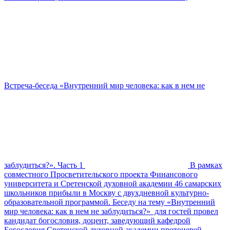
Встреча-беседа «Внутренний мир человека: как в нем не
заблудиться?». Часть 1
В рамках
совместного Просветительского проекта Финансового
университета и Сретенской духовной академии 46 самарских
школьников прибыли в Москву с двухдневной культурно-
образовательной программой. Беседу на тему «Внутренний
мир человека: как в нем не заблудиться?» для гостей провел
кандидат богословия, доцент, заведующий кафедрой
Богословия Сретенской духовной академии протоиерей