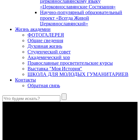
церковнославянскому языку
«Церковнославянские Состязания»
Научно-популярный образовательный
проект «Всегда Живой
Церковнославянский»
Жизнь академии
ФОТОГАЛЕРЕЯ
Общие сведения
Духовная жизнь
Студенческий совет
Академический хор
Православные просветительские курсы
Выставка "Моя История"
ШКОЛА ДЛЯ МОЛОДЫХ ГУМАНИТАРИЕВ
Контакты
Обратная связь
Антропология свт. Феофана Затворника как альтернатива
проектам виртуального человека. Часть 1
Стратегия человека исихастского в статье впервые
представлена на текстах свт. Феофана как альтернатива
человеку виртуальному.
Первый воскресный эксапостиларий: Богословско-
филологический комментарий