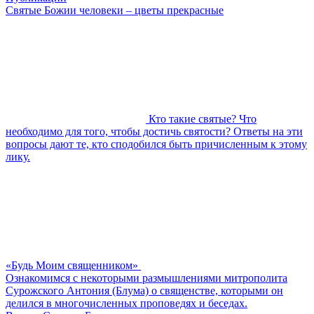
Святые Божии человеки – цветы прекрасные
Кто такие святые? Что
необходимо для того, чтобы достичь святости? Ответы на эти
вопросы дают те, кто сподобился быть причисленным к этому
лику.
«Будь Моим священником»
Ознакомимся с некоторыми размышлениями митрополита
Сурожского Антония (Блума) о священстве, которыми он
делился в многочисленных проповедях и беседах.