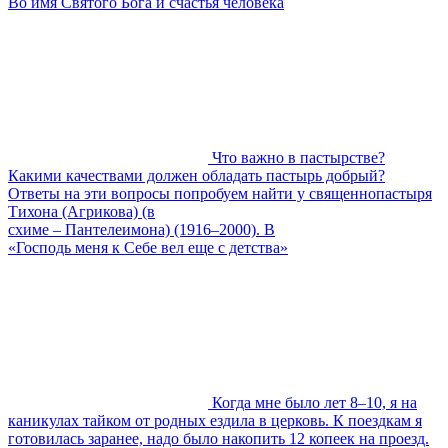
Во имя Святого Бога и счастья человека
Что важно в пастырстве?
Какими качествами должен обладать пастырь добрый?
Ответы на эти вопросы попробуем найти у священнопастыря
Тихона (Агрикова) (в
схиме – Пантелеимона) (1916–2000). В
«Господь меня к Себе вел еще с детства»
Когда мне было лет 8–10, я на
каникулах тайком от родных ездила в церковь. К поездкам я
готовилась заранее, надо было накопить 12 копеек на проезд.