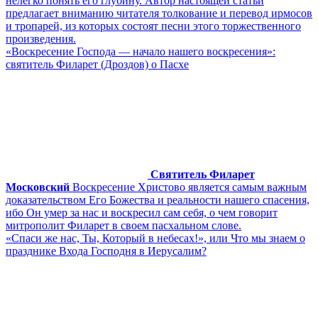
нелегко понять его глубину. Автор настоящей статьи
предлагает вниманию читателя толкование и перевод ирмосов
и тропарей, из которых состоят песни этого торжественного
произведения.
«Воскресение Господа — начало нашего воскресения»:
святитель Филарет (Дроздов) о Пасхе
Святитель Филарет
Московский
Воскресение Христово является самым важным
доказательством Его Божества и реальности нашего спасения,
ибо Он умер за нас и воскресил сам себя, о чем говорит
митрополит Филарет в своем пасхальном слове.
«Спаси же нас, Ты, Который в небесах!», или Что мы знаем о
празднике Входа Господня в Иерусалим?