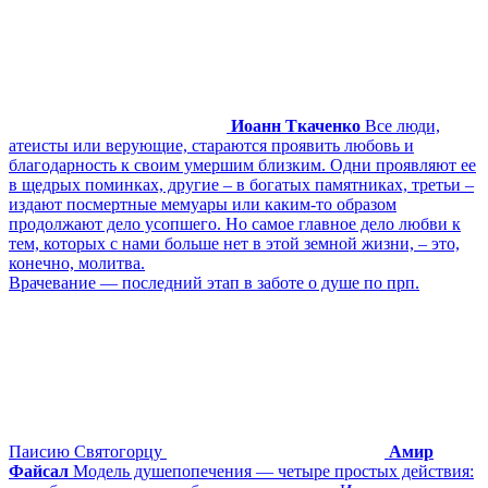
Иоанн Ткаченко
Все люди,
атеисты или верующие, стараются проявить любовь и
благодарность к своим умершим близким. Одни проявляют ее
в щедрых поминках, другие – в богатых памятниках, третьи –
издают посмертные мемуары или каким-то образом
продолжают дело усопшего. Но самое главное дело любви к
тем, которых с нами больше нет в этой земной жизни, – это,
конечно, молитва.
Врачевание ― последний этап в заботе о душе по прп.
Паисию Святогорцу
Амир
Файсал
Модель душепопечения ― четыре простых действия: