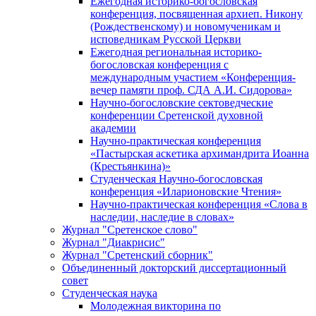
Ежегодная историко-богословская
конференция, посвященная архиеп. Никону
(Рождественскому) и новомученикам и
исповедникам Русской Церкви
Ежегодная региональная историко-
богословская конференция с
международным участием «Конференция-
вечер памяти проф. СДА А.И. Сидорова»
Научно-богословские сектоведческие
конференции Сретенской духовной
академии
Научно-практическая конференция
«Пастырская аскетика архимандрита Иоанна
(Крестьянкина)»
Студенческая Научно-богословская
конференция «Иларионовские Чтения»
Научно-практическая конференция «Cлова в
наследии, наследие в словах»
Журнал "Сретенское слово"
Журнал "Диакрисис"
Журнал "Сретенский сборник"
Объединенный докторский диссертационный
совет
Студенческая наука
Молодежная викторина по