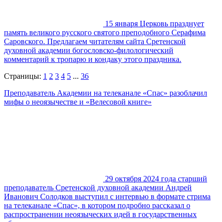
15 января Церковь празднует
память великого русского святого преподобного Серафима
Саровского. Предлагаем читателям сайта Сретенской
духовной академии богословско-филологический
комментарий к тропарю и кондаку этого праздника.
Страницы:
1
2
3
4
5
...
36
Преподаватель Академии на телеканале «Спас» разоблачил
мифы о неоязычестве и «Велесовой книге»
29 октября 2024 года старший
преподаватель Сретенской духовной академии Андрей
Иванович Солодков выступил с интервью в формате стрима
на телеканале «Спас», в котором подробно рассказал о
распространении неоязыческих идей в государственных