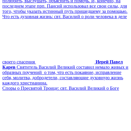
полюбить, выслушать, объяснить и помочь. И, конечно, на
последнем этапе прп. Паисий использовал все свои силы, для
того, чтобы указать истинный путь пришедшему за помощью.
Что есть духовная жизнь: свт. Василий о роли человека в деле
своего спасения
Иерей Павел
Карев
Святитель Василий Великий составил немало живых и
образных поучений о том, что есть покаяние, исправление
себя, молитва, добродетели, составляющие духовную жизнь
каждого христианина.
Споры о Пресвятой Троице: свт. Василий Великий о Боге