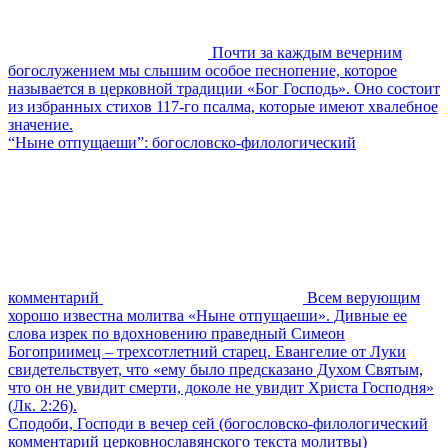
Почти за каждым вечерним
богослужением мы слышим особое песнопение, которое
называется в церковной традиции «Бог Господь». Оно состоит
из избранных стихов 117-го псалма, которые имеют хвалебное
значение.
“Ныне отпущаеши”: богословско-филологический
комментарий
Всем верующим
хорошо известна молитва «Ныне отпущаеши». Дивные ее
слова изрек по вдохновению праведный Симеон
Богоприимец – трехсотлетний старец. Евангелие от Луки
свидетельствует, что «ему было предсказано Духом Святым,
что он не увидит смерти, доколе не увидит Христа Господня»
(Лк. 2:26).
Сподоби, Господи в вечер сей (богословско-филологический
комментарий церковнославянского текста молитвы)