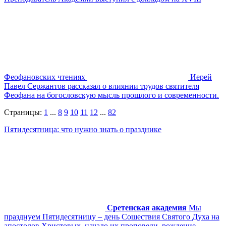
Феофановских чтениях
Иерей
Павел Сержантов рассказал о влиянии трудов святителя
Феофана на богословскую мысль прошлого и современности.
Страницы:
1
...
8
9
10
11
12
...
82
Пятидесятница: что нужно знать о празднике
Сретенская академия
Мы
празднуем Пятидесятницу – день Сошествия Святого Духа на
апостолов Христовых, начало их проповеди, рождение