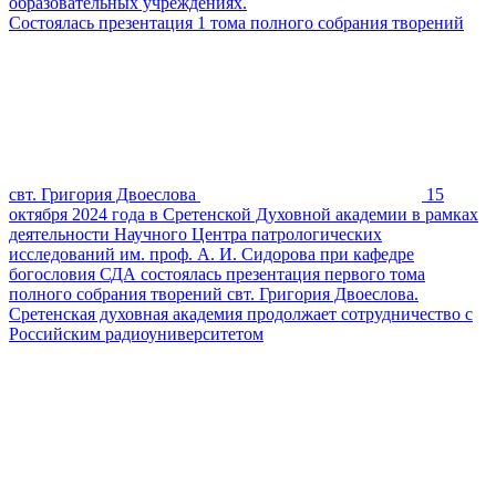
образовательных учреждениях.
Состоялась презентация 1 тома полного собрания творений
свт. Григория Двоеслова
15
октября 2024 года в Сретенской Духовной академии в рамках
деятельности Научного Центра патрологических
исследований им. проф. А. И. Сидорова при кафедре
богословия СДА состоялась презентация первого тома
полного собрания творений свт. Григория Двоеслова.
Сретенская духовная академия продолжает сотрудничество с
Российским радиоуниверситетом