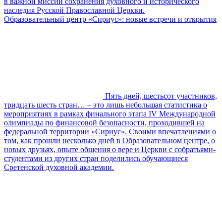
в важной миссии сохранения духовного и исторического
наследия Русской Православной Церкви.
Образовательный центр «Сириус»: новые встречи и открытия
Пять дней, шестьсот участников,
тридцать шесть стран… – это лишь небольшая статистика о
мероприятиях в рамках финального этапа IV Международной
олимпиады по финансовой безопасности, проходившей на
федеральной территории «Сириус». Своими впечатлениями о
том, как прошли несколько дней в Образовательном центре, о
новых друзьях, опыте общения о вере и Церкви с собратьями-
студентами из других стран поделились обучающиеся
Сретенской духовной академии.