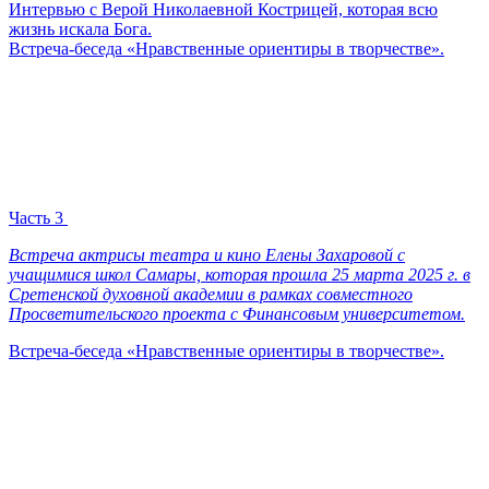
Интервью с Верой Николаевной Кострицей, которая всю
жизнь искала Бога.
Встреча-беседа «Нравственные ориентиры в творчестве».
Часть 3
Встреча актрисы театра и кино Елены Захаровой с
учащимися школ Самары, которая прошла 25 марта 2025 г. в
Сретенской духовной академии в рамках совместного
Просветительского проекта с Финансовым университетом.
Встреча-беседа «Нравственные ориентиры в творчестве».