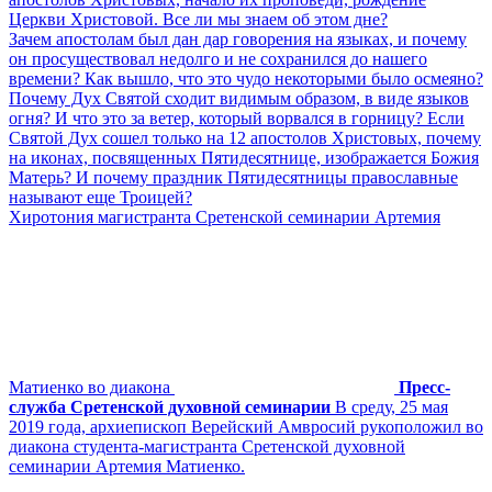
Церкви Христовой. Все ли мы знаем об этом дне?
Зачем апостолам был дан дар говорения на языках, и почему
он просуществовал недолго и не сохранился до нашего
времени? Как вышло, что это чудо некоторыми было осмеяно?
Почему Дух Святой сходит видимым образом, в виде языков
огня? И что это за ветер, который ворвался в горницу? Если
Святой Дух сошел только на 12 апостолов Христовых, почему
на иконах, посвященных Пятидесятнице, изображается Божия
Матерь? И почему праздник Пятидесятницы православные
называют еще Троицей?
Хиротония магистранта Сретенской семинарии Артемия
Матиенко во диакона
Пресс-
служба Сретенской духовной семинарии
В среду, 25 мая
2019 года, архиепископ Верейский Амвросий рукоположил во
диакона студента-магистранта Сретенской духовной
семинарии Артемия Матиенко.