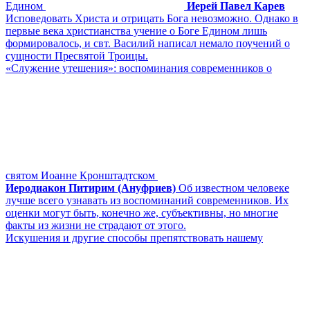
Едином
Иерей Павел Карев
Исповедовать Христа и отрицать Бога невозможно. Однако в
первые века христианства учение о Боге Едином лишь
формировалось, и свт. Василий написал немало поучений о
сущности Пресвятой Троицы.
«Служение утешения»: воспоминания современников о
святом Иоанне Кронштадтском
Иеродиакон Питирим (Ануфриев)
Об известном человеке
лучше всего узнавать из воспоминаний современников. Их
оценки могут быть, конечно же, субъективны, но многие
факты из жизни не страдают от этого.
Искушения и другие способы препятствовать нашему