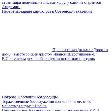
стран мира поделился в письме к другу один из студентов
Академии.
Первое заседание киноклуба в Сретенской академии
Прошел показ фильма «Дорога к
дому» вместе со сценаристом Иваном Шерстниковым.
В Сретенском духовной академии встретили праздник
Покрова Пресвятой Богородицы
Торжественные богослужения возглавил наместник
монастыря игумен Иоанн.
Преподаватель Академии выступил с докладом на XVIII