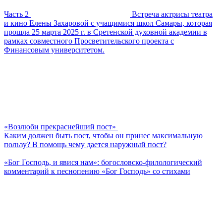
Часть 2
Встреча актрисы театра
и кино Елены Захаровой с учащимися школ Самары, которая
прошла 25 марта 2025 г. в Сретенской духовной академии в
рамках совместного Просветительского проекта с
Финансовым университетом.
«Возлюби прекраснейший пост»
Каким должен быть пост, чтобы он принес максимальную
пользу? В помощь чему дается наружный пост?
«Бог Господь, и явися нам»: богословско-филологический
комментарий к песнопению «Бог Господь» со стихами