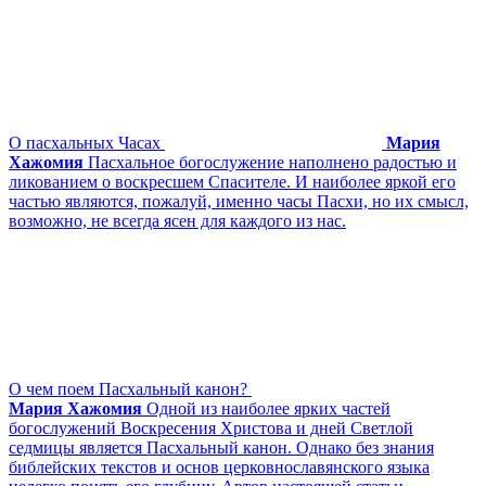
О пасхальных Часах
Мария
Хажомия
Пасхальное богослужение наполнено радостью и
ликованием о воскресшем Спасителе. И наиболее яркой его
частью являются, пожалуй, именно часы Пасхи, но их смысл,
возможно, не всегда ясен для каждого из нас.
О чем поем Пасхальный канон?
Мария Хажомия
Одной из наиболее ярких частей
богослужений Воскресения Христова и дней Светлой
седмицы является Пасхальный канон. Однако без знания
библейских текстов и основ церковнославянского языка