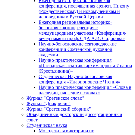
Ежегодная историко-богословская
конференция, посвященная архиеп. Никону
(Рождественскому) и новомученикам и
исповедникам Русской Церкви
Ежегодная региональная историко-
богословская конференция с
международным участием «Конференция-
вечер памяти проф. СДА А.И. Сидорова»
Научно-богословские сектоведческие
конференции Сретенской духовной
академии
Научно-практическая конференция
«Пастырская аскетика архимандрита Иоанна
(Крестьянкина)»
Студенческая Научно-богословская
конференция «Иларионовские Чтения»
Научно-практическая конференция «Cлова в
наследии, наследие в словах»
Журнал "Сретенское слово"
Журнал "Диакрисис"
Журнал "Сретенский сборник"
Объединенный докторский диссертационный
совет
Студенческая наука
Молодежная викторина по