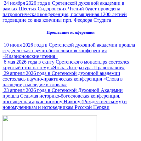
24 ноября 2026 года в Сретенской духовной академии в
рамках Шестых Сидоровских Чтений будет проведена
патрологическая конференция, посвященная 1200-летней
годовщине со дня кончины прп. Феодора Студита
Прошедшие конференции
10 июня 2026 года в Сретенской духовной академии прошла
студенческая научно-богословская конференция
«Иларионовские чтения»
6 мая 2026 года в скиту Сретенского монастыря состоялся
круглый стол на тему «Язык. Литература. Православие»
29 апреля 2026 года в Сретенской духовной академии
состоялась научно-практическая конференция «Слова в
наследии, наследие в словах»
23 апреля 2026 года в Сретенской Духовной Академии
прошла Седьмая историко-богословская конференция,
посвященная архиепископу Никону (Рождественскому) и
новомученикам и исповедникам Русской Церкви