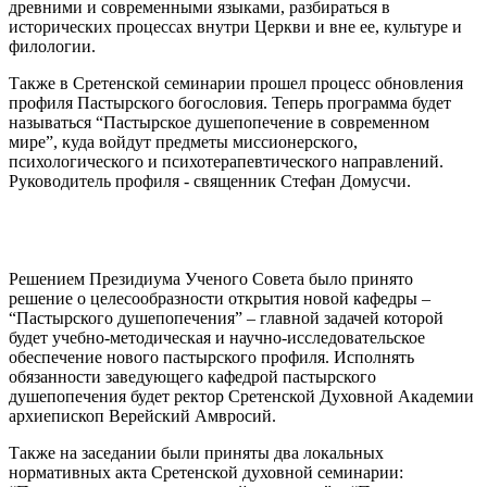
древними и современными языками, разбираться в
исторических процессах внутри Церкви и вне ее, культуре и
филологии.
Также в Сретенской семинарии прошел процесс обновления
профиля Пастырского богословия. Теперь программа будет
называться “Пастырское душепопечение в современном
мире”, куда войдут предметы миссионерского,
психологического и психотерапевтического направлений.
Руководитель профиля - священник Стефан Домусчи.
Решением Президиума Ученого Совета было принято
решение о целесообразности открытия новой кафедры –
“Пастырского душепопечения” – главной задачей которой
будет учебно-методическая и научно-исследовательское
обеспечение нового пастырского профиля. Исполнять
обязанности заведующего кафедрой пастырского
душепопечения будет ректор Сретенской Духовной Академии
архиепископ Верейский Амвросий.
Также на заседании были приняты два локальных
нормативных акта Сретенской духовной семинарии: