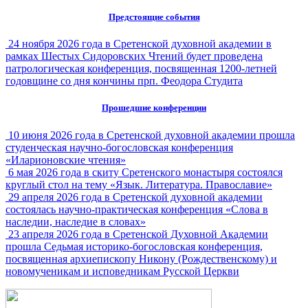
Предстоящие события
24 ноября 2026 года в Сретенской духовной академии в
рамках Шестых Сидоровских Чтений будет проведена
патрологическая конференция, посвященная 1200-летней
годовщине со дня кончины прп. Феодора Студита
Прошедшие конференции
10 июня 2026 года в Сретенской духовной академии прошла
студенческая научно-богословская конференция
«Иларионовские чтения»
6 мая 2026 года в скиту Сретенского монастыря состоялся
круглый стол на тему «Язык. Литература. Православие»
29 апреля 2026 года в Сретенской духовной академии
состоялась научно-практическая конференция «Слова в
наследии, наследие в словах»
23 апреля 2026 года в Сретенской Духовной Академии
прошла Седьмая историко-богословская конференция,
посвященная архиепископу Никону (Рождественскому) и
новомученикам и исповедникам Русской Церкви