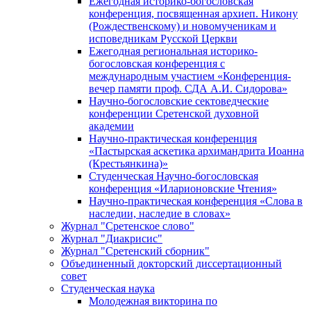
Ежегодная историко-богословская
конференция, посвященная архиеп. Никону
(Рождественскому) и новомученикам и
исповедникам Русской Церкви
Ежегодная региональная историко-
богословская конференция с
международным участием «Конференция-
вечер памяти проф. СДА А.И. Сидорова»
Научно-богословские сектоведческие
конференции Сретенской духовной
академии
Научно-практическая конференция
«Пастырская аскетика архимандрита Иоанна
(Крестьянкина)»
Студенческая Научно-богословская
конференция «Иларионовские Чтения»
Научно-практическая конференция «Cлова в
наследии, наследие в словах»
Журнал "Сретенское слово"
Журнал "Диакрисис"
Журнал "Сретенский сборник"
Объединенный докторский диссертационный
совет
Студенческая наука
Молодежная викторина по